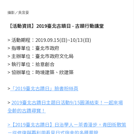
攝影／吳宜晏
【活動資訊】
2019
臺北古蹟日
-
古蹟行動講堂
> 活動期程：2019.09.15(日)~10/13(日)
> 指導單位：臺北市政府
> 主辦單位：臺北市政府文化局
> 執行單位：拾意創合
> 協辦單位：時境建築、欣建築
>
「2019臺北古蹟日」臉書粉絲頁
>
2019臺北古蹟日主題日活動9/15圓滿結束！一起來場
全齡的古蹟尋寶！
>【2019臺北古蹟日】日治學人－茶香漫步。青田街散策
－從修復與再利用看見日式宿舍的多種風貌