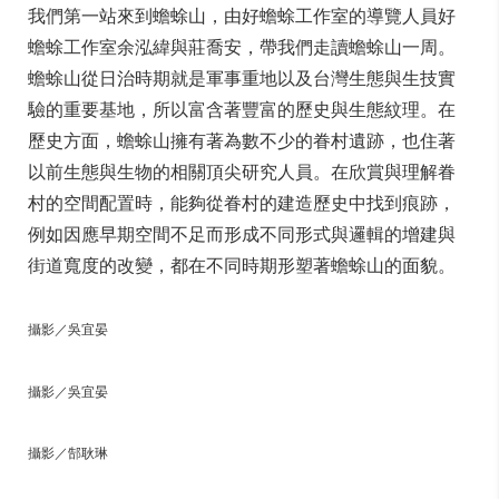
我們第一站來到蟾蜍山，由好蟾蜍工作室的導覽人員好
蟾蜍工作室余泓緯與莊喬安，帶我們走讀蟾蜍山一周。
蟾蜍山從日治時期就是軍事重地以及台灣生態與生技實
驗的重要基地，所以富含著豐富的歷史與生態紋理。在
歷史方面，蟾蜍山擁有著為數不少的眷村遺跡，也住著
以前生態與生物的相關頂尖研究人員。在欣賞與理解眷
村的空間配置時，能夠從眷村的建造歷史中找到痕跡，
例如因應早期空間不足而形成不同形式與邏輯的增建與
街道寬度的改變，都在不同時期形塑著蟾蜍山的面貌。
攝影／吳宜晏
攝影／吳宜晏
攝影／郜耿琳