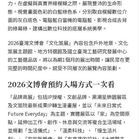
力，在虛擬與真實界線模糊之際，展現豐沛的生命形
態。視覺畫面色彩的白藍綠色系，分別取自模擬數位介
面的灰白底色、電腦藍白當機的電腦藍、影視合成去背
的綠幕綠，建構出數位科技的底層系統美學。
2026臺灣文博會「文化策展」內容包含戶外地景、文化
策展主題館、地方特選館及國立臺灣工藝研究發展中心
的工藝選品店，將以為期1個月的展出時間，讓民眾在更
完整的時間尺度中，感受不同層次的展覽內容策劃。
2026文博會預約入場方式一次看
「品牌商展」包括IP授權、文創品牌、黑潮星樂園展區
及文策院最新成果IP轉生漫畫屋，並以「未來日常式
Future Everyday」為主題，實體展區以「家」為空間原
點，延伸出工作、創作、休息與交流等複合生活場域，
並規劃「生活儀式」、「溫柔科技」、「慢生活片
刻」、「家的新想像」與「有意識的設計」5大趨勢主