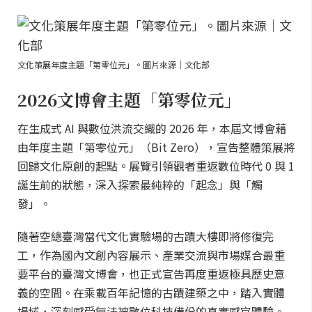
文化策展年度主題「第零位元」。圖片來源｜文化部
2026文博會主題「第零位元」
在生成式 AI 與數位洪流交織的 2026 年，本屆文博會藉
由年度主題「第零位元」（Bit Zero），宣告整體策展將
回歸文化原創的起點。展覽引領觀者重返數位時代 0 與 1
誕生前的狀態，深入探索最純粹的「起念」與「觸
發」。
隨著空總臺灣當代文化實驗場的古蹟大樓即將修復完
工，作為國內文創內容展示、產業交流與市場媒合最重
要平台的臺灣文博會，也正式宣告再度重返極具歷史意
義的空間。在乘載百年記憶的古蹟建築之中，踏入實體
場域，深刻感受無法被數位科技備份的真實感官體驗。