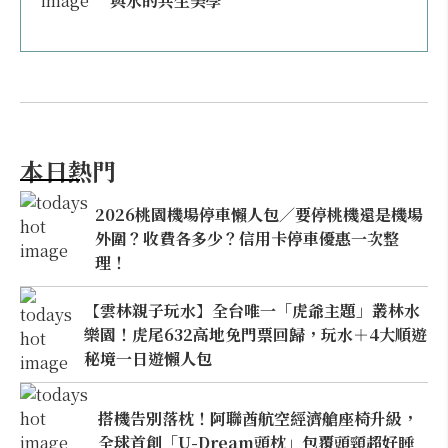
與水的共生美學
本日熱門
2026桃園機場停車懶人包／要停桃機還是機場
外圍？收費各多少？信用卡停車優惠一次整
理！
【雲林親子玩水】全台唯一「虎爺主題」叢林水
樂園！虎尾632高地免門票回歸，玩水＋4大順遊
秘境一日遊懶人包
搭機告別落枕！阿聯酋航空經濟艙座椅升級，
全球首創「U-Dream頭枕」包覆頭頸超好睡