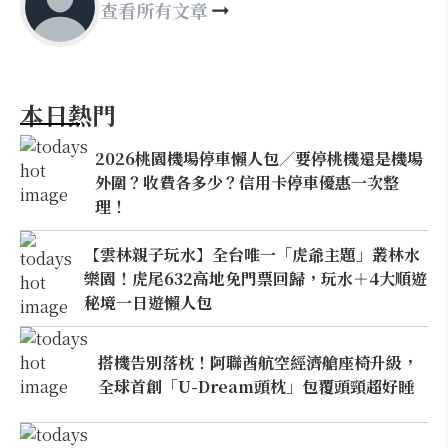
查看所有文章
本日熱門
2026桃園機場停車懶人包／要停桃機還是機場
外圍？收費各多少？信用卡停車優惠一次整
理！
【雲林親子玩水】全台唯一「虎爺主題」叢林水
樂園！虎尾632高地免門票回歸，玩水＋4大順遊
秘境一日遊懶人包
搭機告別落枕！阿聯酋航空經濟艙座椅升級，
全球首創「U-Dream頭枕」包覆頭頸超好睡