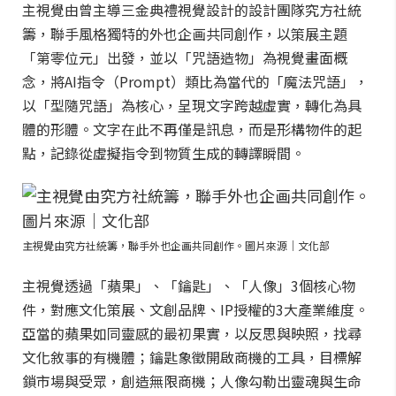
主視覺由曾主導三金典禮視覺設計的設計團隊究方社統
籌，聯手風格獨特的外也企画共同創作，以策展主題
「第零位元」出發，並以「咒語造物」為視覺畫面概
念，將AI指令（Prompt）類比為當代的「魔法咒語」，
以「型隨咒語」為核心，呈現文字跨越虛實，轉化為具
體的形體。文字在此不再僅是訊息，而是形構物件的起
點，記錄從虛擬指令到物質生成的轉譯瞬間。
主視覺由究方社統籌，聯手外也企画共同創作。圖片來源｜文化部
主視覺透過「蘋果」、「鑰匙」、「人像」3個核心物
件，對應文化策展、文創品牌、IP授權的3大產業維度。
亞當的蘋果如同靈感的最初果實，以反思與映照，找尋
文化敘事的有機體；鑰匙象徵開啟商機的工具，目標解
鎖市場與受眾，創造無限商機；人像勾勒出靈魂與生命