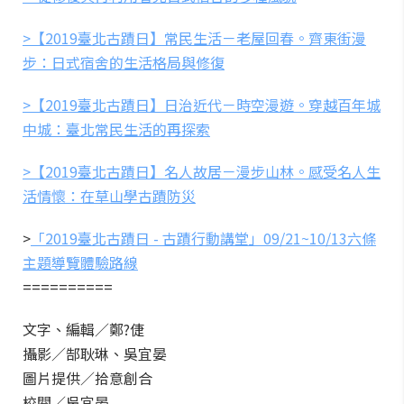
>【2019臺北古蹟日】常民生活－老屋回春。齊東街漫
步：日式宿舍的生活格局與修復
>【2019臺北古蹟日】日治近代－時空漫遊。穿越百年城
中城：臺北常民生活的再探索
>【2019臺北古蹟日】名人故居－漫步山林。感受名人生
活情懷：在草山學古蹟防災
>
「2019臺北古蹟日 - 古蹟行動講堂」09/21~10/13六條
主題導覽體驗路線
==========
文字、編輯／鄭?倢
攝影／郜耿琳、吳宜晏
圖片提供／拾意創合
校閱／吳宜晏