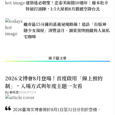
建築迷必朝聖！忠泰美術館10週年：藤本壯介
特展打頭陣，1:5大屋根8月震撼空降台北
離市區15分鐘的嘉義祕境路線！造訪「台版神
隱少女湯屋」清豐濤月、湖景窯烤披薩與人氣私
宅咖啡
接下篇文章
2026文博會8月登場！首度啟用「線上預約
制」，入場方式與年度主題一次看
By
蘇祐萱
2026/07/14
2026臺灣文博會將於8月1日至31日分別於空總、