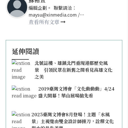
編輯企劃。 聯繫請洽：
maysu@xinmedia.com /
may860527@gmail.com
查看所有文章
延伸閱讀
北號誌樓、雄鎮北門重現港都歷史風
景 引領民眾在新舊之間看見高雄文化
之美
2019臺灣文博會「文化動動動」4/24
盛大開幕！華山展場搶先看
2025臺灣文博會8月登場！主題「水風
景」主視覺由雙金設計師操刀，詮釋文化