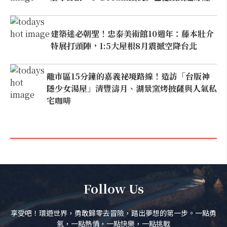
建築迷必朝聖！忠泰美術館10週年：藤本壯介
特展打頭陣，1:5大屋根8月震撼空降台北
離市區15分鐘的嘉義祕境路線！造訪「台版神
隱少女湯屋」清豐濤月、湖景窯烤披薩與人氣私
宅咖啡
Follow Us
享受吧！環遊世界，勇敢歸零去冒險，踏出夢想的第一步。一點勇
氣，一點熱情，一點快樂，一點挑戰