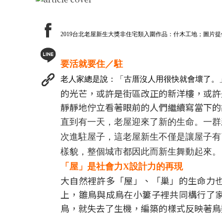
2019台北老屋新生大獎非住宅類入圍作品：什木工地；圖片提
要活就要住／
駐
老人家總是說：「古厝沒人用很快就會壞了。
的光芒，或許是街區改正的新洋樓，或許
靜靜地佇立看著眼前的人們繼續寫當下的
直到有一天，老屋迎來了新的生命。一群
次進駐屋子，這老屋新生不僅是讓屋子有
樣貌，整個城市都因此而新生舞動起來。
「屋」是社會力X
設計力的再現
大自然裡許多「屋」、「巢」的生命力
上，雛鳥與成鳥在小簍子裡共同構行了
鳥，就失去了生機，編築的樣式反映著鳥