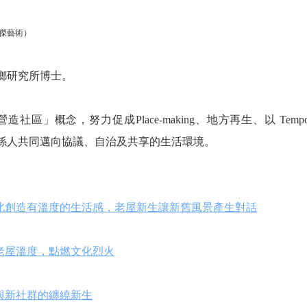
首傑藝術）
鄉研究所博士。
營造社區」概念，努力促成
Place-making
、地方再生、以
Tempo
係人共同邁向協議、自治及共享的生活環境。
台北創造有溫度的生活感，老屋新生讓新舊風景產生對話
市老屋溫度，點燃文化烈火
屋與新社群的纏繞新生