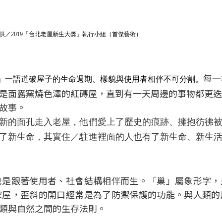
供／2019「台北老屋新生大獎」執行小組（首傑藝術）
每一
」一語道破屋子的生命週期、樣貌與使用者相伴不可分割。
是面露窯燒色澤的紅磚屋，直到有一天周邊的事物都更迭
故事。
新的面孔走入老屋，他們愛上了歷史的痕跡、擁抱彷彿
了新生命，其實住／駐進裡面的人也有了新生命、新生
也是跟著使用者、社會結構相伴而生。「巢」屬象形字，
家屋，歪斜的開口經常是為了防禦保護的功能。與人類的
類與自然之間的生存法則。