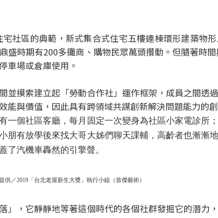
時住宅社區的典範，新式集合式住宅五樓連棟環形建築物
盛時期有200多攤商、購物民眾萬頭攢動。但隨著時間與
停車場或倉庫使用。
間並摸索建立起「勞動合作社」運作框架，成員之間透
效能與價值，因此具有跨領域共謀創新解決問題能力的創
有一個社區客廳，每月固定一次變身為社區小家電診所
小朋有放學後來找大哥大姊們聊天課輔，高齡者也漸漸
蓋了汽機車轟然的引擎聲。
提供／2019「台北老屋新生大獎」執行小組（首傑藝術）
落」，它靜靜地等著這個時代的各個社群發掘它的潛力