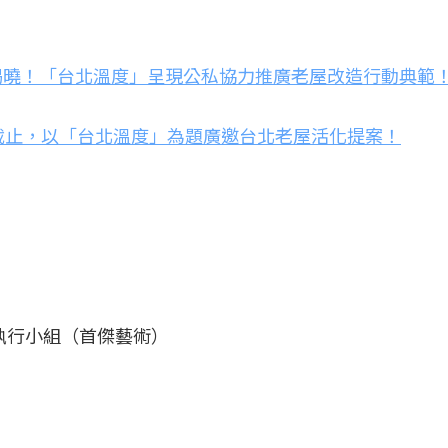
單揭曉！「台北溫度」呈現公私協力推廣老屋改造行動典範
9截止，以「台北溫度」為題廣邀台北老屋活化提案！
」執行小組（首傑藝術）