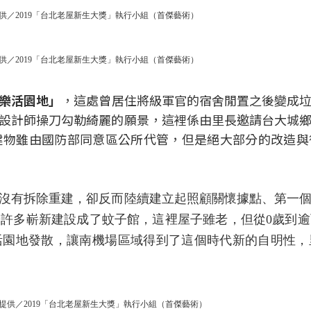
供／2019「台北老屋新生大獎」執行小組（首傑藝術）
供／2019「台北老屋新生大獎」執行小組（首傑藝術）
樂活園地」
，這處曾居住將級軍官的宿舍閒置之後變成
設計師操刀勾勒綺麗的願景，這裡係由里長邀請台大城
作。建物雖由國防部同意區公所代管，但是絕大部分的改造
沒有拆除重建，卻反而陸續建立起照顧關懷據點、第一
許多嶄新建設成了蚊子館，這裡屋子雖老，但從0歲到
活園地發散，讓南機場區域得到了這個時代新的自明性，
提供／2019「台北老屋新生大獎」執行小組（首傑藝術）