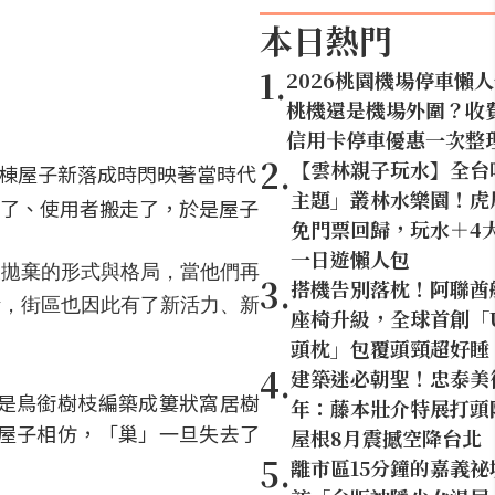
本日熱門
1
.
2026桃園機場停車懶
桃機還是機場外圍？收
信用卡停車優惠一次整
2
.
【雲林親子玩水】全台
棟屋子新落成時閃映著當時代
主題」叢林水樂園！虎尾
了、使用者搬走了，於是屋子
免門票回歸，玩水＋4
一日遊懶人包
被拋棄的形式與格局，當他們再
3
.
搭機告別落枕！阿聯酋
活，街區也因此有了新活力、新
座椅升級，全球首創「U
頭枕」包覆頭頸超好睡
4
.
建築迷必朝聖！忠泰美
是鳥銜樹枝編築成簍狀窩居樹
年：藤本壯介特展打頭陣
屋子相仿，「巢」一旦失去了
屋根8月震撼空降台北
5
.
離市區15分鐘的嘉義