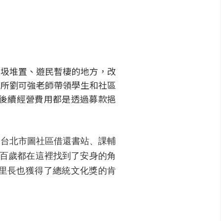
垃圾堆置、遊民暫棲的地方，改
鄉所劉可強老師帶領學生和社區
與後續經營費用都是透過募款挹
個台北市圖社區借還書站、課輔
逾百歲都在這裡找到了安身的角
里長也獲得了總統文化獎的肯