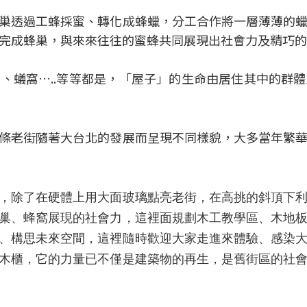
巢透過工蜂採蜜、轉化成蜂蠟，分工合作將一層薄薄的
完成蜂巢，與來來往往的蜜蜂共同展現出社會力及精巧的
、蟻窩…..等等都是，「屋子」的生命由居住其中的群
條老街隨著大台北的發展而呈現不同樣貌，大多當年繁
，除了在硬體上用大面玻璃點亮老街，在高挑的斜頂下
巢、蜂窩展現的社會力，這裡面規劃木工教學區、木地
、構思未來空間，這裡隨時歡迎大家走進來體驗、感染
木櫃，它的力量已不僅是建築物的再生，是舊街區的社