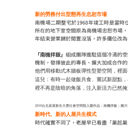
新的勞務付出型態再生忠恕市場
南機場二期整宅於1968年竣工時是當
所在的地下室空間原為南機場忠恕市場，鼎
年結束營業歸於閒置沒落，許多攤位改為
「南機拌飯」
組成團隊進駐這個冷清的空
機制，發揮彼此的專長、擴大加成合作的
他們用移動式木牆板彈性型塑空間，裡面
這兒：有時一起做飯共食、嘗試新甜點，
裡不再是陰暗的角落，注入新活力已然掩
2019台北老屋新生大獎社會空間類入圍作品：南機拌飯；圖片
新時代、新的人屋共生模式
時代確實不同了，老屋早已看盡「巢起巢