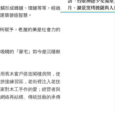
訪「台版神隱少女湯屋
月、湖景窯烤披薩與人
蠟鱗形成蜂鏈、環鏈等等，經過
建築營造智慧。
體所賦予，老屋的美是社會力的
華吸睛的「豪宅」如今是沉穩默
利用舊木窗戶搭造閣樓房間，使
板拼接練習區，老街裡注入老技
大家對木工手作的愛；經營者與
會網絡再結構、傳統技藝的承傳