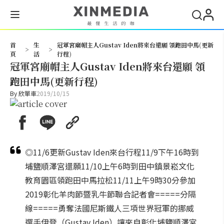
搜尋
首
生
冠軍宮廟帽主人Gustav Iden將來台還願 領跑田中馬(更新
>
>
頁
活
行程)
冠軍宮廟帽主人Gustav Iden將來台還願 領
跑田中馬(更新行程)
By
欣單車
2019/10/15
◎11/6更新Gustav Iden來台行程11/9下午16時到
埔鹽順澤宮還願11/10上午6時到田中鎮景崧文化
教育園區領跑田中馬拉松11/11上午9時30分參加
2019彰化羊肉節暨乳牛節聯合記者會=====分隔
線=====勇奪法國尼斯鐵人三項世界冠軍的挪威
選手伊登（Gustav Iden）讓來自彰化埔鹽順澤宮