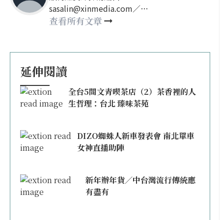
sasalin@xinmedia.com／
happy21917@gmail.com
查看所有文章
延伸閱讀
全台5間文青喫茶店（2）茶香裡的人
生哲理：台北 臻味茶苑
DIZO蜘蛛人新車發表會 南北單車
女神直播助陣
新年辦年貨／中台灣流行傳統應
有盡有