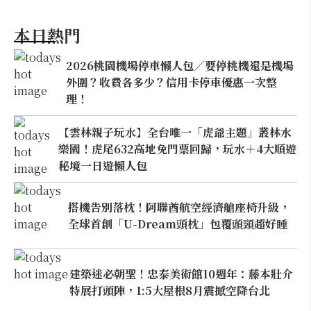
本日熱門
2026桃園機場停車懶人包／要停桃機還是機場
外圍？收費各多少？信用卡停車優惠一次整
理！
【雲林親子玩水】全台唯一「虎爺主題」叢林水
樂園！虎尾632高地免門票回歸，玩水＋4大順遊
秘境一日遊懶人包
搭機告別落枕！阿聯酋航空經濟艙座椅升級，
全球首創「U-Dream頭枕」包覆頭頸超好睡
建築迷必朝聖！忠泰美術館10週年：藤本壯介
特展打頭陣，1:5大屋根8月震撼空降台北