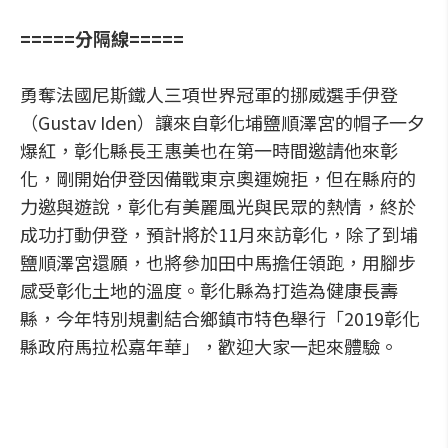
=====分隔線=====
勇奪法國尼斯鐵人三項世界冠軍的挪威選手伊登
（Gustav Iden）讓來自彰化埔鹽順澤宮的帽子一夕
爆紅，彰化縣長王惠美也在第一時間邀請他來彰
化，剛開始伊登因備戰東京奧運婉拒，但在縣府的
力邀與遊說，彰化有美麗風光與民眾的熱情，終於
成功打動伊登，預計將於11月來訪彰化，除了到埔
鹽順澤宮還願，也將參加田中馬擔任領跑，用腳步
感受彰化土地的溫度。彰化縣為打造為健康長壽
縣，今年特別規劃結合鄉鎮市特色舉行「2019彰化
縣政府馬拉松嘉年華」，歡迎大家一起來體驗。