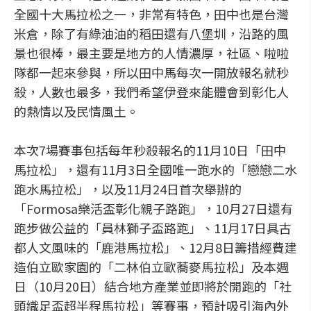
全國十大馬拉松之一，非常有特色，田中也是台灣
米倉，除了有綠油油的稻田還有八堡圳，沿路的風
景也很棒，最主要是地方的人情濃厚，社區、啦啦
隊都一起來參與，所以田中馬每次一開放報名就秒
殺，人數也最多，我們希望伊登來能體會到彰化人
的熱情以及民情風土。
本次7場賽事包括每年秒殺報名的11月10日「田中
馬拉松」，還有11月3日全國唯一跑水的「戀戀二水
跑水馬拉松」，以及11月24日首次舉辦的
「Formosa樂活盃彰化親子路跑」，10月27日還有
跑步做公益的「員林獅子盃路跑」、11月17日具古
都人文風味的「鹿港馬拉松」、12月8日籌措經費建
造伯立歐家園的「二林伯立歐蕎麥馬拉松」及本週
日（10月20日）結合地方產業並即將於開跑的「社
頭織足盃超半程馬拉松」等賽事，預計吸引海內外