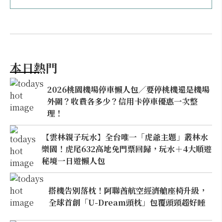
本日熱門
2026桃園機場停車懶人包／要停桃機還是機場
外圍？收費各多少？信用卡停車優惠一次整
理！
【雲林親子玩水】全台唯一「虎爺主題」叢林水
樂園！虎尾632高地免門票回歸，玩水＋4大順遊
秘境一日遊懶人包
搭機告別落枕！阿聯酋航空經濟艙座椅升級，
全球首創「U-Dream頭枕」包覆頭頸超好睡