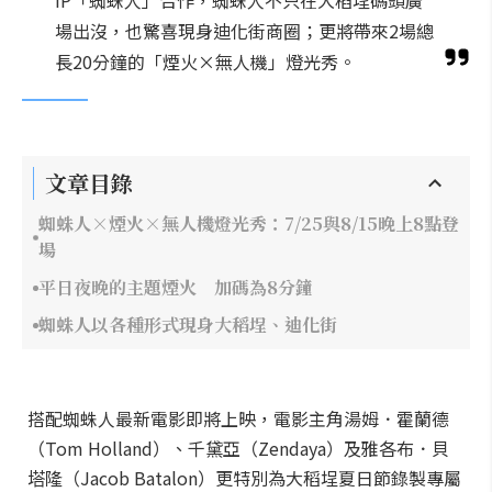
IP「蜘蛛人」合作，蜘蛛人不只在大稻埕碼頭廣
場出沒，也驚喜現身迪化街商圈；更將帶來2場總
長20分鐘的「煙火×無人機」燈光秀。
文章目錄
蜘蛛人×煙火×無人機燈光秀：7/25與8/15晚上8點登
場
平日夜晚的主題煙火 加碼為8分鐘
蜘蛛人以各種形式現身大稻埕、迪化街
搭配蜘蛛人最新電影即將上映，電影主角湯姆．霍蘭德
（Tom Holland）、千黛亞（Zendaya）及雅各布．貝
塔隆（Jacob Batalon）更特別為大稻埕夏日節錄製專屬