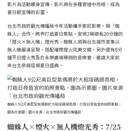
影片為活動暖身宣傳，影片將在多種管道中亮相，成為
夏日節宣傳的彩蛋。
台北市政府觀光傳播局今年活動攜手索尼影業，與「蜘
蛛人」合作，跨界打造夏日焦點，安排2場總長20分鐘的
「煙火×無人機」燈光秀，蜘蛛人將與台北城市意象以
無人機展演呈現，搭配璀璨煙火完美交織，另外還有8分
鐘平日煙火秀及在永樂廣場舉辦的音樂會，邀請大家前
來台北參與這場夏日盛典。
蜘蛛人9公尺高巨型氣偶將於大稻埕碼頭亮相，打造日夜皆宜的拍照景點，
圖為示意圖。圖片來源｜台北市政府觀光傳播局
蜘蛛人×煙火×無人機燈光秀：7/25