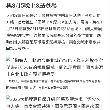
與8/15晚上8點登場
大稻埕夏日節是台北最具指標性的夏日活動，今年活動
升級，首度推出「國際IP×煙火×無人機」展演，將在7
月25日開幕及8月15日壓軸場晚間8點登場，由無人機展
演搭配煙火秀，為觀眾帶來總長20分鐘的夜空饗宴，屆
時蜘蛛人將搭配原版電影配樂穿梭，與台北城市意象共
同點亮夜空。
「蜘蛛人」將融合臺北城市特色，為大稻埕夜空帶來前所未有的視覺震撼，
圖為示意圖。圖片來源｜台北市政府觀光傳播局