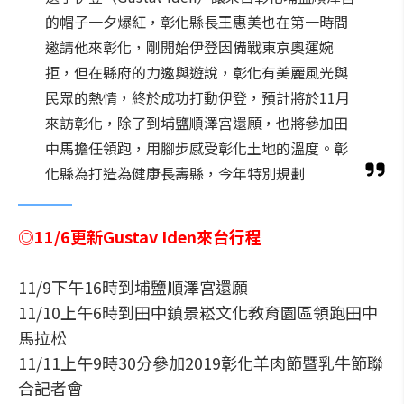
的帽子一夕爆紅，彰化縣長王惠美也在第一時間
邀請他來彰化，剛開始伊登因備戰東京奧運婉
拒，但在縣府的力邀與遊說，彰化有美麗風光與
民眾的熱情，終於成功打動伊登，預計將於11月
來訪彰化，除了到埔鹽順澤宮還願，也將參加田
中馬擔任領跑，用腳步感受彰化土地的溫度。彰
化縣為打造為健康長壽縣，今年特別規劃
◎11/6更新Gustav Iden來台行程
11/9下午16時到埔鹽順澤宮還願
11/10上午6時到田中鎮景崧文化教育園區領跑田中
馬拉松
11/11上午9時30分參加2019彰化羊肉節暨乳牛節聯
合記者會