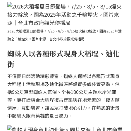
2026大稻埕夏日節登場，7/25、8/5、8/15煙火接力綻放，圖為2025年活
動之千輪煙火。圖片來源｜台北市政府觀光傳播局
蜘蛛人以各種形式現身大稻埕、迪化
街
不僅夏日節活動精彩豐富，蜘蛛人還將以各種形式現身
大稻埕！活動現場及迪化街區將設置多處裝置亮點，包
括9公尺巨型蜘蛛人氣偶、全長180公尺主題水岸光廊
等，更打造結合大稻埕復古建築與在地元素的「復古顛
倒屋」互動裝置，讓民眾打破地心引力，在熟悉的街景
中體驗大銀幕英雄的夏日魅力。