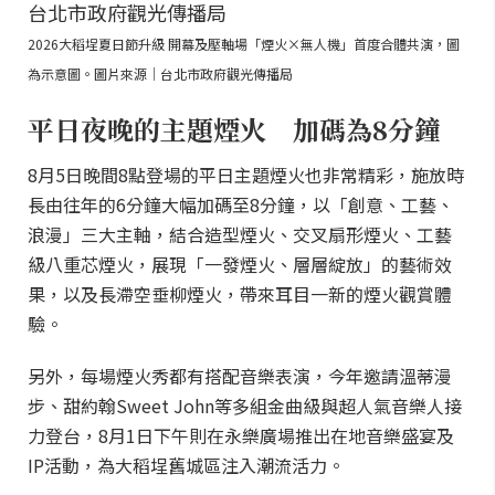
2026大稻埕夏日節升級 開幕及壓軸場「煙火×無人機」首度合體共演，圖
為示意圖。圖片來源｜台北市政府觀光傳播局
平日夜晚的主題煙火 加碼為8分鐘
8月5日晚間8點登場的平日主題煙火也非常精彩，施放時
長由往年的6分鐘大幅加碼至8分鐘，以「創意、工藝、
浪漫」三大主軸，結合造型煙火、交叉扇形煙火、工藝
級八重芯煙火，展現「一發煙火、層層綻放」的藝術效
果，以及長滯空垂柳煙火，帶來耳目一新的煙火觀賞體
驗。
另外，每場煙火秀都有搭配音樂表演，今年邀請溫蒂漫
步、甜約翰Sweet John等多組金曲級與超人氣音樂人接
力登台，8月1日下午則在永樂廣場推出在地音樂盛宴及
IP活動，為大稻埕舊城區注入潮流活力。