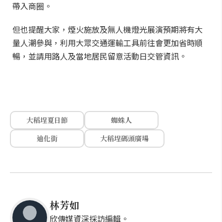
帶入商圈。
但也提醒大家，煙火施放及無人機燈光展演預期將有大
量人潮參與，利用大眾交通運輸工具前往會更加省時順
暢，並請用路人及當地居民留意活動日交管資訊。
大稻埕夏日節
蜘蛛人
迪化街
大稻埕碼頭廣場
林芳如
欣傳媒資深採訪編輯。