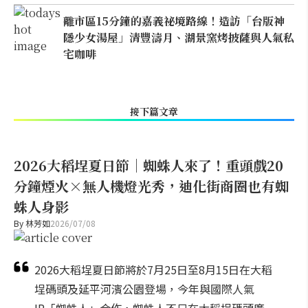
離市區15分鐘的嘉義祕境路線！造訪「台版神
隱少女湯屋」清豐濤月、湖景窯烤披薩與人氣私
宅咖啡
接下篇文章
2026大稻埕夏日節｜蜘蛛人來了！重頭戲20
分鐘煙火×無人機燈光秀，迪化街商圈也有蜘
蛛人身影
By
林芳如
2026/07/08
2026大稻埕夏日節將於7月25日至8月15日在大稻
埕碼頭及延平河濱公園登場，今年與國際人氣