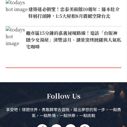
建築迷必朝聖！忠泰美術館10週年：藤本壯介
特展打頭陣，1:5大屋根8月震撼空降台北
離市區15分鐘的嘉義祕境路線！造訪「台版神
隱少女湯屋」清豐濤月、湖景窯烤披薩與人氣私
宅咖啡
Follow Us
享受吧！環遊世界，勇敢歸零去冒險，踏出夢想的第一步。一點勇
氣，一點熱情，一點快樂，一點挑戰