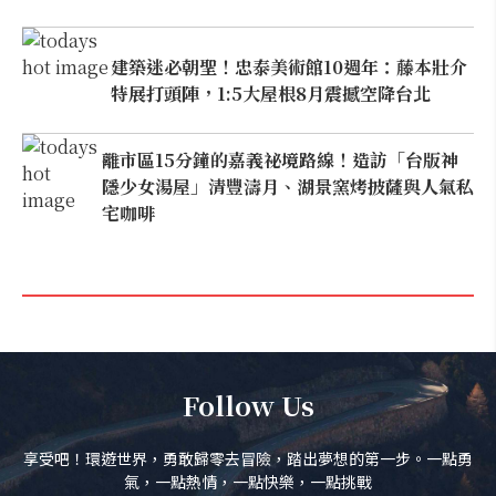
建築迷必朝聖！忠泰美術館10週年：藤本壯介
特展打頭陣，1:5大屋根8月震撼空降台北
離市區15分鐘的嘉義祕境路線！造訪「台版神
隱少女湯屋」清豐濤月、湖景窯烤披薩與人氣私
宅咖啡
Follow Us
享受吧！環遊世界，勇敢歸零去冒險，踏出夢想的第一步。一點勇
氣，一點熱情，一點快樂，一點挑戰