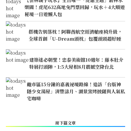
【雲林親子玩水】全台唯一「虎爺主題」叢林水
樂園！虎尾632高地免門票回歸，玩水＋4大順遊
秘境一日遊懶人包
搭機告別落枕！阿聯酋航空經濟艙座椅升級，
全球首創「U-Dream頭枕」包覆頭頸超好睡
建築迷必朝聖！忠泰美術館10週年：藤本壯介
特展打頭陣，1:5大屋根8月震撼空降台北
離市區15分鐘的嘉義祕境路線！造訪「台版神
隱少女湯屋」清豐濤月、湖景窯烤披薩與人氣私
宅咖啡
接下篇文章