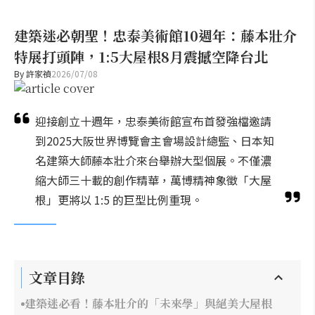
建築迷必朝聖！忠泰美術館10週年：藤本壯介
特展打頭陣，1:5大屋根8月震撼空降台北
By
許家禎
2026/07/08
迎接創立十週年，忠泰美術館宣布首發強檔邀請
到2025大阪世界博覽會主會場設計總監、日本知
名建築大師藤本壯介來台舉辦大型個展。不僅濃
縮大師三十載的創作精華，萬博精神象徵「大屋
根」更將以 1:5 的巨型比例重現。
文章目錄
建築迷必看！藤本壯介的「未來學」與絕美大屋根