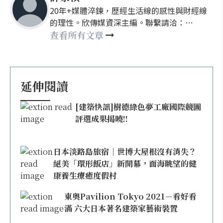
20年+媒體淬鍊，歷經生活線的感性與財經線
的理性。欣傳媒資深主編。聯繫請洽：
nellyhsu@xinmedia.com
查看所有文章
延伸閱讀
[建築快訊]樹德綠色夢工廠國際競圖
評選成果揭曉!!
日本淡路島旅宿｜世博大屋根沒有消失？
絕美「環形飯店」新開幕，面海眺望的健
康養生療癒度假村
東奧Pavilion Tokyo 2021－看好看
滿 六大日本著名建築家藝術裝置