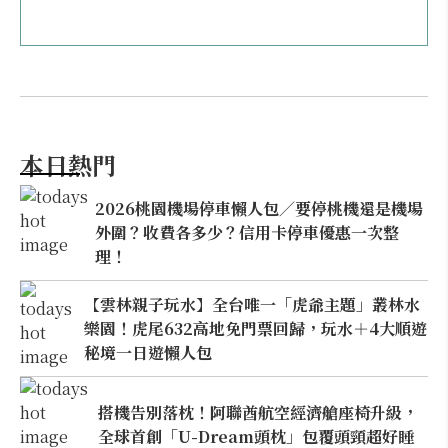
本日熱門
2026桃園機場停車懶人包／要停桃機還是機場
外圍？收費各多少？信用卡停車優惠一次整
理！
【雲林親子玩水】全台唯一「虎爺主題」叢林水
樂園！虎尾632高地免門票回歸，玩水＋4大順遊
秘境一日遊懶人包
搭機告別落枕！阿聯酋航空經濟艙座椅升級，
全球首創「U-Dream頭枕」包覆頭頸超好睡