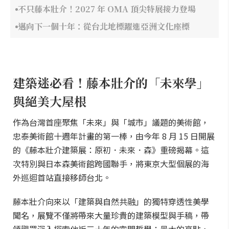
不只藤本壯介！2027 年 OMA 頂尖特展接力登場
邁向下一個十年：從台北地標躍進亞洲文化座標
建築迷必看！藤本壯介的「未來學」
與絕美大屋根
作為台灣首座聚焦「未來」與「城市」議題的美術館，
忠泰美術館十週年計畫的第一棒，由今年 8 月 15 日開展
的《藤本壯介建築展：原初．未來．森》重磅揭幕。這
次特別與日本森美術館跨國聯手，將東京大型個展的海
外巡迴首站直接移師台北。
藤本壯介向來以「建築與自然共融」的獨特穿透性美學
聞名，展覽不僅將帶來大量珍貴的建築模型與手稿，帶