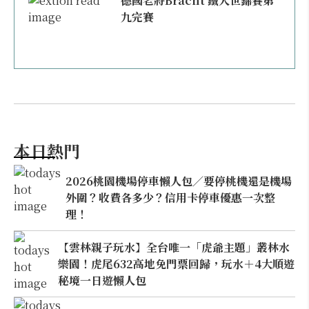
德國老將Bracht 鐵人世錦賽第
九完賽
本日熱門
2026桃園機場停車懶人包／要停桃機還是機場
外圍？收費各多少？信用卡停車優惠一次整
理！
【雲林親子玩水】全台唯一「虎爺主題」叢林水
樂園！虎尾632高地免門票回歸，玩水＋4大順遊
秘境一日遊懶人包