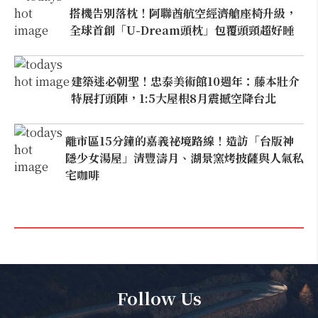
搭機告別落枕！阿聯酋航空經濟艙座椅升級，
全球首創「U-Dream頭枕」包覆頭頸超好睡
建築迷必朝聖！忠泰美術館10週年：藤本壯介
特展打頭陣，1:5大屋根8月震撼空降台北
離市區15分鐘的嘉義祕境路線！造訪「台版神
隱少女湯屋」清豐濤月、湖景窯烤披薩與人氣私
宅咖啡
Follow Us