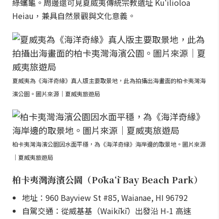
綠蠵龜。周邊還可見夏威夷傳統宗教遺址 Kuʻilioloa
Heiau，兼具自然景觀與文化意義。
夏威夷為《海洋奇緣》真人版主要取景地，此為拍攝出海畫面的柏卡夷灣海
濱公園。圖片來源｜夏威夷旅遊局
柏卡夷灣海濱公園因水面平穩，為《海洋奇緣》海岸邊的取景地。圖片來源
｜夏威夷旅遊局
柏卡夷灣海濱公園（Pōkaʻī Bay Beach Park）
地址：960 Bayview St #85, Waianae, HI 96792
自駕交通：從威基基（Waikīkī）出發沿 H-1 高速