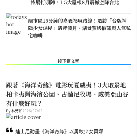
特展打頭陣，1:5大屋根8月震撼空降台北
離市區15分鐘的嘉義祕境路線！造訪「台版神
隱少女湯屋」清豐濤月、湖景窯烤披薩與人氣私
宅咖啡
接下篇文章
跟著《海洋奇緣》電影玩夏威夷！3大取景地
柏卡夷灣海濱公園、古蘭尼牧場、威美亞山谷
有什麼好玩？
By
林芳如
2026/07/09
迪士尼動畫《海洋奇緣》以勇敢少女莫娜