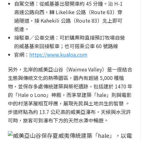
自駕交通：從威基基出發開車約 45 分鐘。沿 H-1
高速公路向西，轉 Likelike 公路（Route 63）穿
過隧道，接 Kahekili 公路（Route 83）北上即可
抵達。
接駁車／公車交通：可於購票時直接預訂牧場自營
的威基基來回接駁車；也可搭乘公車 60 號路線
官網：
https://www.kualoa.com
另外，北岸的威美亞山谷（Waimea Valley）是一座結合
生態與傳統文化的熱帶園區，園內有超過 5,000 種植
物，並保存多處傳統建築與祭祀遺跡，包括建於 1470 年
的「Hale o Lono」神殿，而茅草建築「hale」則與電影
中的村落茅屋相互呼應，展現先民與土地共生的智慧 。
步道終點為約 13.7 公尺高的威美亞瀑布，天候與水況許
可時，旅客可到瀑布下方的天然水潭中暢遊。