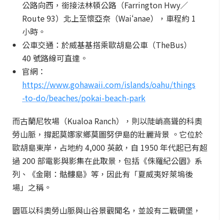
公路向西，銜接法林頓公路（Farrington Hwy／
Route 93）北上至懷亞奈（Waiʻanae），車程約 1
小時。
公車交通：於威基基搭乘歐胡島公車（TheBus）
40 號路線可直達。
官網：
https://www.gohawaii.com/islands/oahu/things
-to-do/beaches/pokai-beach-park
而古蘭尼牧場（Kualoa Ranch），則以陡峭高聳的科奧
勞山脈，撐起莫娜家鄉莫圖努伊島的壯麗背景 。它位於
歐胡島東岸，占地約 4,000 英畝，自 1950 年代起已有超
過 200 部電影與影集在此取景，包括《侏羅紀公園》系
列、《金剛：骷髏島》等，因此有「夏威夷好萊塢後
場」之稱。
園區以科奧勞山脈與山谷景觀聞名，並設有二戰碉堡，