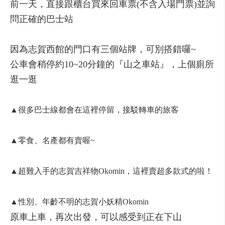
前一天，直接跟櫃台買來回車票(不含入場門票)並詢
問正確的巴士站
因為志賀西館的門口有三個站牌，可別搭錯囉~
公車會稍停約10~20分鐘的『山之車站』，上個廁所
逛一逛
▲很多巴士線都會在這裡停留，接駁轉車的旅客
▲零食、名產都有賣喔~
▲超難入手的志賀吉祥物Okomin，這裡賣超多款式的啦！
▲性別、年齡不明的志賀小妖精Okomin
原車上車，再次出發，可以感受到正在下山