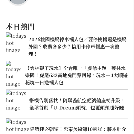
本日熱門
2026桃園機場停車懶人包／要停桃機還是機場
外圍？收費各多少？信用卡停車優惠一次整
理！
【雲林親子玩水】全台唯一「虎爺主題」叢林水
樂園！虎尾632高地免門票回歸，玩水＋4大順遊
秘境一日遊懶人包
搭機告別落枕！阿聯酋航空經濟艙座椅升級，
全球首創「U-Dream頭枕」包覆頭頸超好睡
建築迷必朝聖！忠泰美術館10週年：藤本壯介