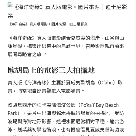
《海洋奇緣》真人版電影。圖片來源｜迪士尼影業
《海洋奇緣》真人版電影結合夏威夷的海岸、山谷與山
脈景觀，構築出銀幕中的島嶼世界，召喚影迷親自前來
展開尋路者之旅 。
歐胡島上的電影三大拍攝地
真人版《海洋奇緣》主要於夏威夷歐胡島（Oʻahu）取
景，將當地自然景觀融入電影場景。
歐胡島西岸的柏卡夷灣海濱公園（Pōkaʻī Bay Beach
Park），是片中出海與獨木舟航行場景的拍攝地，受防
波堤與海灣地形影響，這裡水面通常相對平穩，適合游
泳、划槳與初學者衝浪，也有機會看見夏威夷僧海豹或