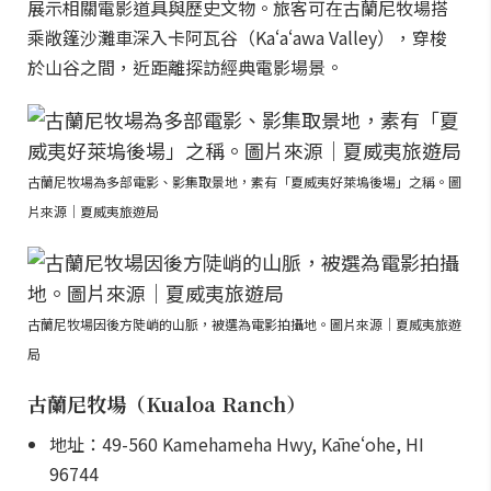
展示相關電影道具與歷史文物。旅客可在古蘭尼牧場搭
乘敞篷沙灘車深入卡阿瓦谷（Kaʻaʻawa Valley），穿梭
於山谷之間，近距離探訪經典電影場景。
古蘭尼牧場為多部電影、影集取景地，素有「夏威夷好萊塢後場」之稱。圖
片來源｜夏威夷旅遊局
古蘭尼牧場因後方陡峭的山脈，被選為電影拍攝地。圖片來源｜夏威夷旅遊
局
古蘭尼牧場（Kualoa Ranch）
地址：49-560 Kamehameha Hwy, Kāneʻohe, HI
96744