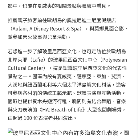
影中，也能在夏威夷的相關景點與體驗中看見。
推薦親子旅客前往歐胡島的奧拉尼迪士尼度假飯店
（Aulani, A Disney Resort & Spa），與莫娜見面合影，
並參加營火故事與兒童活動。
若想進一步了解玻里尼西亞文化，也可走訪位於歐胡島
北岸萊耶（Lāʻie）的玻里尼西亞文化中心（Polynesian
Cultural Center），這是認識玻里尼西亞文化的代表性
景點之一。園區內設有夏威夷、薩摩亞、東加、斐濟、
大溪地與紐西蘭毛利等六個太平洋島嶼文化村落，遊客
可參與各村落的傳統工藝示範、歌舞表演與互動活動。
園區也提供獨木舟遊河行程，晚間則有結合舞蹈、音樂
與火刀表演的《HĀ: Breath of Life》大型夜間劇場秀，
由超過 100 位表演者共同演出。