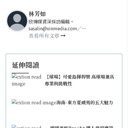
林芳如
欣傳媒資深採訪編輯。
sasalin@xinmedia.com／
happy21917@gmail.com
查看所有文章
延伸閱讀
【球場】可愛島揮桿樂 高球場兼具
專業與挑戰性
海南-東方夏威夷的五大魅力