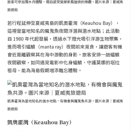
旅客可參加獨木舟體驗，親自感受莫娜乘風破浪的樂趣。圖片來源｜夏威夷
旅遊局
若行程延伸至夏威夷島的凱奧霍灣（Keauhou Bay），
這裡是當地知名的魔鬼魚夜間浮潛與潛水地點；此活動
自 1980 年代起發展，透過水下燈光吸引浮游生物聚集，
進而吸引蝠鱝（manta ray）夜間前來覓食，讓遊客有機
會近距離觀察其在海中游動的身影。旅客安排一趟蝠鱝
夜間觀察，如同遇見電影中化身蝠鱝、守護莫娜的塔拉
祖母，能為海島假期增添難忘體驗。
凱奧霍灣為當地知名的潛水地點，有機會與魔鬼魚共游。圖片來源｜夏威夷
旅遊局
凱奧霍灣（Keauhou Bay）