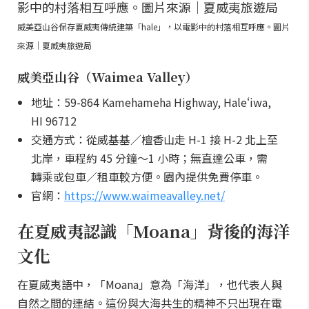
威美亞山谷保存夏威夷傳統建築「hale」，以電影中的村落相互呼應。圖片
來源｜夏威夷旅遊局
威美亞山谷（Waimea Valley）
地址：59-864 Kamehameha Highway, Haleʻiwa,
HI 96712
交通方式：從威基基／檀香山走 H-1 接 H-2 北上至
北岸，車程約 45 分鐘～1 小時；無直達公車，需
轉乘或包車／租車較方便。園內提供免費停車。
官網：
https://www.waimeavalley.net/
在夏威夷認識「Moana」背後的海洋
文化
在夏威夷語中，「Moana」意為「海洋」，也代表人與
自然之間的連結。這份與大海共生的精神不只出現在電