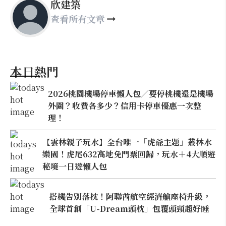
欣建築
查看所有文章
本日熱門
2026桃園機場停車懶人包／要停桃機還是機場
外圍？收費各多少？信用卡停車優惠一次整
理！
【雲林親子玩水】全台唯一「虎爺主題」叢林水
樂園！虎尾632高地免門票回歸，玩水＋4大順遊
秘境一日遊懶人包
搭機告別落枕！阿聯酋航空經濟艙座椅升級，
全球首創「U-Dream頭枕」包覆頭頸超好睡