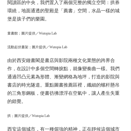
閱讀區的中央，我們置入了兩個完整的獨立空間：拱券
環繞，地面通透的聖殿是「薦書」空間，水晶一樣的城
堡是孩子們的樂園。
童書館；圖片提供／Wutopia Lab
流動起伏書架；圖片提供／Wutopia Lab
由於西安鐘書閣是書店與影院兩種文化業態的跨界合
作，在設計中多個空間轉捩點，就像變奏曲一樣。我們
通過凹凸元素為形體、漸變網格為地坪，打造的影院與
書店的時光隧道。重點圖書推薦區裡，纖細的螺杆懸吊
的三角形鋼板，使書彷彿漂浮在空氣中，讓人產生失重
的錯覺。
拱；圖片提供／Wutopia Lab
西安這個城市，有一種倔強的精神，正在靜候這個城市