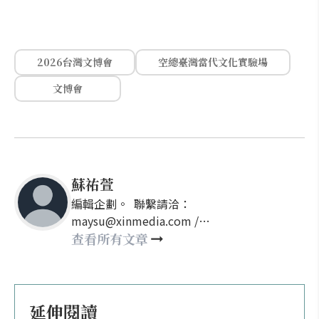
2026台灣文博會
空總臺灣當代文化實驗場
文博會
蘇祐萱
編輯企劃。 聯繫請洽：
maysu@xinmedia.com /
may860527@gmail.com
查看所有文章
延伸閱讀