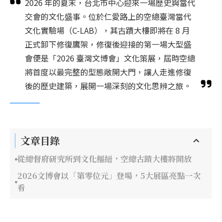
2026 年的夏末，台北市中心迎來一場歷史與當代
交會的文化盛事。位於仁愛路上的空總臺灣當代
文化實驗場（C-LAB），其古蹟大樓即將在 8 月
正式卸下修復鷹架，修復後迎接的第一場大型盛
會便是「2026 臺灣文博會」文化策展，屆時空總
將首度以最完整的型態敞開大門，讓人走進修復
後的歷史建築，展開一場深刻的文化思辨之旅。
文章目錄
從總督府研究所到文化樞紐，空總古蹟大樓將開放
2026文博會以「第零位元」登場，5大展區亮點一次
看