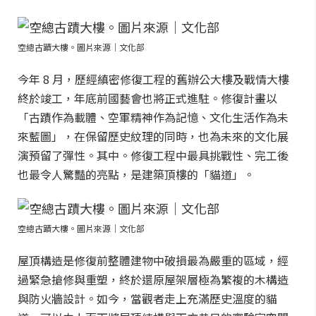
空總古蹟大樓。圖片來源｜文化部
今年 8 月，歷經縝密修復工程的舊辦公大樓及戰情大樓
終於竣工，年底前國藝會也將正式進駐。修復計畫以
「古蹟作為載體、空軍精神作為記憶、文化生活作為未
來藍圖」，在保留歷史紋理的同時，也為未來的文化展
演預留了彈性。其中。修復工程中最具挑戰性、完工後
也最令人驚豔的亮點，是建築頂樓的「貓道」。
空總古蹟大樓。圖片來源｜文化部
屋頂構造是修復前整體建物中破損最為嚴重的區域，經
過緊急搶修與重塑，終於還原屋架層極為繁複的木構造
與防火牆設計。如今，當觀者走上充滿歷史溫度的貓