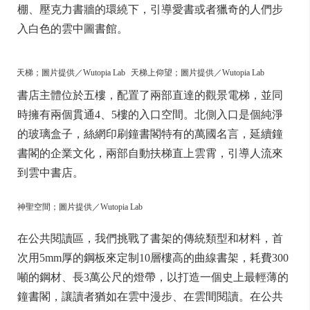
棚、壓克力書牆的環繞下，引導愛書或者獵奇的人們步
入白色的雲中圖書館。
天梯；圖片提供／Wutopia Lab
天梯上仰望；圖片提供／Wutopia Lab
書店主體位於五樓，配置了兩部直達的觀景電梯，並同
時擁有兩個貫通4、5樓的入口空間。北側入口是個純淨
的玻璃盒子，絲網印刷鐘書閣特有的萬國名言，延續鐘
書閣的企業文化，兩部自動扶梯直上雲霄，引導人流來
到雲中書店。
神聖空間；圖片提供／Wutopia Lab
在公共閱讀區，我們挑戰了書架的傳統類型和材料，首
次用5mm厚的鋼板來定制10層樓高的曲線書架，耗費300
噸的鋼材、長3萬公尺的燈帶，以打造一個史上最輕薄的
鐘書閣，讓讀者猶如在雲中漫步、在雲間閱讀。在公共