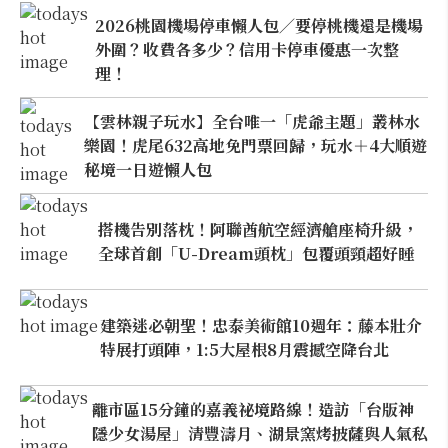
2026桃園機場停車懶人包／要停桃機還是機場
外圍？收費各多少？信用卡停車優惠一次整
理！
【雲林親子玩水】全台唯一「虎爺主題」叢林水
樂園！虎尾632高地免門票回歸，玩水＋4大順遊
秘境一日遊懶人包
搭機告別落枕！阿聯酋航空經濟艙座椅升級，
全球首創「U-Dream頭枕」包覆頭頸超好睡
建築迷必朝聖！忠泰美術館10週年：藤本壯介
特展打頭陣，1:5大屋根8月震撼空降台北
離市區15分鐘的嘉義祕境路線！造訪「台版神
隱少女湯屋」清豐濤月、湖景窯烤披薩與人氣私