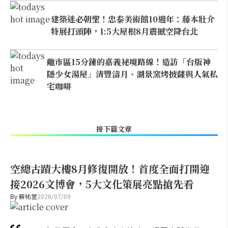
建築迷必朝聖！忠泰美術館10週年：藤本壯介
特展打頭陣，1:5大屋根8月震撼空降台北
離市區15分鐘的嘉義祕境路線！造訪「台版神
隱少女湯屋」清豐濤月、湖景窯烤披薩與人氣私
宅咖啡
接下篇文章
空總古蹟大樓8月修復開放！首度全面打開迎
接2026文博會，5大文化策展亮點搶先看
By
蘇祐萱
2026/07/09