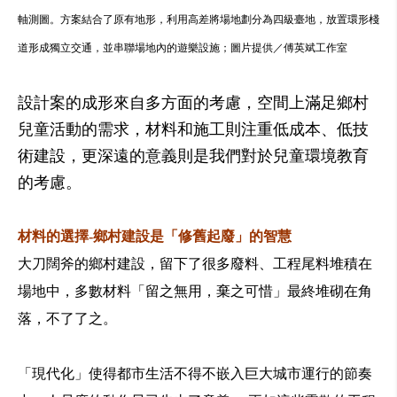
軸測圖。方案結合了原有地形，利用高差將場地劃分為四級臺地，放置環形棧
道形成獨立交通，並串聯場地內的遊樂設施；圖片提供／傅英斌工作室
設計案的成形來自多方面的考慮，空間上滿足鄉村
兒童活動的需求，材料和施工則注重低成本、低技
術建設，更深遠的意義則是我們對於兒童環境教育
的考慮。
材料的選擇-鄉村建設是「修舊起廢」的智慧
大刀闊斧的鄉村建設，留下了很多廢料、工程尾料堆積在
場地中，多數材料「留之無用，棄之可惜」最終堆砌在角
落，不了了之。
「現代化」使得都市生活不得不嵌入巨大城市運行的節奏