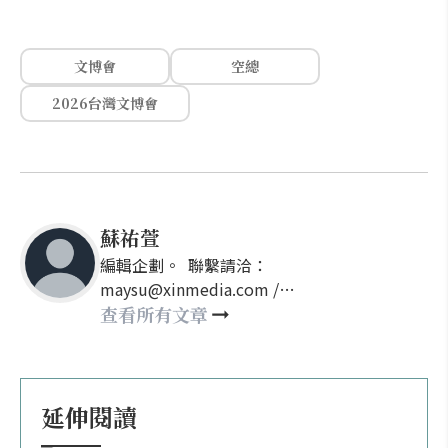
文博會
空總
2026台灣文博會
蘇祐萱
編輯企劃。 聯繫請洽：
maysu@xinmedia.com /
may860527@gmail.com
查看所有文章
延伸閱讀