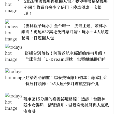
2026桃園機場停車懶人包／要停桃機還是機場
外圍？收費各多少？信用卡停車優惠一次整
理！
【雲林親子玩水】全台唯一「虎爺主題」叢林水
樂園！虎尾632高地免門票回歸，玩水＋4大順遊
秘境一日遊懶人包
搭機告別落枕！阿聯酋航空經濟艙座椅升級，
全球首創「U-Dream頭枕」包覆頭頸超好睡
建築迷必朝聖！忠泰美術館10週年：藤本壯介
特展打頭陣，1:5大屋根8月震撼空降台北
離市區15分鐘的嘉義祕境路線！造訪「台版神
隱少女湯屋」清豐濤月、湖景窯烤披薩與人氣私
宅咖啡