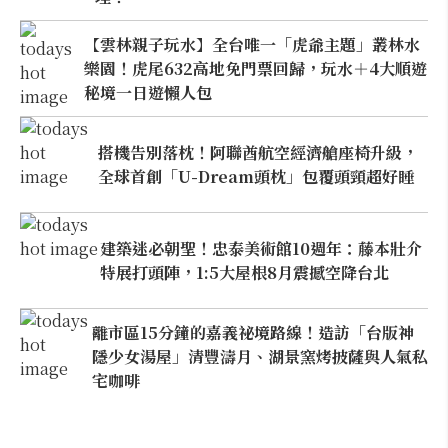
【雲林親子玩水】全台唯一「虎爺主題」叢林水
樂園！虎尾632高地免門票回歸，玩水＋4大順遊
秘境一日遊懶人包
搭機告別落枕！阿聯酋航空經濟艙座椅升級，
全球首創「U-Dream頭枕」包覆頭頸超好睡
建築迷必朝聖！忠泰美術館10週年：藤本壯介
特展打頭陣，1:5大屋根8月震撼空降台北
離市區15分鐘的嘉義祕境路線！造訪「台版神
隱少女湯屋」清豐濤月、湖景窯烤披薩與人氣私
宅咖啡