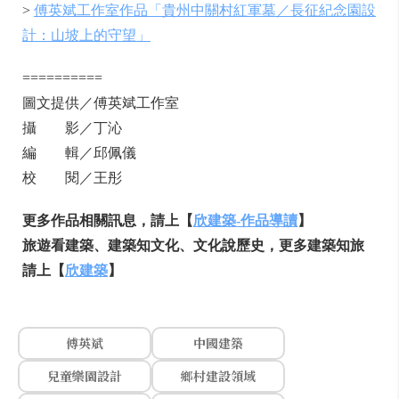
>
傅英斌工作室作品「貴州中關村紅軍墓／長征紀念園設
計：山坡上的守望」
==========
圖文提供／傅英斌工作室
攝 影／丁沁
編 輯／邱佩儀
校 閱／王彤
更多作品相關訊息，請上【
欣建築
-
作品導讀
】
旅遊看建築、建築知文化、文化說歷史，更多建築知旅
請上【
欣建築
】
傅英斌
中國建築
兒童樂園設計
鄉村建設領域