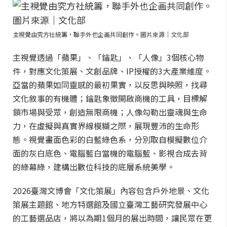
主視覺由究方社統籌，聯手外也企画共同創作。圖片來源｜文化部
主視覺透過「蘋果」、「鑰匙」、「人像」3個核心物
件，對應文化策展、文創品牌、IP授權的3大產業維度。
亞當的蘋果如同靈感的最初果實，以反思與映照，找尋
文化敘事的有機體；鑰匙象徵開啟商機的工具，目標解
鎖市場與受眾，創造無限商機；人像勾勒出靈魂與生命
力，在虛擬與真實界線模糊之際，展現豐沛的生命形
態。視覺畫面色彩的白藍綠色系，分別取自模擬數位介
面的灰白底色、電腦藍白當機的電腦藍、影視合成去背
的綠幕綠，建構出數位科技的底層系統美學。
2026臺灣文博會「文化策展」內容包含戶外地景、文化
策展主題館、地方特選館及國立臺灣工藝研究發展中心
的工藝選品店，將以為期1個月的展出時間，讓民眾在更