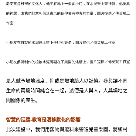
老支書是村裡的文化人，他坐在地上一個多小時，在水泥管上畫神符。他認真
的神態，讓我們願意相信這古老的信仰會有神奇的力量；圖片提供／傅英斌工
作室
小朋友在自製的水泥磚上留下手印和簽名；圖片提供／傅英斌工作室
小朋友參與制作的植物水泥磚砌在了樂園的矮牆上
；圖片提供／傅英斌工作室
是人賦予場地溫度，抑或是場地給人以記憶。參與讓不同
生命的兩段時間縫合在一起，這便是人與人，人與場地之
間關係的產生。
智慧的延續-教育是潛移默化的影響
此次建設中，我們用舊物與廢料來營造兒童樂園，將鄉村