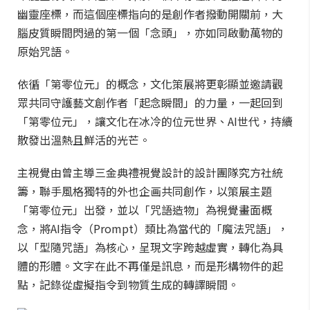
幽靈座標，而這個座標指向的是創作者撥動開關前，大
腦皮質瞬間閃過的第一個「念頭」，亦如同啟動萬物的
原始咒語。
依循「第零位元」的概念，文化策展將更彰顯並邀請觀
眾共同守護藝文創作者「起念瞬間」的力量，一起回到
「第零位元」，讓文化在冰冷的位元世界、AI世代，持續
散發出溫熱且鮮活的光芒。
主視覺由曾主導三金典禮視覺設計的設計團隊究方社統
籌，聯手風格獨特的外也企画共同創作，以策展主題
「第零位元」出發，並以「咒語造物」為視覺畫面概
念，將AI指令（Prompt）類比為當代的「魔法咒語」，
以「型隨咒語」為核心，呈現文字跨越虛實，轉化為具
體的形體。文字在此不再僅是訊息，而是形構物件的起
點，記錄從虛擬指令到物質生成的轉譯瞬間。