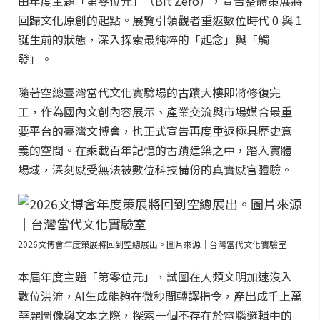
由年度主題「第零位元」（Bit Zero），宣告整體策展將
回歸文化原創的起點。展覽引領觀者重返數位時代 0 與 1
誕生前的狀態，深入探索最純粹的「起念」與「觸
發」。
隨著空總臺灣當代文化實驗場的古蹟大樓即將修復完
工，作為國內文創內容展示、產業交流與市場媒合最重
要平台的臺灣文博會，也正式宣告再度重返極具歷史意
義的空間。在乘載百年記憶的古蹟建築之中，踏入實體
場域，深刻感受無法被數位科技備份的真實感官體驗。
2026文博會年度策展將回到空總展出。圖片來源｜台灣當代文化實驗室
本屆年度主題「第零位元」，試圖在人類文明加速沒入
數位洪流，AI生成能夠在微秒間轉譯指令，產出成千上萬
華麗圖像與文本之際，探索一個不存在於電腦邏輯中的