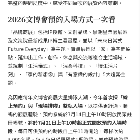
完整的時間尺度中，感受不同層次的展覽內容策劃。
2026文博會預約入場方式一次看
「品牌商展」包括IP授權、文創品牌、黑潮星樂園展區
及文策院最新成果IP轉生漫畫屋，並以「未來日常式
Future Everyday」為主題，實體展區以「家」為空間原
點，延伸出工作、創作、休息與交流等複合生活場域，
並規劃「生活儀式」、「溫柔科技」、「慢生活片
刻」、「家的新想像」與「有意識的設計」5大趨勢主
題。
為因應每年文博會商展大量排隊人潮，今年
首次採「線
上預約」與「現場排隊」雙軌入場
，以提供更舒適、順
暢的觀展體驗。預約系統於7月14日上午10時開放民眾註
冊帳號，將
於7月21日上午10時起正式開放預約入場時
段
，每日可供預約的時段自上午11時開始，每梯次約
3,000名額，每人每日僅限預約1個時段，並依預約時段