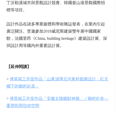
丁沃勒溪城市與景觀設計競賽、韓國釜山港景觀國際招
標等項目。
設計作品在諸多專業媒體和學術雜誌發表，在業內引起
廣泛關注。受邀參加2018威尼斯建築雙年展中國國家
館，法國里昂《China, building heritage》建築設計展、深
圳設計周等國內外重要設計展。
【延伸閱讀】
>
傅英斌工作室作品「山東淄博北河東村戲臺設計：紅天
棚下的鄉村起居」
>
傅英斌工作室作品「安徽太陽鄉財神廟」／鄉村針灸—
重塑民間信仰空間