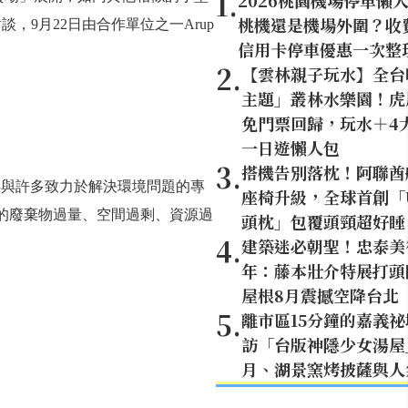
1
.
2026桃園機場停車懶
桃機還是機場外圍？收
，9月22日由合作單位之一Arup
信用卡停車優惠一次整
2
.
【雲林親子玩水】全台
主題」叢林水樂園！虎
免門票回歸，玩水＋4
一日遊懶人包
3
.
搭機告別落枕！阿聯酋
在過去幾年與許多致力於解決環境問題的專
座椅升級，全球首創「U
的廢棄物過量、空間過剩、資源過
頭枕」包覆頭頸超好睡
4
.
建築迷必朝聖！忠泰美
年：藤本壯介特展打頭陣
屋根8月震撼空降台北
5
.
離市區15分鐘的嘉義
訪「台版神隱少女湯屋
月、湖景窯烤披薩與人