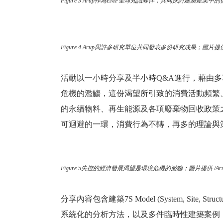
Figure 3 Arup作為EMF全球知識夥伴，共同探討建築產業中
Figure 4 Arup與許多研究單位共同發表多份研究成果；圖片提供 
活動以一小時分享及半小時Q&A進行，藉由
危機的濫觴，這份渴望所引致的消費活動頻繁
的永續物料、再生能源及各項廢棄物回收政策
可迴避的一環，消費行為不轉，再多的理論與
Figure 5失控的經濟發展渴望是環境危機的濫觴；圖片提供 /Aru
分享內容包含建築7S Model (System, Site, Structure, Sk
系統化的分析方法，以及多件臨時性建築案例，