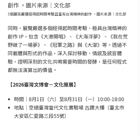
5個展區嚴選經得起時間考驗且富有台灣精神的創作 。圖片來源｜文化部
同時，展覽嚴選多個經得起時間考驗、極具台灣精神的
創作 IP，包含《大港開唱》、《大海浮夢》、《我在荒
野做了一場夢》、《冠軍之路》與《大濛》等。透過不
同載體與形式的作品，深入探討移動、情感及感官體
驗，證明深刻的文化共鳴需要時間的發酵，是任何程式
都無法演算出的價值。
【2026臺灣文博會－文化策展】
時間｜8月1日（六）至8月31日（一）10:00-18:00
地點｜空總臺灣當代文化實驗場 古蹟大樓（臺北市
大安區仁愛路三段55號）