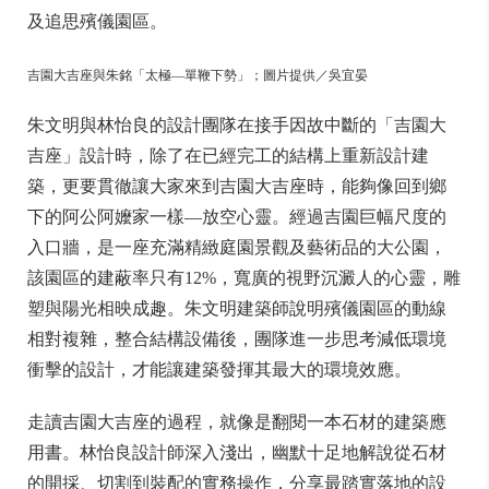
及追思殯儀園區。
吉園大吉座與朱銘「太極—單鞭下勢」；圖片提供／吳宜晏
朱文明與林怡良的設計團隊在接手因故中斷的「吉園大
吉座」設計時，除了在已經完工的結構上重新設計建
築，更要貫徹讓大家來到吉園大吉座時，能夠像回到鄉
下的阿公阿嬤家一樣—放空心靈。經過吉園巨幅尺度的
入口牆，是一座充滿精緻庭園景觀及藝術品的大公園，
該園區的建蔽率只有12%，寬廣的視野沉澱人的心靈，雕
塑與陽光相映成趣。朱文明建築師說明殯儀園區的動線
相對複雜，整合結構設備後，團隊進一步思考減低環境
衝擊的設計，才能讓建築發揮其最大的環境效應。
走讀吉園大吉座的過程，就像是翻閱一本石材的建築應
用書。林怡良設計師深入淺出，幽默十足地解說從石材
的開採、切割到裝配的實務操作，分享最踏實落地的設