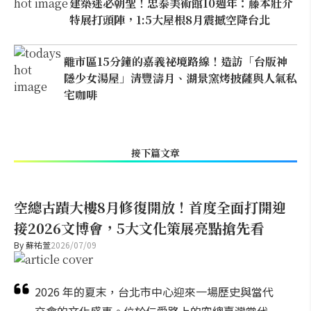
建築迷必朝聖！忠泰美術館10週年：藤本壯介
特展打頭陣，1:5大屋根8月震撼空降台北
離市區15分鐘的嘉義祕境路線！造訪「台版神
隱少女湯屋」清豐濤月、湖景窯烤披薩與人氣私
宅咖啡
接下篇文章
空總古蹟大樓8月修復開放！首度全面打開迎
接2026文博會，5大文化策展亮點搶先看
By
蘇祐萱
2026/07/09
2026 年的夏末，台北市中心迎來一場歷史與當代