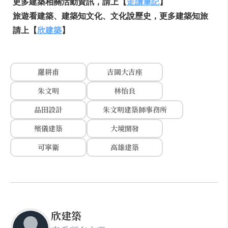
更多建築相關活動資訊，請上【
走讀筆記
】
旅遊看建築、建築知文化、文化說歷史，更多建築知旅
請上【
欣建築
】
羅耕甫
吉園大吉座
朱文明
林怡良
品田設計
朱文明建築師事務所
殯儀建築
大境開發
可寧衛
高雄建築
欣建築