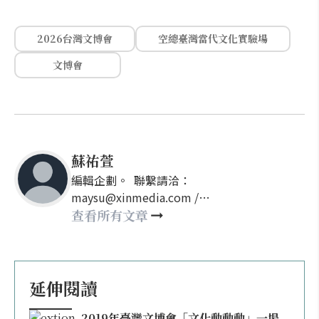
2026台灣文博會
空總臺灣當代文化實驗場
文博會
蘇祐萱
編輯企劃。 聯繫請洽：
maysu@xinmedia.com /
may860527@gmail.com
查看所有文章
延伸閱讀
2019年臺灣文博會「文化動動動」一場