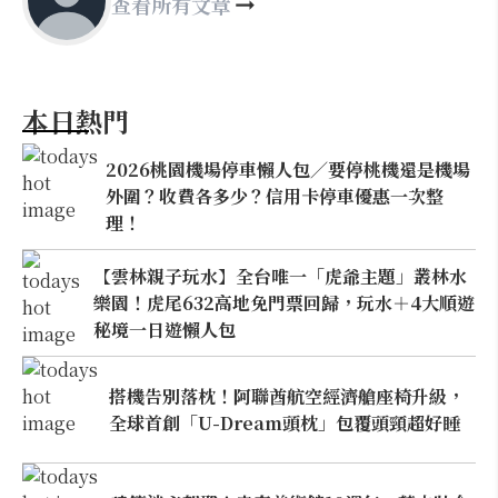
查看所有文章
本日熱門
2026桃園機場停車懶人包／要停桃機還是機場
外圍？收費各多少？信用卡停車優惠一次整
理！
【雲林親子玩水】全台唯一「虎爺主題」叢林水
樂園！虎尾632高地免門票回歸，玩水＋4大順遊
秘境一日遊懶人包
搭機告別落枕！阿聯酋航空經濟艙座椅升級，
全球首創「U-Dream頭枕」包覆頭頸超好睡