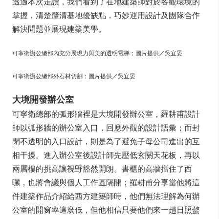
透過本次走讀，我們看到了在地建築師對於客觀環境的
掌握，清楚釐清基地優缺點，巧妙運用設計及團隊合作
解決問題並展現建築美學。
可寧衛辦公總部內充分展現力與美的透明電梯；圖片提供／吳宜晏
可寧衛辦公總部外石材切割；圖片提供／吳宜晏
大境開發辦公室
可寧衛總部的弧形牆裡是大境開發辦公室，羅耕甫設計
師以弧形牆的辦公室入口，回應外觀的設計語彙；而封
閉不透明的入口設計，則是為了避免子母公司進出的互
相干擾。進入辦公室後設計師先壓低玄關天花板，再以
兩層樓的挑高讓視野豁然開朗。書櫃的高牆擋住了西
曬，也將會議與個人工作區隔開；羅耕甫分享當他將這
件建築作品介紹給西方建築師時，他們無法理解為何辦
公室的開窗率這麼低，但他相信只要他們來一趟日照螫