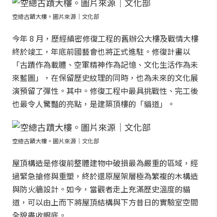
空總古蹟大樓。圖片來源｜文化部
今年 8 月，歷經縝密修復工程的舊辦公大樓及戰情大樓
終於竣工，年底前國藝會也將正式進駐。修復計畫以
「古蹟作為載體、空軍精神作為記憶、文化生活作為未
來藍圖」，在保留歷史紋理的同時，也為未來的文化展
演預留了彈性。其中。修復工程中最具挑戰性、完工後
也最令人驚豔的亮點，是建築頂樓的「貓道」。
空總古蹟大樓。圖片來源｜文化部
屋頂構造是修復前整體建物中破損最為嚴重的區域，經
過緊急搶修與重塑，終於還原屋架層極為繁複的木構造
與防火牆設計。如今，當觀者走上充滿歷史溫度的貓
道，可以由上而下將屋頂結構與下方昔日的實驗室空間
全貌盡收眼底。