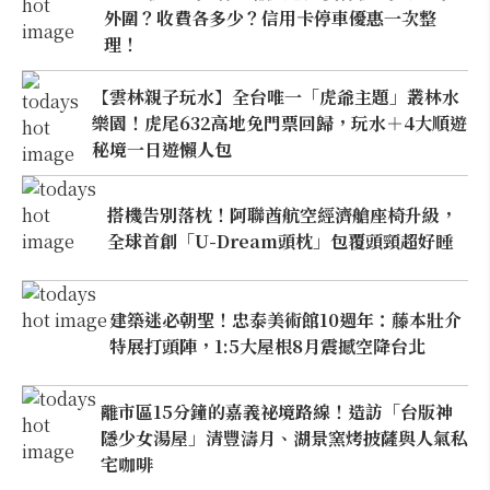
外圍？收費各多少？信用卡停車優惠一次整
理！
【雲林親子玩水】全台唯一「虎爺主題」叢林水
樂園！虎尾632高地免門票回歸，玩水＋4大順遊
秘境一日遊懶人包
搭機告別落枕！阿聯酋航空經濟艙座椅升級，
全球首創「U-Dream頭枕」包覆頭頸超好睡
建築迷必朝聖！忠泰美術館10週年：藤本壯介
特展打頭陣，1:5大屋根8月震撼空降台北
離市區15分鐘的嘉義祕境路線！造訪「台版神
隱少女湯屋」清豐濤月、湖景窯烤披薩與人氣私
宅咖啡