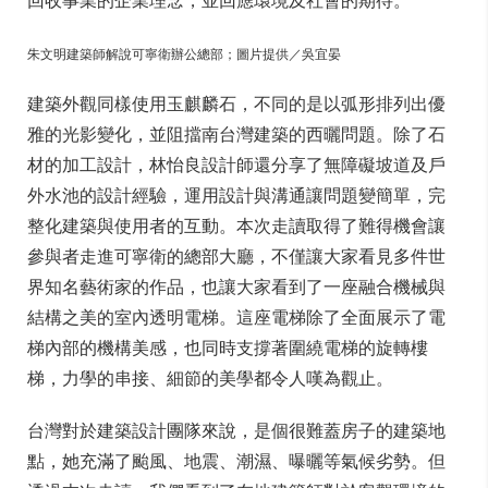
回收事業的企業理念，並回應環境及社會的期待。
朱文明建築師解說可寧衛辦公總部；圖片提供／吳宜晏
建築外觀同樣使用玉麒麟石，不同的是以弧形排列出優
雅的光影變化，並阻擋南台灣建築的西曬問題。除了石
材的加工設計，林怡良設計師還分享了無障礙坡道及戶
外水池的設計經驗，運用設計與溝通讓問題變簡單，完
整化建築與使用者的互動。本次走讀取得了難得機會讓
參與者走進可寧衛的總部大廳，不僅讓大家看見多件世
界知名藝術家的作品，也讓大家看到了一座融合機械與
結構之美的室內透明電梯。這座電梯除了全面展示了電
梯內部的機構美感，也同時支撐著圍繞電梯的旋轉樓
梯，力學的串接、細節的美學都令人嘆為觀止。
台灣對於建築設計團隊來說，是個很難蓋房子的建築地
點，她充滿了颱風、地震、潮濕、曝曬等氣候劣勢。但