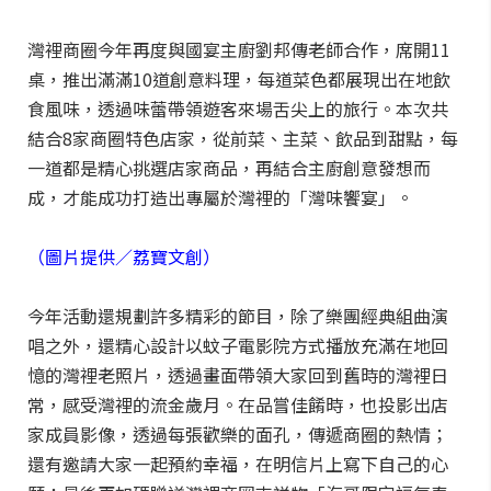
灣裡商圈今年再度與國宴主廚劉邦傳老師合作，席開11
桌，推出滿滿10道創意料理，每道菜色都展現出在地飲
食風味，透過味蕾帶領遊客來場舌尖上的旅行。本次共
結合8家商圈特色店家，從前菜、主菜、飲品到甜點，每
一道都是精心挑選店家商品，再結合主廚創意發想而
成，才能成功打造出專屬於灣裡的「灣味饗宴」。
（圖片提供／荔寶文創）
今年活動還規劃許多精彩的節目，除了樂團經典組曲演
唱之外，還精心設計以蚊子電影院方式播放充滿在地回
憶的灣裡老照片，透過畫面帶領大家回到舊時的灣裡日
常，感受灣裡的流金歲月。在品嘗佳餚時，也投影出店
家成員影像，透過每張歡樂的面孔，傳遞商圈的熱情；
還有邀請大家一起預約幸福，在明信片上寫下自己的心