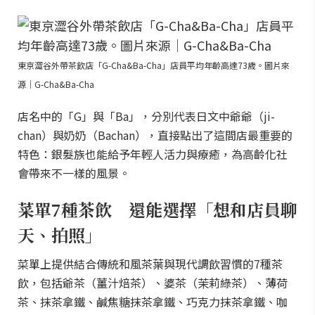
東京澀谷外帶茶飲店「G-Cha&Ba-Cha」店員平均年齡高達73歲。圖片來
源｜G-Cha&Ba-Cha
店名中的「G」與「Ba」，分別代表日文中爺爺（ji-
chan）與奶奶（Bachan），直接點出了這間店最重要的
特色：銀髮族也能給予年輕人活力與療癒，為高齡化社
會帶來不一樣的風景。
菜單7種茶飲 還能選擇「想和店員聊
天、拍照」
菜單上提供結合傳統和風茶葉與現代調飲習慣的7種茶
飲，包括爺茶（薑汁焙茶）、婆茶（茉莉綠茶）、薄荷
茶、抹茶拿鐵、鹹焦糖抹茶拿鐵、巧克力抹茶拿鐵、咖