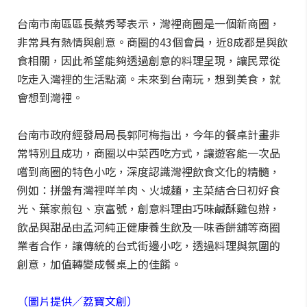
台南市南區區長蔡秀琴表示，灣裡商圈是一個新商圈，
非常具有熱情與創意。商圈的43個會員，近8成都是與飲
食相關，因此希望能夠透過創意的料理呈現，讓民眾從
吃走入灣裡的生活點滴。未來到台南玩，想到美食，就
會想到灣裡。
台南市政府經發局局長郭阿梅指出，今年的餐桌計畫非
常特別且成功，商圈以中菜西吃方式，讓遊客能一次品
嚐到商圈的特色小吃，深度認識灣裡飲食文化的精髓，
例如：拼盤有灣裡咩羊肉、火城麵，主菜結合日初好食
光、葉家煎包、京富號，創意料理由巧味鹹酥雞包辦，
飲品與甜品由孟河純正健康養生飲及一味香餅舖等商圈
業者合作，讓傳統的台式街邊小吃，透過料理與氛圍的
創意，加值轉變成餐桌上的佳餚。
（圖片提供／荔寶文創）