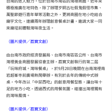
台南的迷人魅力。位於台南市南區的灣裡商圈，近年來
積極推廣在地特色，除了辦理歹銅古社假鬼假怪市集、
萬聖節遊行嘉年華等活動之外，更將商圈在地小吃結合
廟宇文化，連續兩年辦理創意餐桌計畫，邀請大家一同
來廟埕前體驗灣味夜生活。
（圖片提供／荔寶文創）
由台南市政府經濟發展局、台南市南區區公所、台南市
灣裡黃金商圈發展協會主辦，荔寶文創執行的第二屆
「玩味府城。灣味餐桌」，於9月28日晚間在台南灣裡南
岩超峯寺前廣場熱鬧舉辦。有別於去年的傳統中式辦
桌，今年改以「中菜西吃」的創意用餐型態，讓台味十
足的地方小吃，透過西式的用餐氛圍，碰撞出灣裡獨有
的灣味風情。
（圖片提供／荔寶文創）