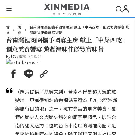
搜尋
首
美
台南灣裡商圈攜手國宴主廚 獻上「中菜西吃」創意美食饗宴 驚
>
>
頁
食
豔灣味佳餚豐富味蕾
台南灣裡商圈攜手國宴主廚 獻上「中菜西吃」
創意美食饗宴 驚豔灣味佳餚豐富味蕾
By
欣台灣
2019/10/01
（圖片提供／荔寶文創）台南不僅是超人氣的旅
遊地，更獲得知名旅遊網站票選為「2018亞洲新
興旅行目的地」之一，擁有豐富的地方美食、獨
特的歷史人文與歷史悠久的廟宇等特色，展現台
南的迷人魅力。位於台南市南區的灣裡商圈，近
年來積極推廣在地特色，除了辦理歹銅古社假鬼