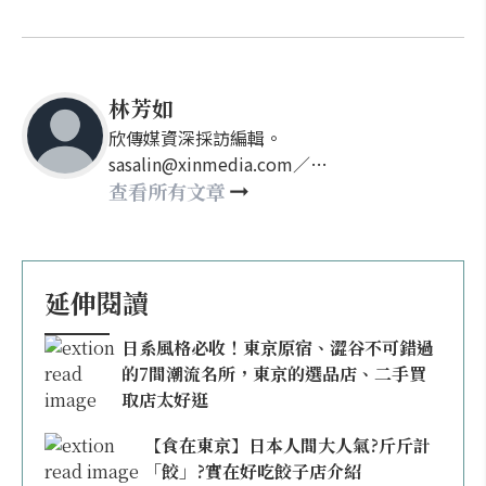
林芳如
欣傳媒資深採訪編輯。
sasalin@xinmedia.com／
happy21917@gmail.com
查看所有文章
延伸閱讀
日系風格必收！東京原宿、澀谷不可錯過
的7間潮流名所，東京的選品店、二手買
取店太好逛
【食在東京】日本人間大人氣?斤斤計
「餃」?實在好吃餃子店介紹