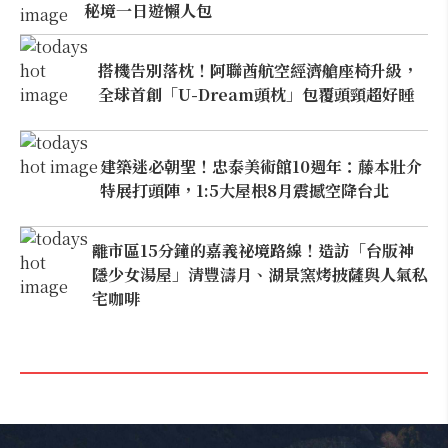
秘境一日遊懶人包
搭機告別落枕！阿聯酋航空經濟艙座椅升級，
全球首創「U-Dream頭枕」包覆頭頸超好睡
建築迷必朝聖！忠泰美術館10週年：藤本壯介
特展打頭陣，1:5大屋根8月震撼空降台北
離市區15分鐘的嘉義祕境路線！造訪「台版神
隱少女湯屋」清豐濤月、湖景窯烤披薩與人氣私
宅咖啡