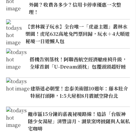
外圍？收費各多少？信用卡停車優惠一次整
理！
【雲林親子玩水】全台唯一「虎爺主題」叢林水
樂園！虎尾632高地免門票回歸，玩水＋4大順遊
秘境一日遊懶人包
搭機告別落枕！阿聯酋航空經濟艙座椅升級，
全球首創「U-Dream頭枕」包覆頭頸超好睡
建築迷必朝聖！忠泰美術館10週年：藤本壯介
特展打頭陣，1:5大屋根8月震撼空降台北
離市區15分鐘的嘉義祕境路線！造訪「台版神
隱少女湯屋」清豐濤月、湖景窯烤披薩與人氣私
宅咖啡