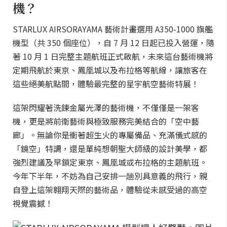
機？
STARLUX AIRSORAYAMA 藝術計畫選用 A350-1000 旗艦
機型（共 350 個座位），自 7 月 12 日起已投入營運，隨
著 10 月 1 日完整主題航班正式啟航，未來這台藝術機將
定期飛航於東京、鳳凰城以及布拉格等航線，讓旅客在
這些絕美航點間，體驗最完整的星宇航空藝術特展！
這架閃耀著洗鍊金屬光澤的藝術機，不僅僅是一架客
機，更是將前衛藝術與極致服務完美結合的「空中藝
廊」。無論你是衝著超生火的專屬備品、充滿儀式感的
「鏡空」特調，還是單純想朝聖大師級的設計美學，都
強烈建議及早鎖定東京、鳳凰城或布拉格的主題航班。
今年下半年，不妨為自己安排一趟別具意義的飛行，親
自登上這架翱翔天際的藝術品，體驗從未感受過的高空
視覺震撼！