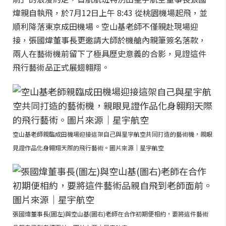
煒親自執飛，於7月12日上午 8:43 從桃園機場起飛，並
順利降落東京成田機場。空山基老師不僅親赴現場迎
接，張國煒董事長更邀請大師於機艙內親筆簽名落款，
兩人在藝術機前留下了極具歷史意義的合影，見證這件
飛行藝術品正式展翅翱翔。
空山基老師親臨成田機場迎接這架自己與星宇航空共同打造的藝術機，親眼
見證作品化身翱翔天際的飛行藝術。圖片來源｜星宇航空
張國煒董事長(圖左)與空山基(圖右)老師在合作初期便相約，要將這件藝術