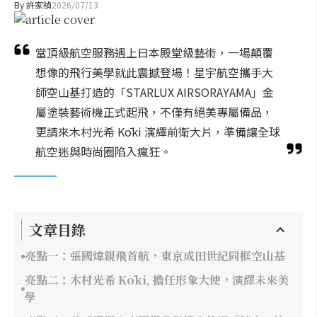
By
許家禎
2026/07/13
當頂級航空服務遇上日本殿堂級藝術，一場顛覆
想像的飛行美學就此震撼登場！星宇航空攜手大
師空山基打造的「STARLUX AIRSORAYAMA」金
屬塗裝藝術機正式起飛，不僅有絕美專屬備品，
更請來木村光希 Kōki 演繹前衛大片，準備讓全球
航空迷與時尚圈陷入瘋狂。
文章目錄
亮點一：張國煒親飛首航，東京成田世紀同框空山基
亮點二：木村光希 Kōki, 擔任形象大使，演繹未來美
學