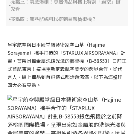
亮點三：美感爆棚！專屬備品與機上特調「鏡空」搶
先看
亮點四：哪些航線可以搭到這架藝術機？
星宇航空與日本殿堂級藝術家空山基（Hajime
Sorayama）攜手打造的「STARLUX AIRSORAYAMA」計
畫，首架具備金屬洗鍊光澤的藝術機（B-58553）日前正
式首航東京！這場重新定義航空美學的跨界合作，從代
言人、機上備品到首飛儀式都話題滿滿，以下為您整理
四大必看亮點。