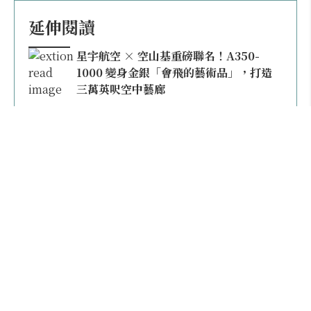
延伸閱讀
星宇航空 × 空山基重磅聯名！A350-
1000 變身金銀「會飛的藝術品」，打造
三萬英呎空中藝廊
星宇航空×空山基｜地表最大空中藝術品！
Pantone反覆校對逾10次研發專屬色，機
身折射「液態金屬」流動光澤
星宇航空K董張國煒親駕「空山銀」抵台！
實機光是塗裝與調色就花了8個月，同款限
量模型上架即秒殺