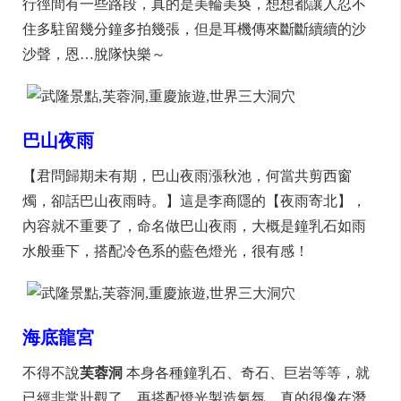
行徑間有一些路段，真的是美輪美奐，想想都讓人忍不
住多駐留幾分鐘多拍幾張，但是耳機傳來斷斷續續的沙
沙聲，恩…脫隊快樂～
巴山夜雨
【君問歸期未有期，巴山夜雨漲秋池，何當共剪西窗
燭，卻話巴山夜雨時。】這是李商隱的【夜雨寄北】，
內容就不重要了，命名做巴山夜雨，大概是鐘乳石如雨
水般垂下，搭配冷色系的藍色燈光，很有感！
海底龍宮
不得不說
芙蓉洞
本身各種鐘乳石、奇石、巨岩等等，就
已經非常壯觀了，再搭配燈光製造氣氛，真的很像在潛