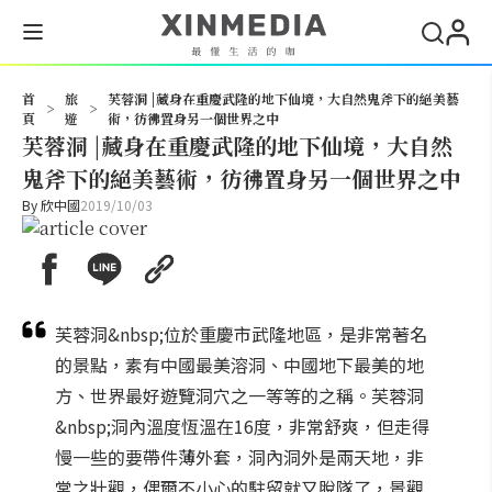
搜尋
首
旅
芙蓉洞 |藏身在重慶武隆的地下仙境，大自然鬼斧下的絕美藝
>
>
頁
遊
術，彷彿置身另一個世界之中
芙蓉洞 |藏身在重慶武隆的地下仙境，大自然
鬼斧下的絕美藝術，彷彿置身另一個世界之中
By
欣中國
2019/10/03
芙蓉洞&nbsp;位於重慶市武隆地區，是非常著名
的景點，素有中國最美溶洞、中國地下最美的地
方、世界最好遊覽洞穴之一等等的之稱。芙蓉洞
&nbsp;洞內溫度恆溫在16度，非常舒爽，但走得
慢一些的要帶件薄外套，洞內洞外是兩天地，非
常之壯觀，偶爾不小心的駐留就又脫隊了，景觀