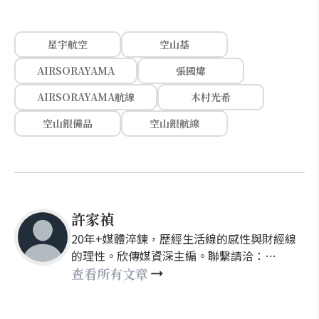
星宇航空
空山基
AIRSORAYAMA
張國煒
AIRSORAYAMA航線
木村光希
空山銀備品
空山銀航線
許家禎
20年+媒體淬鍊，歷經生活線的感性與財經線
的理性。欣傳媒資深主編。聯繫請洽：
nellyhsu@xinmedia.com
查看所有文章