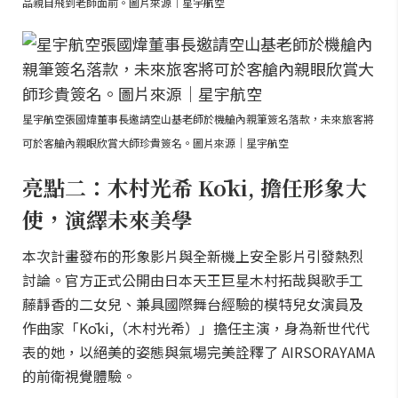
品親自飛到老師面前。圖片來源｜星宇航空
星宇航空張國煒董事長邀請空山基老師於機艙內親筆簽名落款，未來旅客將
可於客艙內親眼欣賞大師珍貴簽名。圖片來源｜星宇航空
亮點二：木村光希 Kōki, 擔任形象大
使，演繹未來美學
本次計畫發布的形象影片與全新機上安全影片引發熱烈
討論。官方正式公開由日本天王巨星木村拓哉與歌手工
藤靜香的二女兒、兼具國際舞台經驗的模特兒女演員及
作曲家「Kōki,（木村光希）」擔任主演，身為新世代代
表的她，以絕美的姿態與氣場完美詮釋了 AIRSORAYAMA
的前衛視覺體驗。