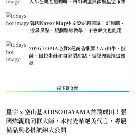
人都在瘋老屋咖啡、科幻碉堡與微醺星空市集
韓國Naver Map中文設定超簡單！訂餐廳、
搜尋景點、規劃路線教學，不會韓文也能用
2026 LOPIA必買8種商品推薦！A5和牛、披
薩、提拉米蘇和自家製甜點，總經理親推這幾
款
接下篇文章
星宇 x 空山基AIRSORAYAMA首飛成田！張
國煒親飛同框大師，木村光希絕美代言，專屬
備品與必搭航線大公開