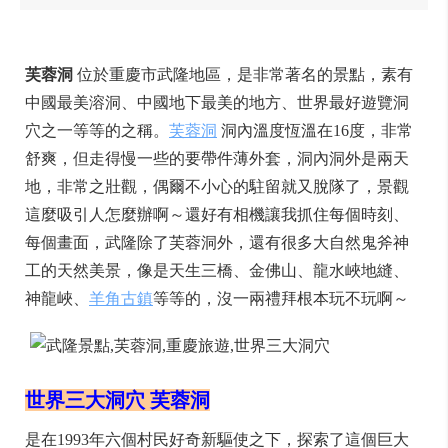
芙蓉洞
位於重慶市武隆地區，是非常著名的景點，素有
中國最美溶洞、中國地下最美的地方、世界最好遊覽洞
穴之一等等的之稱。
芙蓉洞
洞內溫度恆溫在16度，非常
舒爽，但走得慢一些的要帶件薄外套，洞內洞外是兩天
地，非常之壯觀，偶爾不小心的駐留就又脫隊了，景觀
這麼吸引人怎麼辦啊～還好有相機讓我抓住每個時刻、
每個畫面，武隆除了芙蓉洞外，還有很多大自然鬼斧神
工的天然美景，像是天生三橋、金佛山、龍水峽地縫、
神龍峽、
羊角古鎮
等等的，沒一兩禮拜根本玩不玩啊～
世界三大洞穴 芙蓉洞
是在1993年六個村民好奇新驅使之下，探索了這個巨大