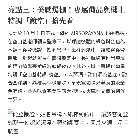
亮點三：美感爆棚！專屬備品與機上
特調「鏡空」搶先看
預計於 10 月 1 日正式上線的 AIRSORAYAMA 主題備品，
在空山基老師親自監修下，以呼應機體的銀色與金色為
基調。從登機證、姓名吊牌、紙杯到紙巾，讓旅客從登
機那一刻起就沉浸在藝術饗宴中；長程航線更推出專屬
的經濟艙與豪華經濟艙過夜包。此外，機上還提供專屬
特調「空山基特調-鏡空」，以琴酒、甜白酒為基底，融
合西洋梨、荔枝與檸檬風味，呈現宛如陽光灑落的淡金
色酒體，透過味覺完美呼應大師科技與感性交織的創作
世界。