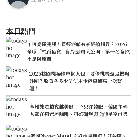
本日熱門
不再委屈雙腿！買經濟艙有豪經艙錯覺？2026
全球「椅距最寬」航空公司大公開，第一名竟然
不是阿聯酋
2026桃園機場停車懶人包／要停桃機還是機場
外圍？收費各多少？信用卡停車優惠一次整
理！
全州旅遊越夜越美麗！不只穿韓服，韓國年輕
人都在瘋老屋咖啡、科幻碉堡與微醺星空市集
韓國Naver Map中文設定超簡單！訂餐廳、