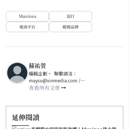
Musinsa
流行
電商平台
韓國品牌
蘇祐萱
編輯企劃。 聯繫請洽：
maysu@xinmedia.com /
may860527@gmail.com
查看所有文章
延伸閱讀