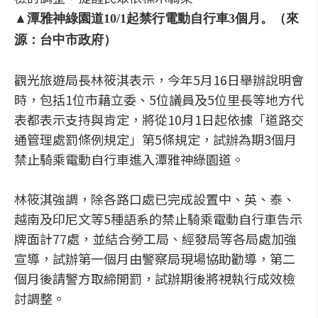
▲潭雅神綠園道10/1起禁行電動自行車3個月。（來
源：台中市政府）
觀光旅遊局長林筱淇表示，今年5月16日舉辦說明會
時，包括1位市藉立委、5位議員及5位里長等地方代
表都表示支持與肯定，將從10月1日起依據「道路交
通管理處罰條例規定」第5條規定，試辦為期3個月
禁止騎乘電動自行車進入潭雅神綠園道。
林筱淇強調，除各路口處已完成設置中、英、泰、
越南及印尼文等5種語系的禁止騎乘電動自行車告示
牌面計77處，並結合勞工局、經發局等各局處加強
宣導，試辦第一個月由警察局現場協助勸導，第二
個月後請警方取締開罰，試辦期後將視執行成效檢
討調整。