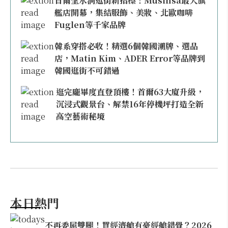
首爾聖水洞逛街新指標！Musinsa最大旗
艦店開幕，集結服飾、美妝、北歐咖啡
Fuglen等千家品牌
韓系穿搭必收！精選6個韓國潮牌、選品
店，Matin Kim、ADER Error等品牌到
韓國逛街不可錯過
逛完龐畢度直登頂樓！首爾63大廈升級，
沉浸式觀景台、解禁16年停機坪打造全新
高空藝術秘境
本日熱門
不再委屈雙腿！買經濟艙有豪經艙錯覺？2026