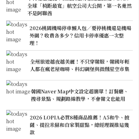
全球「椅距最寬」航空公司大公開，第一名竟然
不是阿聯酋
2026桃園機場停車懶人包／要停桃機還是機場
外圍？收費各多少？信用卡停車優惠一次整
理！
全州旅遊越夜越美麗！不只穿韓服，韓國年輕
人都在瘋老屋咖啡、科幻碉堡與微醺星空市集
韓國Naver Map中文設定超簡單！訂餐廳、
搜尋景點、規劃路線教學，不會韓文也能用
2026 LOPIA必買8種商品推薦！A5和牛、披
薩、提拉米蘇和自家製甜點，總經理親推這幾
款