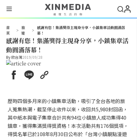
搜尋
首
旅
感謝有您！集滿獎得主現身分享，小鎮集章活動圓滿落
>
>
頁
遊
幕！
感謝有您！集滿獎得主現身分享，小鎮集章活
動圓滿落幕！
By
欣台灣
2019/09/28
歷時四個多月來的小鎮集章活動，吸引了全台各地的旅
人蒐集熱潮，截至停止收件以來，收回共5,980封回函，
其中紙本與電子集章合計共有94位小鎮旅人成功集得40
鎮章，獲得集滿獎得獎資格！本次活動共有176個獎項，
得獎名單已於108年8月30日公布於「台灣小鎮靚點漫遊