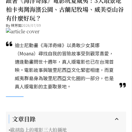
跟著《海洋奇緣》電影玩夏威夷！3大取景地
柏卡夷灣海濱公園、古蘭尼牧場、威美亞山谷
有什麼好玩？
By
林芳如
2026/07/09
迪士尼動畫《海洋奇緣》以勇敢少女莫娜
（Moana）尋找自我的冒險故事受到觀眾喜愛，
適逢動畫問世十週年，真人版電影也已在台灣首
映。電影故事與玻里尼西亞文化緊密相連，而夏
威夷群島身為玻里尼西亞文化圈的一部分，也是
真人版電影的主要取景地。
文章目錄
歐胡島上的電影三大拍攝地