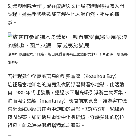
划槳與團隊合作；或在飯店與文化場館體驗呼拉舞入門
課程，透過手勢與歌謠了解在地人對自然、祖先的情
感。
旅客可參加獨木舟體驗，親自感受莫娜乘風破浪的樂趣。圖片來源｜夏威夷
旅遊局
若行程延伸至夏威夷島的凱奧霍灣（Keauhou Bay），
這裡是當地知名的魔鬼魚夜間浮潛與潛水地點；此活動
自 1980 年代起發展，透過水下燈光吸引浮游生物聚集，
進而吸引蝠鱝（manta ray）夜間前來覓食，讓遊客有機
會近距離觀察其在海中游動的身影。旅客安排一趟蝠鱝
夜間觀察，如同遇見電影中化身蝠鱝、守護莫娜的塔拉
祖母，能為海島假期增添難忘體驗。