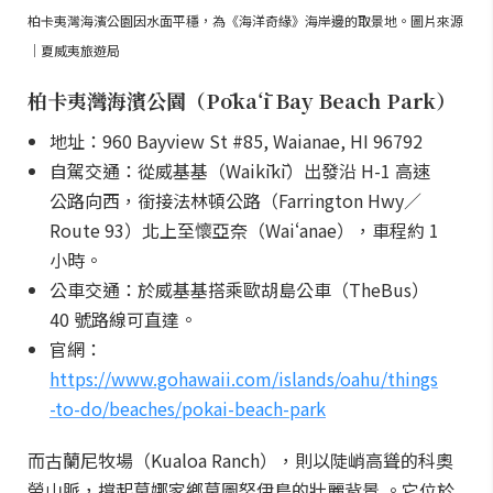
柏卡夷灣海濱公園因水面平穩，為《海洋奇緣》海岸邊的取景地。圖片來源
｜夏威夷旅遊局
柏卡夷灣海濱公園（Pōkaʻī Bay Beach Park）
地址：960 Bayview St #85, Waianae, HI 96792
自駕交通：從威基基（Waikīkī）出發沿 H-1 高速
公路向西，銜接法林頓公路（Farrington Hwy／
Route 93）北上至懷亞奈（Waiʻanae），車程約 1
小時。
公車交通：於威基基搭乘歐胡島公車（TheBus）
40 號路線可直達。
官網：
https://www.gohawaii.com/islands/oahu/things
-to-do/beaches/pokai-beach-park
而古蘭尼牧場（Kualoa Ranch），則以陡峭高聳的科奧
勞山脈，撐起莫娜家鄉莫圖努伊島的壯麗背景 。它位於