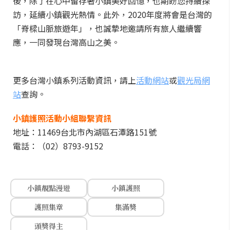
後，除了在心中留存著小鎮美好回憶，也期盼您持續探
訪，延續小鎮觀光熱情。此外，2020年度將會是台灣的
「脊樑山脈旅遊年」，也誠摯地邀請所有旅人繼續響
應，一同發現台灣高山之美。
更多台灣小鎮系列活動資訊，請上
活動網站
或
觀光局網
站
查詢。
小鎮護照活動小組聯繫資訊
地址：11469台北市內湖區石潭路151號
電話：（02）8793-9152
小鎮靚點漫遊
小鎮護照
護照集章
集滿獎
頭獎得主