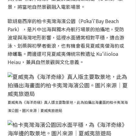
景，將當地自然景觀融入電影場景。
歐胡島西岸的柏卡夷灣海濱公園（Pōkaʻī Bay Beach
Park），是片中出海與獨木舟航行場景的拍攝地，受防
波堤與海灣地形影響，這裡水面通常相對平穩，適合游
泳、划槳與初學者衝浪，也有機會看見夏威夷僧海豹或
綠蠵龜。周邊還可見夏威夷傳統宗教遺址 Kuʻilioloa
Heiau，兼具自然景觀與文化意義。
夏威夷為《海洋奇緣》真人版主要取景地，此為拍攝出海畫面的柏卡夷灣海
濱公園。圖片來源｜夏威夷旅遊局