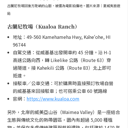
古蘭尼牧場因後方陡峭的山脈，被選為電影拍攝地。圖片來源｜夏威夷旅遊
局
古蘭尼牧場（Kualoa Ranch）
地址：49-560 Kamehameha Hwy, Kāneʻohe, HI
96744
自駕交通：從威基基出發開車約 45 分鐘。沿 H-1
高速公路向西，轉 Likelike 公路（Route 63）穿
過隧道，接 Kahekili 公路（Route 83）北上即可
抵達。
接駁車／公車交通：可於購票時直接預訂牧場自營
的威基基來回接駁車；也可搭乘公車 60 號路線
官網：
https://www.kualoa.com
另外，北岸的威美亞山谷（Waimea Valley）是一座結合
生態與傳統文化的熱帶園區，園內有超過 5,000 種植
物，並保存多處傳統建築與祭祀遺跡，包括建於 1470 年