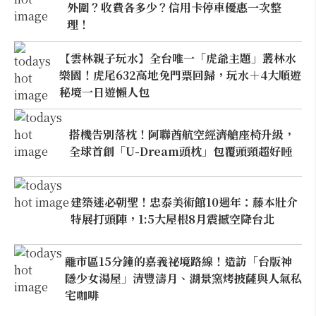
外圍？收費各多少？信用卡停車優惠一次整
理！
【雲林親子玩水】全台唯一「虎爺主題」叢林水
樂園！虎尾632高地免門票回歸，玩水＋4大順遊
秘境一日遊懶人包
搭機告別落枕！阿聯酋航空經濟艙座椅升級，
全球首創「U-Dream頭枕」包覆頭頸超好睡
建築迷必朝聖！忠泰美術館10週年：藤本壯介
特展打頭陣，1:5大屋根8月震撼空降台北
離市區15分鐘的嘉義祕境路線！造訪「台版神
隱少女湯屋」清豐濤月、湖景窯烤披薩與人氣私
宅咖啡