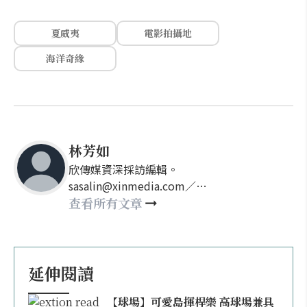
夏威夷
電影拍攝地
海洋奇緣
林芳如
欣傳媒資深採訪編輯。
sasalin@xinmedia.com／
happy21917@gmail.com
查看所有文章
延伸閱讀
【球場】可愛島揮桿樂 高球場兼具