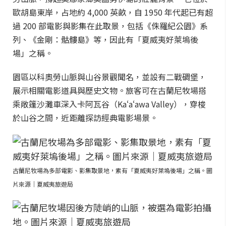
歐胡島東岸，占地約 4,000 英畝，自 1950 年代起已有超
過 200 部電影與影集在此取景，包括《侏羅紀公園》系
列、《金剛：骷髏島》等，因此有「夏威夷好萊塢後
場」之稱。
園區以科奧勞山脈與山谷景觀聞名，並設有二戰碉堡，
展示相關電影道具與歷史文物。旅客可在古蘭尼牧場搭
乘敞篷沙灘車深入卡阿瓦谷（Kaʻaʻawa Valley），穿梭
於山谷之間，近距離探訪經典電影場景。
古蘭尼牧場為多部電影、影集取景地，素有「夏威夷好萊塢後場」之稱。圖
片來源｜夏威夷旅遊局