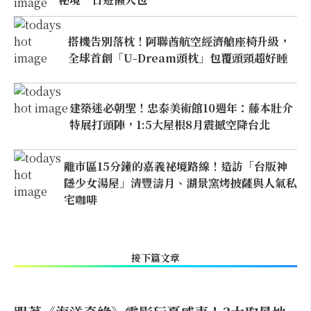
搭機告別落枕！阿聯酋航空經濟艙座椅升級，
全球首創「U-Dream頭枕」包覆頭頸超好睡
建築迷必朝聖！忠泰美術館10週年：藤本壯介
特展打頭陣，1:5大屋根8月震撼空降台北
離市區15分鐘的嘉義祕境路線！造訪「台版神
隱少女湯屋」清豐濤月、湖景窯烤披薩與人氣私
宅咖啡
接下篇文章