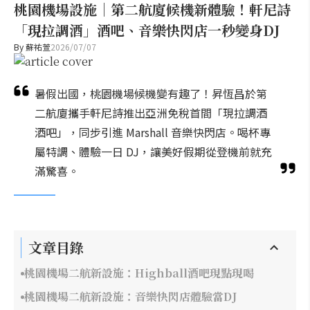
桃園機場設施｜第二航廈候機新體驗！軒尼詩
「現拉調酒」酒吧、音樂快閃店一秒變身DJ
By
蘇祐萱
2026/07/07
暑假出國，桃園機場候機變有趣了！昇恆昌於第
二航廈攜手軒尼詩推出亞洲免稅首間「現拉調酒
酒吧」，同步引進 Marshall 音樂快閃店。喝杯專
屬特調、體驗一日 DJ，讓美好假期從登機前就充
滿驚喜。
文章目錄
桃園機場二航新設施：Highball酒吧現點現喝
桃園機場二航新設施：音樂快閃店體驗當DJ