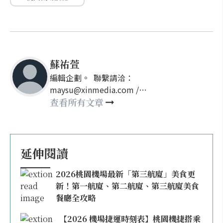
蘇祐萱
編輯企劃。 聯繫請洽：
maysu@xinmedia.com /
may860527@gmail.com
查看所有文章
延伸閱讀
2026桃園機場最新「第三航廈」美食更
新！第一航廈、第二航廈、第三航廈美食
餐廳全攻略
【2026 機場捷運時刻表】桃園機捷搭乘