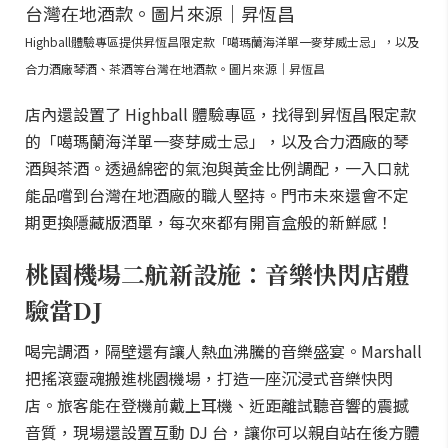
Highball體驗專區提供昇恆昌限定款「噶瑪蘭海洋單一麥芽威士忌」，以及
合力酒廠琴酒、茶酒等台灣在地酒款。圖片來源｜昇恆昌
店內還設置了 Highball 體驗專區，找得到昇恆昌限定款
的「噶瑪蘭海洋單一麥芽威士忌」，以及合力酒廠的琴
酒與茶酒。透過綿密的氣泡與黃金比例調配，一入口就
能品嚐到台灣在地酒廠的職人堅持。門市未來還會不定
期更換隱藏版酒單，每次來都有開盲盒般的新鮮感！
桃園機場二航新設施：音樂快閃店體
驗當DJ
喝完調酒，隔壁還有讓人熱血沸騰的音樂盛宴。Marshall
把搖滾靈魂搬進桃園機場，打造一座沉浸式音樂快閃
店。旅客能在登機前戴上耳機、近距離試聽音響的震撼
音質，現場還設置互動 DJ 台，讓你可以親自站在後方體