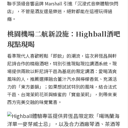
聯手頂級音響品牌 Marshall 引進「沉浸式音樂體驗快閃
店」，不管是酒友還是樂迷，絕對都能在這裡玩得過
癮。
桃園機場二航新設施：Highball酒吧
現點現喝
看準現代人喜歡輕鬆「即飲」的潮流，這次昇恆昌與軒
尼詩合作的精緻酒吧，特別引進現點現拉調酒系統。現
場提供兩款以軒尼詩干邑為基底的限定調酒：愛喝清爽
風味的人，推薦選擇融合薑汁汽水與檸檬香氣、充滿活
力的「東方姜韻」；如果想試試特別的風味，結合法式
干邑、台灣茉莉花茶與蜂蜜的「寶島茉莉」，則帶來東
西方完美交融的味覺驚喜。