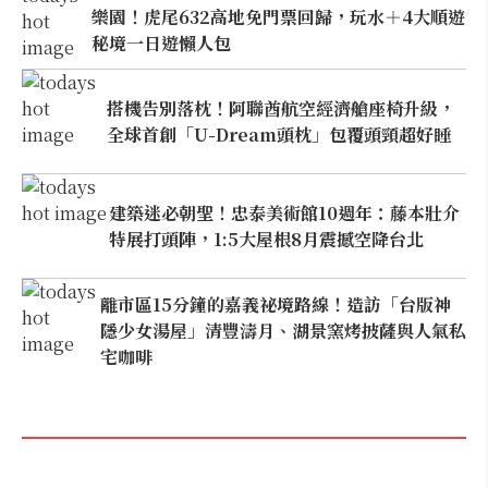
樂園！虎尾632高地免門票回歸，玩水＋4大順遊
秘境一日遊懶人包
搭機告別落枕！阿聯酋航空經濟艙座椅升級，
全球首創「U-Dream頭枕」包覆頭頸超好睡
建築迷必朝聖！忠泰美術館10週年：藤本壯介
特展打頭陣，1:5大屋根8月震撼空降台北
離市區15分鐘的嘉義祕境路線！造訪「台版神
隱少女湯屋」清豐濤月、湖景窯烤披薩與人氣私
宅咖啡