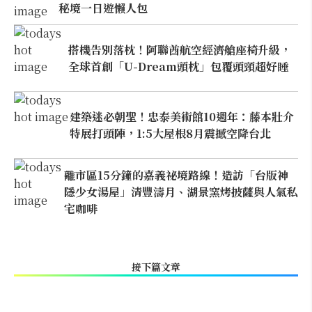
秘境一日遊懶人包
搭機告別落枕！阿聯酋航空經濟艙座椅升級，
全球首創「U-Dream頭枕」包覆頭頸超好睡
建築迷必朝聖！忠泰美術館10週年：藤本壯介
特展打頭陣，1:5大屋根8月震撼空降台北
離市區15分鐘的嘉義祕境路線！造訪「台版神
隱少女湯屋」清豐濤月、湖景窯烤披薩與人氣私
宅咖啡
接下篇文章