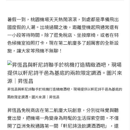
暑假一到，桃園機場天天熱鬧滾滾，到處都是準備飛出
國度假的人潮。出境過關之後，距離登機起飛通常還有
一小段等待時間，除了逛免稅店、坐按摩椅，或者在特
色候機室拍照打卡，現在第二航廈多了超厲害的全新設
施，讓大家等飛機不無聊！
昇恆昌與軒尼詩聯手於桃機打造精緻酒吧，現場提供以軒尼詩干邑為基底的
兩款限定調酒。圖片來源｜昇恆昌
昇恆昌免稅商店在第二航廈大玩創意，分別從味覺與聽
覺出發，把機場一角變身為時髦的生活探索空間。不僅
開了亞洲免稅通路第一間「軒尼詩汲飲調酒酒吧」，還