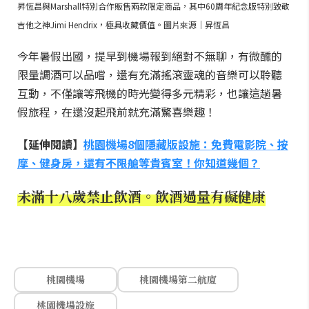
昇恆昌與Marshall特別合作販售兩款限定商品，其中60周年紀念版特別致敬
吉他之神Jimi Hendrix，極具收藏價值。圖片來源｜昇恆昌
今年暑假出國，提早到機場報到絕對不無聊，有微醺的
限量調酒可以品嚐，還有充滿搖滾靈魂的音樂可以聆聽
互動，不僅讓等飛機的時光變得多元精彩，也讓這趟暑
假旅程，在還沒起飛前就充滿驚喜樂趣！
【延伸閱讀】
桃園機場8個隱藏版設施：免費電影院、按
摩、健身房，還有不限艙等貴賓室！你知道幾個？
未滿十八歲禁止飲酒。飲酒過量有礙健康
桃園機場
桃園機場第二航廈
桃園機場設施