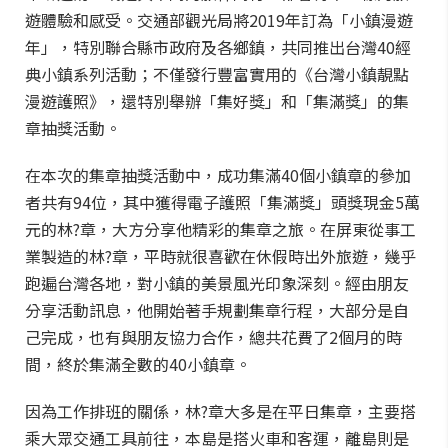
遊體驗和感受。交通部觀光局將2019年訂為「小鎮漫遊
年」，特別聯合縣市政府及各鄉鎮，共同推出台灣40經
典小鎮系列活動；不僅發行豐富實用的《台灣小鎮靚點
漫遊護照》，還特別舉辦「集好獎」和「集滿獎」的集
章抽獎活動。
在本次的集章抽獎活動中，成功集滿40個小鎮章的參加
者共有94位，其中獲得電子護照「集滿獎」頭獎現金5萬
元的林?章，大方分享他精彩的集章之旅。在屏東從事工
業製造的林?章，平時就很喜歡在休假時出外旅遊，幾乎
跑遍台灣各地，對小鎮的美景風光印象深刻。經由朋友
分享活動訊息，他開始著手規劃集章行程，大部分是自
己完成，也有與朋友協力合作，總共花費了2個月的時
間，終於集滿全數的40小鎮章。
因為工作排班的關係，林?章大多是在平日集章，主要搭
乘大眾交通工具前往，本島是搭火車和客運，離島則是