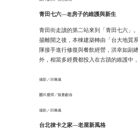
青田七六—
房子的維護與新生
老
青田街走讀的第二站來到「青田七六」
揚離開之後，本棟建築轉由「台大地質系的
隊接手進行修復與餐飲經營，洪幸如副
外，相當多經費都投入在古蹟的維護中
攝影／邱佩儀
圖片提供／拾意創合
攝影／邱佩儀
台北徠卡之家—老屋新風格