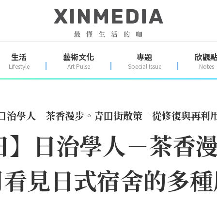
生活
藝術文化
專題
欣觀
Lifestyle
Art Pulse
Special Issue
Notes
日】日治學人－茶香漫步。青田街散策－從修復與再利
蹟日】日治學人－茶香
用看見日式宿舍的多種