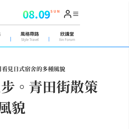
08.09
S U N
點
風格帶路
欣講堂
Style Travel
Xin Forum
用看見日式宿舍的多種風貌
漫步。青田街散策
風貌