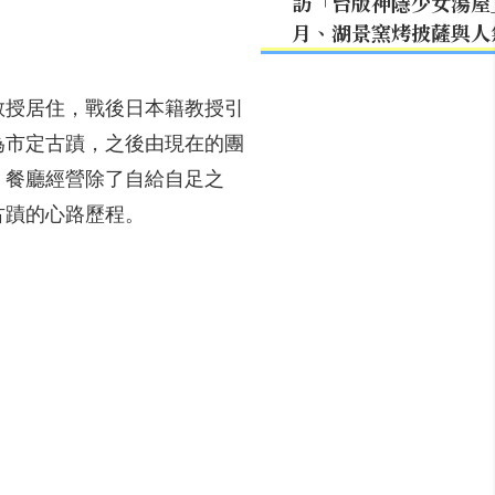
訪「台版神隱少女湯屋
月、湖景窯烤披薩與人
教授居住，戰後日本籍教授引
定為市定古蹟，之後由現在的團
，餐廳經營除了自給自足之
古蹟的心路歷程。