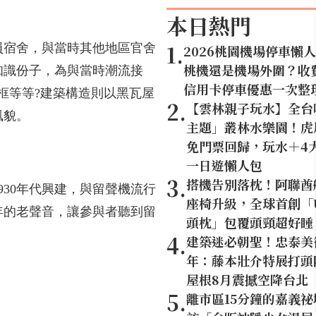
本日熱門
1
.
員宿舍，與當時其他地區官舍
2026桃園機場停車懶
桃機還是機場外圍？收
知識份子，為與當時潮流接
信用卡停車優惠一次整
窗框等等?建築構造則以黑瓦屋
2
.
【雲林親子玩水】全台
風貌。
主題」叢林水樂園！虎尾
免門票回歸，玩水＋4
一日遊懶人包
3
.
搭機告別落枕！阿聯酋
930年代興建，與留聲機流行
座椅升級，全球首創「U
年的老聲音，讓參與者聽到留
頭枕」包覆頭頸超好睡
4
.
建築迷必朝聖！忠泰美
年：藤本壯介特展打頭陣
屋根8月震撼空降台北
5
.
離市區15分鐘的嘉義