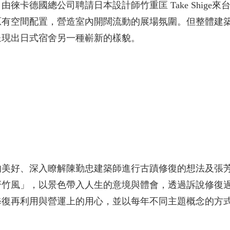
徠卡德國總公司聘請日本設計師竹重匡 Take Shige
原有空間配置，營造室內開闊流動的展場氛圍。但整體建
呈現出日式宿舍另一種嶄新的樣貌。
的美好、深入瞭解陳勤忠建築師進行古蹟修復的想法及張
齋竹風」，以景色帶入人生的意境與體會，透過訴說修復
修復再利用與營運上的用心，並以每年不同主題概念的方