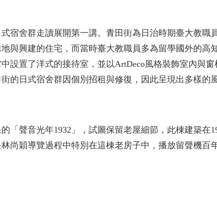
日式宿舍群走讀展開第一講。青田街為日治時期臺大教職
購地與興建的住宅，而當時臺大教職員多為留學國外的高
設置了洋式的接待室，並以ArtDeco風格裝飾室內與
田街的日式宿舍群因個別招租與修復，因此呈現出多樣的
「聲音光年1932」，試圖保留老屋細節，此棟建築在1
長林尚穎導覽過程中特別在這棟老房子中，播放留聲機百