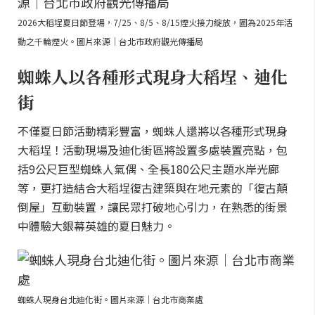
2026大稻埕夏日節登場，7/25、8/5、8/15煙火接力綻放，圖為2025年活
動之千輪煙火。圖片來源｜台北市政府觀光傳播局
蜘蛛人以各種形式現身大稻埕、迪化
街
不僅夏日節活動精彩豐富，蜘蛛人還將以各種形式現身
大稻埕！活動現場及迪化街區將設置多處裝置亮點，包
括9公尺巨型蜘蛛人氣偶、全長180公尺主題水岸光廊
等，更打造結合大稻埕復古建築與在地元素的「復古顛
倒屋」互動裝置，讓民眾打破地心引力，在熟悉的街景
中體驗大銀幕英雄的夏日魅力。
蜘蛛人現身台北迪化街。圖片來源｜台北市商業處