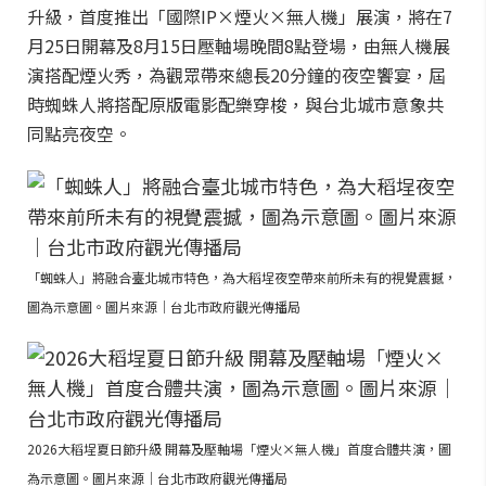
升級，首度推出「國際IP×煙火×無人機」展演，將在7
月25日開幕及8月15日壓軸場晚間8點登場，由無人機展
演搭配煙火秀，為觀眾帶來總長20分鐘的夜空饗宴，屆
時蜘蛛人將搭配原版電影配樂穿梭，與台北城市意象共
同點亮夜空。
「蜘蛛人」將融合臺北城市特色，為大稻埕夜空帶來前所未有的視覺震撼，
圖為示意圖。圖片來源｜台北市政府觀光傳播局
2026大稻埕夏日節升級 開幕及壓軸場「煙火×無人機」首度合體共演，圖
為示意圖。圖片來源｜台北市政府觀光傳播局