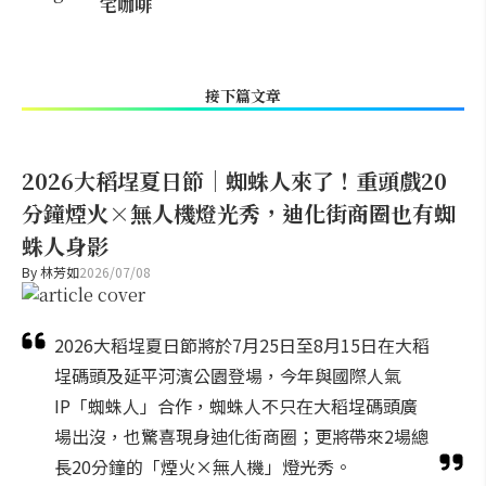
宅咖啡
接下篇文章
2026大稻埕夏日節｜蜘蛛人來了！重頭戲20
分鐘煙火×無人機燈光秀，迪化街商圈也有蜘
蛛人身影
By
林芳如
2026/07/08
2026大稻埕夏日節將於7月25日至8月15日在大稻
埕碼頭及延平河濱公園登場，今年與國際人氣
IP「蜘蛛人」合作，蜘蛛人不只在大稻埕碼頭廣
場出沒，也驚喜現身迪化街商圈；更將帶來2場總
長20分鐘的「煙火×無人機」燈光秀。