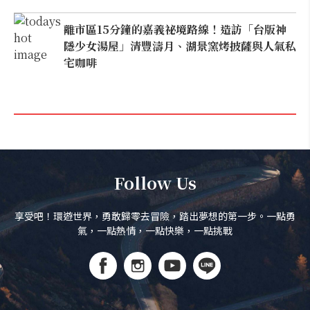
離市區15分鐘的嘉義祕境路線！造訪「台版神
隱少女湯屋」清豐濤月、湖景窯烤披薩與人氣私
宅咖啡
Follow Us
享受吧！環遊世界，勇敢歸零去冒險，踏出夢想的第一步。一點勇
氣，一點熱情，一點快樂，一點挑戰