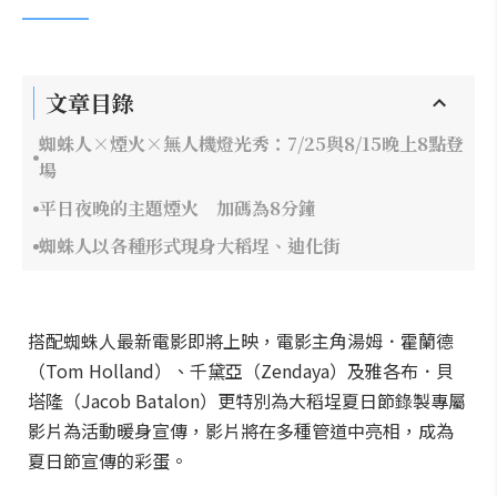
文章目錄
蜘蛛人×煙火×無人機燈光秀：7/25與8/15晚上8點登
場
平日夜晚的主題煙火 加碼為8分鐘
蜘蛛人以各種形式現身大稻埕、迪化街
搭配蜘蛛人最新電影即將上映，電影主角湯姆．霍蘭德
（Tom Holland）、千黛亞（Zendaya）及雅各布．貝
塔隆（Jacob Batalon）更特別為大稻埕夏日節錄製專屬
影片為活動暖身宣傳，影片將在多種管道中亮相，成為
夏日節宣傳的彩蛋。