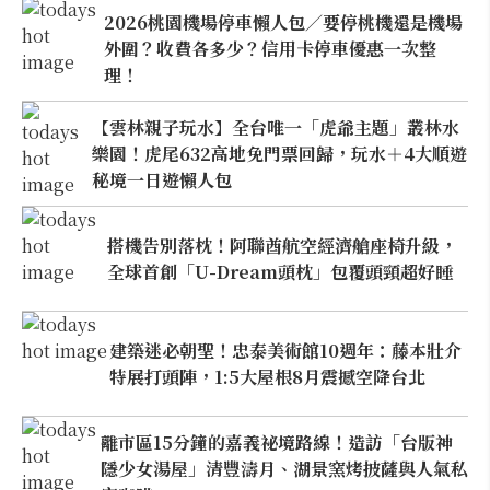
2026桃園機場停車懶人包／要停桃機還是機場
外圍？收費各多少？信用卡停車優惠一次整
理！
【雲林親子玩水】全台唯一「虎爺主題」叢林水
樂園！虎尾632高地免門票回歸，玩水＋4大順遊
秘境一日遊懶人包
搭機告別落枕！阿聯酋航空經濟艙座椅升級，
全球首創「U-Dream頭枕」包覆頭頸超好睡
建築迷必朝聖！忠泰美術館10週年：藤本壯介
特展打頭陣，1:5大屋根8月震撼空降台北
離市區15分鐘的嘉義祕境路線！造訪「台版神
隱少女湯屋」清豐濤月、湖景窯烤披薩與人氣私