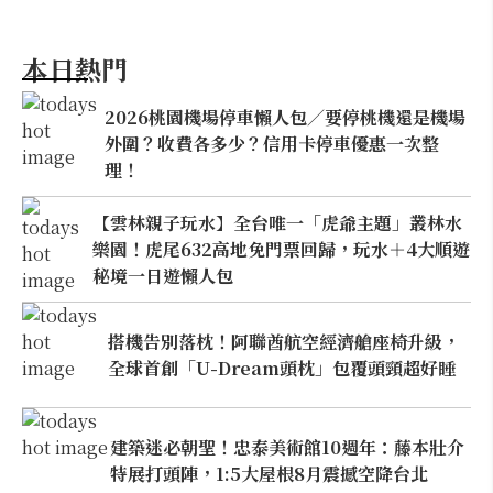
本日熱門
2026桃園機場停車懶人包／要停桃機還是機場
外圍？收費各多少？信用卡停車優惠一次整
理！
【雲林親子玩水】全台唯一「虎爺主題」叢林水
樂園！虎尾632高地免門票回歸，玩水＋4大順遊
秘境一日遊懶人包
搭機告別落枕！阿聯酋航空經濟艙座椅升級，
全球首創「U-Dream頭枕」包覆頭頸超好睡
建築迷必朝聖！忠泰美術館10週年：藤本壯介
特展打頭陣，1:5大屋根8月震撼空降台北