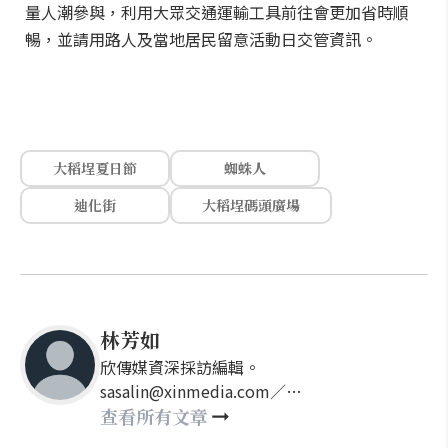
量人潮參與，利用大眾交通運輸工具前往會更加省時順
暢，並請用路人及當地居民留意活動日交管資訊。
大稻埕夏日節
蜘蛛人
迪化街
大稻埕碼頭廣場
林芳如
欣傳媒資深採訪編輯。
sasalin@xinmedia.com／
happy21917@gmail.com
查看所有文章