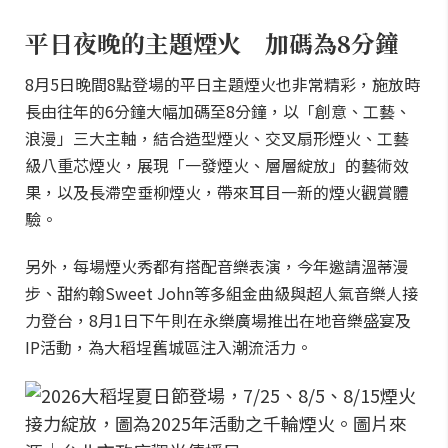
平日夜晚的主題煙火 加碼為8分鐘
8月5日晚間8點登場的平日主題煙火也非常精彩，施放時
長由往年的6分鐘大幅加碼至8分鐘，以「創意、工藝、
浪漫」三大主軸，結合造型煙火、交叉扇形煙火、工藝
級八重芯煙火，展現「一發煙火、層層綻放」的藝術效
果，以及長滯空垂柳煙火，帶來耳目一新的煙火觀賞體
驗。
另外，每場煙火秀都有搭配音樂表演，今年邀請溫蒂漫
步、甜約翰Sweet John等多組金曲級與超人氣音樂人接
力登台，8月1日下午則在永樂廣場推出在地音樂盛宴及
IP活動，為大稻埕舊城區注入潮流活力。