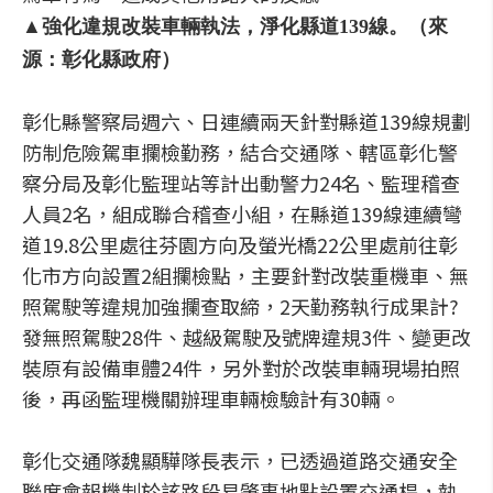
▲強化違規改裝車輛執法，淨化縣道139線。（來
源：彰化縣政府）
彰化縣警察局週六、日連續兩天針對縣道139線規劃
防制危險駕車攔檢勤務，結合交通隊、轄區彰化警
察分局及彰化監理站等計出動警力24名、監理稽查
人員2名，組成聯合稽查小組，在縣道139線連續彎
道19.8公里處往芬園方向及螢光橋22公里處前往彰
化市方向設置2組攔檢點，主要針對改裝重機車、無
照駕駛等違規加強攔查取締，2天勤務執行成果計?
發無照駕駛28件、越級駕駛及號牌違規3件、變更改
裝原有設備車體24件，另外對於改裝車輛現場拍照
後，再函監理機關辦理車輛檢驗計有30輛。
彰化交通隊魏顯驊隊長表示，已透過道路交通安全
聯席會報機制於該路段易肇事地點設置交通桿，執