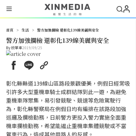
搜尋
首頁
>
生活
>
警方加強攔檢 還彰化139線美麗與安全
警方加強攔檢 還彰化139線美麗與安全
By
欣單車
2019/09/25
彰化縣縣道139線山區路段景觀優美，例假日經常吸
引許多大型重機車騎士成群結隊到此一遊，為避免
重機車隊聚集，易引發競駛、競速等危險駕駛行
為，彰化縣警察局在例假日均有編排在該路段加強
巡邏及攔檢勤務，日前警方更投入警力實施全面重
機車攔檢勤務，希望能遏止重機車集體競駛或不當
駕車行為，造成其他用路人的反感。