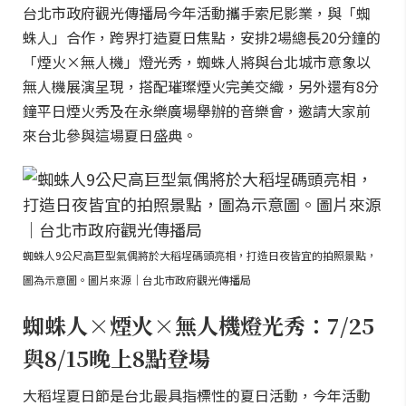
台北市政府觀光傳播局今年活動攜手索尼影業，與「蜘
蛛人」合作，跨界打造夏日焦點，安排2場總長20分鐘的
「煙火×無人機」燈光秀，蜘蛛人將與台北城市意象以
無人機展演呈現，搭配璀璨煙火完美交織，另外還有8分
鐘平日煙火秀及在永樂廣場舉辦的音樂會，邀請大家前
來台北參與這場夏日盛典。
蜘蛛人9公尺高巨型氣偶將於大稻埕碼頭亮相，打造日夜皆宜的拍照景點，
圖為示意圖。圖片來源｜台北市政府觀光傳播局
蜘蛛人×煙火×無人機燈光秀：7/25
與8/15晚上8點登場
大稻埕夏日節是台北最具指標性的夏日活動，今年活動