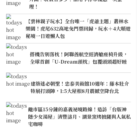
理！
【雲林親子玩水】全台唯一「虎爺主題」叢林水
樂園！虎尾632高地免門票回歸，玩水＋4大順遊
秘境一日遊懶人包
搭機告別落枕！阿聯酋航空經濟艙座椅升級，
全球首創「U-Dream頭枕」包覆頭頸超好睡
建築迷必朝聖！忠泰美術館10週年：藤本壯介
特展打頭陣，1:5大屋根8月震撼空降台北
離市區15分鐘的嘉義祕境路線！造訪「台版神
隱少女湯屋」清豐濤月、湖景窯烤披薩與人氣私
宅咖啡