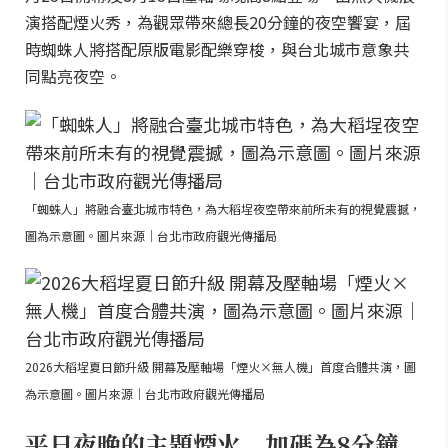
演搭配煙火秀，為觀眾帶來總長20分鐘的夜空饗宴，屆
時蜘蛛人將搭配原版電影配樂穿梭，與台北城市意象共
同點亮夜空。
「蜘蛛人」將融合臺北城市特色，為大稻埕夜空帶來前所未有的視覺震撼，
圖為示意圖。圖片來源｜台北市政府觀光傳播局
2026大稻埕夏日節升級 開幕及壓軸場「煙火×無人機」首度合體共演，圖
為示意圖。圖片來源｜台北市政府觀光傳播局
平日夜晚的主題煙火 加碼為8分鐘