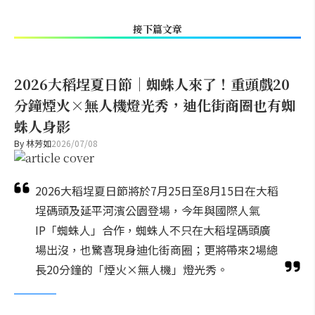
接下篇文章
2026大稻埕夏日節｜蜘蛛人來了！重頭戲20
分鐘煙火×無人機燈光秀，迪化街商圈也有蜘
蛛人身影
By
林芳如
2026/07/08
2026大稻埕夏日節將於7月25日至8月15日在大稻
埕碼頭及延平河濱公園登場，今年與國際人氣
IP「蜘蛛人」合作，蜘蛛人不只在大稻埕碼頭廣
場出沒，也驚喜現身迪化街商圈；更將帶來2場總
長20分鐘的「煙火×無人機」燈光秀。