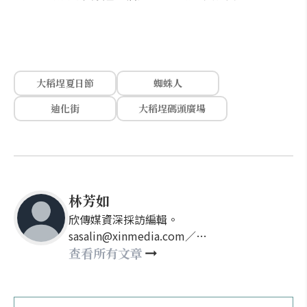
大稻埕夏日節
蜘蛛人
迪化街
大稻埕碼頭廣場
林芳如
欣傳媒資深採訪編輯。
sasalin@xinmedia.com／
happy21917@gmail.com
查看所有文章