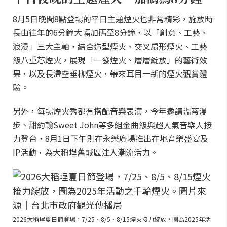
8月5日晚間8點登場的平日主題煙火也非常精彩，施放時
長由往年的6分鐘大幅加碼至8分鐘，以「創意、工藝、
浪漫」三大主軸，結合造型煙火、交叉扇形煙火、工藝
級八重芯煙火，展現「一發煙火、層層綻放」的藝術效
果，以及長滯空垂柳煙火，帶來耳目一新的煙火觀賞體
驗。
另外，每場煙火秀都有搭配音樂表演，今年邀請溫蒂漫
步、甜約翰Sweet John等多組金曲級與超人氣音樂人接
力登台，8月1日下午則在永樂廣場推出在地音樂盛宴及
IP活動，為大稻埕舊城區注入潮流活力。
2026大稻埕夏日節登場，7/25、8/5、8/15煙火接力綻放，圖為2025年活