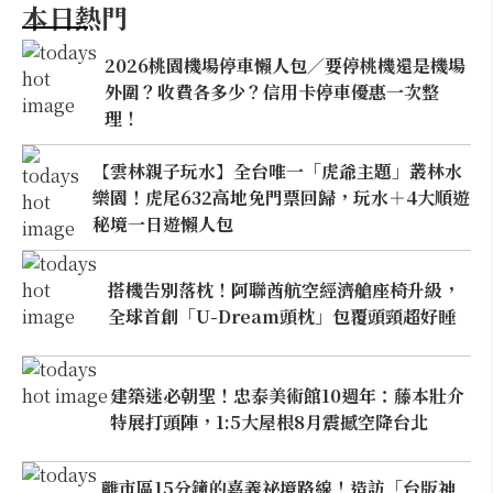
本日熱門
2026桃園機場停車懶人包／要停桃機還是機場
外圍？收費各多少？信用卡停車優惠一次整
理！
【雲林親子玩水】全台唯一「虎爺主題」叢林水
樂園！虎尾632高地免門票回歸，玩水＋4大順遊
秘境一日遊懶人包
搭機告別落枕！阿聯酋航空經濟艙座椅升級，
全球首創「U-Dream頭枕」包覆頭頸超好睡
建築迷必朝聖！忠泰美術館10週年：藤本壯介
特展打頭陣，1:5大屋根8月震撼空降台北
離市區15分鐘的嘉義祕境路線！造訪「台版神