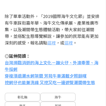
除了單車活動外，「2019國際海牛文化節」並安排
有牛車踩街嘉年華、海牛文化傳承展、產業推廣市
集，以及潮間帶生態體驗活動，帶大家前往潮間
帶，並搭配生態導覽解說，讓參加的民眾能有更加
深刻的感受，報名請點
這裡
，或
這裡
。
◎延伸閱讀：
台灣瀕臨消逝的海上文化－蹦火仔、外澳牽罟、海
牛採蚵
穿梭漲退潮水蚵架間 芳苑牛車滿載夕照餘暉
挖蚵仔也能兼洗褲 又挖又吃一邊遊覽潮間帶生態
彰化縣
海牛
報名
芳苑