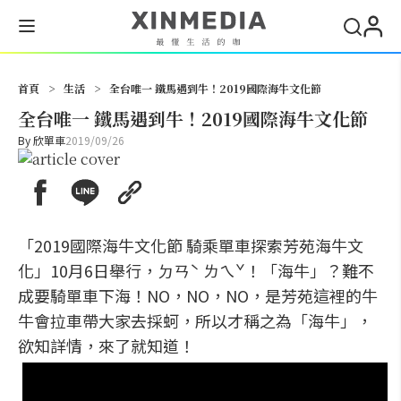
搜尋
首頁
>
生活
>
全台唯一 鐵馬遇到牛！2019國際海牛文化節
全台唯一 鐵馬遇到牛！2019國際海牛文化節
By
欣單車
2019/09/26
「2019國際海牛文化節 騎乘單車探索芳苑海牛文
化」10月6日舉行，ㄉㄢˋ ㄌㄟˇ！「海牛」？難不
成要騎單車下海！NO，NO，NO，是芳苑這裡的牛
牛會拉車帶大家去採蚵，所以才稱之為「海牛」，
欲知詳情，來了就知道！