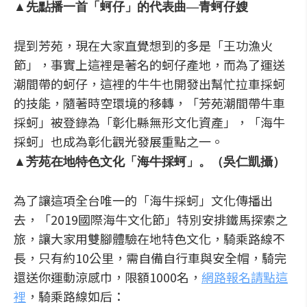
▲先點播一首「蚵仔」的代表曲—青蚵仔嫂
提到芳苑，現在大家直覺想到的多是「王功漁火
節」，事實上這裡是著名的蚵仔產地，而為了運送
潮間帶的蚵仔，這裡的牛牛也開發出幫忙拉車採蚵
的技能，隨著時空環境的移轉，「芳苑潮間帶牛車
採蚵」被登錄為「彰化縣無形文化資產」，「海牛
採蚵」也成為彰化觀光發展重點之一。
▲芳苑在地特色文化「海牛採蚵」。（吳仁凱攝）
為了讓這項全台唯一的「海牛採蚵」文化傳播出
去，「2019國際海牛文化節」特別安排鐵馬探索之
旅，讓大家用雙腳體驗在地特色文化，騎乘路線不
長，只有約10公里，需自備自行車與安全帽，騎完
還送你運動涼感巾，限額1000名，
網路報名請點這
裡
，騎乘路線如后：