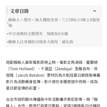
文章目錄
蜘蛛人×煙火×無人機燈光秀：7/25與8/15晚上8點登
場
平日夜晚的主題煙火 加碼為8分鐘
蜘蛛人以各種形式現身大稻埕、迪化街
搭配蜘蛛人最新電影即將上映，電影主角湯姆．霍蘭德
（Tom Holland）、千黛亞（Zendaya）及雅各布．貝
塔隆（Jacob Batalon）更特別為大稻埕夏日節錄製專屬
影片為活動暖身宣傳，影片將在多種管道中亮相，成為
夏日節宣傳的彩蛋。
台北市政府觀光傳播局今年活動攜手索尼影業，與「蜘
蛛人」合作，跨界打造夏日焦點，安排2場總長20分鐘的