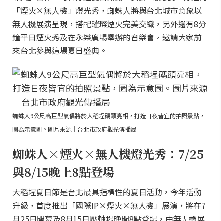
「煙火×無人機」燈光秀，蜘蛛人將與台北城市意象以
無人機展演呈現，搭配璀璨煙火完美交織，另外還有8分
鐘平日煙火秀及在永樂廣場舉辦的音樂會，邀請大家前
來台北參與這場夏日盛典。
蜘蛛人9公尺高巨型氣偶將於大稻埕碼頭亮相，打造日夜皆宜的拍照景點，
圖為示意圖。圖片來源｜台北市政府觀光傳播局
蜘蛛人×煙火×無人機燈光秀：7/25
與8/15晚上8點登場
大稻埕夏日節是台北最具指標性的夏日活動，今年活動
升級，首度推出「國際IP×煙火×無人機」展演，將在7
月25日開幕及8月15日壓軸場晚間8點登場，由無人機展