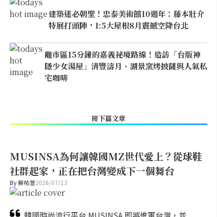
建築迷必朝聖！忠泰美術館10週年：藤本壯介
特展打頭陣，1:5大屋根8月震撼空降台北
離市區15分鐘的嘉義祕境路線！造訪「台版神
隱少女湯屋」清豐濤月、湖景窯烤披薩與人氣私
宅咖啡
接下篇文章
MUSINSA為何讓韓國MZ世代愛上？從球鞋
社群起家，正在把台灣變成下一個舞台
By
蘇祐萱
2026/07/13
韓國時尚流行平台 MUSINSA 即將進軍台灣，並