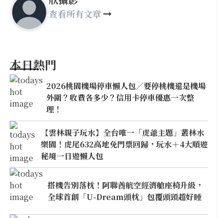
查看所有文章
本日熱門
2026桃園機場停車懶人包／要停桃機還是機場
外圍？收費各多少？信用卡停車優惠一次整
理！
【雲林親子玩水】全台唯一「虎爺主題」叢林水
樂園！虎尾632高地免門票回歸，玩水＋4大順遊
秘境一日遊懶人包
搭機告別落枕！阿聯酋航空經濟艙座椅升級，
全球首創「U-Dream頭枕」包覆頭頸超好睡