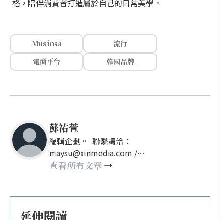
格，陪伴消費者打造屬於自己的日常美學。
Musinsa
流行
電商平台
韓國品牌
蘇祐萱
編輯企劃。 聯繫請洽：
maysu@xinmedia.com /
may860527@gmail.com
查看所有文章
延伸閱讀