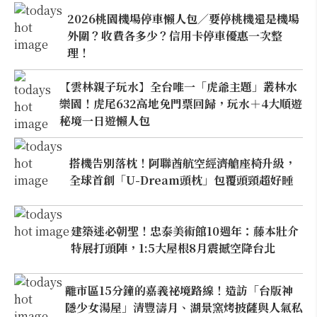
2026桃園機場停車懶人包／要停桃機還是機場
外圍？收費各多少？信用卡停車優惠一次整
理！
【雲林親子玩水】全台唯一「虎爺主題」叢林水
樂園！虎尾632高地免門票回歸，玩水＋4大順遊
秘境一日遊懶人包
搭機告別落枕！阿聯酋航空經濟艙座椅升級，
全球首創「U-Dream頭枕」包覆頭頸超好睡
建築迷必朝聖！忠泰美術館10週年：藤本壯介
特展打頭陣，1:5大屋根8月震撼空降台北
離市區15分鐘的嘉義祕境路線！造訪「台版神
隱少女湯屋」清豐濤月、湖景窯烤披薩與人氣私