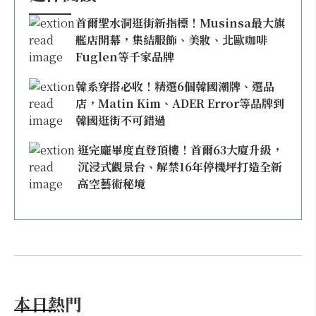
首爾聖水洞逛街新指標！Musinsa最大旗
艦店開幕，集結服飾、美妝、北歐咖啡
Fuglen等千家品牌
韓系穿搭必收！精選6個韓國潮牌、選品
店，Matin Kim、ADER Error等品牌到
韓國逛街不可錯過
逛完龐畢度直登頂樓！首爾63大廈升級，
沉浸式觀景台、解禁16年停機坪打造全新
高空藝術秘境
本日熱門