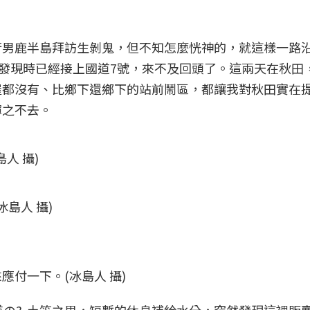
行男鹿半島拜訪生剝鬼，但不知怎麼恍神的，就這樣一路
等發現時已經接上國道7號，來不及回頭了。這兩天在秋田
屋都沒有、比鄉下還鄉下的站前鬧區，都讓我對秋田實在
揮之不去。
人 攝)
島人 攝)
付一下。(冰島人 攝)