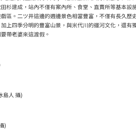
秋田杉建成，站內不僅有案內所、食堂、直賣所等基本設
遊戲區。二ツ井這邊的週邊景色相當豐富，不僅有長久歷
，加上四季分明的豐富山景，與米代川的運河文化，還有
回要帶老婆來這渡假。
)
島人 攝)
攝)