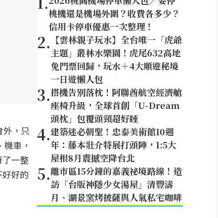
1
.
2026桃園機場停車懶人包／要停
桃機還是機場外圍？收費各多少？
信用卡停車優惠一次整理！
2
.
【雲林親子玩水】全台唯一「虎爺
主題」叢林水樂園！虎尾632高地
免門票回歸，玩水＋4大順遊秘境
一日遊懶人包
3
.
搭機告別落枕！阿聯酋航空經濟艙
座椅升級，全球首創「U-Dream
頭枕」包覆頭頸超好睡
4
.
會外，只
建築迷必朝聖！忠泰美術館10週
年：藤本壯介特展打頭陣，1:5大
、機車，
屋根8月震撼空降台北
廢了一整
5
.
離市區15分鐘的嘉義祕境路線！造
不好好的
訪「台版神隱少女湯屋」清豐濤
月、湖景窯烤披薩與人氣私宅咖啡