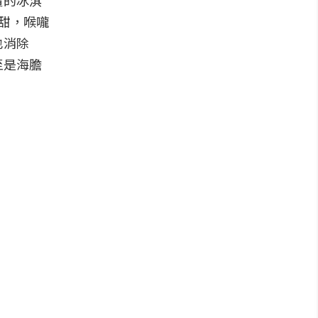
賣的冰淇
甜，喉嚨
也消除
至是海膽