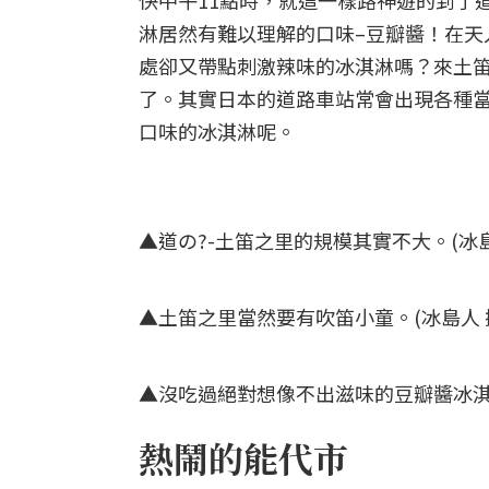
快中午11點時，就這一樣路神遊的到了
淋居然有難以理解的口味–豆瓣醬！在天
處卻又帶點刺激辣味的冰淇淋嗎？來土
了。其實日本的道路車站常會出現各種
口味的冰淇淋呢。
▲道の?-土笛之里的規模其實不大。(冰島
▲土笛之里當然要有吹笛小童。(冰島人 
▲沒吃過絕對想像不出滋味的豆瓣醬冰淇
熱鬧的能代市