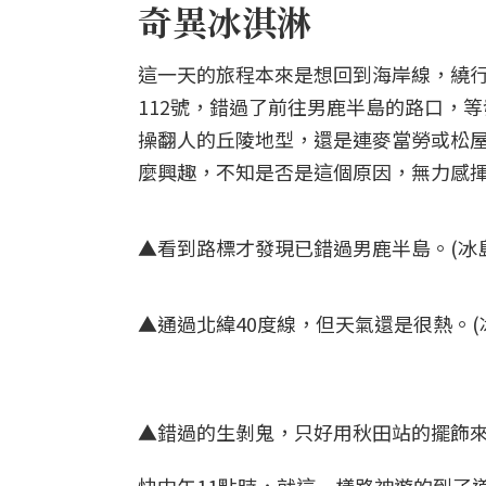
奇異冰淇淋
這一天的旅程本來是想回到海岸線，繞
112號，錯過了前往男鹿半島的路口，
操翻人的丘陵地型，還是連麥當勞或松
麼興趣，不知是否是這個原因，無力感
▲看到路標才發現已錯過男鹿半島。(冰島
▲通過北緯40度線，但天氣還是很熱。(冰
▲錯過的生剝鬼，只好用秋田站的擺飾來應