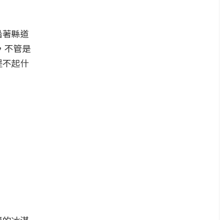
沿著縣道
，不管是
提不起什