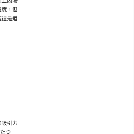
加上因陽
速度，但
這裡是道
的吸引力
ふたつ