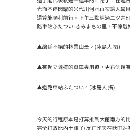
過了能代後就是一連串的山路了，在連
光而不停閃耀的米代川河水再次讓人耳
還算能順利前行。下午三點經過二ツ井
路車站ふたつい-きみまちの里，不停還
▲綿延不絕的林業山景。(冰島人 攝)
▲有獨立隧道的單車專用道，更右側還有河
▲道路車站ふたつい。(冰島人 攝)
今天的行程原本是打算推到大館南方的
完全打敗比內土雞了(反正昨天在秋田站