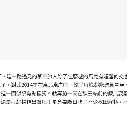
了，這一路遇見的單車旅人除了住廢墟的馬克有短暫的交
了，對比2014年在東北東岸時，幾乎每晚都能遇見單車
，這一回似乎有點孤獨。就算前一天在秋田站前的飯店耍
…還是打起精神出發吧！畢竟耍廢日吃了不少秋田好料，