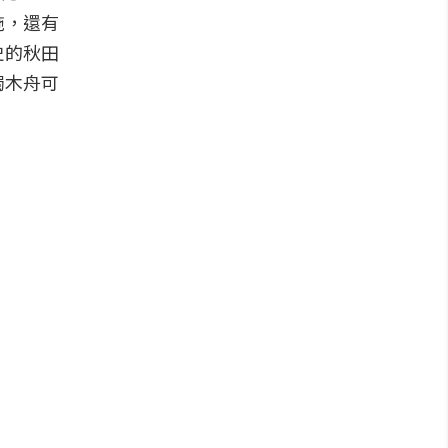
施，還有
史的秋田
獨木舟可