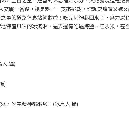
道の?-土笛之里，短暫的休息補給水分，突然發現這裡販
人交戰一番後，還是點了一支來挑戰，你想要嚐嚐又鹹又
笛之里的道路休息站就對啦！吃完精神都回來了，無力感
當地特產風味的冰淇淋，過去還有吃過海鹽、哇沙米，甚
人 攝)
攝)
淋，吃完精神都來啦！(冰島人 攝)