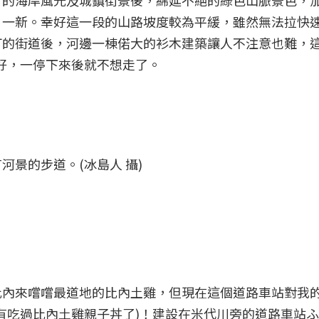
日的海岸風光及城鎮街景後，綿延不絕的綠色山脈景色，
目一新。幸好這一段的山路坡度較為平緩，雖然無法拉快
町的街道後，河邊一棟偌大的衫木建築讓人不注意也難，
好，一停下來後就不想走了。
景的步道。(冰島人 攝)
比內來嚐嚐最道地的比內土雞，但現在這個道路車站對我
有吃過比內土雞親子丼了)！建設在米代川旁的道路車站