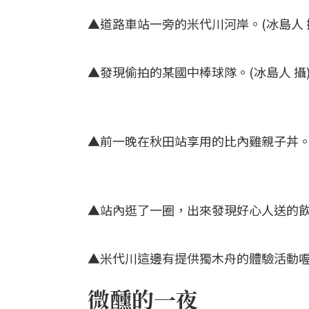
▲道路車站一旁的米代川河岸。(冰島人 
▲發現偷拍的某國中棒球隊。(冰島人 攝
▲前一晚在秋田站享用的比內雞親子丼。(
▲站內逛了一圈，出來發現好心人送的飲料
▲米代川這邊有提供獨木舟的體驗活動喔。
微醺的一夜