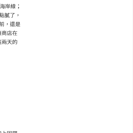
1海岸線；
點膩了，
前，還是
鎖商店在
這兩天的