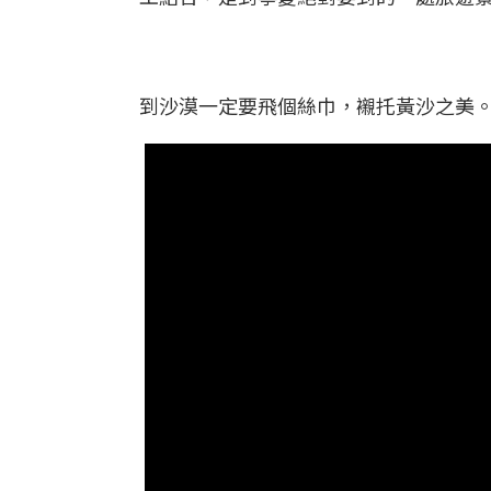
到沙漠一定要飛個絲巾，襯托黃沙之美