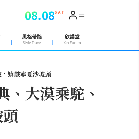
08.08
S A T
點
風格帶路
欣講堂
Style Travel
Xin Forum
旅，嬉戲寧夏沙坡頭
盛典、大漠乘駝、
坡頭