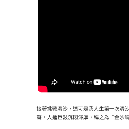
接著挑戰滑沙，這可是我人生第一次滑
聲，人鍾巨鼓沉悶渾厚，稱之為“金沙