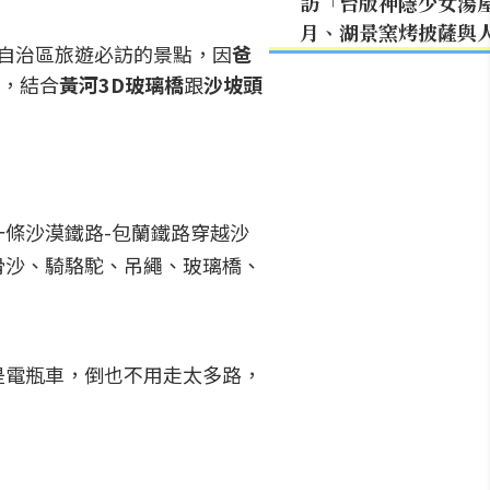
訪「台版神隱少女湯
月、湖景窯烤披薩與
自治區旅遊必訪的景點，因
爸
，結合
黃河3D玻璃橋
跟
沙坡頭
條沙漠鐵路-包蘭鐵路穿越沙
滑沙、騎駱駝、吊繩、玻璃橋、
是電瓶車，倒也不用走太多路，