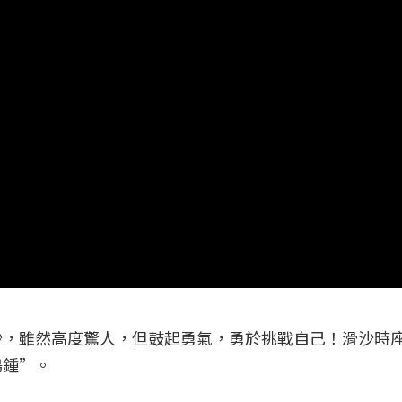
沙，雖然高度驚人，但鼓起勇氣，勇於挑戰自己！滑沙時
鳴鍾”。