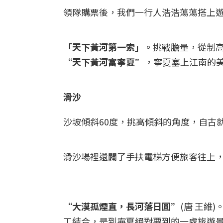
領隊購票後，我們一行人浩浩蕩蕩搭上遊
「天下黃河第一索」。
挑戰膽量，從制
“天下黃河富寧夏”
，寧夏塞上江南的
滑沙
沙坡傾斜60度，挑高傾斜的角度，自古
滑沙場裡還闢了手扶電梯方便旅客往上
“大漠孤煙直，長河落日圓”
(唐 王維
工結合，是到寧夏絕對要到的一處旅遊