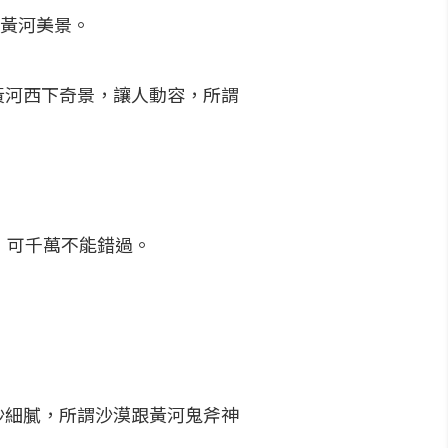
曲黃河美景。
黃河西下奇景，讓人動容，所謂
，可千萬不能錯過。
沙細膩，所謂沙漠跟黃河鬼斧神