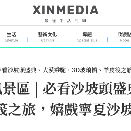
生活
藝術文化
專題
欣觀
Lifestyle
Art Pulse
Special Issue
Notes
 必看沙坡頭盛典、大漠乘駝、3D玻璃橋、羊皮筏之
景區 | 必看沙坡頭
筏之旅，嬉戲寧夏沙