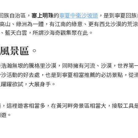
夏回族自治區，
塞上明珠
的
寧夏中衛沙坡頭
，是到寧夏回族
高山、綠洲為一體，有江南的綠意、更有西北沙漠的荒涼
、藍天白雲，所謂沙海奇觀集聚在此。
風景區。
浩瀚無垠的騰格里沙漠，同時擁有河流、沙漠，世界第一
滑沙活動的好去處，也是到寧夏相當推薦的必訪景點，從
人躍躍欲試，大展身手。
頭，這裡遊客相當多，在黃河畔旁景區相當大，接駁工具
同遊。