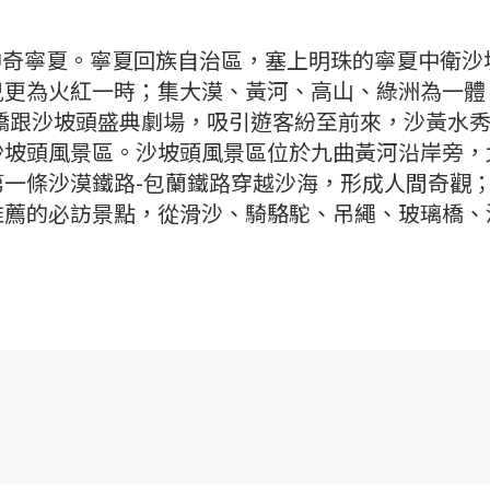
南、神奇寧夏。寧夏回族自治區，塞上明珠的寧夏中衛
兒更為火紅一時；集大漠、黃河、高山、綠洲為一體
橋跟沙坡頭盛典劇場，吸引遊客紛至前來，沙黃水
沙坡頭風景區。沙坡頭風景區位於九曲黃河沿岸旁，
一條沙漠鐵路-包蘭鐵路穿越沙海，形成人間奇觀
推薦的必訪景點，從滑沙、騎駱駝、吊繩、玻璃橋、