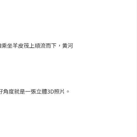
驗乘坐羊皮筏上順流而下，黄河
好角度就是一張立體3D照片。