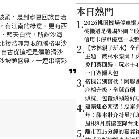
本日熱門
沙坡頭，是到寧夏回族自治
1
.
2026桃園機場停車
，有江南的綠意、更有西
桃機還是機場外圍？
秀、藍天白雲，所謂沙海
信用卡停車優惠一次
北接浩瀚無垠的騰格里沙
2
.
【雲林親子玩水】全
；自古從這裡是體驗滑沙
主題」叢林水樂園！虎
沙坡頭盛典，一連串精彩
免門票回歸，玩水＋
一日遊懶人包
3
.
搭機告別落枕！阿聯
座椅升級，全球首創「U
頭枕」包覆頭頸超好
4
.
建築迷必朝聖！忠泰美
年：藤本壯介特展打頭
屋根8月震撼空降台北
5
.
離市區15分鐘的嘉義