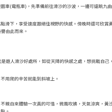
園車(電瓶車)，先準備前往滑沙的沙波，一邊可遠眺九
高點滑下，享受速度跟絕佳視野的快感。傍晚時還可欣賞
美譽由此而來。
就是遊人滑沙好處所，如從天降的快感之處，想挑戰自己
，不用爬的辛苦就能到斜坡上。
)。不親自來體驗一次真的可惜，微風吹拂，天氣涼爽，黃
景點。