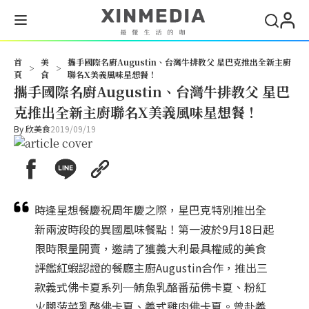
首
美
攜手國際名廚Augustin、台灣牛排教父 星巴克推出全新主廚
>
>
頁
食
聯名X美義風味星想餐！
攜手國際名廚Augustin、台灣牛排教父 星巴
克推出全新主廚聯名X美義風味星想餐！
By
欣美食
2019/09/19
時逢星想餐慶祝周年慶之際，星巴克特別推出全
新兩波時段的異國風味餐點！第一波於9月18日起
限時限量開賣，邀請了獲義大利最具權威的美食
評鑑紅蝦認證的餐廳主廚Augustin合作，推出三
款義式佛卡夏系列─鮪魚乳酪番茄佛卡夏、粉紅
火腿菠菜乳酪佛卡夏、義式雞肉佛卡夏。曾赴義