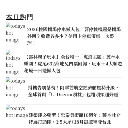
本日熱門
2026桃園機場停車懶人包／要停桃機還是機場
外圍？收費各多少？信用卡停車優惠一次整
理！
【雲林親子玩水】全台唯一「虎爺主題」叢林水
樂園！虎尾632高地免門票回歸，玩水＋4大順遊
秘境一日遊懶人包
搭機告別落枕！阿聯酋航空經濟艙座椅升級，
全球首創「U-Dream頭枕」包覆頭頸超好睡
建築迷必朝聖！忠泰美術館10週年：藤本壯介
特展打頭陣，1:5大屋根8月震撼空降台北