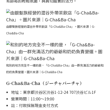
有餘裕的輕鬆氛圍，與真切踏實的活力。
由銀髮族經營的澀谷外帶茶飲店「G-Cha&Ba-Cha」。圖片來源｜G-
Cha&Ba-Cha
和別的地方完全不一樣的是，「G-Cha&Ba-Cha」由一群充滿活力的爺爺和
奶奶負責營運。圖片來源｜G-Cha&Ba-Cha
G-Cha&Ba-Cha（ジーチャバーチャ）
地址：東京都渋谷区渋谷1-12-24 707渋谷ビル1F
營業時間：11:00～19:00
註：付款採無現金支付方式