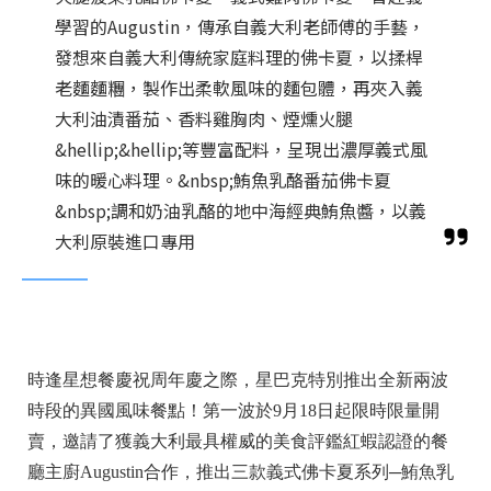
學習的Augustin，傳承自義大利老師傅的手藝，
發想來自義大利傳統家庭料理的佛卡夏，以揉桿
老麵麵糰，製作出柔軟風味的麵包體，再夾入義
大利油漬番茄、香料雞胸肉、煙燻火腿
&hellip;&hellip;等豐富配料，呈現出濃厚義式風
味的暖心料理。&nbsp;鮪魚乳酪番茄佛卡夏
&nbsp;調和奶油乳酪的地中海經典鮪魚醬，以義
大利原裝進口專用
時逢星想餐慶祝周年慶之際，星巴克特別推出全新兩波
時段的異國風味餐點！第一波於9月18日起限時限量開
賣，邀請了獲義大利最具權威的美食評鑑紅蝦認證的餐
廳主廚Augustin合作，推出三款義式佛卡夏系列─鮪魚乳