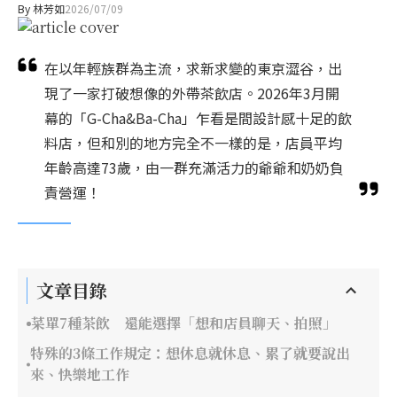
By
林芳如
2026/07/09
在以年輕族群為主流，求新求變的東京澀谷，出
現了一家打破想像的外帶茶飲店。2026年3月開
幕的「G-Cha&Ba-Cha」乍看是間設計感十足的飲
料店，但和別的地方完全不一樣的是，店員平均
年齡高達73歲，由一群充滿活力的爺爺和奶奶負
責營運！
文章目錄
菜單7種茶飲 還能選擇「想和店員聊天、拍照」
特殊的3條工作規定：想休息就休息、累了就要說出
來、快樂地工作