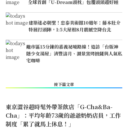
全球首創「U-Dream頭枕」包覆頭頸超好睡
建築迷必朝聖！忠泰美術館10週年：藤本壯介
特展打頭陣，1:5大屋根8月震撼空降台北
離市區15分鐘的嘉義祕境路線！造訪「台版神
隱少女湯屋」清豐濤月、湖景窯烤披薩與人氣私
宅咖啡
接下篇文章
東京澀谷超時髦外帶茶飲店「G-Cha&Ba-
Cha」：平均年齡73歲的爺爺奶奶店員，工作
制度「累了就馬上休息！」