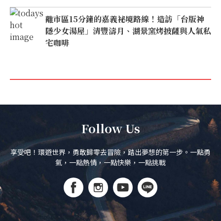
離市區15分鐘的嘉義祕境路線！造訪「台版神
隱少女湯屋」清豐濤月、湖景窯烤披薩與人氣私
宅咖啡
Follow Us
享受吧！環遊世界，勇敢歸零去冒險，踏出夢想的第一步。一點勇
氣，一點熱情，一點快樂，一點挑戰