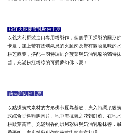
粉紅火腿菠菜乳酪佛卡夏
以義大利原裝進口專用粉製作，個個手工揉製的圓形佛
卡夏，加上帶有煙燻氣息的火腿肉及帶有微嗆風味的水
耕芝麻葉，搭配主廚特調結合菠菜與奶油乳酪的獨特抹
醬，充滿粉紅粉綠的可愛夢幻佛卡夏！
義式雞肉佛卡夏
以點綴義式素材的方形佛卡夏為基底，夾入特調頂級義
式綜合香料雞胸肉片、地中海抗氧之花朝鮮薊、在地水
耕皺葉萵苣、充滿甜香的烘烤彩椒與奶油乳酪抹醬，鹹
香平衡，主廚精彩創作的義式街頭創意料理。