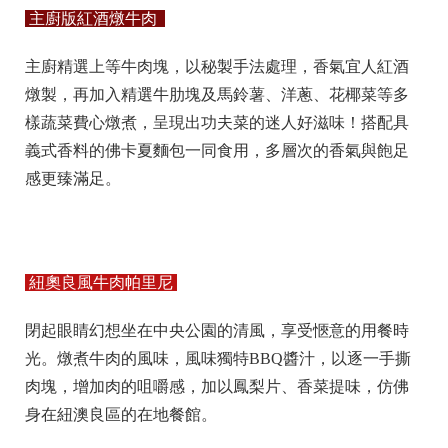
主廚版紅酒燉牛肉
主廚精選上等牛肉塊，以秘製手法處理，香氣宜人紅酒
燉製，再加入精選牛肋塊及馬鈴薯、洋蔥、花椰菜等多
樣蔬菜費心燉煮，呈現出功夫菜的迷人好滋味！搭配具
義式香料的佛卡夏麵包一同食用，多層次的香氣與飽足
感更臻滿足。
紐奧良風牛肉帕里尼
閉起眼睛幻想坐在中央公園的清風，享受愜意的用餐時
光。燉煮牛肉的風味，風味獨特BBQ醬汁，以逐一手撕
肉塊，增加肉的咀嚼感，加以鳳梨片、香菜提味，仿佛
身在紐澳良區的在地餐館。