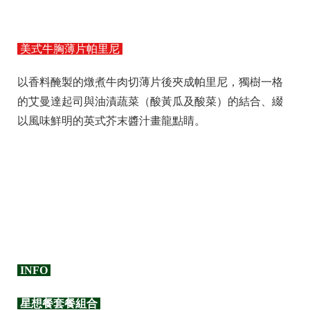
美式牛胸薄片帕里尼
以香料醃製的燉煮牛肉切薄片後夾成帕里尼，獨樹一格
的艾曼達起司與油漬蔬菜（酸黃瓜及酸菜）的結合、綴
以風味鮮明的英式芥末醬汁畫龍點睛。
INFO
星想餐套餐組合