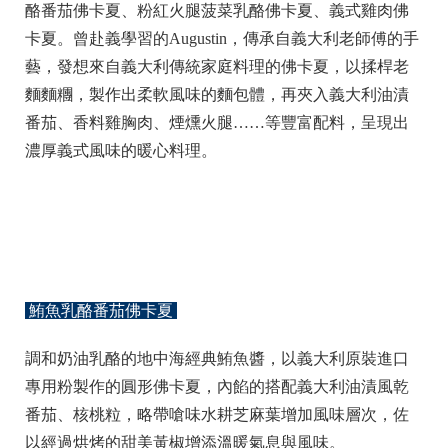
酪番茄佛卡夏、粉紅火腿菠菜乳酪佛卡夏、義式雞肉佛
卡夏。曾赴義學習的Augustin，傳承自義大利老師傅的手
藝，發想來自義大利傳統家庭料理的佛卡夏，以揉桿老
麵麵糰，製作出柔軟風味的麵包體，再夾入義大利油漬
番茄、香料雞胸肉、煙燻火腿……等豐富配料，呈現出
濃厚義式風味的暖心料理。
鮪魚乳酪番茄佛卡夏
調和奶油乳酪的地中海經典鮪魚醬，以義大利原裝進口
專用粉製作的圓形佛卡夏，內餡的搭配義大利油漬風乾
番茄、核桃粒，略帶嗆味水耕芝麻葉增加風味層次，佐
以經過烘烤的甜美黃椒增添溫暖氣息與風味。