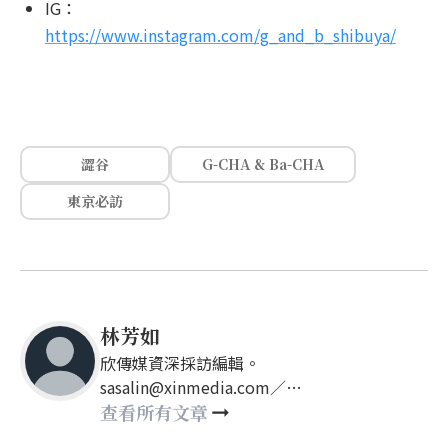
IG：
https://www.instagram.com/g_and_b_shibuya/
澀谷
G-CHA & Ba-CHA
東京必訪
林芳如
欣傳媒資深採訪編輯。
sasalin@xinmedia.com／
happy21917@gmail.com
查看所有文章