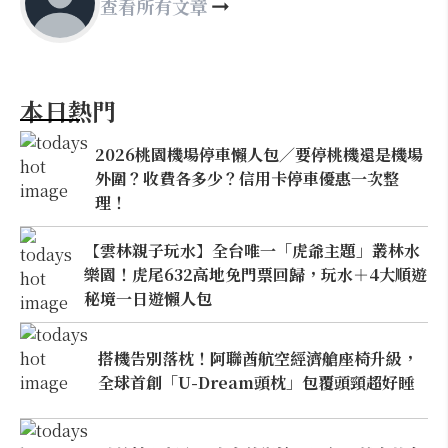
查看所有文章
本日熱門
2026桃園機場停車懶人包／要停桃機還是機場
外圍？收費各多少？信用卡停車優惠一次整
理！
【雲林親子玩水】全台唯一「虎爺主題」叢林水
樂園！虎尾632高地免門票回歸，玩水＋4大順遊
秘境一日遊懶人包
搭機告別落枕！阿聯酋航空經濟艙座椅升級，
全球首創「U-Dream頭枕」包覆頭頸超好睡