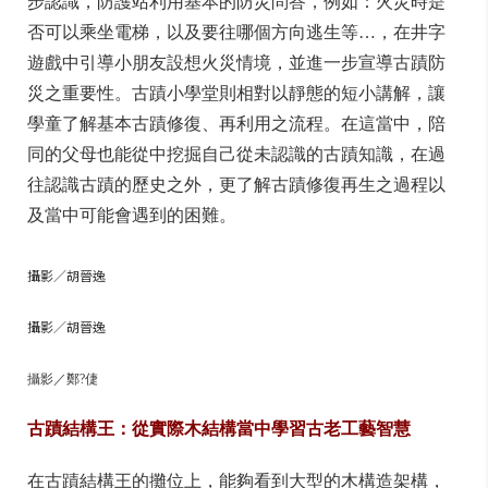
步認識，防護站利用基本的防災問答，例如：火災時是
否可以乘坐電梯，以及要往哪個方向逃生等…，在井字
遊戲中引導小朋友設想火災情境，並進一步宣導古蹟防
災之重要性。古蹟小學堂則相對以靜態的短小講解，讓
學童了解基本古蹟修復、再利用之流程。在這當中，陪
同的父母也能從中挖掘自己從未認識的古蹟知識，在過
往認識古蹟的歷史之外，更了解古蹟修復再生之過程以
及當中可能會遇到的困難。
攝影／胡晉逸
攝影／胡晉逸
攝影／鄭?倢
古蹟結構王：從實際木結構當中學習古老工藝智慧
在古蹟結構王的攤位上，能夠看到大型的木構造架構，