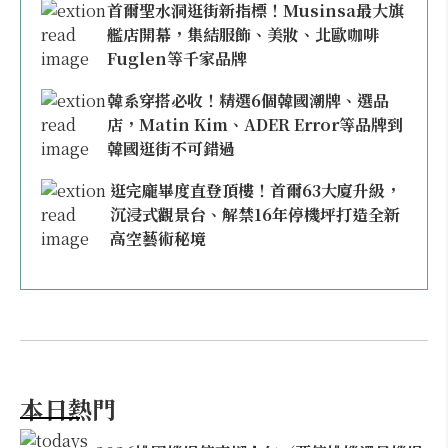
首爾聖水洞逛街新指標！Musinsa最大旗
艦店開幕，集結服飾、美妝、北歐咖啡
Fuglen等千家品牌
韓系穿搭必收！精選6個韓國潮牌、選品
店，Matin Kim、ADER Error等品牌到
韓國逛街不可錯過
逛完龐畢度直登頂樓！首爾63大廈升級，
沉浸式觀景台、解禁16年停機坪打造全新
高空藝術秘境
本日熱門