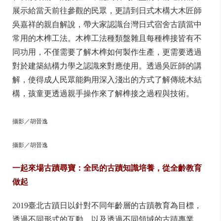
展示給當天前往參觀的民眾，更請到日式木構大木匠師
吳嘉祥的親自解說，帶大家認識台灣日式宿舍古蹟當中
常用的木榫工法。木榫工法種類盤雜且每種榫接皆有不
同功用，不僅需要了解木榫如何製作生產，更需要透過
對於建築結構力學之認識來對應使用。透過吳匠師的講
解，使得成人民眾能夠用深入淺出的方式了解傳統木結
構，孩童更透過親手操作來了解榫接之過程與技術。
攝影／胡晉逸
攝影／胡晉逸
一起來場古蹟尋寶：全民的古蹟知識培養，從全齡教育
做起
2019臺北古蹟日以針對不同年齡層的古蹟教育為目標，
透過不同形式的互動，以及透過不同領域的古蹟專業