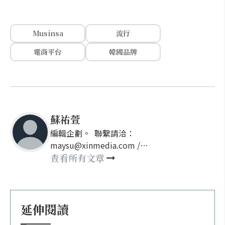
Musinsa
流行
電商平台
韓國品牌
蘇祐萱
編輯企劃。 聯繫請洽：
maysu@xinmedia.com /
may860527@gmail.com
查看所有文章
延伸閱讀