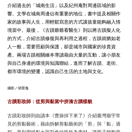
介紹過去的「城南生活」以及紀州庵對周邊區域的影
響。文學在城南周邊佔有重要的地位，書中提及相關作
家的故事與人生，用輕鬆寫意的方式讓孩童能夠融入情
境當中。最後，《古蹟爺爺看醫生》則以將古蹟擬人化
的方式，介紹古蹟修復與再利用之過程，古蹟就猶如老
人一般，需要照顧與保護，卻是城市與國家的珍貴資
產。兩場古蹟相關繪本導讀藉由大量的互動，讓小朋友
與自己身邊的環境與知識聯結，進而了解古蹟、老街、
都市環境的變遷，認識自己生活的土地與文化。
攝影／胡晉逸
古蹟彩妝師：從剪與黏當中拼湊古蹟樣貌
古蹟彩妝師則由讀本《曹操掉下來了》介紹臺灣廟宇常
見的剪黏藝術，藉由拆解剪黏藝術的「剪」與「黏」過