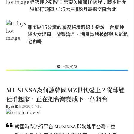
建築迷必朝聖！忠泰美術館10週年：藤本壯介
特展打頭陣，1:5大屋根8月震撼空降台北
離市區15分鐘的嘉義祕境路線！造訪「台版神
隱少女湯屋」清豐濤月、湖景窯烤披薩與人氣私
宅咖啡
接下篇文章
MUSINSA為何讓韓國MZ世代愛上？從球鞋
社群起家，正在把台灣變成下一個舞台
By
蘇祐萱
2026/07/13
韓國時尚流行平台 MUSINSA 即將進軍台灣，並