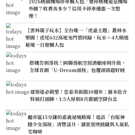
2026桃園機場停車懶人包／要停桃機還是機場
外圍？收費各多少？信用卡停車優惠一次整
理！
【雲林親子玩水】全台唯一「虎爺主題」叢林水
樂園！虎尾632高地免門票回歸，玩水＋4大順遊
秘境一日遊懶人包
搭機告別落枕！阿聯酋航空經濟艙座椅升級，
全球首創「U-Dream頭枕」包覆頭頸超好睡
建築迷必朝聖！忠泰美術館10週年：藤本壯介
特展打頭陣，1:5大屋根8月震撼空降台北
離市區15分鐘的嘉義祕境路線！造訪「台版神
隱少女湯屋」清豐濤月、湖景窯烤披薩與人氣私
宅咖啡