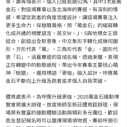
等，蕭青陽表示，個人已經跑過52馬，其中3次是萬
金石，對這場賽事以及北海岸的賽道，有深刻的情
感，希望從跑者的角度思維設計，讓這場賽事注入
更多生命力，採極簡風格，用「萬金石」的縮寫轉
化成共通的視覺語言，英文W、J、S與地標女王頭
結合，創造出全新意象，中文象形字轉化成幾何圖
形，方形代表「萬」、三角形代表「金」、圓形代
表「石」，涵蓋賽道的區域名稱，透過漸層，表現
正在轉變中的動態過程，帶出今年賽事主要核心精
神「蛻變」，運用標語「更強」融入設計，呼應萬
金石不斷向上升級及跑者追求個人自我突破。
體育處表示，為呼應升級更強，2020萬金石運動博
覽會將擴大辦理，首度移師至新莊體育館辦理，現
場將有豐富的運動體驗活動與精彩多元攤位，歡迎
跑友登記報名時可以選擇現場領物資，賽前呼朋引