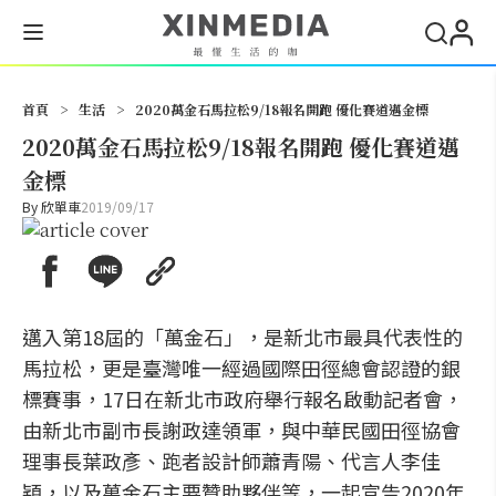
搜尋
首頁
>
生活
>
2020萬金石馬拉松9/18報名開跑 優化賽道邁金標
2020萬金石馬拉松9/18報名開跑 優化賽道邁
金標
By
欣單車
2019/09/17
邁入第18屆的「萬金石」，是新北市最具代表性的
馬拉松，更是臺灣唯一經過國際田徑總會認證的銀
標賽事，17日在新北市政府舉行報名啟動記者會，
由新北市副市長謝政達領軍，與中華民國田徑協會
理事長葉政彥、跑者設計師蕭青陽、代言人李佳
穎，以及萬金石主要贊助夥伴等，一起宣告2020年