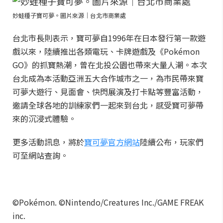
妙蛙種子寶可夢。圖片來源｜台北市商業處
台北市長則表示，寶可夢自1996年在日本發行第一款遊
戲以來，陸續推出各類電玩、卡牌遊戲及《Pokémon
GO》的抓寶熱潮，曾在北投公園也帶來大量人潮。本次
台北成為本活動亞洲五大合作城市之一，為市民帶來寶
可夢大遊行、見面會、快閃展演及打卡點等豐富活動，
邀請全球各地的訓練家們一起來到台北，感受寶可夢帶
來的沉浸式體驗。
更多活動訊息，將於
寶可夢官方網站
陸續公布，玩家們
可至網站查詢。
©Pokémon. ©Nintendo/Creatures Inc./GAME FREAK
inc.