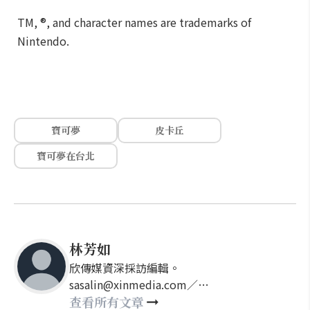
TM, ®, and character names are trademarks of
Nintendo.
寶可夢
皮卡丘
寶可夢在台北
林芳如
欣傳媒資深採訪編輯。
sasalin@xinmedia.com／
happy21917@gmail.com
查看所有文章