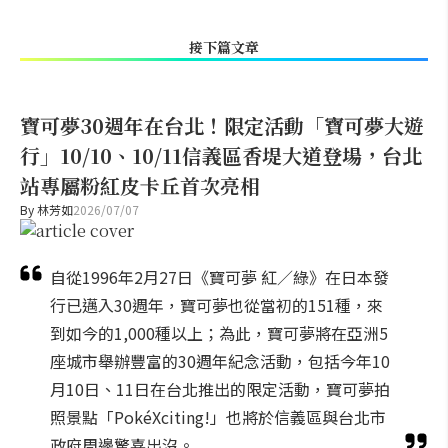
接下篇文章
寶可夢30週年在台北！限定活動「寶可夢大遊
行」10/10、10/11信義區香堤大道登場，台北
站專屬粉紅皮卡丘首次亮相
By
林芳如
2026/07/07
自從1996年2月27日《寶可夢 紅／綠》在日本發
行已邁入30週年，寶可夢也從當初的151種，來
到如今的1,000種以上；為此，寶可夢將在亞洲5
座城市舉辦豐富的30週年紀念活動，包括今年10
月10日、11日在台北推出的限定活動，寶可夢拍
照景點「PokéXciting!」也將於信義區與台北市
政府周邊驚喜出沒。