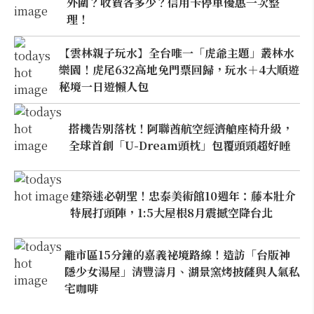
外圍？收費各多少？信用卡停車優惠一次整
理！
【雲林親子玩水】全台唯一「虎爺主題」叢林水
樂園！虎尾632高地免門票回歸，玩水＋4大順遊
秘境一日遊懶人包
搭機告別落枕！阿聯酋航空經濟艙座椅升級，
全球首創「U-Dream頭枕」包覆頭頸超好睡
建築迷必朝聖！忠泰美術館10週年：藤本壯介
特展打頭陣，1:5大屋根8月震撼空降台北
離市區15分鐘的嘉義祕境路線！造訪「台版神
隱少女湯屋」清豐濤月、湖景窯烤披薩與人氣私
宅咖啡