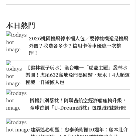
本日熱門
2026桃園機場停車懶人包／要停桃機還是機場
外圍？收費各多少？信用卡停車優惠一次整
理！
【雲林親子玩水】全台唯一「虎爺主題」叢林水
樂園！虎尾632高地免門票回歸，玩水＋4大順遊
秘境一日遊懶人包
搭機告別落枕！阿聯酋航空經濟艙座椅升級，
全球首創「U-Dream頭枕」包覆頭頸超好睡
建築迷必朝聖！忠泰美術館10週年：藤本壯介