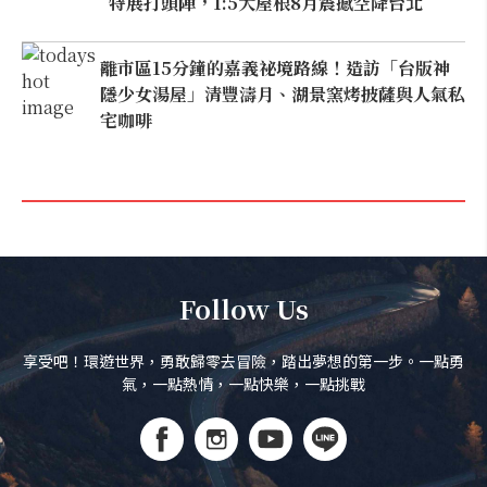
特展打頭陣，1:5大屋根8月震撼空降台北
離市區15分鐘的嘉義祕境路線！造訪「台版神
隱少女湯屋」清豐濤月、湖景窯烤披薩與人氣私
宅咖啡
Follow Us
享受吧！環遊世界，勇敢歸零去冒險，踏出夢想的第一步。一點勇
氣，一點熱情，一點快樂，一點挑戰