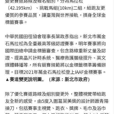
變更賽道路線及報名組別，分為馬拉松
（42.195km）、挑戰馬組(10km)二組，給跑友更
優質的參賽品質，讓臺灣與世界接軌，擠身全球金
標籤賽事。
中華民國田徑協會理事長葉政彥指出，新北市萬金
石馬拉松為全臺最高等級認證賽事，明年賽事將向
國際田總申請金標籤審查，包含路線重新丈量及認
證、提高晶片計時系統、醫療救護層級提升、英文
媒體轉播等，所有競賽規範將以金標籤標準籌備辦
理，目標2021年萬金石馬拉松登上IAAF金標賽事。
▲賽道變更說明圖。（來源：新北市政府）
除了優化賽道路線及組別變更外，整體視覺帶給跑
友全新的感受，由5度入圍葛萊美獎的設計師蕭青陽
操刀，包括賽事主視覺、跑衣、獎牌、毛巾及浴巾