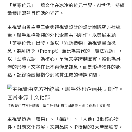
「第零位元」，讓文化在冰冷的位元世界、AI世代，持續
散發出溫熱且鮮活的光芒。
主視覺由曾主導三金典禮視覺設計的設計團隊究方社統
籌，聯手風格獨特的外也企画共同創作，以策展主題
「第零位元」出發，並以「咒語造物」為視覺畫面概
念，將AI指令（Prompt）類比為當代的「魔法咒語」，
以「型隨咒語」為核心，呈現文字跨越虛實，轉化為具
體的形體。文字在此不再僅是訊息，而是形構物件的起
點，記錄從虛擬指令到物質生成的轉譯瞬間。
主視覺由究方社統籌，聯手外也企画共同創作。圖片來源｜文化部
主視覺透過「蘋果」、「鑰匙」、「人像」3個核心物
件，對應文化策展、文創品牌、IP授權的3大產業維度。