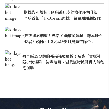
搭機告別落枕！阿聯酋航空經濟艙座椅升級，
全球首創「U-Dream頭枕」包覆頭頸超好睡
建築迷必朝聖！忠泰美術館10週年：藤本壯介
特展打頭陣，1:5大屋根8月震撼空降台北
離市區15分鐘的嘉義祕境路線！造訪「台版神
隱少女湯屋」清豐濤月、湖景窯烤披薩與人氣私
宅咖啡