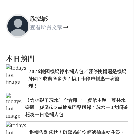
欣攝影
查看所有文章
本日熱門
2026桃園機場停車懶人包／要停桃機還是機場
外圍？收費各多少？信用卡停車優惠一次整
理！
【雲林親子玩水】全台唯一「虎爺主題」叢林水
樂園！虎尾632高地免門票回歸，玩水＋4大順遊
秘境一日遊懶人包
搭機告別落枕！阿聯酋航空經濟艙座椅升級，