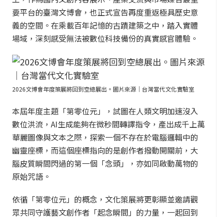
要平台的臺灣文博會，也正式宣告再度重返極具歷史意
義的空間。在乘載百年記憶的古蹟建築之中，踏入實體
場域，深刻感受無法被數位科技備份的真實感官體驗。
2026文博會年度策展將回到空總展出。圖片來源｜台灣當代文化實驗室
本屆年度主題「第零位元」，試圖在人類文明加速沒入
數位洪流，AI生成能夠在微秒間轉譯指令，產出成千上萬
華麗圖像與文本之際，探索一個不存在於電腦邏輯中的
幽靈座標，而這個座標指向的是創作者撥動開關前，大
腦皮質瞬間閃過的第一個「念頭」，亦如同啟動萬物的
原始咒語。
依循「第零位元」的概念，文化策展將更彰顯並邀請觀
眾共同守護藝文創作者「起念瞬間」的力量，一起回到