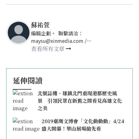
蘇祐萱
編輯企劃。 聯繫請洽：
maysu@xinmedia.com /
may860527@gmail.com
查看所有文章
延伸閱讀
北號誌樓、雄鎮北門重現港都歷史風
景 引領民眾在新舊之間看見高雄文化
之美
2019臺灣文博會「文化動動動」4/24
盛大開幕！華山展場搶先看