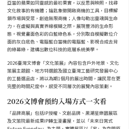
亞當的蘋果如同靈感的最初果實，以反思與映照，找尋
文化敘事的有機體；鑰匙象徵開啟商機的工具，目標解
鎖市場與受眾，創造無限商機；人像勾勒出靈魂與生命
力，在虛擬與真實界線模糊之際，展現豐沛的生命形
態。視覺畫面色彩的白藍綠色系，分別取自模擬數位介
面的灰白底色、電腦藍白當機的電腦藍、影視合成去背
的綠幕綠，建構出數位科技的底層系統美學。
2026臺灣文博會「文化策展」內容包含戶外地景、文化
策展主題館、地方特選館及國立臺灣工藝研究發展中心
的工藝選品店，將以為期1個月的展出時間，讓民眾在更
完整的時間尺度中，感受不同層次的展覽內容策劃。
2026文博會預約入場方式一次看
「品牌商展」包括IP授權、文創品牌、黑潮星樂園展區
及文策院最新成果IP轉生漫畫屋，並以「未來日常式
Future Everyday」為主題，實體展區以「家」為空間原