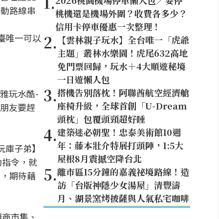
1
.
2026桃園機場停車懶人包／要停
活動路線串
桃機還是機場外圍？收費各多少？
信用卡停車優惠一次整理！
全臺唯一可以
2
.
【雲林親子玩水】全台唯一「虎爺
主題」叢林水樂園！虎尾632高地
免門票回歸，玩水＋4大順遊秘境
一日遊懶人包
3
.
搭機告別落枕！阿聯酋航空經濟艙
雅玩水酷-
座椅升級，全球首創「U-Dream
朋友要趕
頭枕」包覆頭頸超好睡
4
.
建築迷必朝聖！忠泰美術館10週
年：藤本壯介特展打頭陣，1:5大
玩庫子弟】
屋根8月震撼空降台北
動指令，就
5
.
離市區15分鐘的嘉義祕境路線！造
等，期待藉
訪「台版神隱少女湯屋」清豐濤
月、湖景窯烤披薩與人氣私宅咖啡
攤商市集、