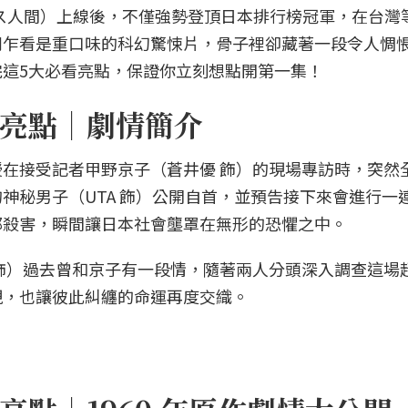
》（ガス人間）上線後，不僅強勢登頂日本排行榜冠軍，在台灣
劇乍看是重口味的科幻驚悚片，骨子裡卻藏著一段令人惆
這5大必看亮點，保證你立刻想點開第一集！
亮點｜劇情簡介
在接受記者甲野京子（蒼井優 飾）的現場專訪時，突然
神秘男子（UTA 飾）公開自首，並預告接下來會進行一
都殺害，瞬間讓日本社會壟罩在無形的恐懼之中。
飾）過去曾和京子有一段情，隨著兩人分頭深入調查這場
現，也讓彼此糾纏的命運再度交織。