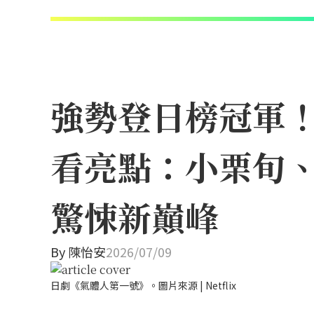
強勢登日榜冠軍！N
看亮點：小栗旬
驚悚新巔峰
By
陳怡安
2026/07/09
日劇《氣體人第一號》。圖片來源 | Netflix