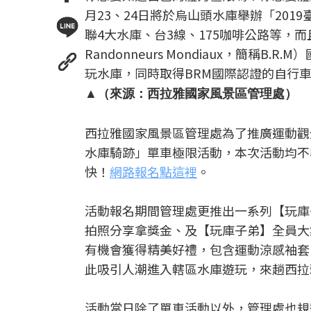
月23、24日將於烏山頭水庫舉辦「201
聯4大水庫、台3線、175咖啡公路等，而
Randonneurs Mondiaux，簡
玩水庫，同時取得BRM國際認證的自行
▲（來源：西拉雅國家風景區管理處）
西拉雅國家風景區管理處為了推廣運動觀光
水庫騎跡」單車極限活動，本次活動均不
快！
網路報名點這裡
。
活動報名期間管理處更推出一系列【玩庫
拍照分享拿獎金、及【玩庫子弟】全員大
有機會獲得精美好禮，包含運動涼感袖套、現
此吸引人潮進入轄區水庫遊玩，來趟西拉
活動當日除了單車活動以外，管理處也規