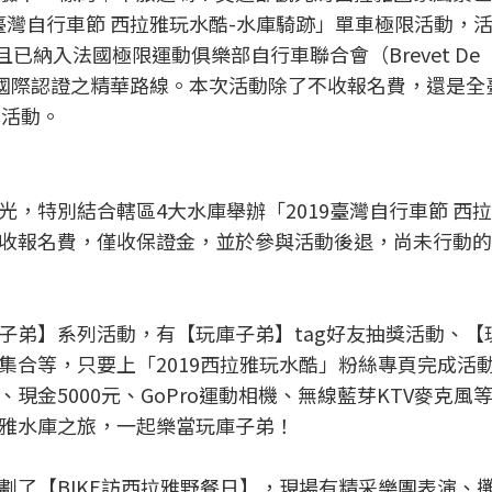
9臺灣自行車節 西拉雅玩水酷-水庫騎跡」單車極限活動，
且已納入法國極限運動俱樂部自行車聯合會（Brevet De
稱B.R.M）國際認證之精華路線。本次活動除了不收報名費，還是
車活動。
，特別結合轄區4大水庫舉辦「2019臺灣自行車節 西拉
收報名費，僅收保證金，並於參與活動後退，尚未行動的
子弟】系列活動，有【玩庫子弟】tag好友抽獎活動、【
集合等，只要上「2019西拉雅玩水酷」粉絲專頁完成活
金5000元、GoPro運動相機、無線藍芽KTV麥克風
雅水庫之旅，一起樂當玩庫子弟！
劃了【BIKE訪西拉雅野餐日】，現場有精采樂團表演、