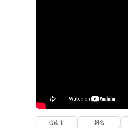
台南市
報名