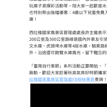
玩庫子弟摸彩活動等，陪大家一起歡度水
也特別祭出強檔優惠：4歲以下兒童免費
庫！
西拉雅國家風景區管理處處長許主龍表示，
200公里及300公里路線是國內外車友
文水庫、虎頭埤水庫等4座水庫，騎乘路
外，沿途還可飽覽水庫風光，留下難忘的
「臺灣自行車節」系列活動正要開始，「2
啟動，歡迎大家趁著秋高氣爽好時節攜家
拉雅國家風景區管理處FB粉絲專頁
查詢