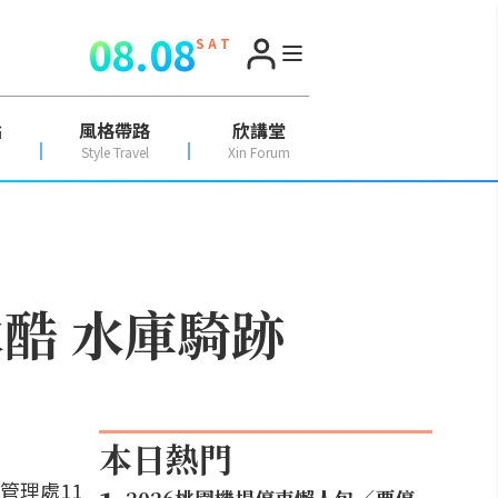
08.08
S A T
點
風格帶路
欣講堂
Style Travel
Xin Forum
酷 水庫騎跡
本日熱門
管理處11