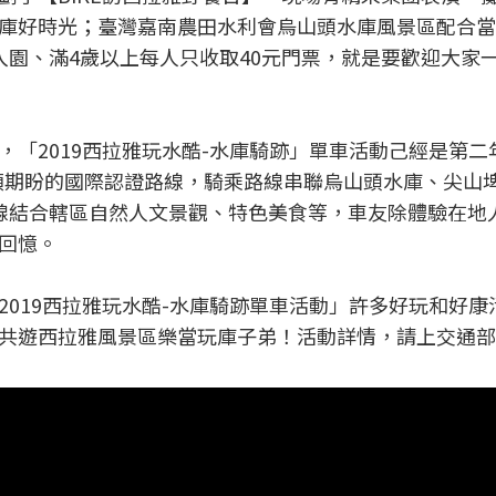
庫好時光；臺灣嘉南農田水利會烏山頭水庫風景區配合當
入園、滿4歲以上每人只收取40元門票，就是要歡迎大家
「2019西拉雅玩水酷-水庫騎跡」單車活動己經是第二
引領期盼的國際認證路線，騎乘路線串聯烏山頭水庫、尖山
線結合轄區自然人文景觀、特色美食等，車友除體驗在地
回憶。
019西拉雅玩水酷-水庫騎跡單車活動」許多好玩和好康
共遊西拉雅風景區樂當玩庫子弟！活動詳情，請上交通部
！