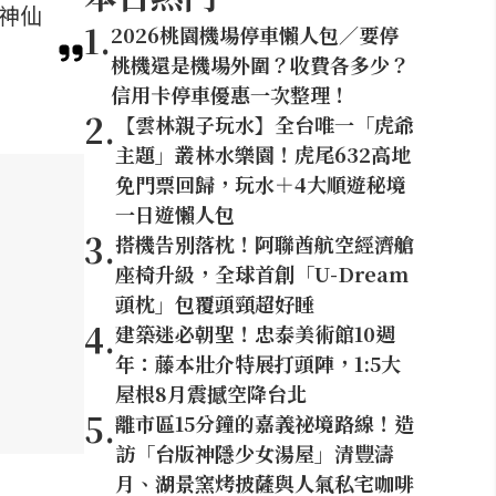
等神仙
1
.
2026桃園機場停車懶人包／要停
桃機還是機場外圍？收費各多少？
信用卡停車優惠一次整理！
2
.
【雲林親子玩水】全台唯一「虎爺
主題」叢林水樂園！虎尾632高地
免門票回歸，玩水＋4大順遊秘境
一日遊懶人包
3
.
搭機告別落枕！阿聯酋航空經濟艙
座椅升級，全球首創「U-Dream
頭枕」包覆頭頸超好睡
4
.
建築迷必朝聖！忠泰美術館10週
年：藤本壯介特展打頭陣，1:5大
屋根8月震撼空降台北
5
.
離市區15分鐘的嘉義祕境路線！造
訪「台版神隱少女湯屋」清豐濤
月、湖景窯烤披薩與人氣私宅咖啡