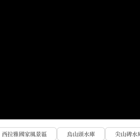
西拉雅國家風景區
烏山頭水庫
尖山碑水