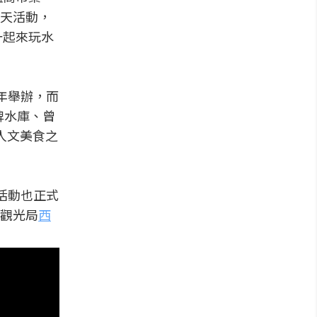
天活動，
一起來玩水
年舉辦，而
埤水庫、曾
人文美食之
活動也正式
觀光局
西