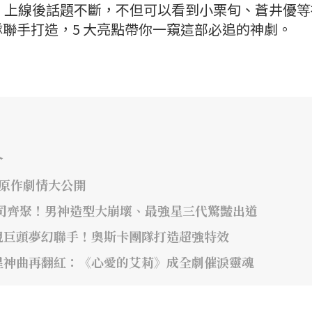
一號》上線後話題不斷，不但可以看到小栗旬、蒼井優
聯手打造，5 大亮點帶你一窺這部必追的神劇。
介
年原作劇情大公開
司齊聚！男神造型大崩壞、最強星三代驚豔出道
視巨頭夢幻聯手！奧斯卡團隊打造超強特效
星神曲再翻紅：《心愛的艾莉》成全劇催淚靈魂