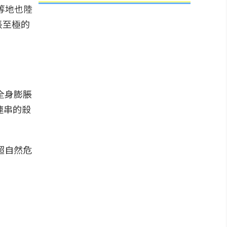
等地也陸
悵至極的
全身膨脹
連串的殺
超自然危