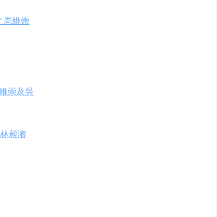
／周維崇
周維崇及吳
+林昶濬