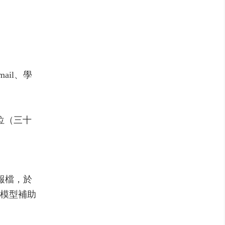
ail、學
位（三十
報檔，於
體模型補助