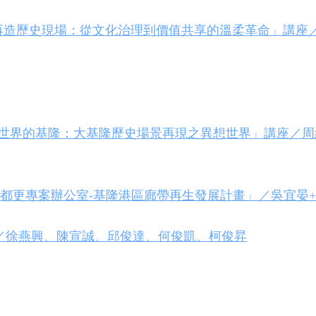
-再造歷史現場：從文化治理到價值共享的溫柔革命」講座
畫-世界的基隆：大基隆歷史場景再現之異想世界」講座／
公辦都更專案辦公室-基隆港區廊帶再生發展計畫」／吳宜晏
談／徐燕興、陳宣誠、邱俊達、何俊凱、柯俊昇