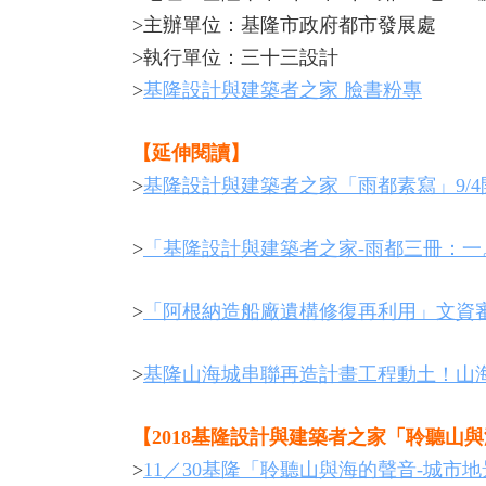
>主辦單位：基隆市政府都市發展處
>執行單位：三十三設計
>
基隆設計與建築者之家 臉書粉專
【延伸閱讀】
>
基隆設計與建築者之家「雨都素寫」9/
>
「基隆設計與建築者之家-雨都三冊：
>
「阿根納造船廠遺構修復再利用」文資
>
基隆山海城串聯再造計畫工程動土！山
【2018基隆設計與建築者之家「聆聽山
>
11／30基隆「聆聽山與海的聲音-城