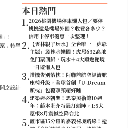
本日熱門
1
.
2026桃園機場停車懶人包／要停
桃機還是機場外圍？收費各多少？
信用卡停車優惠一次整理！
圖」!
2
.
【雲林親子玩水】全台唯一「虎爺
案，特舉
主題」叢林水樂園！虎尾632高地
免門票回歸，玩水＋4大順遊秘境
一日遊懶人包
3
.
搭機告別落枕！阿聯酋航空經濟艙
座椅升級，全球首創「U-Dream
間之設計
頭枕」包覆頭頸超好睡
4
.
建築迷必朝聖！忠泰美術館10週
年：藤本壯介特展打頭陣，1:5大
屋根8月震撼空降台北
5
.
離市區15分鐘的嘉義祕境路線！造