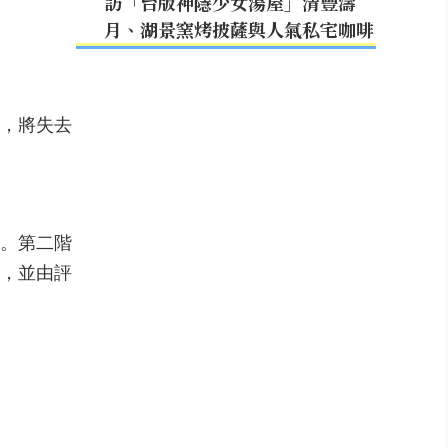
訪「台版神隱少女湯屋」清豐濤
月、湖景窯烤披薩與人氣私宅咖啡
者，將失去
圖。第二階
報，並由評