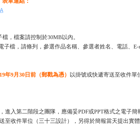
，表單連結：
TA
子檔，檔案請控制於30MB以內。
F電子檔，請條列，參選作品名稱、參選者姓名、電話、E-m
019年9月30日前
（郵戳為憑）
以掛號或快遞寄送至收件單
進入第二階段之團隊，應備妥PDF或PPT格式之電子簡
子檔傳送至收件單位（三十三設計），另得於簡報當天提出實