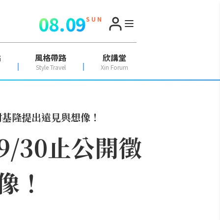
08.09
S U N
點
風格帶路
欣講堂
Style Travel
Xin Forum
對基隆提出遠見與想像！
/30止公開徵
像！