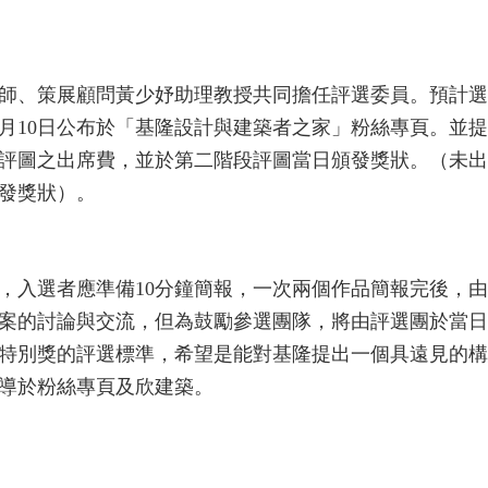
師、策展顧問黃少妤助理教授共同擔任評選委員。預計選
0月10日公布於「基隆設計與建築者之家」粉絲專頁。並
階段評圖之出席費，並於第二階段評圖當日頒發獎狀。（未
發獎狀）。
，入選者應準備10分鐘簡報，一次兩個作品簡報完後，
案的討論與交流，但為鼓勵參選團隊，將由評選團於當日
元。特別獎的評選標準，希望是能對基隆提出一個具遠見的
導於粉絲專頁及欣建築。