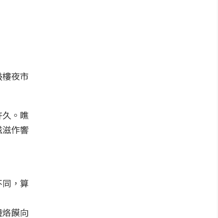
鼓樓夜市
許久。瞧
滋滋作響
不同，算
邊烙饃向