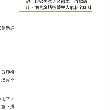
訪「台版神隱少女湯屋」清豐濤
月、湖景窯烤披薩與人氣私宅咖啡
以錯過這
十分興盛
，通宵不
夜市了。
，簷下掛