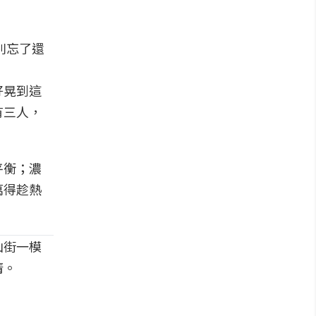
別忘了還
好晃到這
有三人，
平衡；濃
萬得趁熱
山街一模
清。