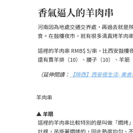
香氣逼人的羊肉串
河南因為地處交通交界處，再過去就是
食。在鼓樓夜市，就有很多清真烤羊肉
這裡的羊肉串 RMB$ 5/串，比西安鼓
還有賣羊排（10）、腰子（10）、羊筋
（延伸閱讀：
【陝西】西安夜生活- 美
羊肉串
▲ 羊眼
這裡的羊肉串比較特別的是叫做
「燜烤
灶裡，吊掛著燜烤的，因此熟度均勻、