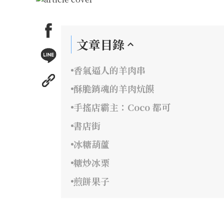
文章目錄
香氣逼人的羊肉串
酥脆銷魂的羊肉炕饃
手搖店霸主：Coco 都可
書店街
冰糖葫蘆
糖炒冰栗
煎餅果子