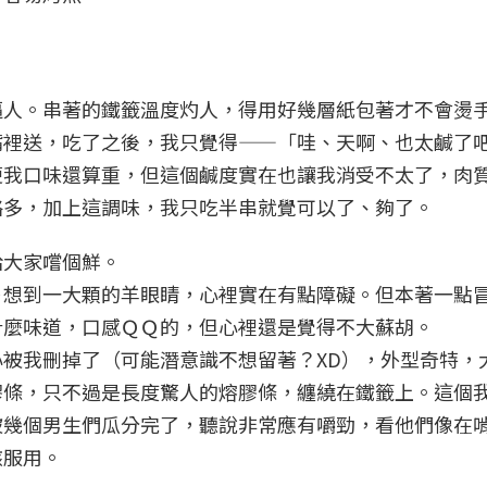
逼人。串著的鐵籤溫度灼人，得用好幾層紙包著才不會燙
嘴裡送，吃了之後，我只覺得——「哇、天啊、也太鹹了
便我口味還算重，但這個鹹度實在也讓我消受不太了，肉
略多，加上這調味，我只吃半串就覺可以了、夠了。
給大家嚐個鮮。
＋想到一大顆的羊眼睛，心裡實在有點障礙。但本著一點
什麼味道，口感ＱＱ的，但心裡還是覺得不大蘇胡。
被我刪掉了（可能潛意識不想留著？XD），外型奇特，
膠條，只不過是長度驚人的熔膠條，纏繞在鐵籤上。這個
被幾個男生們瓜分完了，聽說非常應有嚼勁，看他們像在
骸服用。