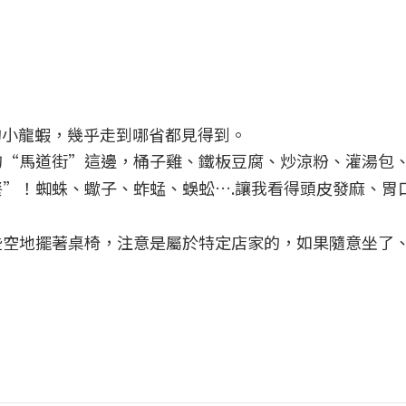
的小龍蝦，幾乎走到哪省都見得到。
的“馬道街”這邊，桶子雞、鐵板豆腐、炒涼粉、灌湯包
”！蜘蛛、蠍子、蚱蜢、蜈蚣….讓我看得頭皮發麻、胃
些空地擺著桌椅，注意是屬於特定店家的，如果隨意坐了