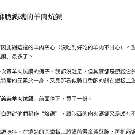
酥脆銷魂的羊肉炕饃
有因此對這裡的羊肉灰心（沒吃到好吃的羊肉不甘心）。
炕饃」最多了。
多次賣羊肉炕饃的攤子，我都沒駐足，但其實卻是覬覦它
我特愛的元素於一身，又見那看似脆口香酥的餅在鐵板上
「美美羊肉炕饃」
前面停下，買了一份。
層白麵餅他們稱作“烙饃”，跟陝西的肉夾饃卻又是頗有
他調味料，在燒熱的圓鐵板上將饃煎得金黃酥脆，再把兩