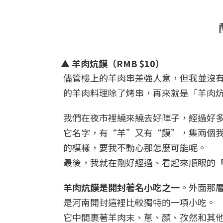
▲ 羊肉炕饃（RMB $10）
儘管樓上的羊肉串差強人意，但我並沒
的羊肉料理除了烤串，再來就是「羊肉
我們在夜市裡繞來繞去好陣子，經過好
它名字，
有“羊”又有“饃”
，集兩個
的模樣，要我不動心那怎麼可能呢。
最後，我就在剛好經過、看起來順眼的
羊肉炕饃是開封著名小吃之一
。外面那
是河南開封這裡比較獨特的一項小吃。
它中間裹著羊肉末、蔥、顏、孜然和其