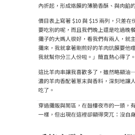
內折起，形成烙饃的薄脆香酥、與肉餡
價目表上寫著 $10 與 $15 兩列，
要吃別的呢，而且我們晚上還是吃過晚
攤子的大媽人很好，看我們有兩人，就
攤來，我就拿著剛煎好的羊肉炕饃要他
我就幫你分三人份啦。」簡直熱心得了
這比羊肉串讓我喜歡多了，雖然略顯油
濃的羊肉香配著蔥末與香料，深刻地讓
吃了。
穿過攤販與鬧區，在鼓樓夜市的一頭，
一樣，但出現在這裡卻顯得突兀：沒自