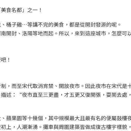
「美食名都」之一！
包、桶子雞…等講不完的美食，都是從開封發源的呢。
河南開封、洛陽等地而起。所以，來到這座城市，怎麼可
麼吧！
管制，而至宋代取消宵禁、開放夜市。
因此夜市在宋代是
》描述：“夜市直至三更盡，才五更又復開張，耍鬧去處
大、蘋果園等十幾個，其中
規模最大且最有名
的便屬鼓樓
燈初上，人潮漸湧。攤車與周圍建築皆做成復古樓宇樣貌