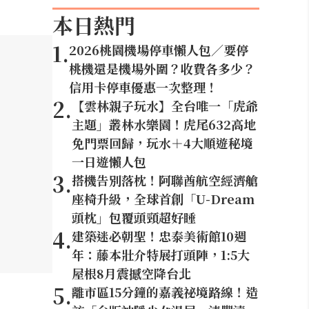
本日熱門
1
.
2026桃園機場停車懶人包／要停
桃機還是機場外圍？收費各多少？
信用卡停車優惠一次整理！
2
.
【雲林親子玩水】全台唯一「虎爺
主題」叢林水樂園！虎尾632高地
免門票回歸，玩水＋4大順遊秘境
一日遊懶人包
3
.
搭機告別落枕！阿聯酋航空經濟艙
座椅升級，全球首創「U-Dream
頭枕」包覆頭頸超好睡
4
.
建築迷必朝聖！忠泰美術館10週
年：藤本壯介特展打頭陣，1:5大
屋根8月震撼空降台北
5
.
離市區15分鐘的嘉義祕境路線！造