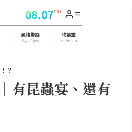
08.07
F R I
點
風格帶路
欣講堂
Style Travel
Xin Forum
位！？
｜有昆蟲宴、還有