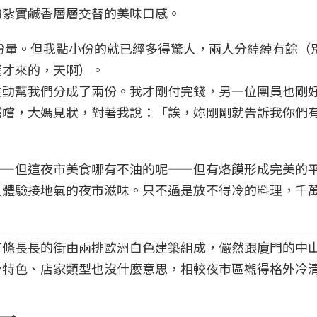
的紮實鹹香層層交替的美味口感。
只差在份量。但我點小份的就已經多得驚人，兩人分綽綽有餘（
餐才來的，天啊）。
主動幫我們分成了兩份。我才剛付完錢，另一位團員也剛
嚐嚐，大媽見狀，對著我說：「誒，妳剛剛就告訴我你們
。
——但這夜市美食哪有不油的呢——但有烙饃形成完美的
人體驗接地氣的夜市滋味。只不過是放不得冷的料理，千
有條長長的街由兩排歐洲白色建築組成，儼然跟廈門的中
身特色、店家類型也沒什麼意思，相較夜市區襯得格外冷