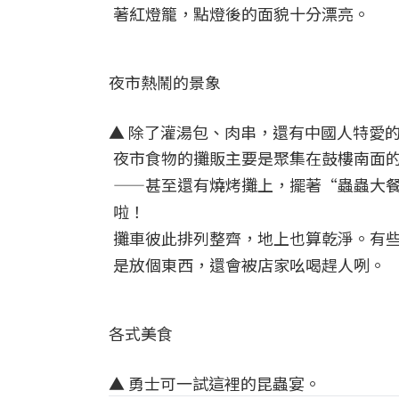
著紅燈籠，點燈後的面貌十分漂亮。
夜市熱鬧的景象
▲ 除了灌湯包、肉串，還有中國人特愛
夜市食物的攤販主要是聚集在鼓樓南面
——甚至還有燒烤攤上，擺著“蟲蟲大餐
啦！
攤車彼此排列整齊，地上也算乾淨。有
是放個東西，還會被店家吆喝趕人咧。
各式美食
▲ 勇士可一試這裡的昆蟲宴。