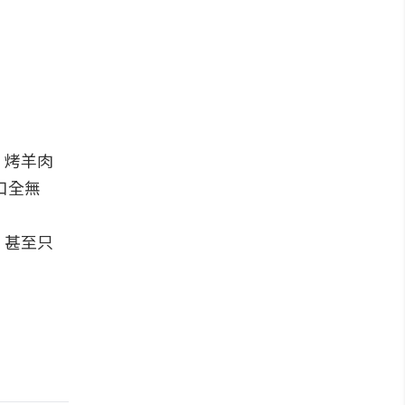
、烤羊肉
口全無
、甚至只