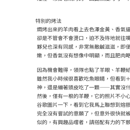
特別的烤法
燜烤出來的羊肉看上去色澤金黃、香氣
卻是不管會不會燙口，迫不及待地就往
夥兒也深有同感，非常無敵鹹滋滋，即
嫩，但香氣沒有想像中明顯，而且肥肉
因為機會難得，領隊也點了
羊眼、羊鞭
雖然我小時候很喜歡吃魚眼睛，但看到
神，還是繃著頭皮吃了一顆——其實沒
然後，僅有一根的羊鞭，它的照片不小心
谷歌圖片一下，看到它我馬上聯想到熔
完全沒有嘗試的意願了，但意外很快就
似的，有興趣品嚐者，請搭配有力的下