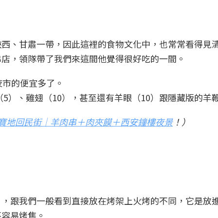
陝西、甘肅一帶，因此這裡的食物文化中，也常常看得見
串店，領隊帶了我們來這間他覺得很好吃的一間。
樓夜市的便宜多了。
（5）、雞翅（10），甚至還有羊眼（10）跟隱藏版的羊
食寶地回民街｜羊肉串＋肉夾饃＋西安鐘樓夜景
！）
」
，跟我們一般看到直接放在烤架上火烤的不同，它是放
不容易烤焦。