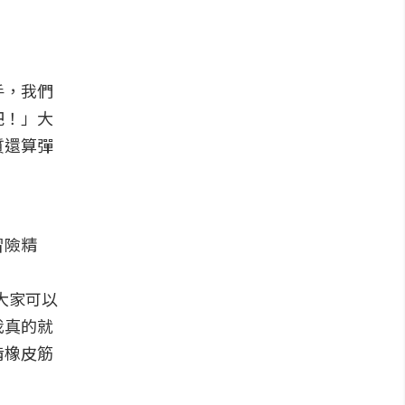
手，我們
吧！」大
質還算彈
冒險精
大家可以
我真的就
啃橡皮筋