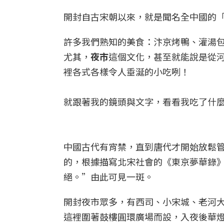
開封自古宋朝以來，就是聞名全中國的
許多我們熟知的美食：汴京烤鴨、灌湯
尤其，
夜市
這個文化，甚至就能說是從
裡各式各樣令人垂涎的小吃咧！
就跟著我的鏡頭與文字，看看我吃了什
中國古代有宵禁，直到唐代才開始放鬆
的
，根據描寫北宋社會的《東京夢華錄
絕。”由此可見一斑。
開封夜市眾多，有西司、小宋城、老河
這裡圍著鼓樓圓環廣場而設，入夜後華