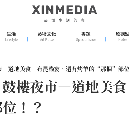
生活
藝術文化
專題
欣觀
Lifestyle
Art Pulse
Special Issue
Notes
市—道地美食｜有昆蟲宴、還有烤羊的“那個”部
】鼓樓夜市—道地美食
部位！？