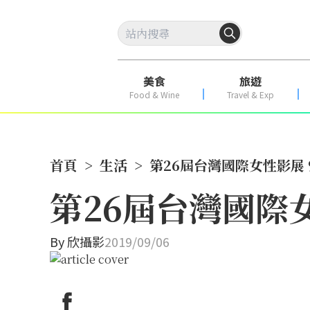
美食
旅遊
Food & Wine
Travel & Exp
首頁
>
生活
>
第26屆台灣國際女性影展
第26屆台灣國際
By
欣攝影
2019/09/06