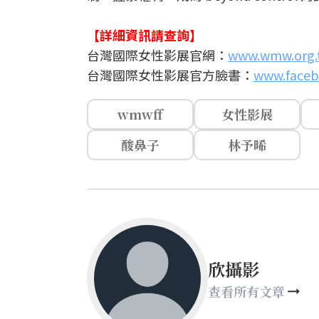
【詳細資訊請查詢】
台灣國際女性影展官網：
www.wmw.org.
台灣國際女性影展官方臉書：
www.face
wmwff
女性影展
酸鼻子
林予晞
欣攝影
查看所有文章