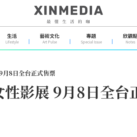
生活
藝術文化
專題
欣觀
Lifestyle
Art Pulse
Special Issue
Notes
 9月8日全台正式售票
女性影展 9月8日全台