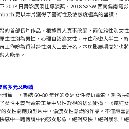
018 日舞影展最佳導演獎、2018 SXSW 西南偏南電
 Bombach 更以本片獲得了藝術性及敏感度極高的盛讚！
希的首部長片作品，根據真人真事改編，兩位跨性別女性
生性別為男性，心理自認為女性，守住秘密大半生，終在 
育工作盼為香港跨性別人士去汙名。本屆影展期間她也將
炙人能量。
豐富多元又吸睛
洲篇」，集結 60-80 年代的亞洲女性復仇電影，刺激裸
了女性主義對電影工業中男性凝視的猛烈衝撞，《瘋狂女
流行的女性剝削類型片中，偷渡女性意識的作品。不僅讓喜
快感中一睹傳說中的怒女形象，絕對爽快！絕對暴烈！絕