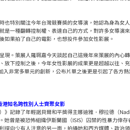
時也特別關注今年台灣競賽獎的女導演，她認為身為女人
就是一種翻轉控制權、表達自己的方式，對許多女導演來
後如果拍了自己的電影，也想投件參加女性影展。
呈現。策展人羅珮嘉今天談起自己這幾年來策展的內心轉
、放下控制之後，今年女性影展的成果更是超越以往、充
，也加入非常多單元的創新，公布片單之後更是引起了各方熱
香港知名跨性別人士齊聚女影
ders）》記錄了年輕諾貝爾和平獎得主娜迪雅．穆拉德（Nadi
事。她曾是被恐怖組織伊斯蘭國（ISIS）囚禁的性暴力倖存
利探向少有人注意的另一面，拍攝她和西方媒體、政治領