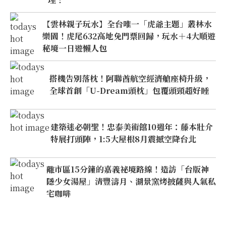
【雲林親子玩水】全台唯一「虎爺主題」叢林水
樂園！虎尾632高地免門票回歸，玩水＋4大順遊
秘境一日遊懶人包
搭機告別落枕！阿聯酋航空經濟艙座椅升級，
全球首創「U-Dream頭枕」包覆頭頸超好睡
建築迷必朝聖！忠泰美術館10週年：藤本壯介
特展打頭陣，1:5大屋根8月震撼空降台北
離市區15分鐘的嘉義祕境路線！造訪「台版神
隱少女湯屋」清豐濤月、湖景窯烤披薩與人氣私
宅咖啡