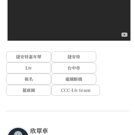
捷安特嘉年華
捷安特
Liv
台中市
報名
龍騰斷橋
薑麻園
CCC-Liv team
欣單車