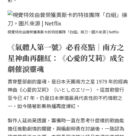
彩。
視覺特效由曾榮獲奧斯卡的特技團隊「白組」操刀。圖片來源 | Netflix
《氣體人第一號》必看亮點｜南方之
星神曲再翻紅：《心愛的艾莉》成全
劇催淚靈魂
貫穿整部劇的靈魂，是日本天團南方之星 1979 年的經典
神曲《心愛的艾莉》（いとしのエリー）。這首歌發行
至今已 47 年，仍是日本樂壇最具代表性的不朽情歌之
一，如今隨著影集熱播再度爆紅。
製作人延尚昊透露，籌備時一直在思考什麼樣的歌曲能
擔任推動劇情的關鍵，與編劇柳勇在討論後，一致認為