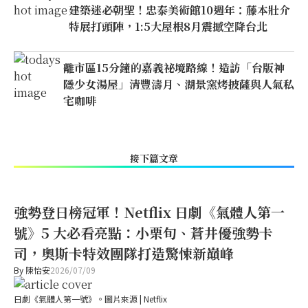
建築迷必朝聖！忠泰美術館10週年：藤本壯介
特展打頭陣，1:5大屋根8月震撼空降台北
離市區15分鐘的嘉義祕境路線！造訪「台版神
隱少女湯屋」清豐濤月、湖景窯烤披薩與人氣私
宅咖啡
接下篇文章
強勢登日榜冠軍！Netflix 日劇《氣體人第一
號》5 大必看亮點：小栗旬、蒼井優強勢卡
司，奧斯卡特效團隊打造驚悚新巔峰
By
陳怡安
2026/07/09
日劇《氣體人第一號》。圖片來源 | Netflix