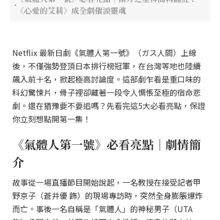
《心愛的艾莉》成全劇催淚靈魂
Netflix 最新日劇《氣體人第一號》（ガス人間）上線
後，不僅強勢登頂日本排行榜冠軍，在台灣等地也陸續
飆入前十名，掀起極高討論度。這部劇乍看是重口味的
科幻驚悚片，骨子裡卻藏著一段令人惆悵至極的宿命悲
劇。還在猶豫要不要追嗎？先看完這5大必看亮點，保證
你立刻想點開第一集！
《氣體人第一號》必看亮點｜劇情簡
介
故事從一場直播節目開始說起，一名教授在接受記者甲
野京子（蒼井優 飾）的現場專訪時，突然全身膨脹爆炸
而亡。事後一名自稱是「氣體人」的神秘男子（UTA