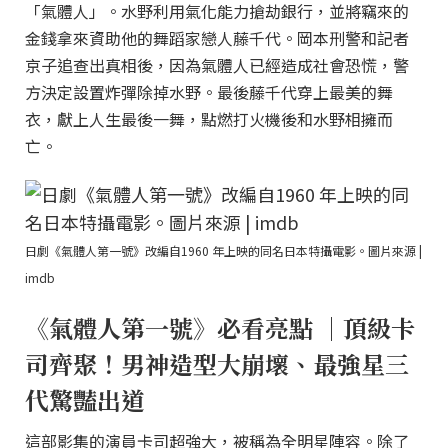
「氣體人」。水野利用氣化能力搶劫銀行，並將竊來的
金錢拿來資助他的舞蹈家戀人藤千代。岡本刑警和記者
京子追查出真相後，因為氣體人已經造成社會恐慌，警
方決定設置炸彈除掉水野。最後藤千代穿上最美的舞
衣，獻上人生最後一舞，點燃打火機後和水野相擁而
亡。
日劇《氣體人第一號》改編自1960 年上映的同名日本特攝電影。圖片來源 |
imdb
《氣體人第一號》必看亮點 ｜頂級卡
司齊聚！男神造型大崩壞、最強星三
代驚豔出道
這部影集的演員卡司超強大，被稱為全明星陣容。除了