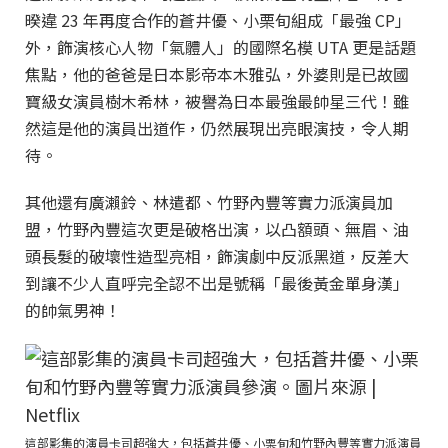
暌違 23 年再度合作的蒼井優、小栗旬組成「最強 CP」
外，飾演核心人物「氣體人」的國際名模 UTA 更是話題
焦點，他的爸爸是日本影帝本木雅弘，外婆則是已故國
寶級女演員樹木希林，被譽為日本最強最帥星三代！雖
然這是他的演員出道作，仍然展現出亮眼演技，令人期
待。
其他還有廣瀨鈴、林遣都、竹野內豐等實力派演員加
盟，竹野內豐這次更是破格出演，以凸額頭、無眉、油
頭長髮的破壞性造型亮相，飾演劇中反派黑道，反差大
到讓不少人直呼完全認不出是號稱「最後黃金單身漢」
的帥氣男神！
這部影集的演員卡司超強大，包括蒼井優、小栗旬和竹野內豐等實力派演員