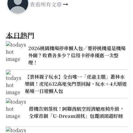
查看所有文章
本日熱門
2026桃園機場停車懶人包／要停桃機還是機場
外圍？收費各多少？信用卡停車優惠一次整
理！
【雲林親子玩水】全台唯一「虎爺主題」叢林水
樂園！虎尾632高地免門票回歸，玩水＋4大順遊
秘境一日遊懶人包
搭機告別落枕！阿聯酋航空經濟艙座椅升級，
全球首創「U-Dream頭枕」包覆頭頸超好睡