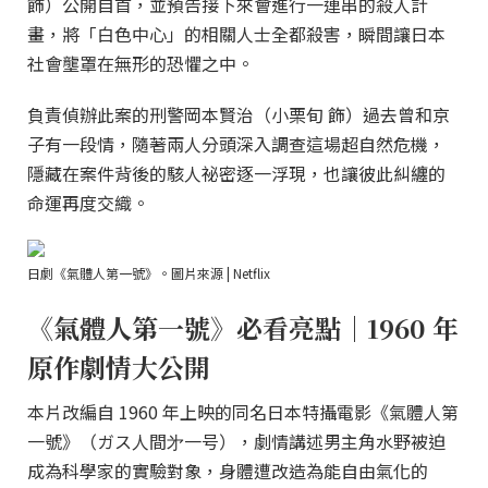
飾）公開自首，並預告接下來會進行一連串的殺人計
畫，將「白色中心」的相關人士全都殺害，瞬間讓日本
社會壟罩在無形的恐懼之中。
負責偵辦此案的刑警岡本賢治（小栗旬 飾）過去曾和京
子有一段情，隨著兩人分頭深入調查這場超自然危機，
隱藏在案件背後的駭人祕密逐一浮現，也讓彼此糾纏的
命運再度交織。
日劇《氣體人第一號》。圖片來源 | Netflix
《氣體人第一號》必看亮點｜1960 年
原作劇情大公開
本片改編自 1960 年上映的同名日本特攝電影《氣體人第
一號》（ガス人間㐧一号），劇情講述男主角水野被迫
成為科學家的實驗對象，身體遭改造為能自由氣化的