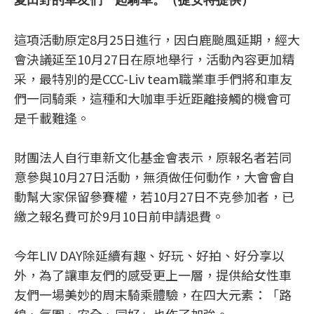
夏田野的車友們一起騎車。（捷安特提供）
這項活動原定8月25日進行，因白鹿颱風延期，經大
會決議延至10月27日在原地舉行，活動內容更加精
采，最特別的是CCC-Liv team職業車手們將和車友
們一同騎乘，這種和大咖車手近距離接觸的機會可
是千載難逢。
財團法人自行車新文化基金會表示，原報名者若同
意參與10月27日活動，無須做任何動作，大會會自
動幫大家保留參賽權，若10月27日不克參加者，已
繳之報名費可於9月10日前申請退費。
今年LIV DAY除延續有趣、好玩、好拍、好分享以
外，為了讓車友們的感受更上一層，提供給女性車
友們一場美妙的周末騎乘體驗，在四大元素：「路