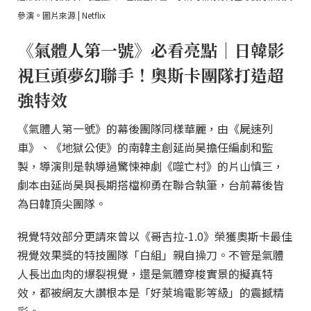
參演。圖片來源 | Netflix
《氣體人第一號》必看亮點｜日韓影
視巨頭夢幻聯手！奧斯卡團隊打造超
強特效
《氣體人第一號》的幕後團隊同樣華麗，由《屍速列
車》、《地獄公使》的南韓主創延尚昊擔任編劇和監
製，導演則是執導過驚悚神劇《噬亡村》的片山慎三，
劇本由延尚昊與長期搭檔柳勇在聯合執筆，台前幕後皆
為日韓頂尖團隊。
視覺特效部分更請來曾以《哥吉拉-1.0》榮獲奧斯卡最佳
視覺效果獎的特技團隊「白組」親自操刀。不管是氣體
人長出血肉的爆裂視覺，還是氣體穿梭實景的擬真特
效，都被網友大讚根本是「好萊塢電影等級」的震撼精