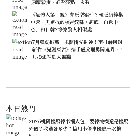
原版彩蛋、必看亮點一次看
《氣體人第一號》有原型案件？韓版納粹集
中營、黑道找的核電奴隸，起底「白色中
心」和日韓2慘案驚人相似處
7月韓劇推薦｜未開播先封神！南柱赫回歸
新作《鬼謎東宮》攜手盧允瑞勇闖鬼界，7
月必追神劇大盤點
本日熱門
2026桃園機場停車懶人包／要停桃機還是機場
外圍？收費各多少？信用卡停車優惠一次整
理！