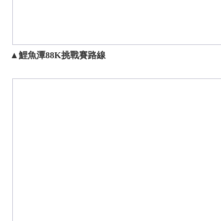
▲鯉魚潭88K挑戰賽路線