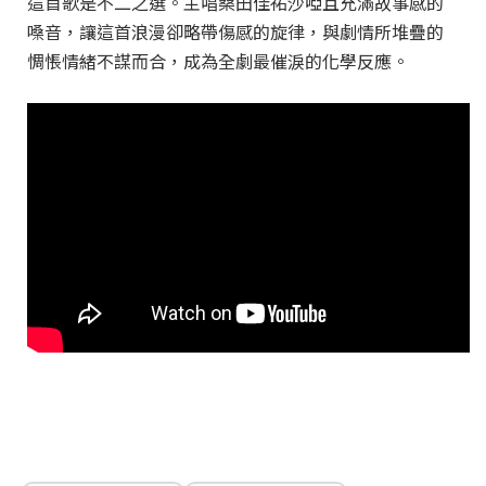
這首歌是不二之選。主唱桑田佳祐沙啞且充滿故事感的
嗓音，讓這首浪漫卻略帶傷感的旋律，與劇情所堆疊的
惆悵情緒不謀而合，成為全劇最催淚的化學反應。