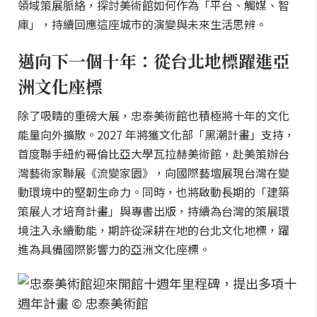
領域策展脈絡，探討美術館如何作為「平台、觸媒、智
庫」，持續回應這座城市的演變與未來生活思辨。
邁向下一個十年：從台北地標躍進亞
洲文化座標
除了吸睛的重磅大展，忠泰美術館也積極將十年的文化
能量向外擴散。2027 年將獲文化部「黑潮計畫」支持，
首度聯手紐約哥倫比亞大學瓦拉赫美術館，赴美策辦台
灣藝術家聯展《流變家園》，向國際藝壇展現台灣在變
動環境中的堅韌生命力。同時，也將啟動長期的「建築
策展人才培育計畫」與專書出版，持續為台灣的策展環
境注入永續動能，期許從深耕在地的台北文化地標，躍
進為具備國際影響力的亞洲文化座標。