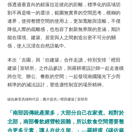
係透過垂直向的錯落拉近彼此的距離，標準化的區域切
割不再是唯一的選項，範圍無實界的空間思考，模糊的
邊界，使得整體空間的使用上，更加寬敞與流暢，不僅
降低人際的疏離感，也包容了創新無界限的意涵，期許
能在環境、建築、居室與人之間創造出密不可分的關
係，使人沉浸在自然語氣中。
本次「吉園」與「欣建築」合作走讀，特別安排「橙田
建築│室研所」之作品參訪，與羅耕甫設計師一起走進橫
跨住宅、辦公、餐飲的空間；一起發現南國陽光下少而
精準的的減法設計，塑造適性制宜的場所精神。
碳佐麻里高雄時代店；圖片提供／橙田建築│室研所
「南部因傳統產業多，大部分自己在家煮。相對於
北部，南部餐飲經營較困難，所以飲食空間需要整
合更多元素，讓人在此久留。」—羅耕甫《碳佐麻