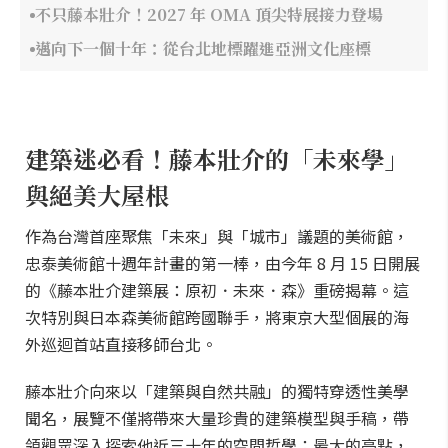
不只藤本壯介！2027 年 OMA 頂尖特展接力登場
邁向下一個十年：從台北地標躍進亞洲文化座標
建築迷必看！藤本壯介的「未來學」
與絕美大屋根
作為台灣首座聚焦「未來」與「城市」議題的美術館，
忠泰美術館十週年計畫的第一棒，由今年 8 月 15 日開展
的《藤本壯介建築展：原初．未來．森》重磅揭幕。這
次特別與日本森美術館跨國聯手，將東京大型個展的海
外巡迴首站直接移師台北。
藤本壯介向來以「建築與自然共融」的獨特穿透性美學
聞名，展覽不僅將帶來大量珍貴的建築模型與手稿，帶
領觀眾深入探索他近三十年的空間哲學；最大的亮點，