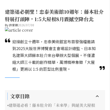
建築迷必朝聖！忠泰美術館10週年：藤本壯介
特展打頭陣，1:5大屋根8月震撼空降台北
By
許家禎
2026/07/08
迎接創立十週年，忠泰美術館宣布首發強檔邀請
到2025大阪世界博覽會主會場設計總監、日本知
名建築大師藤本壯介來台舉辦大型個展。不僅濃
縮大師三十載的創作精華，萬博精神象徵「大屋
根」更將以 1:5 的巨型比例重現。
文章目錄
建築迷必看！藤本壯介的「未來學」與絕美大屋根