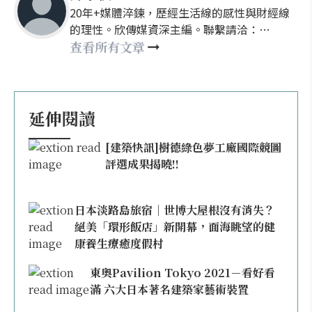
20年+媒體淬鍊，歷經生活線的感性與財經線
的理性。欣傳媒資深主編。聯繫請洽：
nellyhsu@xinmedia.com
查看所有文章
延伸閱讀
[建築快訊]樹德綠色夢工廠國際競圖
評選成果揭曉!!
日本淡路島旅宿｜世博大屋根沒有消失？
絕美「環形飯店」新開幕，面海眺望的健
康養生療癒度假村
東奧Pavilion Tokyo 2021－看好看
滿 六大日本著名建築家藝術裝置