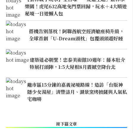
樂園！虎尾632高地免門票回歸，玩水＋4大順遊
秘境一日遊懶人包
搭機告別落枕！阿聯酋航空經濟艙座椅升級，
全球首創「U-Dream頭枕」包覆頭頸超好睡
建築迷必朝聖！忠泰美術館10週年：藤本壯介
特展打頭陣，1:5大屋根8月震撼空降台北
離市區15分鐘的嘉義祕境路線！造訪「台版神
隱少女湯屋」清豐濤月、湖景窯烤披薩與人氣私
宅咖啡
接下篇文章