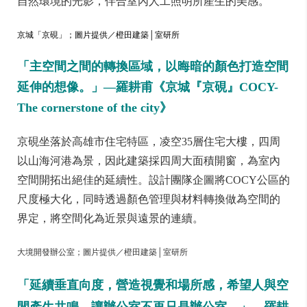
自然環境的光影，伴合室內人工照明所產生的美感。
京城「京硯」；
圖片提供／橙田建築│室研所
「主空間之間的轉換區域，以晦暗的顏色打造空間
延伸的想像。」—羅耕甫《京城『京硯』COCY-
The cornerstone of the city》
京硯坐落於高雄市住宅特區，凌空35層住宅大樓，四周
以山海河港為景，因此建築採四周大面積開窗，為室內
空間開拓出絕佳的延續性。設計團隊企圖將COCY公區的
尺度極大化，同時透過顏色管理與材料轉換做為空間的
界定，將空間化為近景與遠景的連續。
大境開發辦公室
；圖片提供／橙田建築│室研所
「延續垂直向度，營造視覺和場所感，希望人與空