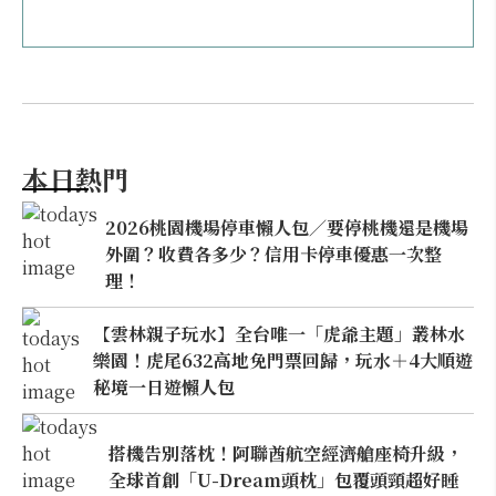
本日熱門
2026桃園機場停車懶人包／要停桃機還是機場
外圍？收費各多少？信用卡停車優惠一次整
理！
【雲林親子玩水】全台唯一「虎爺主題」叢林水
樂園！虎尾632高地免門票回歸，玩水＋4大順遊
秘境一日遊懶人包
搭機告別落枕！阿聯酋航空經濟艙座椅升級，
全球首創「U-Dream頭枕」包覆頭頸超好睡