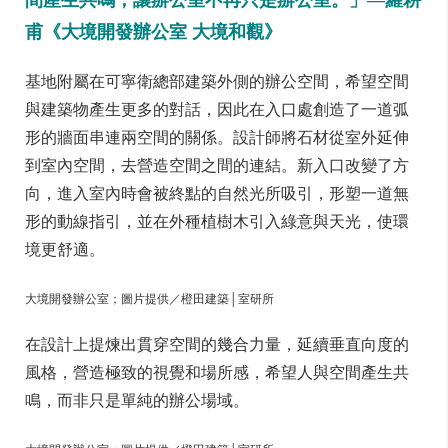
間產生共鳴，讓辦公室不再只是辦公室。」—羅耕
甫《大境開發辦公室 大境和觀》
基地附屬在可寧衛總部建築外側的辦公空間，希望空間
與建築物產生更多的對話，因此在入口處創造了一道弧
形的牆面串連兩空間的關係。設計師將石材從室外延伸
到室內空間，去營造空間之間的連結。新入口改變了方
向，進入室內時會被終點的自然光所吸引，形塑一道無
形的動線指引，並在外種植樹木引入綠意與天光，使環
境更舒適。
大境開發辦公室
；圖片提供／橙田建築│室研所
在設計上提煉出貫穿空間的幾合力量，延續垂直向度的
風格，營造極致的視覺和場所感，希望人與空間產生共
鳴，而非只是單純的辦公場域。