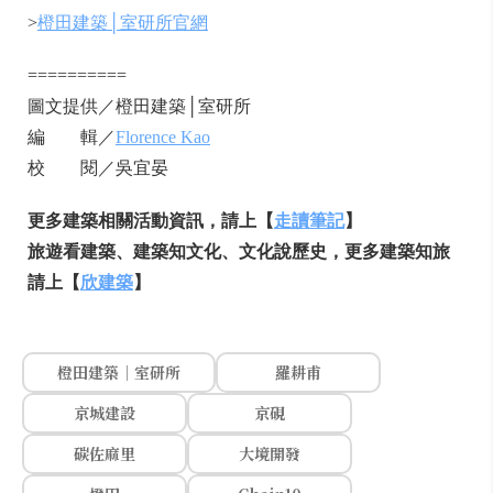
>
橙田建築│室研所官網
==========
圖文提供／橙田建築│室研所
編 輯／
Florence Kao
校 閱／吳宜晏
更多建築相關活動資訊，請上【
走讀筆記
】
旅遊看建築、建築知文化、文化說歷史，更多建築知旅
請上【
欣建築
】
橙田建築│室研所
羅耕甫
京城建設
京硯
碳佐麻里
大境開發