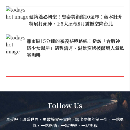
建築迷必朝聖！忠泰美術館10週年：藤本壯介
特展打頭陣，1:5大屋根8月震撼空降台北
離市區15分鐘的嘉義祕境路線！造訪「台版神
隱少女湯屋」清豐濤月、湖景窯烤披薩與人氣私
宅咖啡
Follow Us
享受吧！環遊世界，勇敢歸零去冒險，踏出夢想的第一步。一點勇
氣，一點熱情，一點快樂，一點挑戰