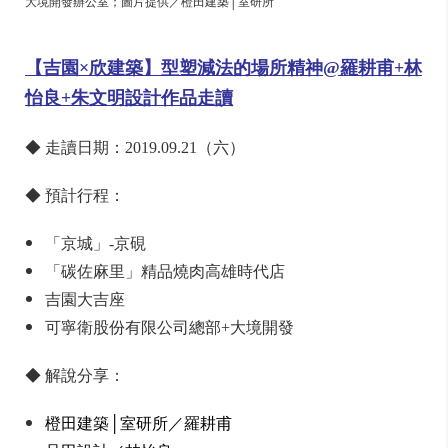
大境開發辦公室
；圖片提供／橙田建築│室研所
【吉園×欣建築】
型
塑減法的場所精神@羅耕甫+林
怡良+朱文明設計作品走讀
◆ 走讀日期：2019.09.21（六）
◆ 預計行程：
「京城」-京硯
「碳佐麻里」精品燒肉高雄時代店
吉園大吉座
可寧衛股份有限公司總部+大境開發
◆ 解說分享：
橙田建築│室研所／羅耕甫