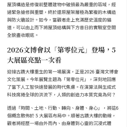
屋頂構造是修復前整體建物中破損最為嚴重的區域，經
過緊急搶修與重塑，終於還原屋架層極為繁複的木構造
與防火牆設計。如今，當觀者走上充滿歷史溫度的貓
道，可以由上而下將屋頂結構與下方昔日的實驗室空間
全貌盡收眼底。
2026文博會以「第零位元」登場，5
大展區亮點一次看
迎接古蹟大樓重生的第一場展演，正是2026 臺灣文博會
文化策展。今年展覽主題為「第零位元」，深刻地回應
了當下人工智快速發展的時代焦慮。在演算法與生成式
科技席捲全球的洪流下，人類的創造力本質究竟為何？
透過「時間、土地、行動、轉向、身體、身心」，將這6
個概念散佈於 5 大展區布局中。順著古蹟大樓的動線，
觀者將經歷一場由外而內、由身體到心靈的沉浸式體