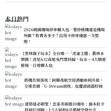
本日熱門
2026桃園機場停車懶人包／要停桃機還是機場
外圍？收費各多少？信用卡停車優惠一次整
理！
【雲林親子玩水】全台唯一「虎爺主題」叢林水
樂園！虎尾632高地免門票回歸，玩水＋4大順遊
秘境一日遊懶人包
搭機告別落枕！阿聯酋航空經濟艙座椅升級，
全球首創「U-Dream頭枕」包覆頭頸超好睡
建築迷必朝聖！忠泰美術館10週年：藤本壯介
特展打頭陣，1:5大屋根8月震撼空降台北