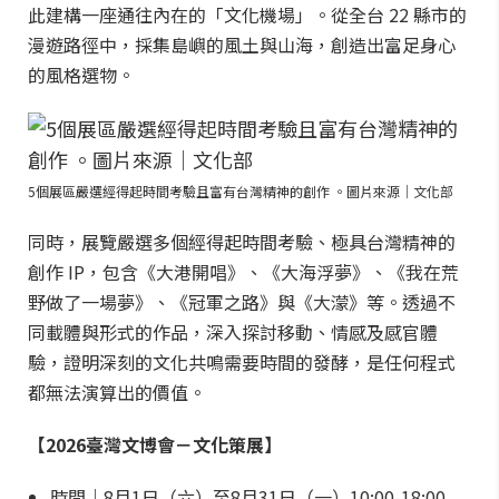
此建構一座通往內在的「文化機場」。從全台 22 縣市的
漫遊路徑中，採集島嶼的風土與山海，創造出富足身心
的風格選物。
5個展區嚴選經得起時間考驗且富有台灣精神的創作 。圖片來源｜文化部
同時，展覽嚴選多個經得起時間考驗、極具台灣精神的
創作 IP，包含《大港開唱》、《大海浮夢》、《我在荒
野做了一場夢》、《冠軍之路》與《大濛》等。透過不
同載體與形式的作品，深入探討移動、情感及感官體
驗，證明深刻的文化共鳴需要時間的發酵，是任何程式
都無法演算出的價值。
【2026臺灣文博會－文化策展】
時間｜8月1日（六）至8月31日（一）10:00-18:00