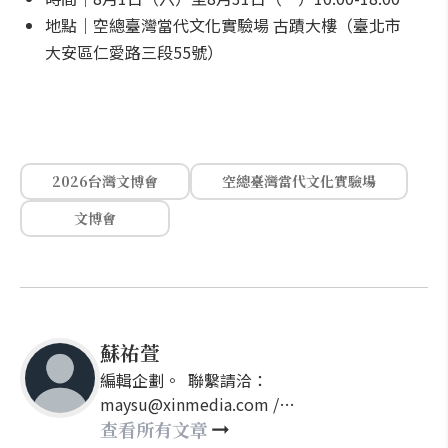
地點｜空總臺灣當代文化實驗場 古蹟大樓（臺北市
大安區仁愛路三段55號）
2026台灣文博會
空總臺灣當代文化實驗場
文博會
蘇祐萱
編輯企劃。 聯繫請洽：
maysu@xinmedia.com /
may860527@gmail.com
查看所有文章