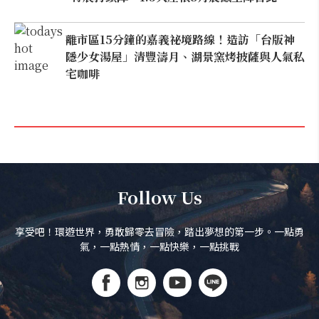
離市區15分鐘的嘉義祕境路線！造訪「台版神
隱少女湯屋」清豐濤月、湖景窯烤披薩與人氣私
宅咖啡
Follow Us
享受吧！環遊世界，勇敢歸零去冒險，踏出夢想的第一步。一點勇
氣，一點熱情，一點快樂，一點挑戰