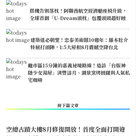
搭機告別落枕！阿聯酋航空經濟艙座椅升級，
全球首創「U-Dream頭枕」包覆頭頸超好睡
建築迷必朝聖！忠泰美術館10週年：藤本壯介
特展打頭陣，1:5大屋根8月震撼空降台北
離市區15分鐘的嘉義祕境路線！造訪「台版神
隱少女湯屋」清豐濤月、湖景窯烤披薩與人氣私
宅咖啡
接下篇文章
空總古蹟大樓8月修復開放！首度全面打開迎