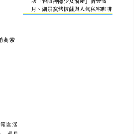
訪「台版神隱少女湯屋」清豐濤
月、湖景窯烤披薩與人氣私宅咖啡
銷商索
焦段範圍涵