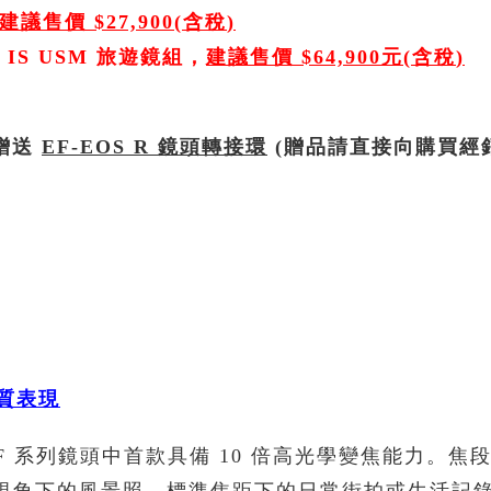
建議售價
$27,900(
含稅
)
3 IS USM
旅遊鏡組，
建議售價
$64,900
元
(
含稅
)
即贈送
EF-EOS R
鏡頭轉接環
(贈品請直接向購買經
質表現
SM 是 RF 系列鏡頭中首款具備 10 倍高光學變焦能力。