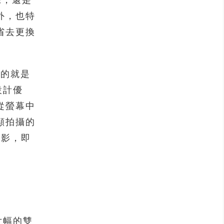
錄，還是
外，也特
省去更換
強調的就是
設計優
從螢幕中
顯拍攝的
鬼影，即
全片幅的雙