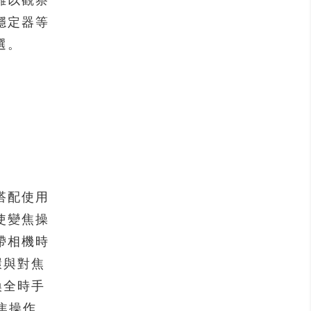
難以觀察
穩定器等
選。
 搭配使用
使變焦操
帶相機時
環與對焦
換全時手
焦操作