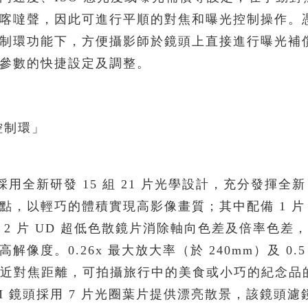
喀噠聲，因此可進行平順的對焦和曝光控制操作。憑
制環功能下，方便攝影師於鏡頭上直接進行曝光補
參數的快捷設定及調整。
控制環」
SM 鏡頭採用全新研發 15 組 21 片光學設計，充分發揮全新
，以輕巧的體積實現高影像畫質；其中配備 1 片 P
2 片 UD 超低色散鏡片消除軸向色差及倍率色差
度。0.26x 最大放大率（於 240mm）及 0.5
端）最近對焦距離，可拍攝旅行中的美食或小巧的紀念品
IS USM 鏡頭採用 7 片光圈葉片提供漂亮散景，該鏡頭