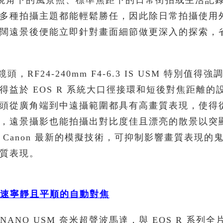
是廣闊視角下的風景照、標準焦距下的日常街拍或生活記
多種拍攝主題都能輕鬆勝任，因此除日常拍攝使用
闊遠景後便能立即針對畫面細節做更深入的探索，
RF24-240mm F4-6.3 IS USM 特別值得
益於 EOS R 系統大口徑接環和短後對焦距離的
頭從廣角端到中遠攝範圍都具有高畫質表現，使得
，遠景攝影也能拍攝出對比度佳且漂亮的散景以突
Canon 最新的模擬技術，可抑制影響畫質表現的
質表現。
速寧靜且平順的自動對焦
M 採用 NANO USM 奈米超聲波馬達，與 EOS R 系列