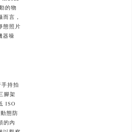
移動的物
攝而言，
靜態照片
機器噪
進行手持拍
三腳架
ISO
援動態防
頭的內