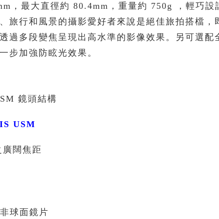
mm，最大直徑約 80.4mm，重量約 750g ，輕巧
、旅行和風景的攝影愛好者來說是絕佳旅拍搭檔，
透過多段變焦呈現出高水準的影像效果。另可選配
，進一步加強防眩光效果。
S USM 鏡頭結構
 IS USM
遠之廣闊焦距
o 非球面鏡片