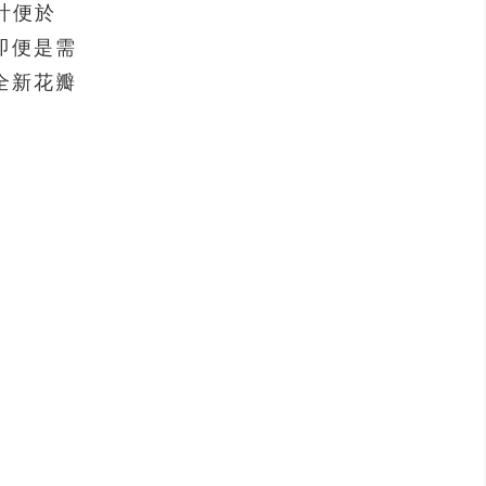
設計便於
即便是需
全新花瓣