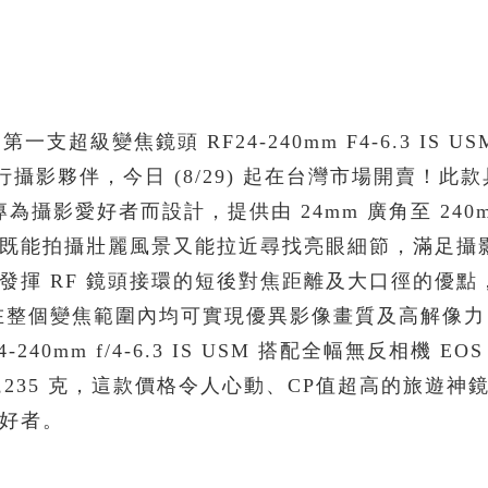
一支超級變焦鏡頭 RF24-240mm F4-6.3 IS U
美旅行攝影夥伴，今日 (8/29) 起在台灣市場開賣！此款
為攝影愛好者而設計，提供由 24mm 廣角至 240
既能拍攝壯麗風景又能拉近尋找亮眼細節，滿足攝
發揮 RF 鏡頭接環的短後對焦距離及大口徑的優點
，在整個變焦範圍內均可實現優異影像畫質及高解像
240mm f/4-6.3 IS USM 搭配全幅無反相機 EOS
,235 克，這款價格令人心動、CP值超高的旅遊神
好者。