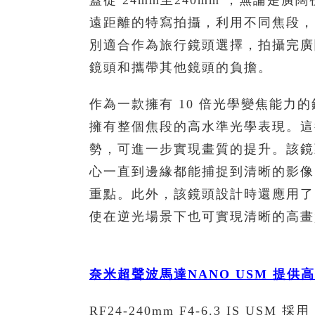
蓋從 24mm至240mm ，無論
遠距離的特寫拍攝，利用不同焦段，
別適合作為旅行鏡頭選擇，拍攝完廣
鏡頭和攜帶其他鏡頭的負擔。
作為一款擁有 10 倍光學變焦能力的鏡頭，
擁有整個焦段的高水準光學表現。這得
勢，可進一步實現畫質的提升。該鏡
心一直到邊緣都能捕捉到清晰的影像
重點。此外，該鏡頭設計時還應用了 
使在逆光場景下也可實現清晰的高畫
奈米超聲波馬達
NANO USM
提供高
RF24-240mm F4-6.3 IS US