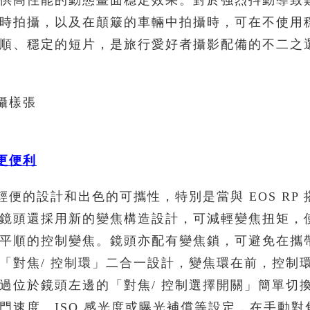
供高性能的動態畫面穩定效果。對於強烈抖動導致
時拍攝，以及在顛簸的車輛中拍攝時，可在不使用
順、穩定的短片，是旅行愛好者攝影配備的不二之
 拍攝樣張
更便利
USM 具有輕便的設計和出色的可攜性，特別是當與 EOS RP
鏡頭還採用新的變焦構造設計，可減輕變焦扭矩，
平順的控制變焦。鏡頭亦配有變焦鎖，可避免在攜
「對焦/ 控制環」二合一設計，變焦環在前，控制
過位於鏡頭左邊的「對焦/ 控制選擇開關」簡單切
門速度、ISO 感光度或曝光補償等設定，在手動對