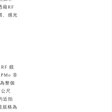
藉RF
償、感光
 RF 鏡
Mo 非
，為整個
 公尺
的近拍
濾鏡規格為