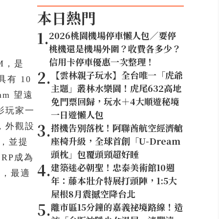
本日熱門
1
.
2026桃園機場停車懶人包／要停
桃機還是機場外圍？收費各多少？
信用卡停車優惠一次整理！
SM，是
2
.
【雲林親子玩水】全台唯一「虎爺
具有 10
主題」叢林水樂園！虎尾632高地
mm 望遠
免門票回歸，玩水＋4大順遊秘境
影玩家一
一日遊懶人包
3
.
，外觀設
搭機告別落枕！阿聯酋航空經濟艙
座椅升級，全球首創「U-Dream
力，並提
頭枕」包覆頭頸超好睡
 RP成為
4
.
建築迷必朝聖！忠泰美術館10週
鏡，最適
年：藤本壯介特展打頭陣，1:5大
屋根8月震撼空降台北
5
.
離市區15分鐘的嘉義祕境路線！造