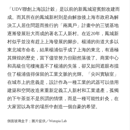
「UDV聯創上海設計穀」是以前的新鳳城迎賓館改建而
成。而其所在的鳳城新村則是由解放後上海市政府為解
決工人居住問題而推行的「兩萬戶」計畫中的三號基地
逐漸發展壯大而成的著名工人新村。在近20年，鳳城新
村似乎並沒有趕上上海發展的腳步。楊浦的街道大多以
東北城市命名，結果楊浦似乎成了上海的東北，有過極
其輝煌的歷史，當下儘管努力但顯然落後了。商業中心
和高級住宅樓掩蓋不了楊浦的失落，卻又如同遮眼布擋
住了楊浦值得保留的工業文脈的光輝。「尖叫實驗室」
在城市上的意義是，設計作為一種工業的武器可以借用
建築和空間改造來重新定義工人新村和工業遺產，孤獨
的下午茶並不是所謂的情懷，而是一種可能性針灸，在
大家習以為常的場所中創造一個自豪的希望。
側面玻璃盒子；圖片提供／Wutopia Lab