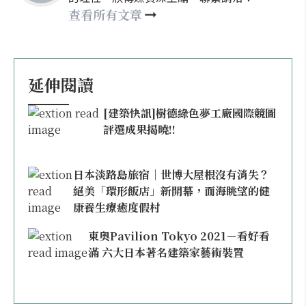
nellyhsu@xinmedia.com
查看所有文章
延伸閱讀
[建築快訊]樹德綠色夢工廠國際競圖
評選成果揭曉!!
日本淡路島旅宿｜世博大屋根沒有消失？
絕美「環形飯店」新開幕，面海眺望的健
康養生療癒度假村
東奧Pavilion Tokyo 2021－看好看
滿 六大日本著名建築家藝術裝置