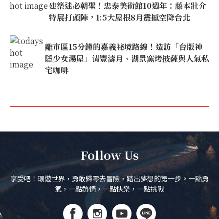
建築迷必朝聖！忠泰美術館10週年：藤本壯介
特展打頭陣，1:5大屋根8月震撼空降台北
離市區15分鐘的嘉義祕境路線！造訪「台版神
隱少女湯屋」清豐濤月、湖景窯烤披薩與人氣私
宅咖啡
Follow Us
享受吧！環遊世界，勇敢歸零去冒險，踏出夢想的第一步。一點勇
氣，一點熱情，一點快樂，一點挑戰