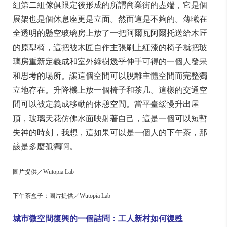
組第二組傢俱限定後形成的所謂商業街的盡端，它是個
展架也是個休息座更是立面。然而這是不夠的。薄曦在
全透明的懸空玻璃房上放了一把阿爾瓦阿爾托送給木匠
的原型椅，這把被木匠自作主張刷上紅漆的椅子就把玻
璃房重新定義成和室外綠樹幾乎伸手可得的一個人發呆
和思考的場所。讓這個空間可以脫離主體空間而完整獨
立地存在。升降機上放一個椅子和茶几。這樣的交通空
間可以被定義成移動的休憩空間。當平臺緩慢升出屋
頂，玻璃天花仿佛水面映射著自己，這是一個可以短暫
失神的時刻，我想，這如果可以是一個人的下午茶，那
該是多麼孤獨啊。
圖片提供／Wutopia Lab
下午茶盒子；圖片提供／Wutopia Lab
城市微空間復興的一個詰問：工人新村如何復甦