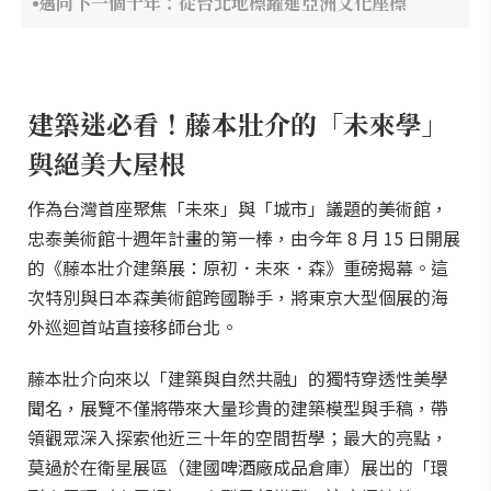
邁向下一個十年：從台北地標躍進亞洲文化座標
建築迷必看！藤本壯介的「未來學」
與絕美大屋根
作為台灣首座聚焦「未來」與「城市」議題的美術館，
忠泰美術館十週年計畫的第一棒，由今年 8 月 15 日開展
的《藤本壯介建築展：原初．未來．森》重磅揭幕。這
次特別與日本森美術館跨國聯手，將東京大型個展的海
外巡迴首站直接移師台北。
藤本壯介向來以「建築與自然共融」的獨特穿透性美學
聞名，展覽不僅將帶來大量珍貴的建築模型與手稿，帶
領觀眾深入探索他近三十年的空間哲學；最大的亮點，
莫過於在衛星展區（建國啤酒廠成品倉庫）展出的「環