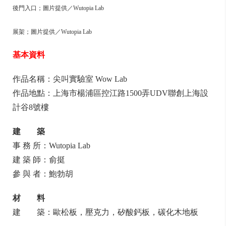
後門入口；圖片提供／Wutopia Lab
展架；圖片提供／Wutopia Lab
基本資料
作品名稱：尖叫實驗室 Wow Lab
作品地點：上海市楊浦區控江路1500弄UDV聯創上海設
計谷8號樓
建 築
事 務 所：Wutopia Lab
建 築 師：俞挺
參 與 者：鮑勃胡
材 料
建 築：歐松板，壓克力，矽酸鈣板，碳化木地板