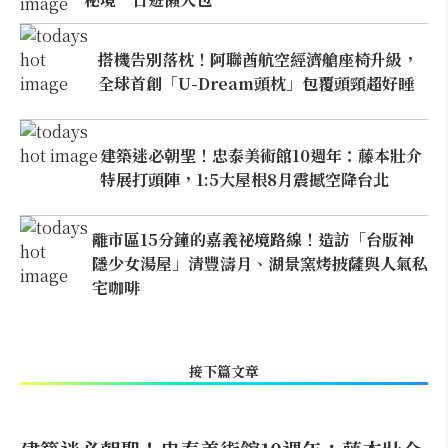
搭機告別落枕！阿聯酋航空經濟艙座椅升級，
全球首創「U-Dream頭枕」包覆頭頸超好睡
建築迷必朝聖！忠泰美術館10週年：藤本壯介
特展打頭陣，1:5大屋根8月震撼空降台北
離市區15分鐘的嘉義祕境路線！造訪「台版神
隱少女湯屋」清豐濤月、湖景窯烤披薩與人氣私
宅咖啡
接下篇文章