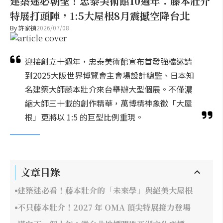
建築迷必朝聖！忠泰美術館10週年：藤本壯介
特展打頭陣，1:5大屋根8月震撼空降台北
By
許家禎
2026/07/08
迎接創立十週年，忠泰美術館宣布首發強檔邀請
到2025大阪世界博覽會主會場設計總監、日本知
名建築大師藤本壯介來台舉辦大型個展。不僅濃
縮大師三十載的創作精華，萬博精神象徵「大屋
根」更將以 1:5 的巨型比例重現。
文章目錄
建築迷必看！藤本壯介的「未來學」與絕美大屋根
不只藤本壯介！2027 年 OMA 頂尖特展接力登場