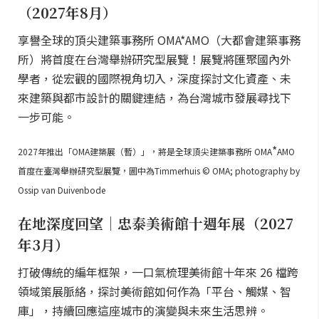
（2027年8月）
享譽全球的頂尖建築事務所 OMA*AMO（大都會建築事務
所）將首度在台灣舉辦研究型展覽！展覽將匯聚國內外
學者，從宏觀的國際視角切入，深度探討文化資產、未
來建築與都市設計的關鍵連結，為台灣城市發展尋找下
一步可能。
*
2027年推出「OMA建築展（暫）」，將是全球頂尖建築事務所 OMA
AMO
首度在臺灣舉辦研究型展覽，圖中為Timmerhuis © OMA; photography by
Ossip van Duivenbode
在地深度回望｜忠泰美術館十週年展（2027
年3月）
打破傳統的編年框架，一口氣梳理美術館十年來 26 檔跨
領域策展脈絡，探討美術館如何作為「平台、觸媒、智
庫」，持續回應這座城市的演變與未來生活思辨。