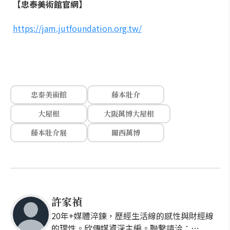
【忠泰美術館官網】
https://jam.jutfoundation.org.tw/
忠泰美術館
藤本壯介
大屋根
大阪萬博大屋根
藤本壯介展
關西萬博
許家禎
20年+媒體淬鍊，歷經生活線的感性與財經線
的理性。欣傳媒資深主編。聯繫請洽：