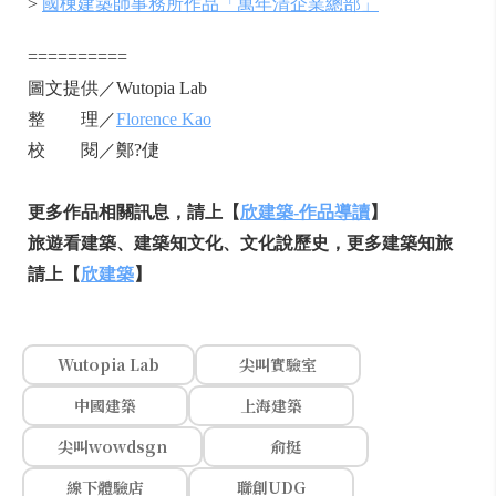
>
國棟建築師事務所作品「萬年清企業總部」
==========
圖文提供／Wutopia Lab
整 理／
Florence Kao
校 閱／鄭?倢
更多作品相關訊息，請上【
欣建築
-
作品導讀
】
旅遊看建築、建築知文化、文化說歷史，更多建築知旅
請上【
欣建築
】
Wutopia Lab
尖叫實驗室
中國建築
上海建築
尖叫wowdsgn
俞挺
線下體驗店
聯創UDG