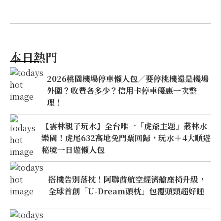
本日熱門
2026桃園機場停車懶人包／要停桃機還是機場
外圍？收費各多少？信用卡停車優惠一次整
理！
【雲林親子玩水】全台唯一「虎爺主題」叢林水
樂園！虎尾632高地免門票回歸，玩水＋4大順遊
秘境一日遊懶人包
搭機告別落枕！阿聯酋航空經濟艙座椅升級，
全球首創「U-Dream頭枕」包覆頭頸超好睡