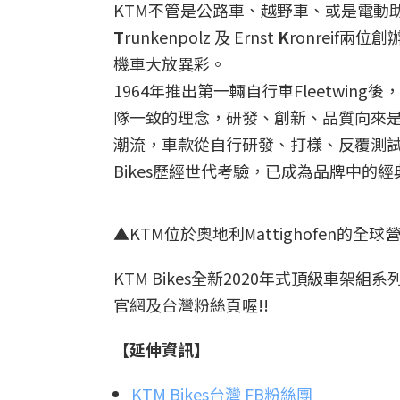
KTM不管是公路車、越野車、或是電動助
T
runkenpolz 及 Ernst
K
ronreif兩位
機車大放異彩。
1964年推出第一輛自行車Fleetwi
隊一致的理念，研發、創新、品質向來是
潮流，車款從自行研發、打樣、反覆測試
Bikes歷經世代考驗，已成為品牌中的
▲KTM位於奧地利
attighofen的全
M
KTM Bikes全新2020年式頂級車架
官網及台灣粉絲頁喔!!
【延伸資訊】
KTM Bikes台灣 FB粉絲團