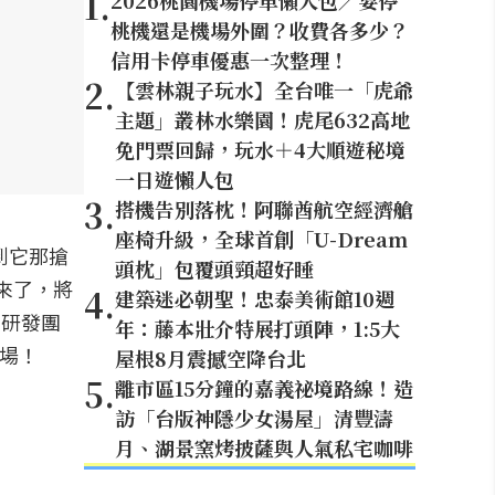
1
.
2026桃園機場停車懶人包／要停
桃機還是機場外圍？收費各多少？
信用卡停車優惠一次整理！
2
.
【雲林親子玩水】全台唯一「虎爺
主題」叢林水樂園！虎尾632高地
免門票回歸，玩水＋4大順遊秘境
一日遊懶人包
3
.
搭機告別落枕！阿聯酋航空經濟艙
座椅升級，全球首創「U-Dream
到它那搶
頭枕」包覆頭頸超好睡
來了，將
4
.
建築迷必朝聖！忠泰美術館10週
M研發團
年：藤本壯介特展打頭陣，1:5大
登場！
屋根8月震撼空降台北
5
.
離市區15分鐘的嘉義祕境路線！造
訪「台版神隱少女湯屋」清豐濤
月、湖景窯烤披薩與人氣私宅咖啡