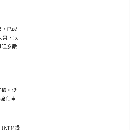
驗，已成
發人員，以
風阻系數
干擾。低
能強化車
KTM提