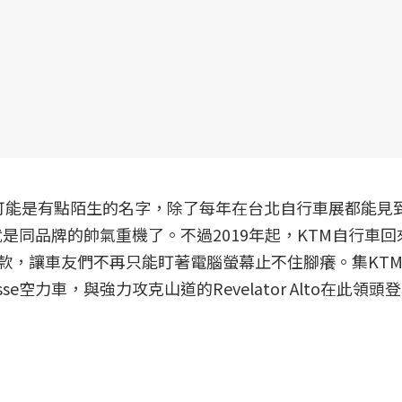
可能是有點陌生的名字，除了每年在台北自行車展都能見
是同品牌的帥氣重機了。不過2019年起，KTM自行車回
銳車款，讓車友們不再只能盯著電腦螢幕止不住腳癢。集KT
isse空力車，與強力攻克山道的Revelator Alto在此領頭