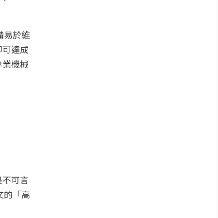
具備易於維
即可達成
專業機械
是不可言
文的「高