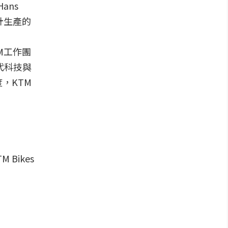
ans
設計生產的
M工作團
代科技與
，KTM
Bikes