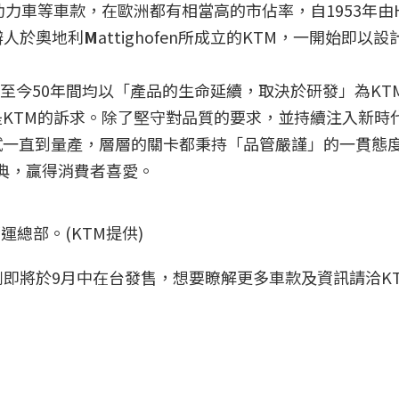
力車等車款，在歐洲都有相當高的市佔率，自1953年由H
創辦人於奧地利
M
attighofen所成立的KTM，一開始即以
ng後，至今50年間均以「產品的生命延續，取決於研發」為KT
KTM的訴求。除了堅守對品質的要求，並持續注入新時
一直到量產，層層的關卡都秉持「品管嚴謹」的一貫態度
經典，贏得消費者喜愛。
球營運總部。(KTM提供)
組系列即將於9月中在台發售，想要瞭解更多車款及資訊請洽KTM 