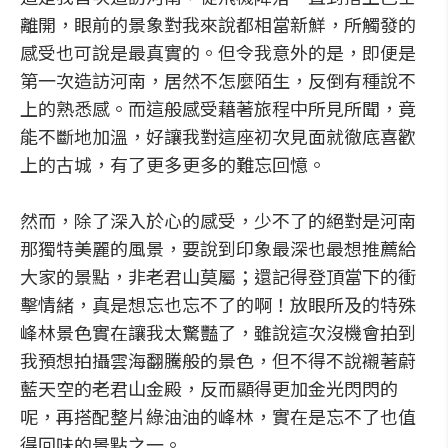
離開，眼前的景象對我來說都相當新鮮，所觸發的
感受也可說是最真實的。但令我意外的是，即便是
第一次造訪河南，居然不怎麼陌生，反倒有種說不
上的熟悉感。而這般感受藉著旅程中所見所聞，竟
能不斷地加溫，好讓我對這座初次見面就徹底喜歡
上的古城，有了更多更多的難忘回憶。
然而，除了深入於心的感受，少不了的絕對是河南
那獨特美麗的風景，要說到印象最深也最想推薦給
大家的景點，非老君山莫屬；還記得登頂當下的衝
擊情緒，真是想忘也忘不了的啊！放眼所及的特殊
峰林景色實在讓我太驚豔了，雖說這次沒機會拍到
我預想拍攝雲海翻騰般的景色，但不得不說襯著蔚
藍天空的老君山金殿，反而顯得更加金光閃閃的
呢，再搭配整片綠油油的峰林，實在是忘不了也值
得回味的景點之一。