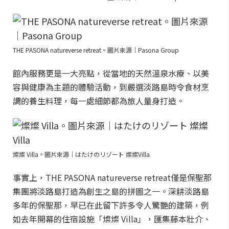
THE PASONA natureverse retreat。圖片來源｜Pasona Group
館內服務更是一大亮點，從當地的天然溫泉水療、以美
容與健康為主題的體驗活動，到嚴選淡路島時令食材烹
調的養生料理，每一處細節都為旅人量身打造。
燦燦 Villa。圖片來源｜はたけのリゾート 燦燦Villa
事實上，THE PASONA natureverse retreat僅是保聖那
集團將淡路島打造為創生之島的拼圖之一。深耕淡路島
多年的保聖那，早已在此留下許多令人驚艷的建築，例
如去年開幕的住宿設施「燦燦 Villa」，匯集藤本壯介、