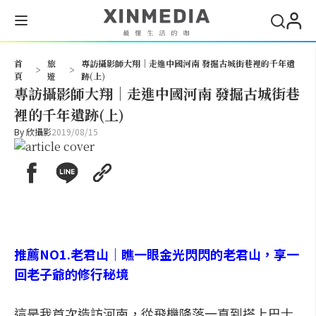
搜尋
首
旅
專訪攝影師大翔｜走進中國河南 發掘古城街巷裡的千年遺
>
>
頁
遊
跡(上)
專訪攝影師大翔｜走進中國河南 發掘古城街巷
裡的千年遺跡(上)
By
欣攝影
2019/08/15
推薦NO1.老君山｜瞧一眼金光閃閃的老君山，享一
回老子爺的修行秘境
這是我首次造訪河南，從飛機降落一直到搭上巴士