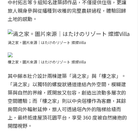
中村拓志等 9 組知名建築師作品，不僅提供住宿，更讓
旅人親身參與從播種到收穫的完整農耕過程，體驗回歸
土地的感動。
渦之家。圖片來源｜はたけのリゾート 燦燦Villa
樓之家。圖片來源｜はたけのリゾート 燦燦Villa
其中藤本壯介設計兩棟建築「渦之家」與「樓之家」。
「渦之家」以獨特的螺旋狀通道連結內外空間，模糊建
築與自然的界線，既開放又包容，創造出流動多層次的
空間體驗；而「樓之家」則以中央塔樓作為客廳，其餘
房間向外輻射延伸，旅人可透過塔內外的階梯拾級而
上，最終抵達屋頂花園平台，享受 360 度被自然擁抱的
開闊視野。