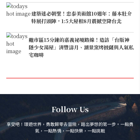
建築迷必朝聖！忠泰美術館10週年：藤本壯介
特展打頭陣，1:5大屋根8月震撼空降台北
離市區15分鐘的嘉義祕境路線！造訪「台版神
隱少女湯屋」清豐濤月、湖景窯烤披薩與人氣私
宅咖啡
Follow Us
享受吧！環遊世界，勇敢歸零去冒險，踏出夢想的第一步。一點勇
氣，一點熱情，一點快樂，一點挑戰