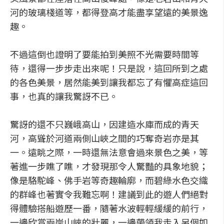
河的玻璃棧道等，都得登高才能盡享望遠的美景逸
趣。
不過這倒也證明了要能拍到美照不光需要時間等
待，還得一步步走出來呢！只是說，這回所到之處
的各色美景，居然能美到讓我都忘了有懼高症這回
事，也真的讓我驚訝不已。
驚訝的還不只巍峨高山，因建造水庫而成的青天
河，高聳於河道兩側山峽之間的巧奪奇岩亦是其
一。遠眺之際，一時還無法意會過來景色之美，等
著進一步瞧了瞧，才發現那令人驚豔的具象地貌；
像是駱駝峰、佛手岩等奇趣輪廓，而碧綠水色交織
的群峰也著實令我難忘啊！建議到此的遊人們絕對
得體驗搭船遊歷一番，隨著水波輕輕緩緩的前行，
一邊欣賞兩岸山峽的壯麗，一邊帶領我走入另個如