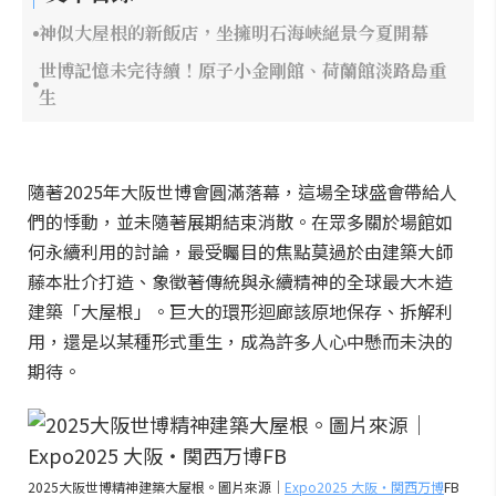
神似大屋根的新飯店，坐擁明石海峽絕景今夏開幕
世博記憶未完待續！原子小金剛館、荷蘭館淡路島重
生
隨著2025年大阪世博會圓滿落幕，這場全球盛會帶給人
們的悸動，並未隨著展期結束消散。在眾多關於場館如
何永續利用的討論，最受矚目的焦點莫過於由建築大師
藤本壯介打造、象徵著傳統與永續精神的全球最大木造
建築「大屋根」。巨大的環形迴廊該原地保存、拆解利
用，還是以某種形式重生，成為許多人心中懸而未決的
期待。
2025大阪世博精神建築大屋根。圖片來源｜
Expo2025 大阪・関西万博
FB