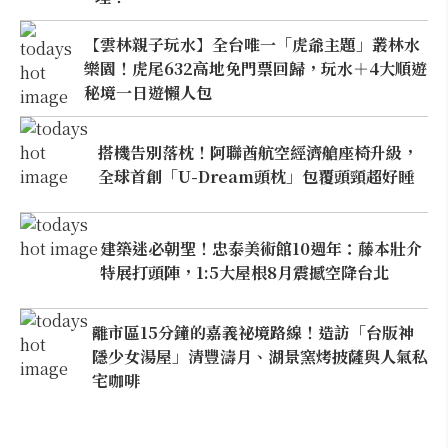
【雲林親子玩水】全台唯一「虎爺主題」叢林水
樂園！虎尾632高地免門票回歸，玩水＋4大順遊
秘境一日遊懶人包
搭機告別落枕！阿聯酋航空經濟艙座椅升級，
全球首創「U-Dream頭枕」包覆頭頸超好睡
建築迷必朝聖！忠泰美術館10週年：藤本壯介
特展打頭陣，1:5大屋根8月震撼空降台北
離市區15分鐘的嘉義祕境路線！造訪「台版神
隱少女湯屋」清豐濤月、湖景窯烤披薩與人氣私
宅咖啡