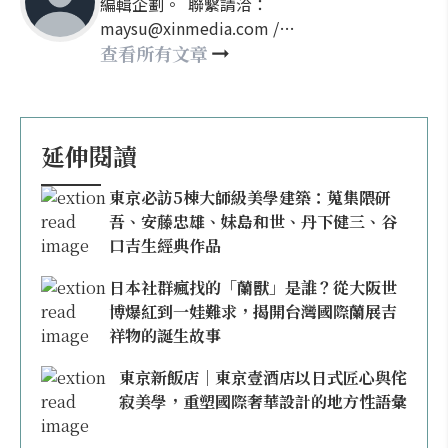
編輯企劃。 聯繫請洽：
maysu@xinmedia.com /
may860527@gmail.com
查看所有文章
延伸閱讀
東京必訪5棟大師級美學建築：蒐集隈研
吾、安藤忠雄、妹島和世、丹下健三、谷
口吉生經典作品
日本社群瘋找的「蘭獸」是誰？從大阪世
博爆紅到一娃難求，揭開台灣國際蘭展吉
祥物的誕生故事
東京新飯店｜東京壹酒店以日式匠心與侘
寂美學，重塑國際奢華設計的地方性語彙