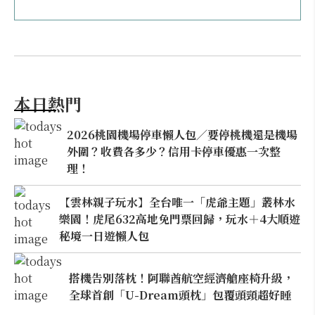
本日熱門
2026桃園機場停車懶人包／要停桃機還是機場
外圍？收費各多少？信用卡停車優惠一次整
理！
【雲林親子玩水】全台唯一「虎爺主題」叢林水
樂園！虎尾632高地免門票回歸，玩水＋4大順遊
秘境一日遊懶人包
搭機告別落枕！阿聯酋航空經濟艙座椅升級，
全球首創「U-Dream頭枕」包覆頭頸超好睡