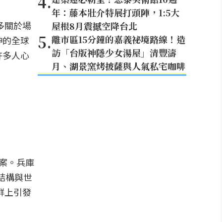
4
.
年：藤本壯介特展打頭陣，1:5大
多關於場
屋根8月震撼空降台北
5
.
離市區15分鐘的嘉義祕境路線！造
神的全球
訪「台版神隱少女湯屋」清豐濤
許多人心
月、湖景窯烤披薩與人氣私宅咖啡
答案。兵庫
線結構與世
群上引發