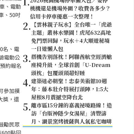
1
.
2026桃園機場停車懶人包／要停
行車、電動
桃機還是機場外圍？收費各多少？
車、50吋
信用卡停車優惠一次整理！
2
.
【雲林親子玩水】全台唯一「虎爺
主題」叢林水樂園！虎尾632高地
免門票回歸，玩水＋4大順遊秘境
一日遊懶人包
0名、電
3
.
搭機告別落枕！阿聯酋航空經濟艙
體驗電動公
座椅升級，全球首創「U-Dream
預約報名
頭枕」包覆頭頸超好睡
4
.
建築迷必朝聖！忠泰美術館10週
年：藤本壯介特展打頭陣，1:5大
可參加摸
屋根8月震撼空降台北
大獎，還
5
.
離市區15分鐘的嘉義祕境路線！造
訪「台版神隱少女湯屋」清豐濤
月、湖景窯烤披薩與人氣私宅咖啡
鼓勵民眾
600點回