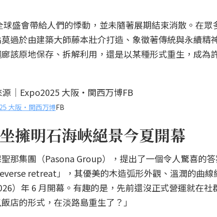
場全球盛會帶給人們的悸動，並未隨著展期結束消散。在眾
點莫過於由建築大師藤本壯介打造、象徵著傳統與永續精
迴廊該原地保存、拆解利用，還是以某種形式重生，成為
2025 大阪・関西万博
FB
坐擁明石海峽絕景今夏開幕
那集團（Pasona Group），提出了一個令人驚喜的
ureverse retreat」，其優美的木造弧形外觀、溫潤的曲
26）年 6 月開幕。有趣的是，先前還沒正式營運就在社
以飯店的形式，在淡路島重生了？」