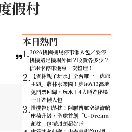
度假村
本日熱門
1
.
2026桃園機場停車懶人包／要停
桃機還是機場外圍？收費各多少？
信用卡停車優惠一次整理！
2
.
【雲林親子玩水】全台唯一「虎爺
主題」叢林水樂園！虎尾632高地
免門票回歸，玩水＋4大順遊秘境
一日遊懶人包
3
.
搭機告別落枕！阿聯酋航空經濟艙
座椅升級，全球首創「U-Dream
頭枕」包覆頭頸超好睡
建築迷必朝聖！忠泰美術館10週