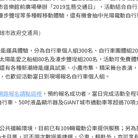
市音樂館前廣場舉辦「2019生態交通日」，活動結合自
及漫步鹽埕等多種輕移動體驗，還有機會抽中光陽電動自行
高雄市政府交通局）
綠能運具體驗，分為自行車個人組300名、自行車團體組20
、太陽能愛之船組80名及漫步鹽埕組200名，活動可免費
還有各種新潮綠能運具試乘、小農市集、精采舞台表演，
，也歡迎活動當日到現場報名自行車個人組。
網路報名請點這裡
，預約報名成功者，當日完成活動全程
行車、50吋液晶顯示器及GIANT城市通勤車等超過70項
公共運輸環境，目前已有109輛電動公車提供服務；另為
o卡月票，可不限次數搭乘捷運、公車、輕軌外，亦可享有