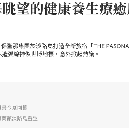
海眺望的健康養生療癒
聖那集團於淡路島打造全新旅宿「THE PASONA
」，因優美木造弧線神似世博地標，意外掀起熱議。
絕景今夏開幕
荷蘭館淡路島重生