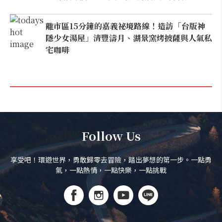
離市區15分鐘的嘉義祕境路線！造訪「台版神
隱少女湯屋」清豐濤月、湖景窯烤披薩與人氣私
宅咖啡
Follow Us
享受吧！環遊世界，勇敢歸零去冒險，踏出夢想的第一步。一點勇
氣，一點熱情，一點快樂，一點挑戰