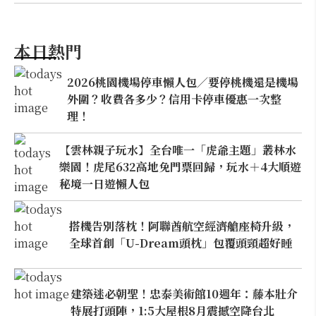
本日熱門
2026桃園機場停車懶人包／要停桃機還是機場
外圍？收費各多少？信用卡停車優惠一次整
理！
【雲林親子玩水】全台唯一「虎爺主題」叢林水
樂園！虎尾632高地免門票回歸，玩水＋4大順遊
秘境一日遊懶人包
搭機告別落枕！阿聯酋航空經濟艙座椅升級，
全球首創「U-Dream頭枕」包覆頭頸超好睡
建築迷必朝聖！忠泰美術館10週年：藤本壯介
特展打頭陣，1:5大屋根8月震撼空降台北