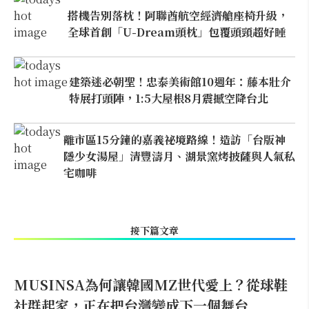
搭機告別落枕！阿聯酋航空經濟艙座椅升級，
全球首創「U-Dream頭枕」包覆頭頸超好睡
建築迷必朝聖！忠泰美術館10週年：藤本壯介
特展打頭陣，1:5大屋根8月震撼空降台北
離市區15分鐘的嘉義祕境路線！造訪「台版神
隱少女湯屋」清豐濤月、湖景窯烤披薩與人氣私
宅咖啡
接下篇文章
MUSINSA為何讓韓國MZ世代愛上？從球鞋
社群起家，正在把台灣變成下一個舞台