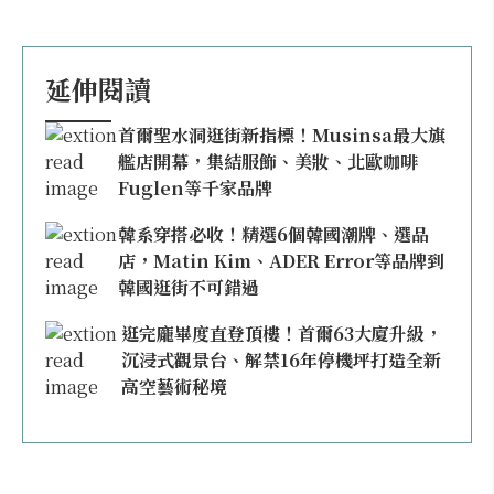
延伸閱讀
首爾聖水洞逛街新指標！Musinsa最大旗
艦店開幕，集結服飾、美妝、北歐咖啡
Fuglen等千家品牌
韓系穿搭必收！精選6個韓國潮牌、選品
店，Matin Kim、ADER Error等品牌到
韓國逛街不可錯過
逛完龐畢度直登頂樓！首爾63大廈升級，
沉浸式觀景台、解禁16年停機坪打造全新
高空藝術秘境