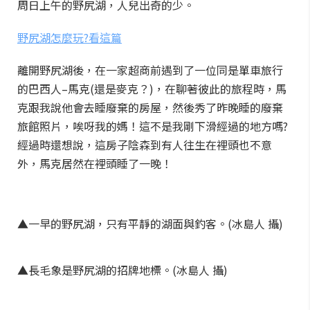
周日上午的野尻湖，人兒出奇的少。
野尻湖怎麼玩?看這篇
離開野尻湖後，在一家超商前遇到了一位同是單車旅行
的巴西人–馬克(還是麥克？)，在聊著彼此的旅程時，馬
克跟我說他會去睡廢棄的房屋，然後秀了昨晚睡的廢棄
旅館照片，唉呀我的媽！這不是我剛下滑經過的地方嗎?
經過時還想說，這房子陰森到有人往生在裡頭也不意
外，馬克居然在裡頭睡了一晚！
▲一早的野尻湖，只有平靜的湖面與釣客。(冰島人 攝)
▲長毛象是野尻湖的招牌地標。(冰島人 攝)