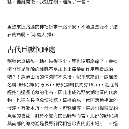
話，他離開後，我就在樹下離線了一會。
▲進來這路過的神社祈求一路平安，不過還是躲不了結
石的痛啊。(冰島人 攝)
古代巨獸沉睡處
稍稍休息過後，精神恢復不少，腰也沒那麼痛了，會這
樣也許是昨晚的睡眠不足加上止痛藥副作用所造成的
吧？！經過山頂的信濃町不久後，似乎來來到一處風景
名勝–野尻湖(尻:ㄎㄠ)，野尻湖周長約有16km，湖底曾
經挖出過長毛象的化石，因此也成為野尻湖地區的代表
物，也建有長毛象博物館。這邊的水上休閒活動相當的
發達，有獨木舟、滑水板、遊覽船等，這邊也相當受釣
魚客的喜愛。對於不靠海的長野縣而言，北部的野尻湖
與南部的諏訪湖是長野縣民相當珍貴的戲水場所。不過