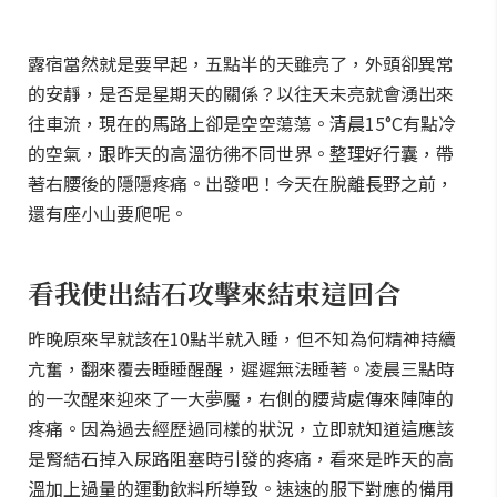
露宿當然就是要早起，五點半的天雖亮了，外頭卻異常
的安靜，是否是星期天的關係？以往天未亮就會湧出來
往車流，現在的馬路上卻是空空蕩蕩。清晨15°C有點冷
的空氣，跟昨天的高溫彷彿不同世界。整理好行囊，帶
著右腰後的隱隱疼痛。出發吧！今天在脫離長野之前，
還有座小山要爬呢。
看我使出結石攻擊來結束這回合
昨晚原來早就該在10點半就入睡，但不知為何精神持續
亢奮，翻來覆去睡睡醒醒，遲遲無法睡著。凌晨三點時
的一次醒來迎來了一大夢魘，右側的腰背處傳來陣陣的
疼痛。因為過去經歷過同樣的狀況，立即就知道這應該
是腎結石掉入尿路阻塞時引發的疼痛，看來是昨天的高
溫加上過量的運動飲料所導致。速速的服下對應的備用