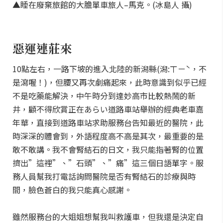
▲睡在廢棄旅館的大膽單車旅人–馬克。(冰島人 攝)
惡運連莊來
10點左右，一路下坡的進入北陸的新潟縣(潟:ㄒㄧˋ，不
是瀉喔！)，但腰又再次劇痛起來，此時意識到似乎已經
不是吃藥能解決，中午時分到達妙高市比較熱鬧的新
井，顧不得欣賞正在あらい道路車站舉辦的經典老車嘉
年華，直接到道路車站求助服務台告知最近的醫院，此
時深深的體會到，外語程度高不高是其次，最重要的是
敢不敢講。我不會腎結石的日文，我只能指著腎的位置
擠出”這裡”、”石頭”、”痛”這三個日語單字。服
務人員幫我打電話詢問醫院是否有腎結石的診療與時
間，臉色蒼白的我只能真心感謝。
雖然服務台的大姐姐想幫我叫救護車，但我還是決定自