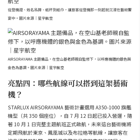
從登機證、姓名吊牌、紙杯到紙巾，讓旅客從登機那一刻起就沉浸在藝術饗
宴中。圖片來源｜星宇航空
AIRSORAYAMA 主題備品，在空山基老師親自監修下，以呼應機體的銀色與
金色為基調。圖片來源｜星宇航空
亮點四：哪些航線可以搭到這架藝術
機？
STARLUX AIRSORAYAMA 藝術計畫選用 A350-1000 旗艦
機型（共 350 個座位），自 7 月 12 日起已投入營運，隨
著 10 月 1 日完整主題航班正式啟航，未來這台藝術機將
定期飛航於東京、鳳凰城以及布拉格等航線，讓旅客在