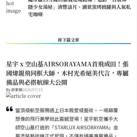
隱少女湯屋」清豐濤月、湖景窯烤披薩與人氣私
宅咖啡
接下篇文章
星宇 x 空山基AIRSORAYAMA首飛成田！張
國煒親飛同框大師，木村光希絕美代言，專屬
備品與必搭航線大公開
By
許家禎
2026/07/13
當頂級航空服務遇上日本殿堂級藝術，一場顛覆
想像的飛行美學就此震撼登場！星宇航空攜手大
師空山基打造的「STARLUX AIRSORAYAMA」金
屬塗裝藝術機正式起飛，不僅有絕美專屬備品，