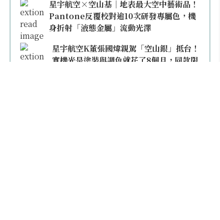
星宇航空×空山基｜地表最大空中藝術品！
Pantone反覆校對逾10次研發專屬色，機
身折射「液態金屬」流動光澤
星宇航空K董張國煒親駕「空山銀」抵台！
實機光是塗裝與調色就花了8個月，同款限
量模型上架即秒殺
本日熱門
2026桃園機場停車懶人包／要停桃機還是機場
外圍？收費各多少？信用卡停車優惠一次整
理！