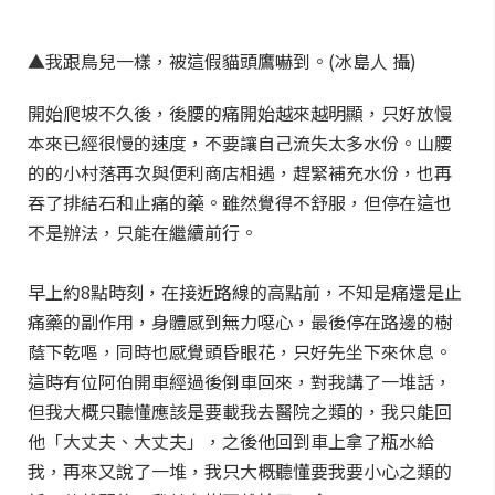
▲我跟鳥兒一樣，被這假貓頭鷹嚇到。(冰島人 攝)
開始爬坡不久後，後腰的痛開始越來越明顯，只好放慢
本來已經很慢的速度，不要讓自己流失太多水份。山腰
的的小村落再次與便利商店相遇，趕緊補充水份，也再
吞了排結石和止痛的藥。雖然覺得不舒服，但停在這也
不是辦法，只能在繼續前行。
早上約8點時刻，在接近路線的高點前，不知是痛還是止
痛藥的副作用，身體感到無力噁心，最後停在路邊的樹
蔭下乾嘔，同時也感覺頭昏眼花，只好先坐下來休息。
這時有位阿伯開車經過後倒車回來，對我講了一堆話，
但我大概只聽懂應該是要載我去醫院之類的，我只能回
他「大丈夫、大丈夫」，之後他回到車上拿了瓶水給
我，再來又說了一堆，我只大概聽懂要我要小心之類的