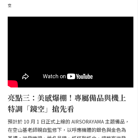
空
亮點三：美感爆棚！專屬備品與機上
特調「鏡空」搶先看
預計於 10 月 1 日正式上線的 AIRSORAYAMA 主題備品，
在空山基老師親自監修下，以呼應機體的銀色與金色為
基調。從登機證、姓名吊牌、紙杯到紙巾，讓旅客從登