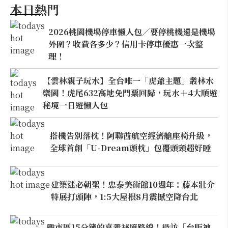
本日熱門
2026桃園機場停車懶人包／要停桃機還是機場
外圍？收費各多少？信用卡停車優惠一次整
理！
【雲林親子玩水】全台唯一「虎爺主題」叢林水
樂園！虎尾632高地免門票回歸，玩水＋4大順遊
秘境一日遊懶人包
搭機告別落枕！阿聯酋航空經濟艙座椅升級，
全球首創「U-Dream頭枕」包覆頭頸超好睡
建築迷必朝聖！忠泰美術館10週年：藤本壯介
特展打頭陣，1:5大屋根8月震撼空降台北
離市區15分鐘的嘉義祕境路線！造訪「台版神