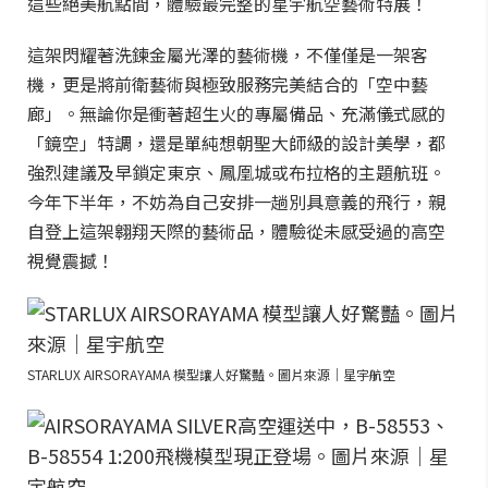
這些絕美航點間，體驗最完整的星宇航空藝術特展！
這架閃耀著洗鍊金屬光澤的藝術機，不僅僅是一架客
機，更是將前衛藝術與極致服務完美結合的「空中藝
廊」。無論你是衝著超生火的專屬備品、充滿儀式感的
「鏡空」特調，還是單純想朝聖大師級的設計美學，都
強烈建議及早鎖定東京、鳳凰城或布拉格的主題航班。
今年下半年，不妨為自己安排一趟別具意義的飛行，親
自登上這架翱翔天際的藝術品，體驗從未感受過的高空
視覺震撼！
STARLUX AIRSORAYAMA 模型讓人好驚豔。圖片來源｜星宇航空