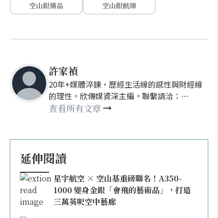
空山銀備品
空山銀航線
許家禎
20年+媒體淬鍊，歷經生活線的感性與財經線
的理性。欣傳媒資深主編。聯繫請洽：
nellyhsu@xinmedia.com
查看所有文章
延伸閱讀
星宇航空 × 空山基重磅聯名！A350-
1000 變身金銀「會飛的藝術品」，打造
三萬英呎空中藝廊