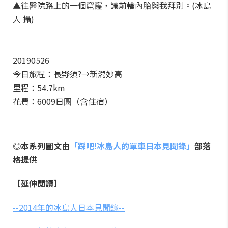
▲往醫院路上的一個窟窿，讓前輪內胎與我拜別。(冰島
人 攝)
20190526
今日旅程：長野須?→新潟妙高
里程：54.7km
花費：6009日圓（含住宿）
◎本系列圖文由
「踩吧!冰島人的單車日本見聞錄」
部落
格提供
【延伸閱讀】
--2014年的冰島人日本見聞錄--