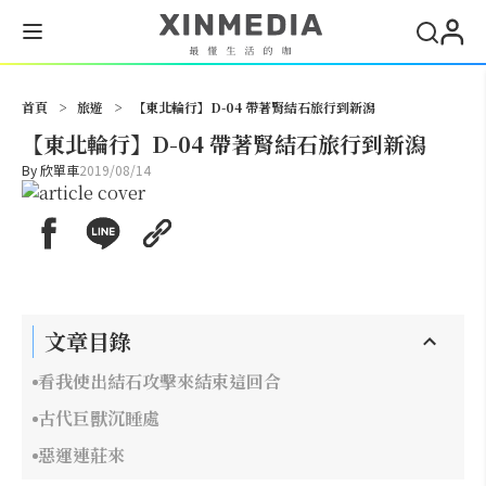
搜尋
首頁
>
旅遊
>
【東北輪行】D-04 帶著腎結石旅行到新潟
【東北輪行】D-04 帶著腎結石旅行到新潟
By
欣單車
2019/08/14
文章目錄
看我使出結石攻擊來結束這回合
古代巨獸沉睡處
惡運連莊來