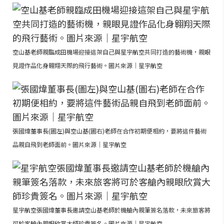
空山基老師親臨成田機場迎接這架自己與星宇航空共同打造的藝術機，親眼
見證作品化身翱翔天際的飛行藝術。圖片來源｜星宇航空
張國煒董事長(圖左)與空山基(圖右)老師在合作初期便相約，要將這件藝術
品親自飛到老師面前。圖片來源｜星宇航空
星宇航空張國煒董事長邀請空山基老師於機艙內親筆簽名落款，未來旅客將
可於客艙內親眼欣賞大師珍貴簽名。圖片來源｜星宇航空