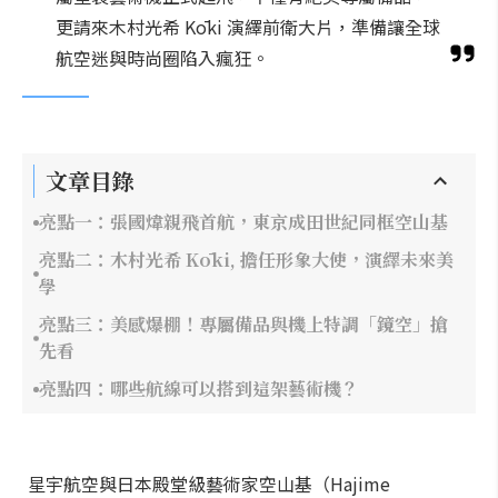
更請來木村光希 Kōki 演繹前衛大片，準備讓全球
航空迷與時尚圈陷入瘋狂。
文章目錄
亮點一：張國煒親飛首航，東京成田世紀同框空山基
亮點二：木村光希 Kōki, 擔任形象大使，演繹未來美
學
亮點三：美感爆棚！專屬備品與機上特調「鏡空」搶
先看
亮點四：哪些航線可以搭到這架藝術機？
星宇航空與日本殿堂級藝術家空山基（Hajime