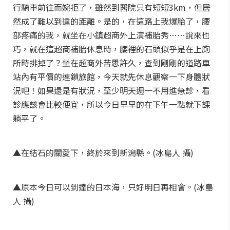
行騎車前往而婉拒了，雖然到醫院只有短短3km，但居
然成了難以到達的距離。是的，在這路上我爆胎了，腰
部疼痛的我，就坐在小鎮超商外上演補胎秀……說來也
巧，就在這超商補胎休息時，腰裡的石頭似乎是在上廁
所時排掉了？坐在超商外苦思許久，查到剛剛的道路車
站內有平價的連鎖旅館，今天就先休息觀察一下身體狀
況吧！如果還是有狀況，至少明天週一不用進急診，看
診應該會比較便宜，所以今日早早的在下午一點就下課
躺平了。
▲在結石的關愛下，終於來到新潟縣。(冰島人 攝)
▲原本今日可以到達的日本海，只好明日再相會。(冰島
人 攝)