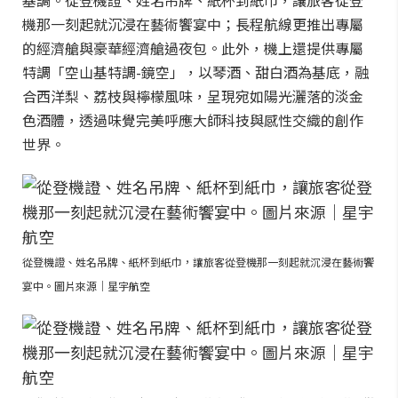
機那一刻起就沉浸在藝術饗宴中；長程航線更推出專屬
的經濟艙與豪華經濟艙過夜包。此外，機上還提供專屬
特調「空山基特調-鏡空」，以琴酒、甜白酒為基底，融
合西洋梨、荔枝與檸檬風味，呈現宛如陽光灑落的淡金
色酒體，透過味覺完美呼應大師科技與感性交織的創作
世界。
從登機證、姓名吊牌、紙杯到紙巾，讓旅客從登機那一刻起就沉浸在藝術饗
宴中。圖片來源｜星宇航空