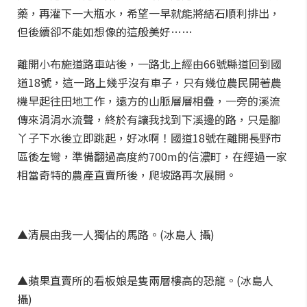
藥，再灌下一大瓶水，希望一早就能將結石順利排出，
但後續卻不能如想像的這般美好……
離開小布施道路車站後，一路北上經由66號縣道回到國
道18號，這一路上幾乎沒有車子，只有幾位農民開著農
機早起往田地工作，遠方的山脈層層相疊，一旁的溪流
傳來涓涓水流聲，終於有讓我找到下溪邊的路，只是腳
丫子下水後立即跳起，好冰啊！國道18號在離開長野市
區後左彎，準備翻過高度約700m的信濃町，在經過一家
相當奇特的農產直賣所後，爬坡路再次展開。
▲清晨由我一人獨佔的馬路。(冰島人 攝)
▲蘋果直賣所的看板娘是隻兩層樓高的恐龍。(冰島人
攝)