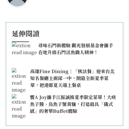
延伸閱讀
尋味石門新體驗 觀光發展基金會攜手
在地升級石門活魚職人精神！
高雄Fine Dining｜「秋法餐」迎來台北
知名餐廳主廚邱一中，開箱全新夏季菜
單，把港都夏天端上餐桌
饗A Joy攜手江振誠推夏季限定菜單！大啖
魚子醬、烏魚子蟹黃麵，打造最具「儀式
感」的奢華Buffet體驗