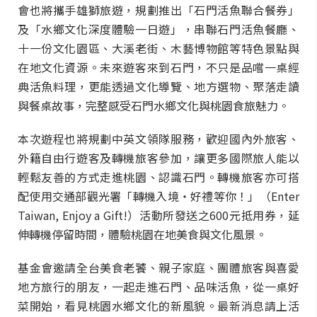
會也將攜手雄獅旅遊，規劃推出「石門活魚聯合餐券」
及「水鄉文化深度體驗一日遊」，串聯石門活魚餐廳、
十一份文化園區、大溪老街、木藝博物館等特色景點與
在地文化資源。未來遊客來到石門，不只是品嚐一桌經
典活魚料理，更能透過文化導覽、地方選物、聚落走讀
與餐桌故事，完整感受石門水鄉文化與桃園食旅魅力。
本次遊程也將規劃中英文領隊服務，歡迎國內外旅客、
外籍自由行遊客及轉機旅客參加，讓更多國際旅人能以
輕鬆友善的方式走進桃園、認識石門。轉機旅客亦可搭
配使用交通部觀光署「轉機入境・好禮等你！」（Enter
Taiwan, Enjoy a Gift!）活動所發送之600元抵用券，延
伸轉機停留時間，體驗桃園在地美食與文化風景。
基金會邀請全台美食老饕、親子家庭、團體旅客與喜愛
地方旅行的朋友，一起走進石門、品味活魚，從一桌好
菜開始，看見桃園水鄉文化的新風貌。最新消息請上活