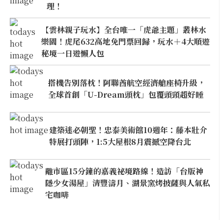
理！
【雲林親子玩水】全台唯一「虎爺主題」叢林水
樂園！虎尾632高地免門票回歸，玩水＋4大順遊
秘境一日遊懶人包
搭機告別落枕！阿聯酋航空經濟艙座椅升級，
全球首創「U-Dream頭枕」包覆頭頸超好睡
建築迷必朝聖！忠泰美術館10週年：藤本壯介
特展打頭陣，1:5大屋根8月震撼空降台北
離市區15分鐘的嘉義祕境路線！造訪「台版神
隱少女湯屋」清豐濤月、湖景窯烤披薩與人氣私
宅咖啡