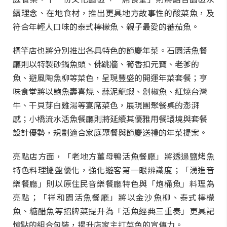
續理念、在地食材，推出更具地方故事性的酸菜魚，及
符合年輕人口味的泰式檸檬魚、親子最愛的蕃茄魚。
標竿店也將分別推出各具特色的節慶年菜。石園活魚餐
廳則以特製砂鍋魚頭、佛跳牆、筍香扣元寶、老爹的
魚、避風陶魚柳等菜色，呈現豐盛的開運年菜套餐；亨
味食堂將以鮑魚壽喜燒、蒜泥龍蝦、剁椒魚、紅燒台灣
牛、干貝芽白雞湯等宴席菜色，展現團聚餐桌的澎湃
感；小橋流水活魚餐廳則將延續其優雅用餐環境與套餐
設計優勢，規劃適合家庭聚餐與節慶送禮的年菜提案。
亮點店方面，「老地方薑母鴨活魚餐廳」將透過鹽烤魚
特色料理擺盤優化，強化遊客第一眼辨識度；「湧進音
樂餐廳」則以原住民音樂餐廳特色與「炮桶魚」料理為
亮點；「祥和園活魚餐廳」將以金沙魚柳、泰式檸檬
魚、糖醋魚等招牌菜提升為「活魚經典三重奏」更具記
憶點的組合包裝，提升店家主打菜色的宣傳力。