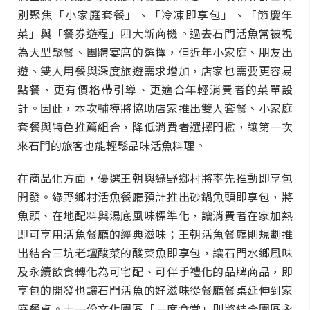
別聚焦「小家庭套餐」、「冷凍即享包」、「節慶年
菜」與「餐券遊程」四大新商機。過去石門活魚常被視
為大型聚餐、團體宴席的選擇，但近年小家庭、朋友出
遊、雙人用餐與深度旅遊需求增加，店家也需要更容易
點餐、更有價格帶引導、更適合年輕消費者的菜單設
計。因此，本次輔導將協助店家推出雙人套餐、小家庭
套餐與特色推薦組合，降低消費者選擇門檻，讓第一次
來石門的旅客也能輕鬆品味活魚料理。
在商品化方面，優選王朝與綠野鄉村將率先推動即享包
開發。綠野鄉村活魚餐廳預計推出砂鍋魚頭即享包，將
魚頭、在地配料與湯底風味標準化，讓消費者在家加熱
即可享用活魚餐廳的經典滋味；王朝活魚餐廳則規劃推
出結合三坑老壇酸菜的酸菜魚即享包，讓石門水鄉風味
及永續飲食轉化為可宅配、可伴手禮化的品牌商品，即
享包的開發也讓石門活魚的好滋味從餐廳餐桌延伸到家
庭餐桌。十一份文化園區「一席食堂」則將結合園區永