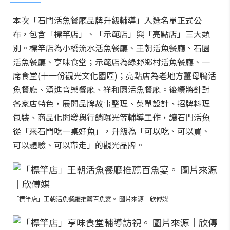
本次「石門活魚餐廳品牌升級輔導」入選名單正式公
布，包含「標竿店」、「示範店」與「亮點店」三大類
別。標竿店為小橋流水活魚餐廳、王朝活魚餐廳、石園
活魚餐廳、亨味食堂；示範店為綠野鄉村活魚餐廳、一
席食堂(十一份觀光文化園區)；亮點店為老地方薑母鴨活
魚餐廳、湧進音樂餐廳、祥和園活魚餐廳。後續將針對
各家店特色，展開品牌故事整理、菜單設計、招牌料理
包裝、商品化開發與行銷曝光等輔導工作，讓石門活魚
從「來石門吃一桌好魚」，升級為「可以吃、可以買、
可以體驗、可以帶走」的觀光品牌。
「標竿店」王朝活魚餐廳推薦百魚宴。 圖片來源｜欣傅媒