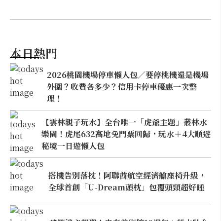
本日熱門
2026桃園機場停車懶人包／要停桃機還是機場
外圍？收費各多少？信用卡停車優惠一次整
理！
【雲林親子玩水】全台唯一「虎爺主題」叢林水
樂園！虎尾632高地免門票回歸，玩水＋4大順遊
秘境一日遊懶人包
搭機告別落枕！阿聯酋航空經濟艙座椅升級，
全球首創「U-Dream頭枕」包覆頭頸超好睡