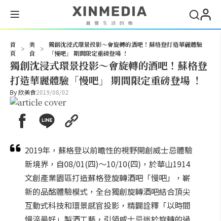
搜尋
首
美
獨創沈浸式環景投影～會旋轉的酒吧！蘇格登打造華麗體驗
>
>
頁
食
「慢吧」 期間限定重磅登場 ！
獨創沈浸式環景投影～會旋轉的酒吧！蘇格登
打造華麗體驗「慢吧」 期間限定重磅登場 ！
By
欣美食
2019/08/02
2019年，蘇格登以前瞻性的視野開創威士忌體驗
新境界，自08/01(四)～10/10(四)，於華山1914
文創產業園區打造蘇格登旋轉酒吧「慢吧」，嶄
新的品酩體驗模式，全台獨創旋轉酒吧結合頂尖
互動式科技和環景感官投影，精闢詮釋「以時間
慢淬最好」製酒工藝，引領威士忌迷於旋轉的過