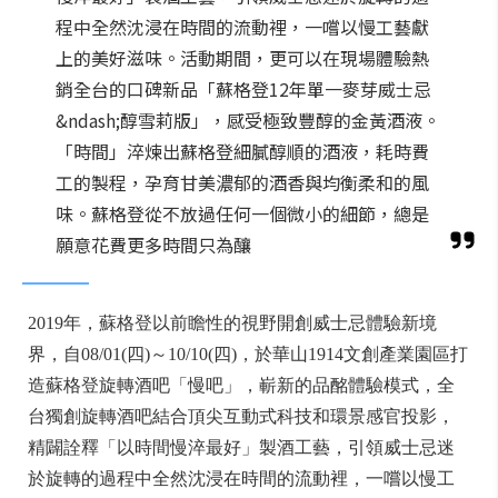
程中全然沈浸在時間的流動裡，一嚐以慢工藝獻
上的美好滋味。活動期間，更可以在現場體驗熱
銷全台的口碑新品「蘇格登12年單一麥芽威士忌
&ndash;醇雪莉版」，感受極致豐醇的金黃酒液。
「時間」淬煉出蘇格登細膩醇順的酒液，耗時費
工的製程，孕育甘美濃郁的酒香與均衡柔和的風
味。蘇格登從不放過任何一個微小的細節，總是
願意花費更多時間只為釀
2019年，蘇格登以前瞻性的視野開創威士忌體驗新境
界，自08/01(四)～10/10(四)，於華山1914文創產業園區打
造蘇格登旋轉酒吧「慢吧」，嶄新的品酩體驗模式，全
台獨創旋轉酒吧結合頂尖互動式科技和環景感官投影，
精闢詮釋「以時間慢淬最好」製酒工藝，引領威士忌迷
於旋轉的過程中全然沈浸在時間的流動裡，一嚐以慢工