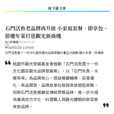
接下篇文章
石門活魚老品牌再升級 小家庭套餐、即享包、
節慶年菜打造觀光新商機
By
欣傳媒
2026/07/07
石門活魚暨十一份文化園區觀光品牌發展計畫正式啟動 圖片來源｜欣傅媒
桃園市觀光發展基金會推動「石門活魚暨十一份
文化園區觀光品牌發展案」，以「石門有魚・水
鄉有味」為品牌核心，透過餐廳輔導、菜單優
化、商品開發、品牌故事包裝與食旅遊程串聯，
協助石門活魚餐廳從傳統聚餐品牌，進一步升級
為兼具地方文化、料理職人與觀光體驗的新型態
食旅品牌。