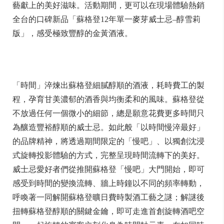
藝獻上的美好滋味。活動期間，更可以在現場體驗熱銷
全台的口碑新品「蘇格登12年單一麥芽威士忌–醇雪莉
版」，感受極致豐醇的金黃酒液。
「時間」淬煉出蘇格登細膩醇順的酒液，耗時費工的製
程，孕育甘美濃郁的酒香與均衡柔和的風味。蘇格登從
不放過任何一個微小的細節，總是願意花費更多時間只
為釀造豐裕醇順的威士忌。如此般「以時間慢淬最好」
的品牌精神，將透過期間限定的「慢吧」、以獨創沈浸
式旋轉投影體驗的方式，完整呈現時間流轉下的美好。
威士忌愛好者們從推開蘇格登「慢吧」大門開始，即可
感受到時間的變換流轉、牆上時鐘以不同的頻率轉動，
呼喚著一同解開蘇格登曠日費時製酒工藝之謎；解謎後
扭轉蘇格登醇順的關鍵金鑰，即可走進首創旋轉酒吧空