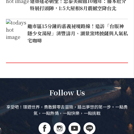
建築迷必朝聖！忠泰美術館10週年：藤本壯介
特展打頭陣，1:5大屋根8月震撼空降台北
離市區15分鐘的嘉義祕境路線！造訪「台版神
隱少女湯屋」清豐濤月、湖景窯烤披薩與人氣私
宅咖啡
Follow Us
享受吧！環遊世界，勇敢歸零去冒險，踏出夢想的第一步。一點勇
氣，一點熱情，一點快樂，一點挑戰