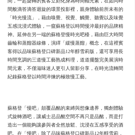
間，一起旋轉的賓客立刻化身為時間軸元素，在如同時
間般滴答滴答迴旋的環景投影裡，親身體驗前所未有的
「時光慢流」，藉由嗅覺、視覺、觸覺、聽覺以及味覺
五感沈浸式體驗，一窺蘇格登以時間慢淬最好的品牌精
神。延伸在另一端的蘇格登慢時光吧檯，藉由巨大時間
齒輪和蒸餾器線條，演繹「緩慢蒸餾」概念，在這裡賓
客得以品味蘇格登口碑新品12年醇雪莉版，還可享用長
時間烹調的三道慢工藝熟成料理，道道擺盤完美展演時
間元素，不僅滋味迷人更引人留影分享，在時光流轉間
紀錄蘇格登以時間淬煉的極致慢工藝。
蘇格登「慢吧」顛覆品酩的束縛與想像邊界，獨創體驗
式旋轉酒吧，讓威士忌品酩空間不再只是品酩，而是打
造出一個能夠讓參與者全然放鬆、沈浸在五感享受的酒
吧。在「慢吧」除了品味蘇格登口碑新品12年醇雪莉，