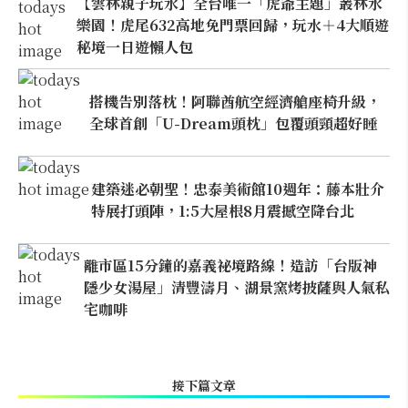
【雲林親子玩水】全台唯一「虎爺主題」叢林水
樂園！虎尾632高地免門票回歸，玩水＋4大順遊
秘境一日遊懶人包
搭機告別落枕！阿聯酋航空經濟艙座椅升級，
全球首創「U-Dream頭枕」包覆頭頸超好睡
建築迷必朝聖！忠泰美術館10週年：藤本壯介
特展打頭陣，1:5大屋根8月震撼空降台北
離市區15分鐘的嘉義祕境路線！造訪「台版神
隱少女湯屋」清豐濤月、湖景窯烤披薩與人氣私
宅咖啡
接下篇文章