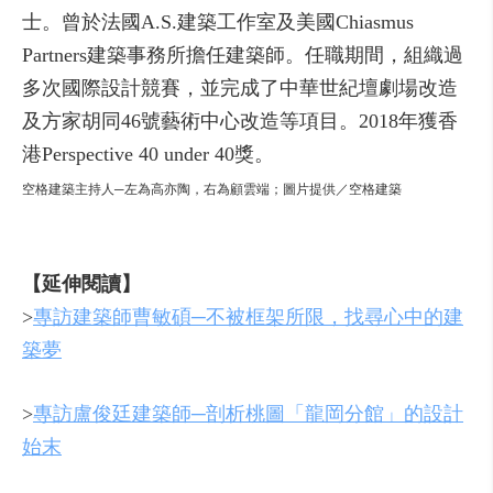
士。曾於法國A.S.建築工作室及美國Chiasmus
Partners建築事務所擔任建築師。任職期間，組織過
多次國際設計競賽，並完成了中華世紀壇劇場改造
及方家胡同46號藝術中心改造等項目。2018年獲香
港Perspective 40 under 40獎。
空格建築主持人─左為高亦陶，右為顧雲端；圖片提供／空格建築
【延伸閱讀】
>
專訪建築師曹敏碩─不被框架所限，找尋心中的建
築夢
>
專訪盧俊廷建築師─剖析桃圖「龍岡分館」的設計
始末