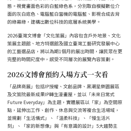
態。視覺畫面色彩的白藍綠色系，分別取自模擬數位介
面的灰白底色、電腦藍白當機的電腦藍、影視合成去背
的綠幕綠，建構出數位科技的底層系統美學。
2026臺灣文博會「文化策展」內容包含戶外地景、文化
策展主題館、地方特選館及國立臺灣工藝研究發展中心
的工藝選品店，將以為期1個月的展出時間，讓民眾在更
完整的時間尺度中，感受不同層次的展覽內容策劃。
2026文博會預約入場方式一次看
「品牌商展」包括IP授權、文創品牌、黑潮星樂園展區
及文策院最新成果IP轉生漫畫屋，並以「未來日常式
Future Everyday」為主題，實體展區以「家」為空間原
點，延伸出工作、創作、休息與交流等複合生活場域，
並規劃「生活儀式」、「溫柔科技」、「慢生活片
刻」、「家的新想像」與「有意識的設計」5大趨勢主