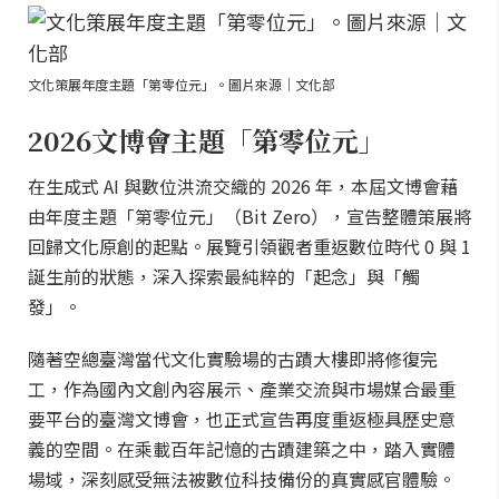
文化策展年度主題「第零位元」。圖片來源｜文化部
2026文博會主題「第零位元」
在生成式 AI 與數位洪流交織的 2026 年，本屆文博會藉
由年度主題「第零位元」（Bit Zero），宣告整體策展將
回歸文化原創的起點。展覽引領觀者重返數位時代 0 與 1
誕生前的狀態，深入探索最純粹的「起念」與「觸
發」。
隨著空總臺灣當代文化實驗場的古蹟大樓即將修復完
工，作為國內文創內容展示、產業交流與市場媒合最重
要平台的臺灣文博會，也正式宣告再度重返極具歷史意
義的空間。在乘載百年記憶的古蹟建築之中，踏入實體
場域，深刻感受無法被數位科技備份的真實感官體驗。