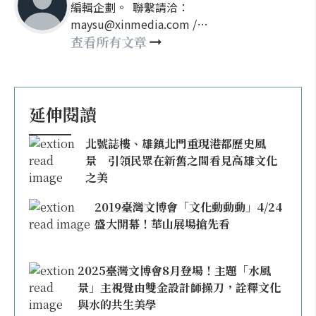
編輯企劃。 聯繫請洽：
maysu@xinmedia.com /
may860527@gmail.com
查看所有文章
延伸閱讀
北號誌樓、雄鎮北門重現港都歷史風
景 引領民眾在新舊之間看見高雄文化
之美
2019臺灣文博會「文化動動動」4/24
盛大開幕！華山展場搶先看
2025臺灣文博會8月登場！主題「水風
景」主視覺由雙金設計師操刀，詮釋文化
與水的共生美學