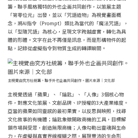
籌，聯手風格獨特的外也企画共同創作，以策展主題
「第零位元」出發，並以「咒語造物」為視覺畫面概
念，將AI指令（Prompt）類比為當代的「魔法咒語」，
以「型隨咒語」為核心，呈現文字跨越虛實，轉化為具
體的形體。文字在此不再僅是訊息，而是形構物件的起
點，記錄從虛擬指令到物質生成的轉譯瞬間。
主視覺由究方社統籌，聯手外也企画共同創作。圖片來源｜文化部
主視覺透過「蘋果」、「鑰匙」、「人像」3個核心物
件，對應文化策展、文創品牌、IP授權的3大產業維度。
亞當的蘋果如同靈感的最初果實，以反思與映照，找尋
文化敘事的有機體；鑰匙象徵開啟商機的工具，目標解
鎖市場與受眾，創造無限商機；人像勾勒出靈魂與生命
力，在虛擬與真實界線模糊之際，展現豐沛的生命形