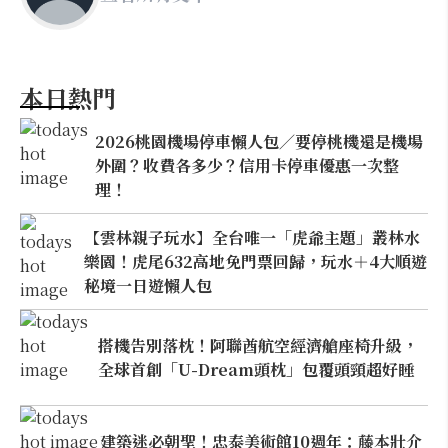
本日熱門
2026桃園機場停車懶人包／要停桃機還是機場
外圍？收費各多少？信用卡停車優惠一次整
理！
【雲林親子玩水】全台唯一「虎爺主題」叢林水
樂園！虎尾632高地免門票回歸，玩水＋4大順遊
秘境一日遊懶人包
搭機告別落枕！阿聯酋航空經濟艙座椅升級，
全球首創「U-Dream頭枕」包覆頭頸超好睡
建築迷必朝聖！忠泰美術館10週年：藤本壯介