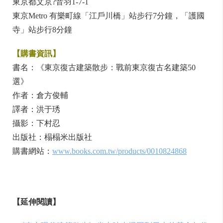
東京都文京?音羽1-7-1
東京Metro 有樂町線「江戶川橋」站步行7分鐘，「護國
寺」站步行8分鐘
【購書資訊】
書名：《東京復古建築散步：戰前東京復古名建築50
選》
作者：倉方俊輔
譯者：洪于琇
攝影：下村忍
出版社：榻榻米出版社
購書網站：
www.books.com.tw/products/0010824868
【延伸閱讀】