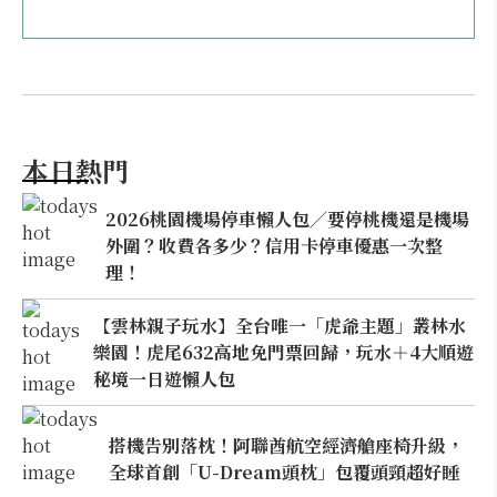
本日熱門
2026桃園機場停車懶人包／要停桃機還是機場
外圍？收費各多少？信用卡停車優惠一次整
理！
【雲林親子玩水】全台唯一「虎爺主題」叢林水
樂園！虎尾632高地免門票回歸，玩水＋4大順遊
秘境一日遊懶人包
搭機告別落枕！阿聯酋航空經濟艙座椅升級，
全球首創「U-Dream頭枕」包覆頭頸超好睡