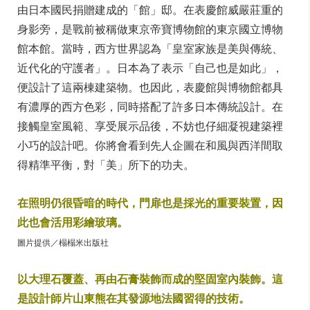
由日本國民捐贈建成的「館」邸。在表慶館威嚴莊重的
身影旁，是戰前被稱做東京帝寶博物館的東京國立博物
館本館。當時，西方世界認為「皇室家族是美與傳統、
近代化的守護者」。日本為了表示「自己也是如此」，
便設計了這兩棟建築物。也因此，表慶館與博物館都具
有濃厚的西方色彩，同時搭配了許多日本傳統設計。在
接觸皇室風範、享受展示品後，不妨也仔細凝視建築裡
小巧的設計吧。你將會看到先人企圖在和風與西洋間取
得精準平衡，對「美」所下的功夫。
在照明仍很昏暗的時代，門扉也是採光的重要裝置，因
此也會活用彩繪玻璃。
圖片提供／榻榻米出版社
以大理石覆蓋、再由石膏裝飾而成的堅固室內裝飾。這
是設計師片山東熊在其發源地法國習得的技術。