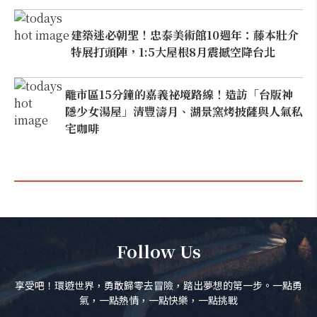
建築迷必朝聖！忠泰美術館10週年：藤本壯介
特展打頭陣，1:5大屋根8月震撼空降台北
離市區15分鐘的嘉義祕境路線！造訪「台版神
隱少女湯屋」清豐濤月、湖景窯烤披薩與人氣私
宅咖啡
Follow Us
享受吧！環遊世界，勇敢歸零去冒險，踏出夢想的第一步。一點勇
氣，一點熱情，一點快樂，一點挑戰