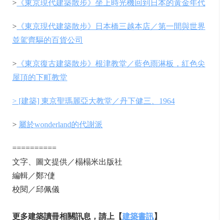
>
《東京現代建築散步》坐上時光機回到日本的黃金年代
>
《東京現代建築散步》日本橋三越本店／第一間與世界
並駕齊驅的百貨公司
>
《東京復古建築散步》根津教堂／藍色雨淋板，紅色尖
屋頂的下町教堂
> [建築] 東京聖瑪麗亞大教堂／丹下健三、1964
>
屬於wonderland的代謝派
==========
文字、圖文提供／榻榻米出版社
編輯／鄭?倢
校閱／邱佩儀
更多建築讀冊相關訊息，請上【
建築書訊
】