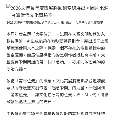
2026文博會年度策展將回到空總展出。圖片來源｜台灣當代文化實驗室
本屆年度主題「第零位元」，試圖在人類文明加速沒入
數位洪流，AI生成能夠在微秒間轉譯指令，產出成千上萬
華麗圖像與文本之際，探索一個不存在於電腦邏輯中的
幽靈座標，而這個座標指向的是創作者撥動開關前，大
腦皮質瞬間閃過的第一個「念頭」，亦如同啟動萬物的
原始咒語。
依循「第零位元」的概念，文化策展將更彰顯並邀請觀
眾共同守護藝文創作者「起念瞬間」的力量，一起回到
「第零位元」，讓文化在冰冷的位元世界、AI世代，持續
散發出溫熱且鮮活的光芒。
主視覺由曾主導三金典禮視覺設計的設計團隊究方社統