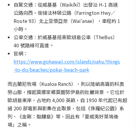
自駕交通：從威基基（Waikīkī）出發沿 H-1 高速
公路向西，銜接法林頓公路（Farrington Hwy／
Route 93）北上至懷亞奈（Waiʻanae），車程約 1
小時。
公車交通：於威基基搭乘歐胡島公車（TheBus）
40 號路線可直達。
官網：
https://www.gohawaii.com/islands/oahu/things
-to-do/beaches/pokai-beach-park
而古蘭尼牧場（Kualoa Ranch），則以陡峭高聳的科奧
勞山脈，撐起莫娜家鄉莫圖努伊島的壯麗背景 。它位於
歐胡島東岸，占地約 4,000 英畝，自 1950 年代起已有超
過 200 部電影與影集在此取景，包括《侏羅紀公園》系
列、《金剛：骷髏島》等，因此有「夏威夷好萊塢後
場」之稱。