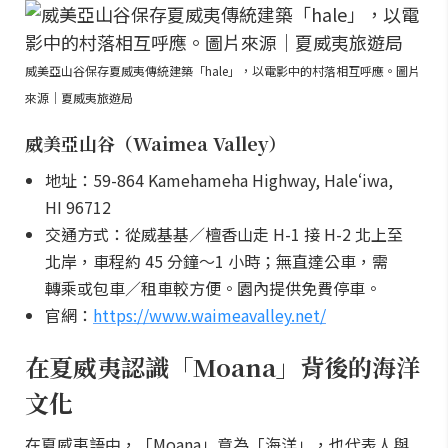
威美亞山谷保存夏威夷傳統建築「hale」，以電影中的村落相互呼應。圖片
來源｜夏威夷旅遊局
威美亞山谷（Waimea Valley）
地址：59-864 Kamehameha Highway, Haleʻiwa,
HI 96712
交通方式：從威基基／檀香山走 H-1 接 H-2 北上至
北岸，車程約 45 分鐘～1 小時；無直達公車，需
轉乘或包車／租車較方便。園內提供免費停車。
官網：
https://www.waimeavalley.net/
在夏威夷認識「Moana」背後的海洋
文化
在夏威夷語中，「Moana」意為「海洋」，也代表人與