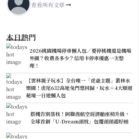
查看所有文章
本日熱門
2026桃園機場停車懶人包／要停桃機還是機場
外圍？收費各多少？信用卡停車優惠一次整
理！
【雲林親子玩水】全台唯一「虎爺主題」叢林水
樂園！虎尾632高地免門票回歸，玩水＋4大順遊
秘境一日遊懶人包
搭機告別落枕！阿聯酋航空經濟艙座椅升級，
全球首創「U-Dream頭枕」包覆頭頸超好睡