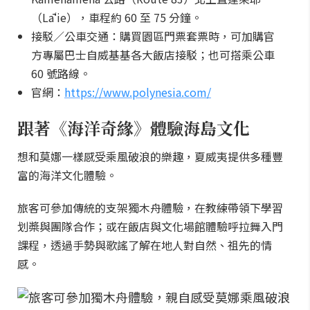
（Lāʻie），車程約 60 至 75 分鐘。
接駁／公車交通：購買園區門票套票時，可加購官
方專屬巴士自威基基各大飯店接駁；也可搭乘公車
60 號路線。
官網：
https://www.polynesia.com/
跟著《海洋奇緣》體驗海島文化
想和莫娜一樣感受乘風破浪的樂趣，夏威夷提供多種豐
富的海洋文化體驗。
旅客可參加傳統的支架獨木舟體驗，在教練帶領下學習
划槳與團隊合作；或在飯店與文化場館體驗呼拉舞入門
課程，透過手勢與歌謠了解在地人對自然、祖先的情
感。