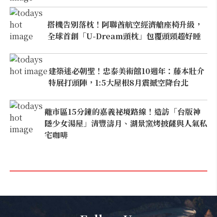
搭機告別落枕！阿聯酋航空經濟艙座椅升級，
全球首創「U-Dream頭枕」包覆頭頸超好睡
建築迷必朝聖！忠泰美術館10週年：藤本壯介
特展打頭陣，1:5大屋根8月震撼空降台北
離市區15分鐘的嘉義祕境路線！造訪「台版神
隱少女湯屋」清豐濤月、湖景窯烤披薩與人氣私
宅咖啡