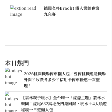
德國老將Bracht 鐵人世錦賽第
九完賽
本日熱門
2026桃園機場停車懶人包／要停桃機還是機場
外圍？收費各多少？信用卡停車優惠一次整
理！
【雲林親子玩水】全台唯一「虎爺主題」叢林水
樂園！虎尾632高地免門票回歸，玩水＋4大順遊
秘境一日遊懶人包