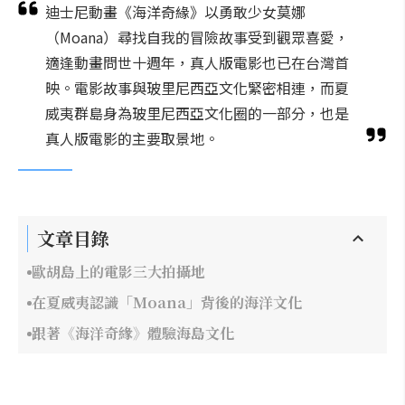
迪士尼動畫《海洋奇緣》以勇敢少女莫娜
（Moana）尋找自我的冒險故事受到觀眾喜愛，
適逢動畫問世十週年，真人版電影也已在台灣首
映。電影故事與玻里尼西亞文化緊密相連，而夏
威夷群島身為玻里尼西亞文化圈的一部分，也是
真人版電影的主要取景地。
文章目錄
歐胡島上的電影三大拍攝地
在夏威夷認識「Moana」背後的海洋文化
跟著《海洋奇緣》體驗海島文化