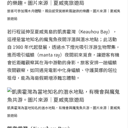
旅客可參加獨木舟體驗，親自感受莫娜乘風破浪的樂趣。圖片來源｜夏威夷
旅遊局
若行程延伸至夏威夷島的凱奧霍灣（Keauhou Bay），
這裡是當地知名的魔鬼魚夜間浮潛與潛水地點；此活動
自 1980 年代起發展，透過水下燈光吸引浮游生物聚集，
進而吸引蝠鱝（manta ray）夜間前來覓食，讓遊客有機
會近距離觀察其在海中游動的身影。旅客安排一趟蝠鱝
夜間觀察，如同遇見電影中化身蝠鱝、守護莫娜的塔拉
祖母，能為海島假期增添難忘體驗。
凱奧霍灣為當地知名的潛水地點，有機會與魔鬼魚共游。圖片來源｜夏威夷
旅遊局