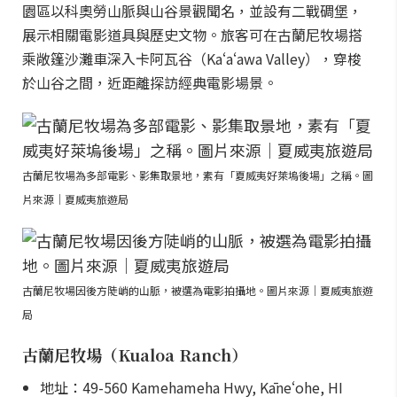
園區以科奧勞山脈與山谷景觀聞名，並設有二戰碉堡，
展示相關電影道具與歷史文物。旅客可在古蘭尼牧場搭
乘敞篷沙灘車深入卡阿瓦谷（Kaʻaʻawa Valley），穿梭
於山谷之間，近距離探訪經典電影場景。
古蘭尼牧場為多部電影、影集取景地，素有「夏威夷好萊塢後場」之稱。圖
片來源｜夏威夷旅遊局
古蘭尼牧場因後方陡峭的山脈，被選為電影拍攝地。圖片來源｜夏威夷旅遊
局
古蘭尼牧場（Kualoa Ranch）
地址：49-560 Kamehameha Hwy, Kāneʻohe, HI