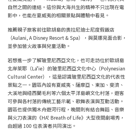
自然之間的連結。這份與大海共生的精神不只出現在電
影中，也能在夏威夷的相關景點與體驗中看見。
推薦親子旅客前往歐胡島的奧拉尼迪士尼度假飯店
（Aulani, A Disney Resort & Spa），與莫娜見面合影，
並參加營火故事與兒童活動。
若想進一步了解玻里尼西亞文化，也可走訪位於歐胡島
北岸萊耶（Lāʻie）的玻里尼西亞文化中心（Polynesian
Cultural Center），這是認識玻里尼西亞文化的代表性
景點之一。園區內設有夏威夷、薩摩亞、東加、斐濟、
大溪地與紐西蘭毛利等六個太平洋島嶼文化村落，遊客
可參與各村落的傳統工藝示範、歌舞表演與互動活動。
園區也提供獨木舟遊河行程，晚間則有結合舞蹈、音樂
與火刀表演的《HĀ: Breath of Life》大型夜間劇場秀，
由超過 100 位表演者共同演出。