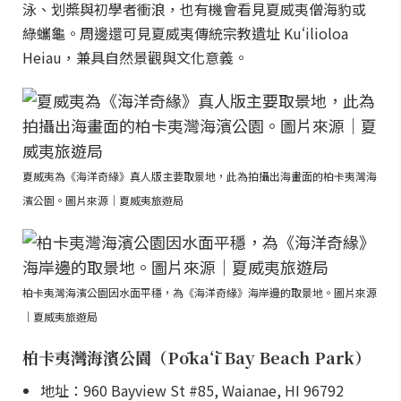
泳、划槳與初學者衝浪，也有機會看見夏威夷僧海豹或
綠蠵龜。周邊還可見夏威夷傳統宗教遺址 Kuʻilioloa
Heiau，兼具自然景觀與文化意義。
夏威夷為《海洋奇緣》真人版主要取景地，此為拍攝出海畫面的柏卡夷灣海
濱公園。圖片來源｜夏威夷旅遊局
柏卡夷灣海濱公園因水面平穩，為《海洋奇緣》海岸邊的取景地。圖片來源
｜夏威夷旅遊局
柏卡夷灣海濱公園（Pōkaʻī Bay Beach Park）
地址：960 Bayview St #85, Waianae, HI 96792