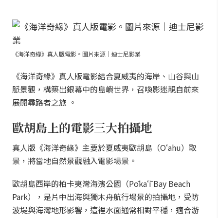
《海洋奇緣》真人版電影。圖片來源｜迪士尼影業
《海洋奇緣》真人版電影結合夏威夷的海岸、山谷與山
脈景觀，構築出銀幕中的島嶼世界，召喚影迷親自前來
展開尋路者之旅 。
歐胡島上的電影三大拍攝地
真人版《海洋奇緣》主要於夏威夷歐胡島（Oʻahu）取
景，將當地自然景觀融入電影場景。
歐胡島西岸的柏卡夷灣海濱公園（Pōkaʻī Bay Beach
Park），是片中出海與獨木舟航行場景的拍攝地，受防
波堤與海灣地形影響，這裡水面通常相對平穩，適合游