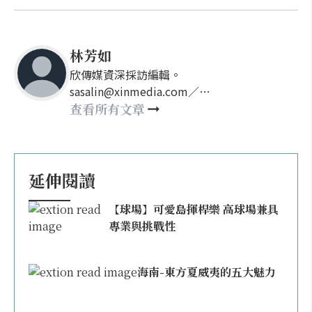
林芳如
欣傳媒資深採訪編輯。
sasalin@xinmedia.com／
happy21917@gmail.com
查看所有文章
延伸閱讀
【球場】可愛島揮桿樂 高球場兼具
專業與挑戰性
海南-東方夏威夷的五大魅力