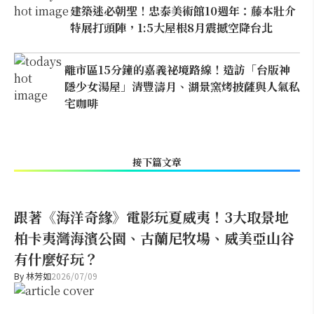
建築迷必朝聖！忠泰美術館10週年：藤本壯介
特展打頭陣，1:5大屋根8月震撼空降台北
離市區15分鐘的嘉義祕境路線！造訪「台版神
隱少女湯屋」清豐濤月、湖景窯烤披薩與人氣私
宅咖啡
接下篇文章
跟著《海洋奇緣》電影玩夏威夷！3大取景地
柏卡夷灣海濱公園、古蘭尼牧場、威美亞山谷
有什麼好玩？
By
林芳如
2026/07/09