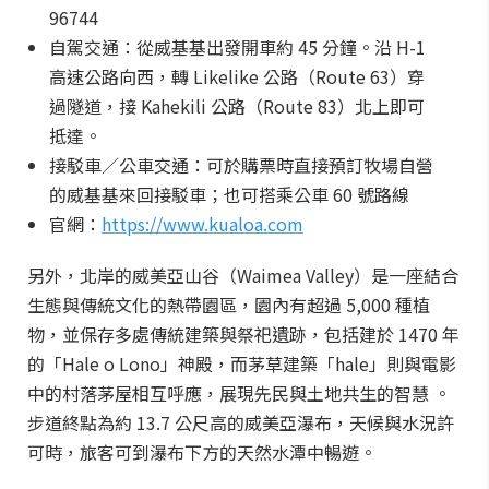
96744
自駕交通：從威基基出發開車約 45 分鐘。沿 H-1
高速公路向西，轉 Likelike 公路（Route 63）穿
過隧道，接 Kahekili 公路（Route 83）北上即可
抵達。
接駁車／公車交通：可於購票時直接預訂牧場自營
的威基基來回接駁車；也可搭乘公車 60 號路線
官網：
https://www.kualoa.com
另外，北岸的威美亞山谷（Waimea Valley）是一座結合
生態與傳統文化的熱帶園區，園內有超過 5,000 種植
物，並保存多處傳統建築與祭祀遺跡，包括建於 1470 年
的「Hale o Lono」神殿，而茅草建築「hale」則與電影
中的村落茅屋相互呼應，展現先民與土地共生的智慧 。
步道終點為約 13.7 公尺高的威美亞瀑布，天候與水況許
可時，旅客可到瀑布下方的天然水潭中暢遊。