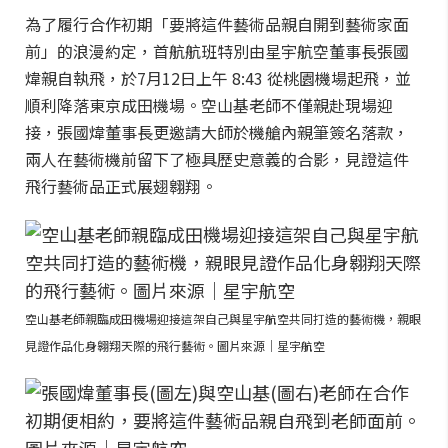
為了履行合作初期「要將這件藝術品親自開到藝術家面
前」的浪漫約定，首航航班特別由星宇航空董事長張國
煒親自執飛，於7月12日上午 8:43 從桃園機場起飛，並
順利降落東京成田機場。空山基老師不僅親赴現場迎
接，張國煒董事長更邀請大師於機艙內親筆簽名落款，
兩人在藝術機前留下了極具歷史意義的合影，見證這件
飛行藝術品正式展翅翱翔。
空山基老師親臨成田機場迎接這架自己與星宇航空共同打造的藝術機，親眼
見證作品化身翱翔天際的飛行藝術。圖片來源｜星宇航空