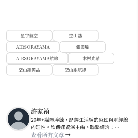
星宇航空
空山基
AIRSORAYAMA
張國煒
AIRSORAYAMA航線
木村光希
空山銀備品
空山銀航線
許家禎
20年+媒體淬鍊，歷經生活線的感性與財經線
的理性。欣傳媒資深主編。聯繫請洽：
nellyhsu@xinmedia.com
查看所有文章