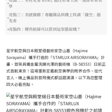
亮點二：木村光希 Kōki, 擔任形象大使，演繹未來美
學
亮點三：美感爆棚！專屬備品與機上特調「鏡空」搶
先看
亮點四：哪些航線可以搭到這架藝術機？
星宇航空與日本殿堂級藝術家空山基（Hajime
Sorayama）攜手打造的「STARLUX AIRSORAYAMA」計
畫，首架具備金屬洗鍊光澤的藝術機（B-58553）日前正
式首航東京！這場重新定義航空美學的跨界合作，從代
言人、機上備品到首飛儀式都話題滿滿，以下為您整理
四大必看亮點。