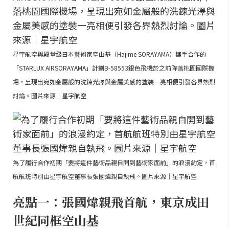
星宇航空與殿堂級日本藝術家空山基（Hajime SORAYAMA）攜手合作的
「STARLUX AIRSORAYAMA」計劃B-58553銀色飛機於之前降落桃園國際機
場，呈現出宛如金屬般的洗鍊光澤與金屬美感的塗裝一亮相便引發各界熱烈
討論。圖片來源｜星宇航空
為了履行合作初期「要將這件藝術品親自開到藝術家面前」的浪漫約定，首
航航班特別由星宇航空董事長張國煒親自執飛。圖片來源｜星宇航空
亮點一：張國煒親飛首航，東京成田
世紀同框空山基