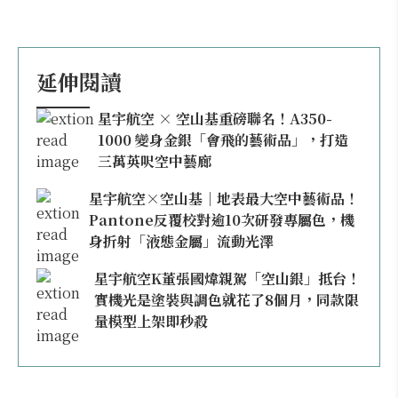
延伸閱讀
星宇航空 × 空山基重磅聯名！A350-
1000 變身金銀「會飛的藝術品」，打造
三萬英呎空中藝廊
星宇航空×空山基｜地表最大空中藝術品！
Pantone反覆校對逾10次研發專屬色，機
身折射「液態金屬」流動光澤
星宇航空K董張國煒親駕「空山銀」抵台！
實機光是塗裝與調色就花了8個月，同款限
量模型上架即秒殺