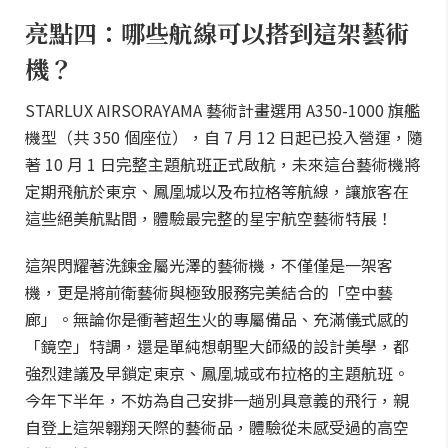
亮點四：哪些航線可以搭到這架藝術
機？
STARLUX AIRSORAYAMA 藝術計畫選用 A350-1000 旗艦
機型（共 350 個座位），自 7 月 12 日起已投入營運，隨
著 10 月 1 日完整主題航班正式啟航，未來這台藝術機將
定期飛航於東京、鳳凰城以及布拉格等航線，讓旅客在
這些絕美航點間，體驗最完整的星宇航空藝術特展！
這架閃耀著洗鍊金屬光澤的藝術機，不僅僅是一架客
機，更是將前衛藝術與極致服務完美結合的「空中藝
廊」。無論你是衝著超生火的專屬備品、充滿儀式感的
「鏡空」特調，還是單純想朝聖大師級的設計美學，都
強烈建議及早鎖定東京、鳳凰城或布拉格的主題航班。
今年下半年，不妨為自己安排一趟別具意義的飛行，親
自登上這架翱翔天際的藝術品，體驗從未感受過的高空