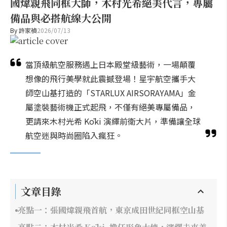
國煒親飛同框大師，木村光希絕美代言，專屬
備品與必搭航線大公開
By
許家禎
2026/07/13
當頂級航空服務遇上日本殿堂級藝術，一場顛覆
想像的飛行美學就此震撼登場！星宇航空攜手大
師空山基打造的「STARLUX AIRSORAYAMA」金
屬塗裝藝術機正式起飛，不僅有絕美專屬備品，
更請來木村光希 Kōki 演繹前衛大片，準備讓全球
航空迷與時尚圈陷入瘋狂。
文章目錄
亮點一：張國煒親飛首航，東京成田世紀同框空山基