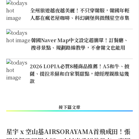
全州旅遊越夜越美麗！不只穿韓服，韓國年輕
人都在瘋老屋咖啡、科幻碉堡與微醺星空市集
韓國Naver Map中文設定超簡單！訂餐廳、
搜尋景點、規劃路線教學，不會韓文也能用
2026 LOPIA必買8種商品推薦！A5和牛、披
薩、提拉米蘇和自家製甜點，總經理親推這幾
款
接下篇文章
星宇 x 空山基AIRSORAYAMA首飛成田！張