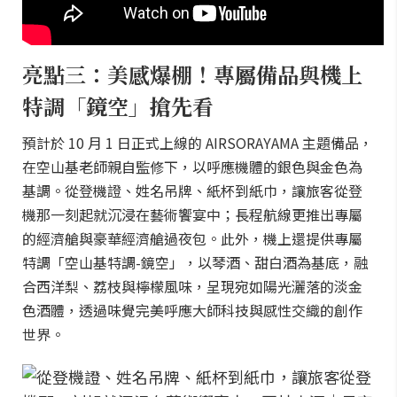
亮點三：美感爆棚！專屬備品與機上
特調「鏡空」搶先看
預計於 10 月 1 日正式上線的 AIRSORAYAMA 主題備品，
在空山基老師親自監修下，以呼應機體的銀色與金色為
基調。從登機證、姓名吊牌、紙杯到紙巾，讓旅客從登
機那一刻起就沉浸在藝術饗宴中；長程航線更推出專屬
的經濟艙與豪華經濟艙過夜包。此外，機上還提供專屬
特調「空山基特調-鏡空」，以琴酒、甜白酒為基底，融
合西洋梨、荔枝與檸檬風味，呈現宛如陽光灑落的淡金
色酒體，透過味覺完美呼應大師科技與感性交織的創作
世界。