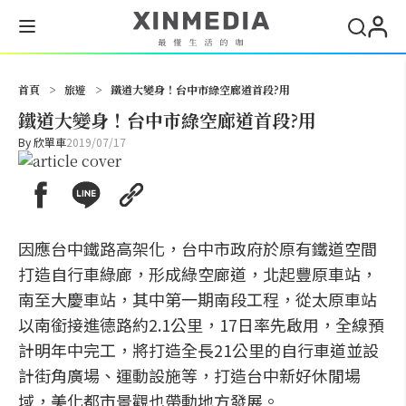
搜尋
首頁
>
旅遊
>
鐵道大變身！台中市綠空廊道首段?用
鐵道大變身！台中市綠空廊道首段?用
By
欣單車
2019/07/17
因應台中鐵路高架化，台中市政府於原有鐵道空間
打造自行車綠廊，形成綠空廊道，北起豐原車站，
南至大慶車站，其中第一期南段工程，從太原車站
以南銜接進德路約2.1公里，17日率先啟用，全線預
計明年中完工，將打造全長21公里的自行車道並設
計街角廣場、運動設施等，打造台中新好休閒場
域，美化都市景觀也帶動地方發展。