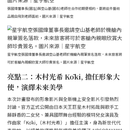
張國煒董事長(圖左)與空山基(圖右)老師在合作初期便相約，要將這件藝術
品親自飛到老師面前。圖片來源｜星宇航空
星宇航空張國煒董事長邀請空山基老師於機艙內親筆簽名落款，未來旅客將
可於客艙內親眼欣賞大師珍貴簽名。圖片來源｜星宇航空
亮點二：木村光希 Kōki, 擔任形象大
使，演繹未來美學
本次計畫發布的形象影片與全新機上安全影片引發熱烈
討論。官方正式公開由日本天王巨星木村拓哉與歌手工
藤靜香的二女兒、兼具國際舞台經驗的模特兒女演員及
作曲家「Kōki,（木村光希）」擔任主演，身為新世代代