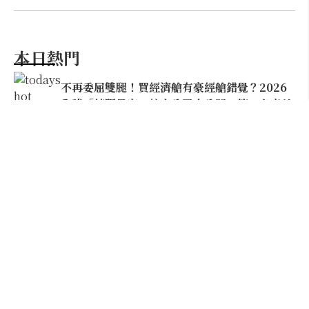
本日熱門
不再委屈雙腿！買經濟艙有豪經艙錯覺？2026
全球「椅距最寬」航空公司大公開，第一名竟然
不是阿聯酋
2026桃園機場停車懶人包／要停桃機還是機場
外圍？收費各多少？信用卡停車優惠一次整
理！
全州旅遊越夜越美麗！不只穿韓服，韓國年輕
人都在瘋老屋咖啡、科幻碉堡與微醺星空市集
韓國Naver Map中文設定超簡單！訂餐廳、