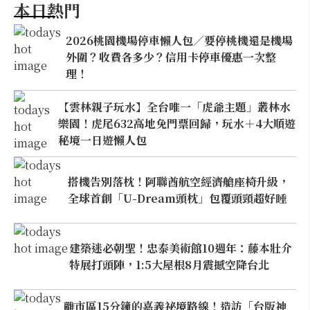
本日熱門
2026桃園機場停車懶人包／要停桃機還是機場
外圍？收費各多少？信用卡停車優惠一次整
理！
【雲林親子玩水】全台唯一「虎爺主題」叢林水
樂園！虎尾632高地免門票回歸，玩水＋4大順遊
秘境一日遊懶人包
搭機告別落枕！阿聯酋航空經濟艙座椅升級，
全球首創「U-Dream頭枕」包覆頭頸超好睡
建築迷必朝聖！忠泰美術館10週年：藤本壯介
特展打頭陣，1:5大屋根8月震撼空降台北
離市區15分鐘的嘉義祕境路線！造訪「台版神