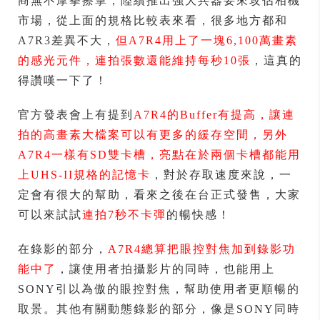
商無不摩拳擦掌，陸續推出強大兵器要來攻佔相機
市場，從上面的規格比較表來看，很多地方都和
A7R3差異不大，
但A7R4用上了一塊6,100萬畫素
的感光元件，連拍張數還能維持每秒10張
，這真的
得讚嘆一下了！
官方發表會上有提到
A7R4的Buffer有提高，讓連
拍的高畫素大檔案可以有更多的緩存空間，另外
A7R4一樣有SD雙卡槽，亮點在於兩個卡槽都能用
上UHS-II規格的記憶卡
，對於存取速度來說，一
定會有很大的幫助，看來之後在台正式發售，大家
可以來試試
連拍7秒不卡彈
的暢快感！
在錄影的部分，
A7R4總算把眼控對焦加到錄影功
能中了
，讓使用者拍攝影片的同時，也能用上
SONY引以為傲的眼控對焦，幫助使用者更順暢的
取景。其他有關動態錄影的部分，像是SONY同時