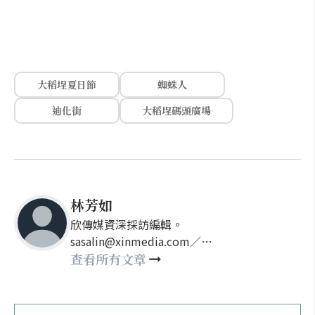
大稻埕夏日節
蜘蛛人
迪化街
大稻埕碼頭廣場
林芳如
欣傳媒資深採訪編輯。
sasalin@xinmedia.com／
happy21917@gmail.com
查看所有文章