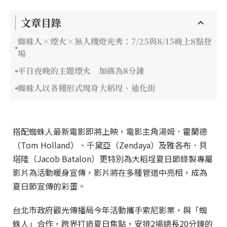
文章目錄
蜘蛛人×煙火×無人機燈光秀：7/25與8/15晚上8點登
場
平日夜晚的主題煙火 加碼為8分鐘
蜘蛛人以各種形式現身大稻埕、迪化街
搭配蜘蛛人最新電影即將上映，電影主角湯姆．霍蘭德
（Tom Holland）、千黛亞（Zendaya）及雅各布．貝
塔隆（Jacob Batalon）更特別為大稻埕夏日節錄製專屬
影片為活動暖身宣傳，影片將在多種管道中亮相，成為
夏日節宣傳的彩蛋。
台北市政府觀光傳播局今年活動攜手索尼影業，與「蜘
蛛人」合作，跨界打造夏日焦點，安排2場總長20分鐘的