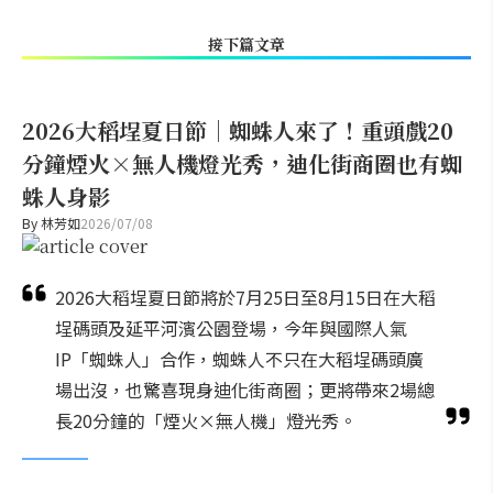
接下篇文章
2026大稻埕夏日節｜蜘蛛人來了！重頭戲20
分鐘煙火×無人機燈光秀，迪化街商圈也有蜘
蛛人身影
By
林芳如
2026/07/08
2026大稻埕夏日節將於7月25日至8月15日在大稻
埕碼頭及延平河濱公園登場，今年與國際人氣
IP「蜘蛛人」合作，蜘蛛人不只在大稻埕碼頭廣
場出沒，也驚喜現身迪化街商圈；更將帶來2場總
長20分鐘的「煙火×無人機」燈光秀。