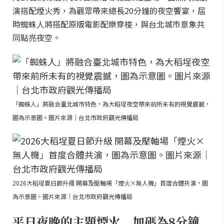
演搭配煙火秀，為觀眾帶來總長20分鐘的夜空饗宴，屆
時蜘蛛人將搭配原版電影配樂穿梭，與台北城市意象共
同點亮夜空。
「蜘蛛人」將融合臺北城市特色，為大稻埕夜空帶來前所未有的視覺震撼，
圖為示意圖。圖片來源｜台北市政府觀光傳播局
2026大稻埕夏日節升級 開幕及壓軸場「煙火×無人機」首度合體共演，圖
為示意圖。圖片來源｜台北市政府觀光傳播局
平日夜晚的主題煙火 加碼為8分鐘