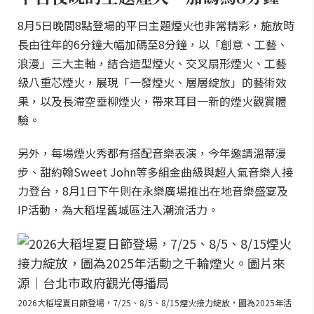
8月5日晚間8點登場的平日主題煙火也非常精彩，施放時
長由往年的6分鐘大幅加碼至8分鐘，以「創意、工藝、
浪漫」三大主軸，結合造型煙火、交叉扇形煙火、工藝
級八重芯煙火，展現「一發煙火、層層綻放」的藝術效
果，以及長滯空垂柳煙火，帶來耳目一新的煙火觀賞體
驗。
另外，每場煙火秀都有搭配音樂表演，今年邀請溫蒂漫
步、甜約翰Sweet John等多組金曲級與超人氣音樂人接
力登台，8月1日下午則在永樂廣場推出在地音樂盛宴及
IP活動，為大稻埕舊城區注入潮流活力。
2026大稻埕夏日節登場，7/25、8/5、8/15煙火接力綻放，圖為2025年活