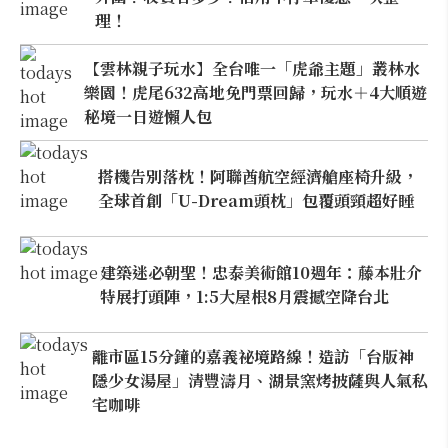
理！
【雲林親子玩水】全台唯一「虎爺主題」叢林水
樂園！虎尾632高地免門票回歸，玩水＋4大順遊
秘境一日遊懶人包
搭機告別落枕！阿聯酋航空經濟艙座椅升級，
全球首創「U-Dream頭枕」包覆頭頸超好睡
建築迷必朝聖！忠泰美術館10週年：藤本壯介
特展打頭陣，1:5大屋根8月震撼空降台北
離市區15分鐘的嘉義祕境路線！造訪「台版神
隱少女湯屋」清豐濤月、湖景窯烤披薩與人氣私
宅咖啡