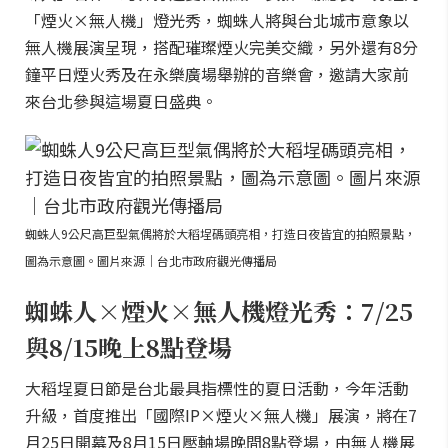
「煙火×無人機」燈光秀，蜘蛛人將與台北城市意象以
無人機展演呈現，搭配璀璨煙火完美交織，另外還有8分
鐘平日煙火秀及在永樂廣場舉辦的音樂會，邀請大家前
來台北參與這場夏日盛典。
蜘蛛人9公尺高巨型氣偶將於大稻埕碼頭亮相，打造日夜皆宜的拍照景點，
圖為示意圖。圖片來源｜台北市政府觀光傳播局
蜘蛛人×煙火×無人機燈光秀：7/25
與8/15晚上8點登場
大稻埕夏日節是台北最具指標性的夏日活動，今年活動
升級，首度推出「國際IP×煙火×無人機」展演，將在7
月25日開幕及8月15日壓軸場晚間8點登場，由無人機展