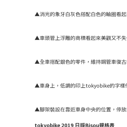
▲消光的象牙白灰色搭配白色的輪圈看起來很
▲車頭管上浮雕的商標看起來美觀又不失低調
▲全車搭配銀色的零件，維持鋼管車復古的基
▲車身上，低調的印上tokyobike的字樣作
▲腳架裝設在靠近車身中央的位置，停放的時
tokyobike 2019 日版Bisou規格表