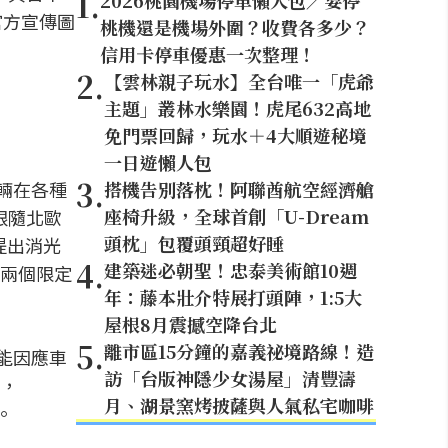
1
.
2026桃園機場停車懶人包／要停
官方宣傳圖
桃機還是機場外圍？收費各多少？
信用卡停車優惠一次整理！
2
.
【雲林親子玩水】全台唯一「虎爺
主題」叢林水樂園！虎尾632高地
免門票回歸，玩水＋4大順遊秘境
一日遊懶人包
3
.
車輛在各種
搭機告別落枕！阿聯酋航空經濟艙
座椅升級，全球首創「U-Dream
近跟隨北歐
頭枕」包覆頭頸超好睡
提出消光
4
.
建築迷必朝聖！忠泰美術館10週
兩個限定
年：藤本壯介特展打頭陣，1:5大
屋根8月震撼空降台北
5
.
離市區15分鐘的嘉義祕境路線！造
款能因應車
訪「台版神隱少女湯屋」清豐濤
，
月、湖景窯烤披薩與人氣私宅咖啡
。