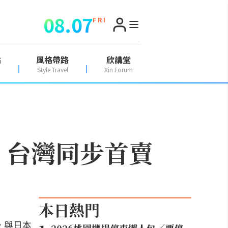
08.07
F R I
點
風格帶路
欣講堂
Style Travel
Xin Forum
車款 台灣同步首賣
本日熱門
場，與日本