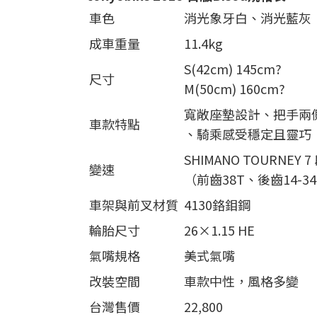
車色
消光象牙白、消光藍灰
成車重量
11.4kg
S(42cm) 145cm?
尺寸
M(50cm) 160cm?
寬敞座墊設計、把手兩
車款特點
、騎乘感受穩定且靈巧
SHIMANO TOURNEY 
變速
（前齒38T、後齒14-3
車架與前叉材質
4130鉻鉬鋼
輪胎尺寸
26×1.15 HE
氣嘴規格
美式氣嘴
改裝空間
車款中性，風格多變
台灣售價
22,800