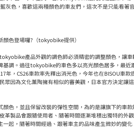
與消光藍灰色，喜歡這兩種顏色的車友們，這次不是只能看著
顏色登場囉?（tokyobike提供）
okyobike產品外觀的調色師必須精密的調整顏色，讓
品牌基調。過往tokyobike的車色多以亮光顏色居多，最
7年，CS26車款率先釋出消光色，今年也在BISOU車款
民眾因為文化薰陶擁有相似的審美觀，日本官方決定讓這
推出各式顏色，並且保留改裝的彈性空間，為的是讓旗下的車
皮革製品會跟隨使用者、隨著時間逐漸堆積出獨特的外觀
跟著車主一起，隨著時間經過、跟著車主的品味產生微妙的變化