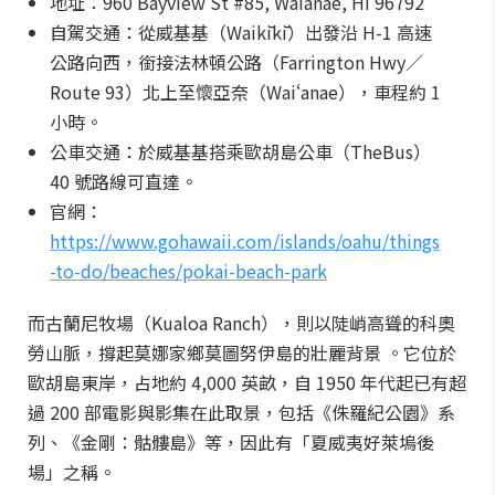
地址：960 Bayview St #85, Waianae, HI 96792
自駕交通：從威基基（Waikīkī）出發沿 H-1 高速
公路向西，銜接法林頓公路（Farrington Hwy／
Route 93）北上至懷亞奈（Waiʻanae），車程約 1
小時。
公車交通：於威基基搭乘歐胡島公車（TheBus）
40 號路線可直達。
官網：
https://www.gohawaii.com/islands/oahu/things
-to-do/beaches/pokai-beach-park
而古蘭尼牧場（Kualoa Ranch），則以陡峭高聳的科奧
勞山脈，撐起莫娜家鄉莫圖努伊島的壯麗背景 。它位於
歐胡島東岸，占地約 4,000 英畝，自 1950 年代起已有超
過 200 部電影與影集在此取景，包括《侏羅紀公園》系
列、《金剛：骷髏島》等，因此有「夏威夷好萊塢後
場」之稱。