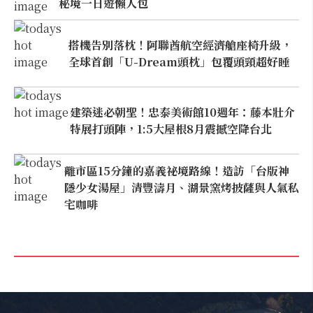
秘境一日遊懶人包
搭機告別落枕！阿聯酋航空經濟艙座椅升級，
全球首創「U-Dream頭枕」包覆頭頸超好睡
建築迷必朝聖！忠泰美術館10週年：藤本壯介
特展打頭陣，1:5大屋根8月震撼空降台北
離市區15分鐘的嘉義祕境路線！造訪「台版神
隱少女湯屋」清豐濤月、湖景窯烤披薩與人氣私
宅咖啡