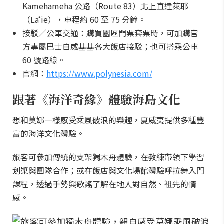
Kamehameha 公路（Route 83）北上直達萊耶
（Lāʻie），車程約 60 至 75 分鐘。
接駁／公車交通：購買園區門票套票時，可加購官
方專屬巴士自威基基各大飯店接駁；也可搭乘公車
60 號路線。
官網：
https://www.polynesia.com/
跟著《海洋奇緣》體驗海島文化
想和莫娜一樣感受乘風破浪的樂趣，夏威夷提供多種豐
富的海洋文化體驗。
旅客可參加傳統的支架獨木舟體驗，在教練帶領下學習
划槳與團隊合作；或在飯店與文化場館體驗呼拉舞入門
課程，透過手勢與歌謠了解在地人對自然、祖先的情
感。