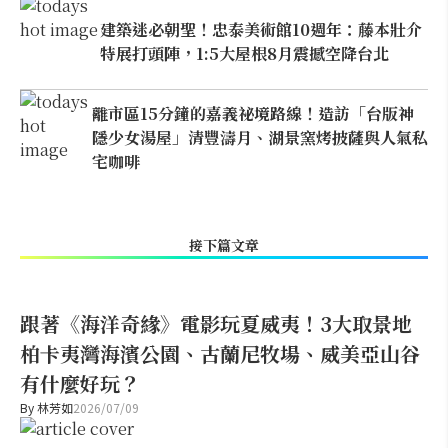
建築迷必朝聖！忠泰美術館10週年：藤本壯介
特展打頭陣，1:5大屋根8月震撼空降台北
離市區15分鐘的嘉義祕境路線！造訪「台版神
隱少女湯屋」清豐濤月、湖景窯烤披薩與人氣私
宅咖啡
接下篇文章
跟著《海洋奇緣》電影玩夏威夷！3大取景地
柏卡夷灣海濱公園、古蘭尼牧場、威美亞山谷
有什麼好玩？
By
林芳如
2026/07/09