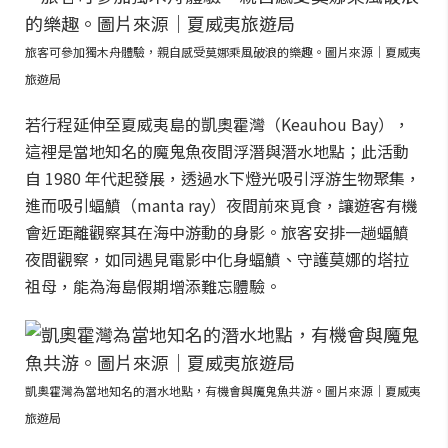
旅客可參加獨木舟體驗，親自感受莫娜乘風破浪的樂趣。圖片來源｜夏威夷
旅遊局
若行程延伸至夏威夷島的凱奧霍灣（Keauhou Bay），
這裡是當地知名的魔鬼魚夜間浮潛與潛水地點；此活動
自 1980 年代起發展，透過水下燈光吸引浮游生物聚集，
進而吸引蝠鱝（manta ray）夜間前來覓食，讓遊客有機
會近距離觀察其在海中游動的身影。旅客安排一趟蝠鱝
夜間觀察，如同遇見電影中化身蝠鱝、守護莫娜的塔拉
祖母，能為海島假期增添難忘體驗。
凱奧霍灣為當地知名的潛水地點，有機會與魔鬼魚共游。圖片來源｜夏威夷
旅遊局