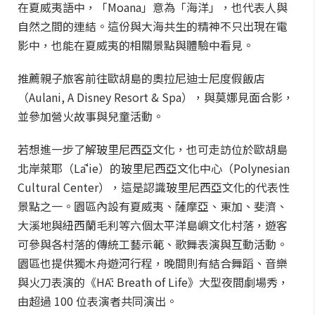
在夏威夷語中，「Moana」意為「海洋」，也代表人與
自然之間的連結。這份與大海共生的精神不只出現在電
影中，也能在夏威夷的相關景點與體驗中看見。
推薦親子旅客前往歐胡島的奧拉尼迪士尼度假飯店
（Aulani, A Disney Resort & Spa），與莫娜見面合影，
並參加營火故事與兒童活動。
若想進一步了解玻里尼西亞文化，也可走訪位於歐胡島
北岸萊耶（Lāʻie）的玻里尼西亞文化中心（Polynesian
Cultural Center），這是認識玻里尼西亞文化的代表性
景點之一。園區內設有夏威夷、薩摩亞、東加、斐濟、
大溪地與紐西蘭毛利等六個太平洋島嶼文化村落，遊客
可參與各村落的傳統工藝示範、歌舞表演與互動活動。
園區也提供獨木舟遊河行程，晚間則有結合舞蹈、音樂
與火刀表演的《HĀ: Breath of Life》大型夜間劇場秀，
由超過 100 位表演者共同演出。