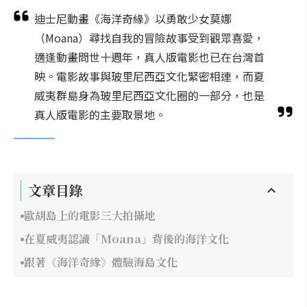
迪士尼動畫《海洋奇緣》以勇敢少女莫娜
（Moana）尋找自我的冒險故事受到觀眾喜愛，
適逢動畫問世十週年，真人版電影也已在台灣首
映。電影故事與玻里尼西亞文化緊密相連，而夏
威夷群島身為玻里尼西亞文化圈的一部分，也是
真人版電影的主要取景地。
文章目錄
歐胡島上的電影三大拍攝地
在夏威夷認識「Moana」背後的海洋文化
跟著《海洋奇緣》體驗海島文化