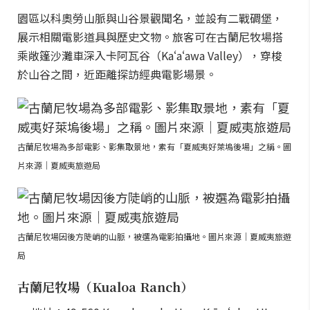
園區以科奧勞山脈與山谷景觀聞名，並設有二戰碉堡，
展示相關電影道具與歷史文物。旅客可在古蘭尼牧場搭
乘敞篷沙灘車深入卡阿瓦谷（Kaʻaʻawa Valley），穿梭
於山谷之間，近距離探訪經典電影場景。
古蘭尼牧場為多部電影、影集取景地，素有「夏威夷好萊塢後場」之稱。圖
片來源｜夏威夷旅遊局
古蘭尼牧場因後方陡峭的山脈，被選為電影拍攝地。圖片來源｜夏威夷旅遊
局
古蘭尼牧場（Kualoa Ranch）