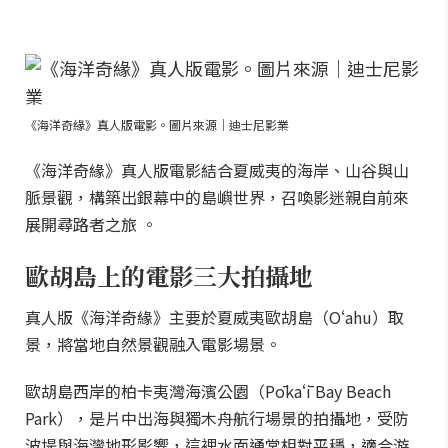
《海洋奇緣》真人版電影。圖片來源｜迪士尼影業
《海洋奇緣》真人版電影結合夏威夷的海岸、山谷與山
脈景觀，構築出銀幕中的島嶼世界，召喚影迷親自前來
展開尋路者之旅 。
歐胡島上的電影三大拍攝地
真人版《海洋奇緣》主要於夏威夷歐胡島（Oʻahu）取
景，將當地自然景觀融入電影場景。
歐胡島西岸的柏卡夷灣海濱公園（Pōkaʻī Bay Beach
Park），是片中出海與獨木舟航行場景的拍攝地，受防
波堤與海灣地形影響，這裡水面通常相對平穩，適合游