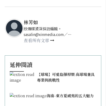
林芳如
欣傳媒資深採訪編輯。
sasalin@xinmedia.com／
happy21917@gmail.com
查看所有文章
延伸閱讀
【球場】可愛島揮桿樂 高球場兼具
專業與挑戰性
海南-東方夏威夷的五大魅力