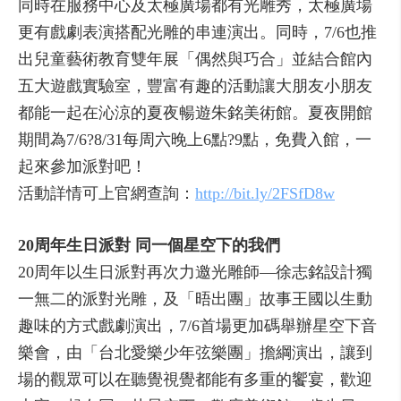
同時在服務中心及太極廣場都有光雕秀，太極廣場
更有戲劇表演搭配光雕的串連演出。同時，7/6也推
出兒童藝術教育雙年展「偶然與巧合」並結合館內
五大遊戲實驗室，豐富有趣的活動讓大朋友小朋友
都能一起在沁涼的夏夜暢遊朱銘美術館。夏夜開館
期間為7/6?8/31每周六晚上6點?9點，免費入館，一
起來參加派對吧！
活動詳情可上官網查詢：
http://bit.ly/2FSfD8w
20周年生日派對 同一個星空下的我們
20周年以生日派對再次力邀光雕師—徐志銘設計獨
一無二的派對光雕，及「晤出團」故事王國以生動
趣味的方式戲劇演出，7/6首場更加碼舉辦星空下音
樂會，由「台北愛樂少年弦樂團」擔綱演出，讓到
場的觀眾可以在聽覺視覺都能有多重的饗宴，歡迎