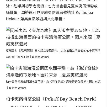
泳、划槳與初學者衝浪，也有機會看見夏威夷僧海豹或
綠蠵龜。周邊還可見夏威夷傳統宗教遺址 Kuʻilioloa
Heiau，兼具自然景觀與文化意義。
夏威夷為《海洋奇緣》真人版主要取景地，此為拍攝出海畫面的柏卡夷灣海
濱公園。圖片來源｜夏威夷旅遊局
柏卡夷灣海濱公園因水面平穩，為《海洋奇緣》海岸邊的取景地。圖片來源
｜夏威夷旅遊局
柏卡夷灣海濱公園（Pōkaʻī Bay Beach Park）