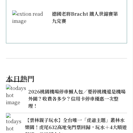
德國老將Bracht 鐵人世錦賽第
九完賽
本日熱門
2026桃園機場停車懶人包／要停桃機還是機場
外圍？收費各多少？信用卡停車優惠一次整
理！
【雲林親子玩水】全台唯一「虎爺主題」叢林水
樂園！虎尾632高地免門票回歸，玩水＋4大順遊