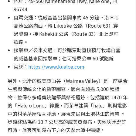
地址：49-560 Kamehameha Hwy, Kāneʻohe, HI
96744
自駕交通：從威基基出發開車約 45 分鐘。沿 H-1
高速公路向西，轉 Likelike 公路（Route 63）穿
過隧道，接 Kahekili 公路（Route 83）北上即可
抵達。
接駁車／公車交通：可於購票時直接預訂牧場自營
的威基基來回接駁車；也可搭乘公車 60 號路線
官網：
https://www.kualoa.com
另外，北岸的威美亞山谷（Waimea Valley）是一座結合
生態與傳統文化的熱帶園區，園內有超過 5,000 種植
物，並保存多處傳統建築與祭祀遺跡，包括建於 1470 年
的「Hale o Lono」神殿，而茅草建築「hale」則與電影
中的村落茅屋相互呼應，展現先民與土地共生的智慧 。
步道終點為約 13.7 公尺高的威美亞瀑布，天候與水況許
可時，旅客可到瀑布下方的天然水潭中暢遊。