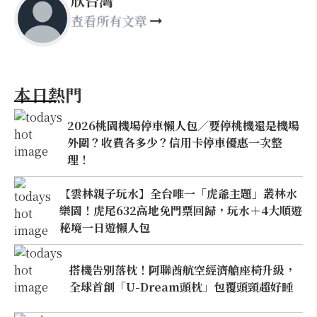
欣台灣
查看所有文章
本日熱門
2026桃園機場停車懶人包／要停桃機還是機場
外圍？收費各多少？信用卡停車優惠一次整
理！
【雲林親子玩水】全台唯一「虎爺主題」叢林水
樂園！虎尾632高地免門票回歸，玩水＋4大順遊
秘境一日遊懶人包
搭機告別落枕！阿聯酋航空經濟艙座椅升級，
全球首創「U-Dream頭枕」包覆頭頸超好睡