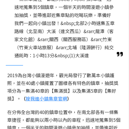
速地蒐集到5個鎮章，一個半天的時間漫遊小鎮參
加抽獎，並帶進鄰近集章點的吃喝玩樂，準備好
我們一起向小鎮出發！&nbsp;北部2小時速集五章
路線（北至南）大溪（達文西瓜）&rarr;龍潭（客
家文化館）&rarr;關西（關西服務區）&rarr;竹東
（竹東火車站旅服）&rarr;北埔（隆源餅行）純交
通耗時：1小時13分&nbsp;(1)大溪達
2019為台灣小鎮漫遊年，觀光局發行了數萬本小鎮護
照，並在40處小鎮擺置了圖樣各有特色的鎮章，抽獎獎
項分為－集滿40章的【集滿獎】以及集滿5章的【集好
獎】。
（
按我進小鎮集章官網
）
在分佈全台灣的40的鎮章位置中，在南北部各有一條集
章捷徑，都能夠以兩小時以內的車程，迅速地蒐集到5個
鎮章，一個半天的時間漫遊小鎮參加抽獎，並帶進鄰近