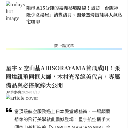
離市區15分鐘的嘉義祕境路線！造訪「台版神
隱少女湯屋」清豐濤月、湖景窯烤披薩與人氣私
宅咖啡
接下篇文章
星宇 x 空山基AIRSORAYAMA首飛成田！張
國煒親飛同框大師，木村光希絕美代言，專屬
備品與必搭航線大公開
By
許家禎
2026/07/13
當頂級航空服務遇上日本殿堂級藝術，一場顛覆
想像的飛行美學就此震撼登場！星宇航空攜手大
師空山基打造的「STARLUX AIRSORAYAMA」金