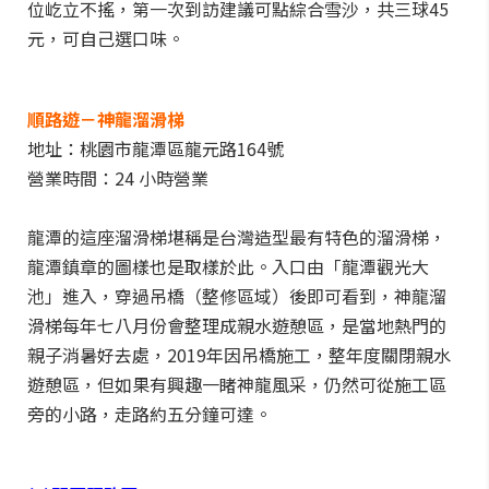
位屹立不搖，第一次到訪建議可點綜合雪沙，共三球45
元，可自己選口味。
順路遊－神龍溜滑梯
地址：桃園市龍潭區龍元路164號
營業時間：24 小時營業
龍潭的這座溜滑梯堪稱是台灣造型最有特色的溜滑梯，
龍潭鎮章的圖樣也是取樣於此。入口由「龍潭觀光大
池」進入，穿過吊橋（整修區域）後即可看到，神龍溜
滑梯每年七八月份會整理成親水遊憩區，是當地熱門的
親子消暑好去處，2019年因吊橋施工，整年度關閉親水
遊憩區，但如果有興趣一睹神龍風采，仍然可從施工區
旁的小路，走路約五分鐘可達。