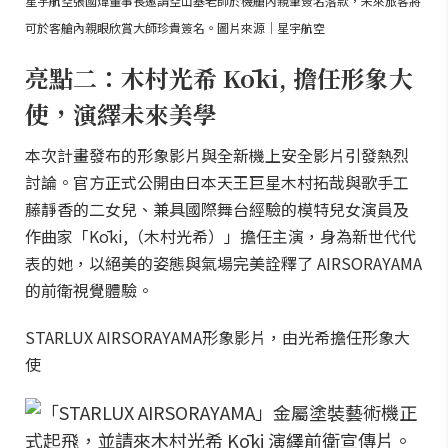
星宇航空張國煒董事長邀請空山基老師於機艙內親筆簽名落款，未來旅客將
可於客艙內親眼欣賞大師珍貴簽名。圖片來源｜星宇航空
亮點二：木村光希 Kōki, 擔任形象大
使，演繹未來美學
本次計畫發布的形象影片與全新機上安全影片引發熱烈
討論。官方正式公開由日本天王巨星木村拓哉與歌手工
藤靜香的二女兒、兼具國際舞台經驗的模特兒女演員及
作曲家「Kōki,（木村光希）」擔任主演，身為新世代代
表的她，以絕美的姿態與氣場完美詮釋了 AIRSORAYAMA
的前衛視覺體驗。
STARLUX AIRSORAYAMA形象影片，由光希擔任形象大
使