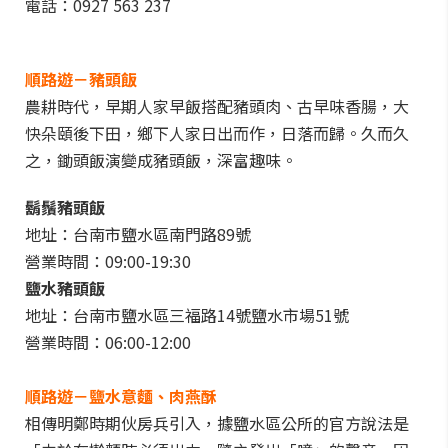
電話：0927 563 237
順路遊－豬頭飯
農耕時代，早期人家早飯搭配豬頭肉、古早味香腸，大
快朵頤後下田，鄉下人家日出而作，日落而歸。久而久
之，鋤頭飯演變成豬頭飯，深富趣味。
鬍鬚豬頭飯
地址：台南市鹽水區南門路89號
營業時間：09:00-19:30
鹽水豬頭飯
地址：台南市鹽水區三福路14號鹽水市場51號
營業時間：06:00-12:00
順路遊－鹽水意麵、肉燕酥
相傳明鄭時期伙房兵引入，據鹽水區公所的官方說法是