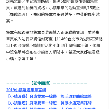
走完北部／南部集章路線，集滿5個小鎮章後寄回集章
頁，就達到抽獎的資格，小鎮集章的活動直到8/15截止
（郵戳為憑），寄回的集章頁張數越多，中獎的機率越
高。
集章完成後請於集章頁背面填入正確聯絡資訊，並將集
章頁放入貼妥郵資信封寄至【11469台北市內湖區石潭路
151號 欣傳媒小鎮護照活動小組 收】即完成手續，後續
中獎名單將公布在小鎮官方網站中，希望大家都能漫遊
小鎮，幸運中獎！
－－－－－－【延伸閱讀】－－－－－－－－－
2019小鎮漫遊集章官網
【小鎮漫遊】台東雙章一線遊 悠活原野路線彙整
【小鎮漫遊】屏東雙章一線遊 質感小店蒐集路線