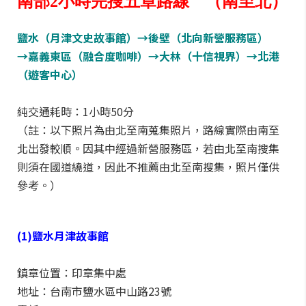
南部2小時完搜五章路線 （南至北）
鹽水（月津文史故事館）→後壁（北向新營服務區）
→嘉義東區（融合度咖啡）→大林（十信視界）→北港
（遊客中心）
純交通耗時：1小時50分
（註：以下照片為由北至南蒐集照片，路線實際由南至
北出發較順。因其中經過新營服務區，若由北至南搜集
則須在國道繞道，因此不推薦由北至南搜集，照片僅供
參考。）
(1)鹽水月津故事館
鎮章位置：印章集中處
地址：台南市鹽水區中山路23號