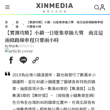
搜尋
首
旅
【實測攻略】小鎮一日遊集章抽大獎 南北這兩條路線車程
>
>
頁
遊
只要兩小時
【實測攻略】小鎮一日遊集章抽大獎 南北這
兩條路線車程只要兩小時
By
欣台灣
2019/07/11
2019為台灣小鎮漫遊年，觀光局發行了數萬本小
鎮護照，並在40處小鎮擺置了圖樣各有特色的鎮
章，抽獎獎項分為－集滿40章的【集滿獎】以及
集滿5章的【集好獎】。（按我進小鎮集章官網）
在分佈全台灣的40的鎮章位置中，在南北部各有
一條集章捷徑，都能夠以兩小時以內的車程，迅