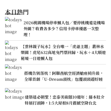
本日熱門
2026桃園機場停車懶人包／要停桃機還是機場
外圍？收費各多少？信用卡停車優惠一次整
理！
【雲林親子玩水】全台唯一「虎爺主題」叢林水
樂園！虎尾632高地免門票回歸，玩水＋4大順遊
秘境一日遊懶人包
搭機告別落枕！阿聯酋航空經濟艙座椅升級，
全球首創「U-Dream頭枕」包覆頭頸超好睡
建築迷必朝聖！忠泰美術館10週年：藤本壯介
特展打頭陣，1:5大屋根8月震撼空降台北