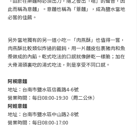
「由於在擀麵時必須出力，隨之發出「噫」的聲音，因
此而稱為意麵」。意麵也稱為「薏麵」，成為鹽水當地
必嘗的佳餚。
另外當地獨有的另一道小吃－「肉燕酥」也值得一嘗，
肉燕酥比較類似炸過的餛飩，用一片麵皮包裹豬肉和魚
漿做成的內餡。乾式吃法的口感就像餅乾一樣脆；加在
大骨湯頭裏吃的湯式吃法，則是享受不同口感。
阿桐意麵
地址：台南市鹽水區信義路4-6號
營業時間：每日08:00-19:30（周二公休）
阿姬意麵
地址：台南市鹽水區中山路2-8號
營業時間：每日08:00-17:00