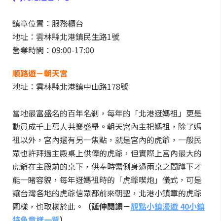
鎮章位置：服務櫃台
地址：雲林縣北港鎮民生路1號
營業時間：09:00-17:00
順路遊－朝天宮
地址：雲林縣北港鎮中山路178號
當地最富盛名的百年名剎，每年的「北港迓媽祖」更是
動員成千上萬人共襄盛舉。朝天宮內主祀媽祖，除了媽
祖以外，宮內還有另一焦點，就是宮內的虎爺，一般民
眾也許拜過主殿桌上供俸的虎爺，但實際上宮內最大的
虎爺在主殿前的桌下，供奉時需側身過兩桌之間蹲下才
能一睹容貌，每年迓媽祖時的「虎爺喫炮」儀式，可是
讓台灣各地的虎爺信眾都前來朝聖，北港小鎮章的虎爺
圖樣，也取樣於此。
（延伸閱讀－
靚點小鎮漫遊 40小鎮
特色章樣一覽
）