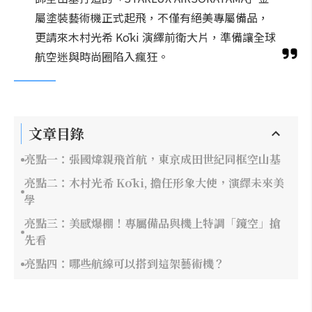
屬塗裝藝術機正式起飛，不僅有絕美專屬備品，
更請來木村光希 Kōki 演繹前衛大片，準備讓全球
航空迷與時尚圈陷入瘋狂。
文章目錄
亮點一：張國煒親飛首航，東京成田世紀同框空山基
亮點二：木村光希 Kōki, 擔任形象大使，演繹未來美
學
亮點三：美感爆棚！專屬備品與機上特調「鏡空」搶
先看
亮點四：哪些航線可以搭到這架藝術機？