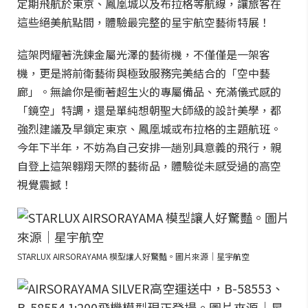
定期飛航於東京、鳳凰城以及布拉格等航線，讓旅客在
這些絕美航點間，體驗最完整的星宇航空藝術特展！
這架閃耀著洗鍊金屬光澤的藝術機，不僅僅是一架客
機，更是將前衛藝術與極致服務完美結合的「空中藝
廊」。無論你是衝著超生火的專屬備品、充滿儀式感的
「鏡空」特調，還是單純想朝聖大師級的設計美學，都
強烈建議及早鎖定東京、鳳凰城或布拉格的主題航班。
今年下半年，不妨為自己安排一趟別具意義的飛行，親
自登上這架翱翔天際的藝術品，體驗從未感受過的高空
視覺震撼！
STARLUX AIRSORAYAMA 模型讓人好驚豔。圖片來源｜星宇航空