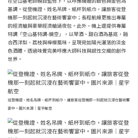
在空山基老師親自監修下，以呼應機體的銀色與金色為
基調。從登機證、姓名吊牌、紙杯到紙巾，讓旅客從登
機那一刻起就沉浸在藝術饗宴中；長程航線更推出專屬
的經濟艙與豪華經濟艙過夜包。此外，機上還提供專屬
特調「空山基特調-鏡空」，以琴酒、甜白酒為基底，融
合西洋梨、荔枝與檸檬風味，呈現宛如陽光灑落的淡金
色酒體，透過味覺完美呼應大師科技與感性交織的創作
世界。
從登機證、姓名吊牌、紙杯到紙巾，讓旅客從登機那一刻起就沉浸在藝術饗
宴中。圖片來源｜星宇航空