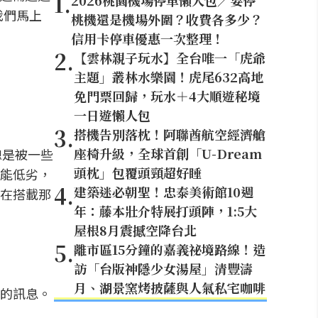
1
.
2026桃園機場停車懶人包／要停
我們馬上
桃機還是機場外圍？收費各多少？
信用卡停車優惠一次整理！
2
.
【雲林親子玩水】全台唯一「虎爺
主題」叢林水樂園！虎尾632高地
免門票回歸，玩水＋4大順遊秘境
一日遊懶人包
3
.
搭機告別落枕！阿聯酋航空經濟艙
座椅升級，全球首創「U-Dream
車總是被一些
頭枕」包覆頭頸超好睡
能低劣，
4
.
建築迷必朝聖！忠泰美術館10週
車在搭載那
年：藤本壯介特展打頭陣，1:5大
屋根8月震撼空降台北
5
.
離市區15分鐘的嘉義祕境路線！造
訪「台版神隱少女湯屋」清豐濤
月、湖景窯烤披薩與人氣私宅咖啡
的訊息。