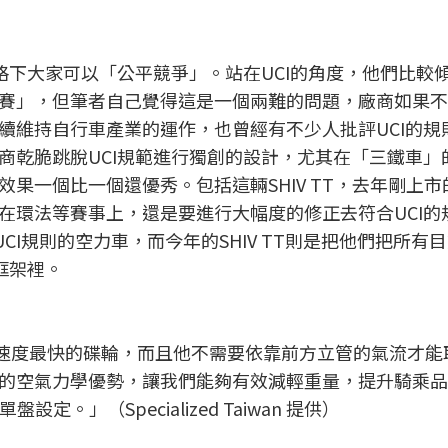
格下大家可以「公平競爭」。站在UCI的角度，他們比較
賽」，但筆者自己覺得這是一個兩難的問題，廠商如果不
續維持自行車產業的運作，也曾經有不少人批評UCI的規
商乾脆跳脫UCI規範進行獨創的設計，尤其在「三鐵車」
果一個比一個還優秀。包括這輛SHIV TT，去年剛上市
在環法等賽事上，還是要進行大幅度的修正去符合UCI的
UCI規則的空力車，而今年的SHIV TT則是把他們把所有
框架裡。
21是世界上速度最快的碟輪，而且他不需要依靠前方立管的氣流才
的空氣力學優勢，讓我們能夠有效減輕重量，提升騎乘品
。」（Specialized Taiwan 提供）