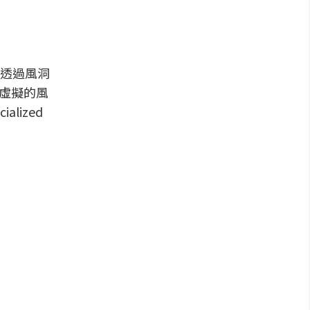
透過風洞
虛擬的風
lized