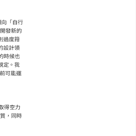
傾向「自行
開發新的
則過度箝
的設計領
的時候也
規定。我
目前可能運
能取得空力
質，同時