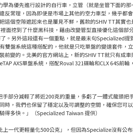
空氣力學為優先進行設計的自行車，立管（就是坐管下面的那
違反常理，因為即便是市場上其他的空力車型，幾乎都會
這個空隙遮起來也是屢見不鮮，舊款的SHIV TT其實也
洞實驗室裡面挖到了什麼黑科技，藉由改變管型直接優化這個部
解釋了。另外這段還有一個重點，就是最末句Specialized
沒有雙盤系統這種搭配的，他就是只吃單盤的變速套件，
前變的。北美的官方網站上，新的SHIV TT就只有成車
AP AXS單盤系統，搭配Roval 321碟輪和CLX 64S前
在龍頭把手部分減輕了將近200克的重量，多虧了一體式龍頭把
同時，我們也保留了穩定以及可調整的空間，確保您可以
」（Specialized Taiwan 提供）
一代更輕量化500公克」，但因為Specialize沒有公