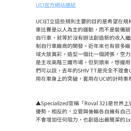
UCI官方網站連結
UCI訂立這些規則主要的目的是希望在規
車比賽是以人為主的運動，而不是裝備競
自行車，就等於沒有辦法創造新的收入繼
制自行車廠商的開發。近年來也有很多廠
域大放異彩，造型一個比一個誇張，空力效
是主攻高階三鐵市場，但到頭來，想運用
們可以說，去年的SHIV TT是完全不理會
用在車身上的突破，套用在UCI的計時車
▲Specialized宣稱「Roval 3
優勢，相反的，立管與後輪各自擁有自己
不會增加任何阻力，也創造出最簡潔的1x單盤設定