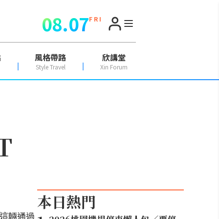
08.07
F R I
點
風格帶路
欣講堂
Style Travel
Xin Forum
T
本日熱門
看，這輛通過