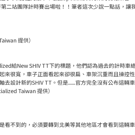
在環法賽第二站團隊計時賽出場啦！！筆者這次少說一點話，讓
d Taiwan 提供）
ized給New SHIV TT下的標題，他們認為過去的計時
起來很寬，車子正面看起來卻很扁、車架沉重而且操控性
計新的SHIV TT。但是......官方完全沒有公布這輛
zed Taiwan 提供）
是看不到的，必須要轉到北美等其他地區才會看到這輛車