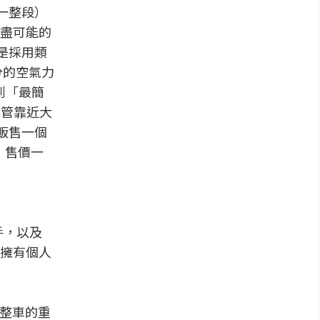
一整段）
盡可能的
是採用類
分的空氣力
提到「最簡
立管靠近大
販售一個
輪，售價一
手，以及
擁有個人
布整車的重