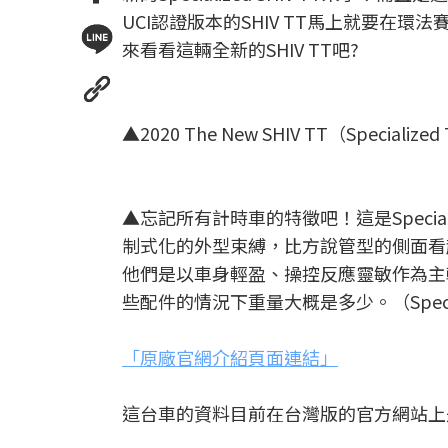
UCI認證版本的SHIV TT馬上就要
來看看這輛全新的SHIV TT吧?
▲2020 The New SHIV TT（Specialize
▲忘記所有計時車的特徵吧！這是Special
制式化的外型束縛，比方說管型的側面看
他們是以車身輕盈、操控反應靈敏作為主軸去設
些配件的情況下重量大概是多少。（Speciali
「原廠官網介紹頁面連結」
這台車的資料目前在台灣版的官方網站上