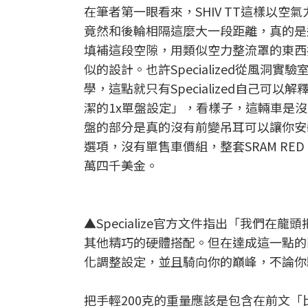
在筆者第一眼看來，SHIV TT這樣以
竟然和後輪相隔這麼大一段距離，真的是
填補這段空隙，用類似空力整流罩的東西把
似的設計。也許Specialized從風
學，這點就只有Specialized自己可以
潔的1x單盤設定」，看樣子，這輛車是
盤的部分是真的沒有前變吊耳可以讓你安裝
選項，沒有單售車價組，整套SRAM RED eT
萬四千美金。
▲Specialize官方文件指出「我們
其他精巧的硬體搭配。但在達成這一點的
化調整設定，並且騎向你的巔峰，不論你騎得多快。
把手輕200克的重量應該是包含在前文「比上