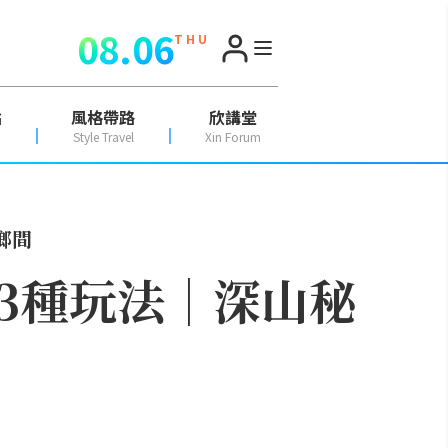
08.06
T H U
點
風格帶路
欣講堂
Style Travel
Xin Forum
鄉間
3種玩法│深山秘