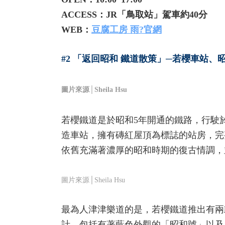
ACCESS：JR「鳥取站」駕車約40分
WEB：
豆腐工房 雨?官網
#2 「返回昭和 鐵道散策」─若櫻車站
圖片來源│Sheila Hsu
若櫻鐵道是於昭和5年開通的鐵路，行駛
造車站，擁有磚紅屋頂為標誌的站房，完
依舊充滿著濃厚的昭和時期的復古情調，並
圖片來源│Sheila Hsu
最為人津津樂道的是，若櫻鐵道推出有兩
計，包括有著藍色外觀的「昭和號」以及