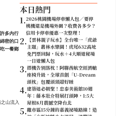
本日熱門
1
.
2026桃園機場停車懶人包／要停
桃機還是機場外圍？收費各多少？
信用卡停車優惠一次整理！
許多內行
2
.
【雲林親子玩水】全台唯一「虎爺
綿密的口
主題」叢林水樂園！虎尾632高地
吃一餐鄉
免門票回歸，玩水＋4大順遊秘境
一日遊懶人包
3
.
搭機告別落枕！阿聯酋航空經濟艙
座椅升級，全球首創「U-Dream
頭枕」包覆頭頸超好睡
4
.
建築迷必朝聖！忠泰美術館10週
年：藤本壯介特展打頭陣，1:5大
屋根8月震撼空降台北
扇之山流入
5
.
離市區15分鐘的嘉義祕境路線！造