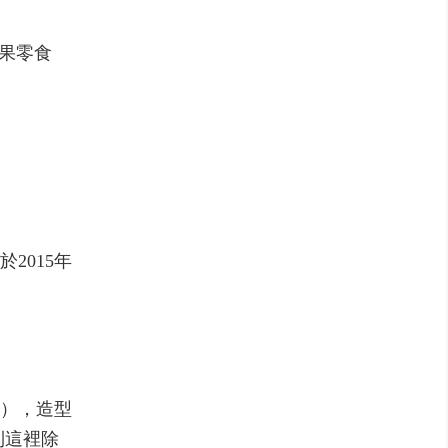
果零食
2015年
），造型
到這裡除