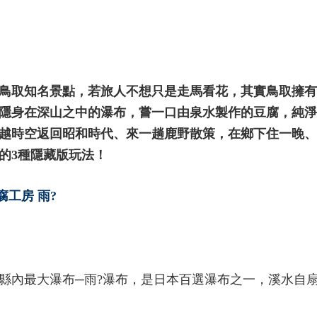
鳥取知名景點，若旅人不想只是走馬看花，其實鳥取擁有
隱身在深山之中的瀑布，嘗一口由泉水製作的豆腐，純淨
越時空返回昭和時代、來一趟鹿野散策，在鄉下住一晚、
的3種隱藏版玩法！
腐工房 雨?
縣內最大瀑布─雨?瀑布，是日本百選瀑布之一，溪水自