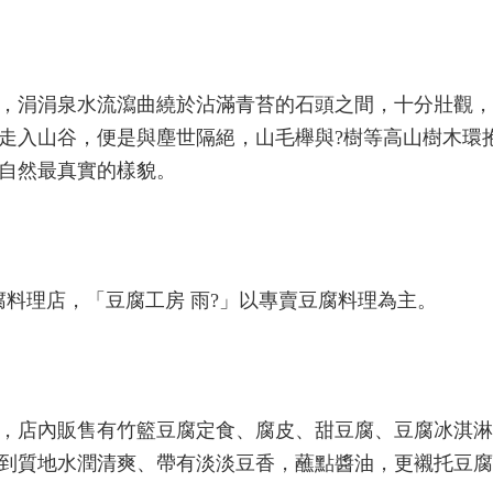
，涓涓泉水流瀉曲繞於沾滿青苔的石頭之間，十分壯觀，
走入山谷，便是與塵世隔絕，山毛櫸與?樹等高山樹木環
自然最真實的樣貌。
腐料理店，「豆腐工房 雨?」以專賣豆腐料理為主。
，店內販售有竹籃豆腐定食、腐皮、甜豆腐、豆腐冰淇淋
到質地水潤清爽、帶有淡淡豆香，蘸點醬油，更襯托豆腐