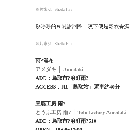
圖片來源│Sheila Hsu
熱呼呼的豆乳甜甜圈，咬下便是鬆軟香濃
圖片來源│Sheila Hsu
雨?瀑布
アメダキ │ Amedaki
ADD：鳥取市?府町雨?
ACCESS：JR「鳥取站」駕車約40分
豆腐工房 雨?
とうふ工房 雨? │ Tofu factory Amedaki
ADD：鳥取市?府町雨?510
OPEN：10:00~17:00