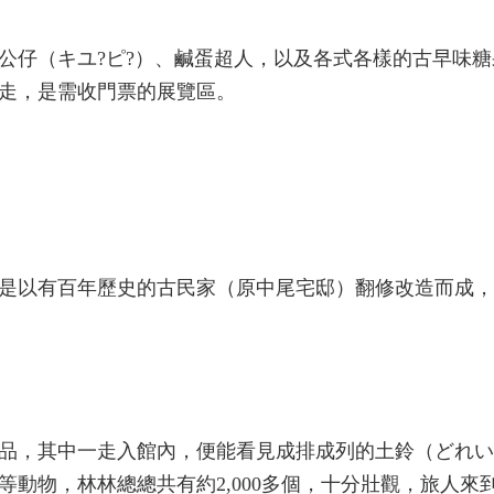
公仔（キユ?ピ?）、鹹蛋超人，以及各式各樣的古早味糖
走，是需收門票的展覽區。
是以有百年歷史的古民家（原中尾宅邸）翻修改造而成，於
品，其中一走入館內，便能看見成排成列的土鈴（どれい
動物，林林總總共有約2,000多個，十分壯觀，旅人來