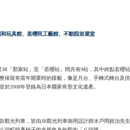
、昭和玩具館、若櫻民工藝館、不動院岩屋堂
於JR「郡家站」至「若櫻站」間共有9站，其中終點若櫻
整保留有當年開業時的樣貌，像是月台、手轉式轉台及供
於2008年登錄為日本國家有形文化遺產。
款觀光列車，皆由JR觀光列車御用設計師水戶岡銳治先
八頭町特產柿子的赤褐色為外觀的「八頭號」。