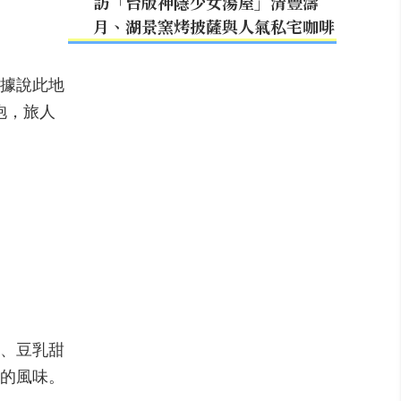
訪「台版神隱少女湯屋」清豐濤
月、湖景窯烤披薩與人氣私宅咖啡
據說此地
抱，旅人
、豆乳甜
的風味。