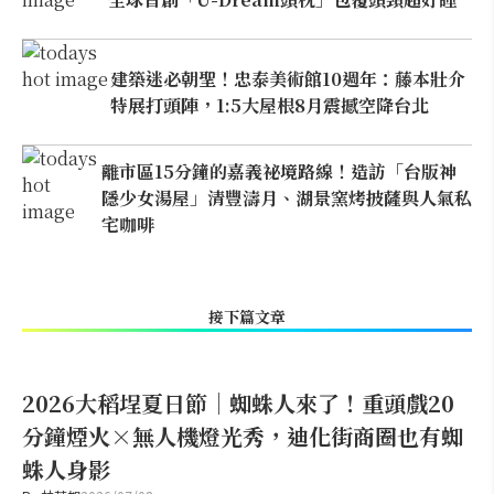
建築迷必朝聖！忠泰美術館10週年：藤本壯介
特展打頭陣，1:5大屋根8月震撼空降台北
離市區15分鐘的嘉義祕境路線！造訪「台版神
隱少女湯屋」清豐濤月、湖景窯烤披薩與人氣私
宅咖啡
接下篇文章
2026大稻埕夏日節｜蜘蛛人來了！重頭戲20
分鐘煙火×無人機燈光秀，迪化街商圈也有蜘
蛛人身影