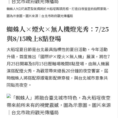
蜘蛛人9公尺高巨型氣偶將於大稻埕碼頭亮相，打造日夜皆宜的拍照景點，
圖為示意圖。圖片來源｜台北市政府觀光傳播局
蜘蛛人×煙火×無人機燈光秀：7/25
與8/15晚上8點登場
大稻埕夏日節是台北最具指標性的夏日活動，今年活動
升級，首度推出「國際IP×煙火×無人機」展演，將在7
月25日開幕及8月15日壓軸場晚間8點登場，由無人機展
演搭配煙火秀，為觀眾帶來總長20分鐘的夜空饗宴，屆
時蜘蛛人將搭配原版電影配樂穿梭，與台北城市意象共
同點亮夜空。