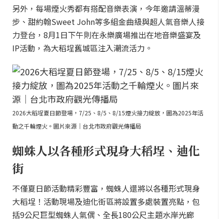
另外，每場煙火秀都有搭配音樂表演，今年邀請溫蒂漫
步、甜約翰Sweet John等多組金曲級與超人氣音樂人接
力登台，8月1日下午則在永樂廣場推出在地音樂盛宴及
IP活動，為大稻埕舊城區注入潮流活力。
2026大稻埕夏日節登場，7/25、8/5、8/15煙火接力綻放，圖為2025年活
動之千輪煙火。圖片來源｜台北市政府觀光傳播局
蜘蛛人以各種形式現身大稻埕、迪化
街
不僅夏日節活動精彩豐富，蜘蛛人還將以各種形式現身
大稻埕！活動現場及迪化街區將設置多處裝置亮點，包
括9公尺巨型蜘蛛人氣偶、全長180公尺主題水岸光廊