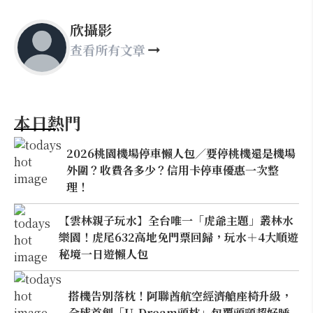
欣攝影
查看所有文章
本日熱門
2026桃園機場停車懶人包／要停桃機還是機場
外圍？收費各多少？信用卡停車優惠一次整
理！
【雲林親子玩水】全台唯一「虎爺主題」叢林水
樂園！虎尾632高地免門票回歸，玩水＋4大順遊
秘境一日遊懶人包
搭機告別落枕！阿聯酋航空經濟艙座椅升級，
全球首創「U-Dream頭枕」包覆頭頸超好睡