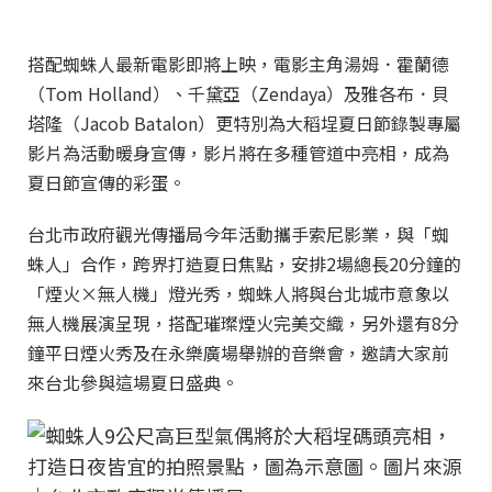
搭配蜘蛛人最新電影即將上映，電影主角湯姆．霍蘭德
（Tom Holland）、千黛亞（Zendaya）及雅各布．貝
塔隆（Jacob Batalon）更特別為大稻埕夏日節錄製專屬
影片為活動暖身宣傳，影片將在多種管道中亮相，成為
夏日節宣傳的彩蛋。
台北市政府觀光傳播局今年活動攜手索尼影業，與「蜘
蛛人」合作，跨界打造夏日焦點，安排2場總長20分鐘的
「煙火×無人機」燈光秀，蜘蛛人將與台北城市意象以
無人機展演呈現，搭配璀璨煙火完美交織，另外還有8分
鐘平日煙火秀及在永樂廣場舉辦的音樂會，邀請大家前
來台北參與這場夏日盛典。