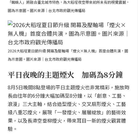
「蜘蛛人」將融合臺北城市特色，為大稻埕夜空帶來前所未有的視覺震撼，
圖為示意圖。圖片來源｜台北市政府觀光傳播局
2026大稻埕夏日節升級 開幕及壓軸場「煙火×無人機」首度合體共演，圖
為示意圖。圖片來源｜台北市政府觀光傳播局
平日夜晚的主題煙火 加碼為8分鐘
8月5日晚間8點登場的平日主題煙火也非常精彩，施放時
長由往年的6分鐘大幅加碼至8分鐘，以「創意、工藝、
浪漫」三大主軸，結合造型煙火、交叉扇形煙火、工藝
級八重芯煙火，展現「一發煙火、層層綻放」的藝術效
果，以及長滯空垂柳煙火，帶來耳目一新的煙火觀賞體
驗。