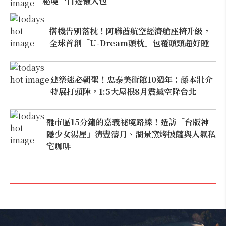
秘境一日遊懶人包
搭機告別落枕！阿聯酋航空經濟艙座椅升級，
全球首創「U-Dream頭枕」包覆頭頸超好睡
建築迷必朝聖！忠泰美術館10週年：藤本壯介
特展打頭陣，1:5大屋根8月震撼空降台北
離市區15分鐘的嘉義祕境路線！造訪「台版神
隱少女湯屋」清豐濤月、湖景窯烤披薩與人氣私
宅咖啡