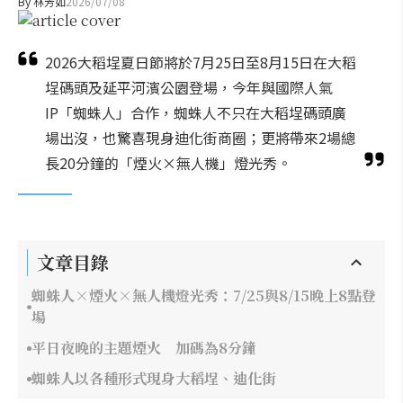
By
林芳如
2026/07/08
2026大稻埕夏日節將於7月25日至8月15日在大稻
埕碼頭及延平河濱公園登場，今年與國際人氣
IP「蜘蛛人」合作，蜘蛛人不只在大稻埕碼頭廣
場出沒，也驚喜現身迪化街商圈；更將帶來2場總
長20分鐘的「煙火×無人機」燈光秀。
文章目錄
蜘蛛人×煙火×無人機燈光秀：7/25與8/15晚上8點登
場
平日夜晚的主題煙火 加碼為8分鐘
蜘蛛人以各種形式現身大稻埕、迪化街