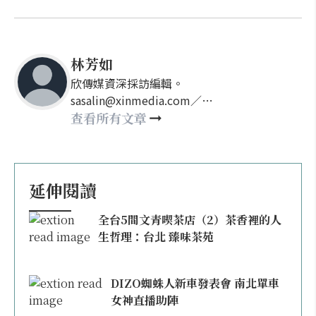
林芳如
欣傳媒資深採訪編輯。
sasalin@xinmedia.com／
happy21917@gmail.com
查看所有文章
延伸閱讀
全台5間文青喫茶店（2）茶香裡的人
生哲理：台北 臻味茶苑
DIZO蜘蛛人新車發表會 南北單車
女神直播助陣